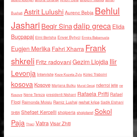
Behlul
Astrit Lulushi
Aurenc Bebja
Bushati
Jashari
dalip greca
Beqir Sina
Elida
Buçpapaj
Enver Bytyci
Elmi Berisha
Ermira Babamusta
Frank
Eugjen Merlika
Fahri Xharra
shkreli
Ilir
Gezim Llojdia
Fritz radovani
Levonja
Interviste
Kolec Traboini
Keze Kozeta Zylo
kosova
Kosove
nderroi jete
Marjana Bulku
ne
Murat Gecaj
Rafaela Prifti
Rafael
Nene Tereza
Kosove
presidenti Nishani
Floqi
Raimonda Moisiu
Ramiz Lushaj
reshat kripa
Sadik Elshani
Sokol
Shefqet Kercelli
shqiperia
shqiptaret
SHBA
Paja
Vatra
Visar Zhiti
Thaci