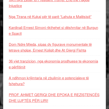
Injustice
Nga Tirana në Kukaj për të parë “Lahuta e Malësisë”
Kardinali Ernest Simoni rikthehet si dëshmitar në Burgun
e Spaçit
Dom Ndre Mjeda, sipas dy figurave monumentale të
letrave shqipe, Ernest Koliqit dhe At Gjergj Fishta
36 vjet tranzicion, nga ekonomia prodhuese te ekonomia
e përfitimit
A ndihmon krijimtaria në zbulimin e potencialeve të
fshehura?
PROF. AHMET QERIQI DHE EPOKA E REZISTENCЁS
DHE LUFTЁS PЁR LIRI!