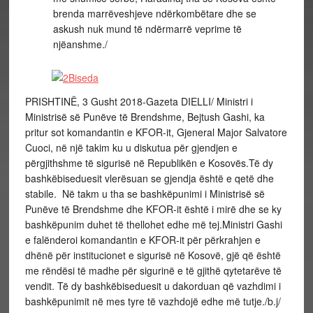
brenda marrëveshjeve ndërkombëtare dhe se
askush nuk mund të ndërmarrë veprime të
njëanshme./
PRISHTINË, 3 Gusht 2018-Gazeta DIELLI/ Ministri i
Ministrisë së Punëve të Brendshme, Bejtush Gashi, ka
pritur sot komandantin e KFOR-it, Gjeneral Major Salvatore
Cuoci, në një takim ku u diskutua për gjendjen e
përgjithshme të sigurisë në Republikën e Kosovës.
Të dy
bashkëbiseduesit vlerësuan se gjendja është e qetë dhe
stabile. Në takm u tha se bashkëpunimi i Ministrisë së
Punëve të Brendshme dhe KFOR-it është i mirë dhe se ky
bashkëpunim duhet të thellohet edhe më tej.
Ministri Gashi
e falënderoi komandantin e KFOR-it për përkrahjen e
dhënë për institucionet e sigurisë në Kosovë, gjë që është
me rëndësi të madhe për sigurinë e të gjithë qytetarëve të
vendit.
Të dy bashkëbiseduesit u dakorduan që vazhdimi i
bashkëpunimit në mes tyre të vazhdojë edhe më tutje./b.j/