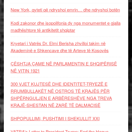
New York, qyteti që ndryshoi emrin… dhe ndryshoi botën
Kodi zakonor dhe isopolifonia dy nga monumentet e gjalla
madhështore të antikitetit shqiptar
Kryetari i Vatrës Dr. Elmi Berisha zhvilloi takim në
Akademinë e Shkencave dhe të Arteve të Kosovës
ÇËSHTJA ÇAME NË PARLAMENTIN E SHQIPËRISË
NË VITIN 1921
300 VJET KUJTESË DHE IDENTITET-TRYEZË E
RRUMBULLAKËT NË OSTROS TË KRAJËS PËR
SHPËRNGULJEN E ARBËRESHËVE NGA TREVA
KRAJË-SHESTAN NË ZARË TË DALMACISË
SHPOPULLIMI, PUSHTIMI I SHEKULLIT XXI
VATRA’s Letter to President Trump: End the Hague