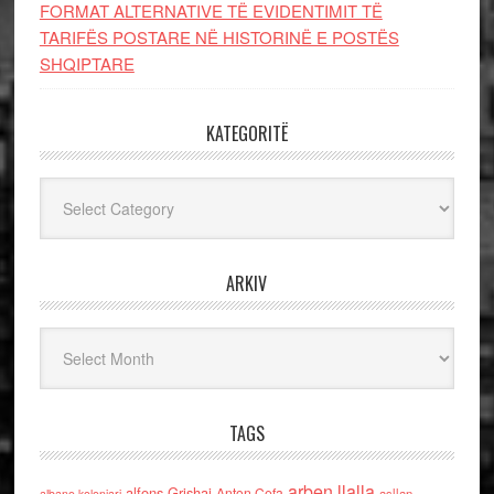
FORMAT ALTERNATIVE TË EVIDENTIMIT TË
TARIFËS POSTARE NË HISTORINË E POSTËS
SHQIPTARE
KATEGORITË
Kategoritë
ARKIV
Arkiv
TAGS
arben llalla
alfons Grishaj
Anton Cefa
asllan
albano kolonjari