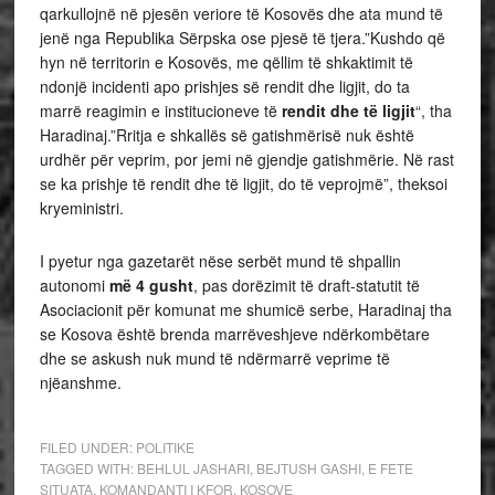
qarkullojnë në pjesën veriore të Kosovës dhe ata mund të
jenë nga Republika Sërpska ose pjesë të tjera.”Kushdo që
hyn në territorin e Kosovës, me qëllim të shkaktimit të
ndonjë incidenti apo prishjes së rendit dhe ligjit, do ta
marrë reagimin e institucioneve të
rendit dhe të ligjit
“, tha
Haradinaj.”Rritja e shkallës së gatishmërisë nuk është
urdhër për veprim, por jemi në gjendje gatishmërie. Në rast
se ka prishje të rendit dhe të ligjit, do të veprojmë”, theksoi
kryeministri.
I pyetur nga gazetarët nëse serbët mund të shpallin
autonomi
më 4 gusht
, pas dorëzimit të draft-statutit të
Asociacionit për komunat me shumicë serbe, Haradinaj tha
se Kosova është brenda marrëveshjeve ndërkombëtare
dhe se askush nuk mund të ndërmarrë veprime të
njëanshme.
FILED UNDER:
POLITIKE
TAGGED WITH:
BEHLUL JASHARI
,
BEJTUSH GASHI
,
E FETE
SITUATA
,
KOMANDANTI I KFOR
,
KOSOVE