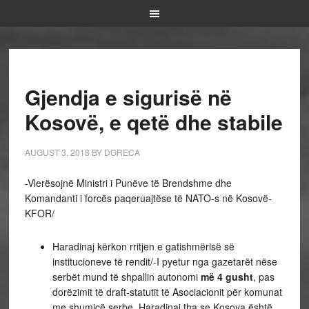
Gjendja e sigurisë në
Kosovë, e qetë dhe stabile
AUGUST 3, 2018
BY
DGRECA
-Vlerësojnë Ministri i Punëve të Brendshme dhe
Komandanti i forcës paqeruajtëse të NATO-s në Kosovë-
KFOR/
Haradinaj kërkon rritjen e gatishmërisë së
institucioneve të rendit/-I pyetur nga gazetarët nëse
serbët mund të shpallin autonomi
më 4 gusht
, pas
dorëzimit të draft-statutit të Asociacionit për komunat
me shumicë serbe, Haradinaj tha se Kosova është