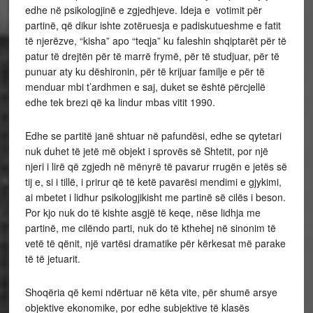
edhe në psikologjinë e zgjedhjeve. Ideja e votimit për
partinë, që dikur ishte zotëruesja e padiskutueshme e fatit
të njerëzve, “kisha” apo “teqja” ku faleshin shqiptarët për të
patur të drejtën për të marrë frymë, për të studjuar, për të
punuar aty ku dëshironin, për të krijuar familje e për të
menduar mbi t’ardhmen e saj, duket se është përcjellë
edhe tek brezi që ka lindur mbas vitit 1990.
Edhe se partitë janë shtuar në pafundësi, edhe se qytetari
nuk duhet të jetë më objekt i sprovës së Shtetit, por një
njeri i lirë që zgjedh në mënyrë të pavarur rrugën e jetës së
tij e, si i tillë, i prirur që të ketë pavarësi mendimi e gjykimi,
ai mbetet i lidhur psikologjikisht me partinë së cilës i beson.
Por kjo nuk do të kishte asgjë të keqe, nëse lidhja me
partinë, me cilëndo parti, nuk do të kthehej në sinonim të
vetë të qënit, një vartësi dramatike për kërkesat më parake
të të jetuarit.
Shoqëria që kemi ndërtuar në këta vite, për shumë arsye
objektive ekonomike, por edhe subjektive të klasës