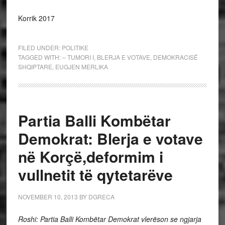
Korrik 2017
FILED UNDER:
POLITIKE
TAGGED WITH:
– TUMORI I
,
BLERJA E VOTAVE
,
DEMOKRACISË
SHQIPTARE
,
EUGJEN MERLIKA
Partia Balli Kombëtar
Demokrat: Blerja e votave
në Korçë,deformim i
vullnetit të qytetarëve
NOVEMBER 10, 2013
BY
DGRECA
Roshi: Partia Balli Kombëtar Demokrat vlerëson se ngjarja