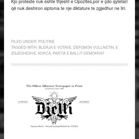
Kjo proteste nuk eshte thjesht e Opozites,por e çdo qytetari
që nuk deshiron siptoma te nje diktature te zgjedhur ne liri.
FILED UNDER:
POLITIKE
TAGGED WITH:
BLERJA E VOTAVE
,
DEFOMON VULLNETIN
,
E
ZGJEDHESVE
,
KORCA
,
PARTIA E BALLIT DEMOKRAT