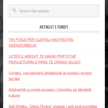
ARTIKUJT E FUNDIT
TRI POEZI PËR GJERGJ KASTRIOTIN-
SKËNDERBEUN
LETËR E ARKIVIT TE NAUM PRIFTIT NË
PERVJETORIN E PARE TE DRAGO SILIQIT
Oxhaku, nga elementi arkitektonik te simboli i trungut
familjar
Arbëreshët si model evropian i mbrojtjes së identitetit
kulturor
Sali Shijaku, “Diego Rivera” shqiptar i artit tonë kombëtar