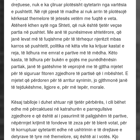
drejtuese, nuk e ka çliruar plotësisht qytetarin nga vartësia
e pushtetit. Në një pjesë të madhe ai nuk arrin të plotësojë
kërkesat themelore të jetesës vetëm me fuqitë e veta.
Atëherë kthen sytë nga Shteti, që nuk është tjetër veçse
partia në pushtet. Me anë të punësimeve shtetërore, që
janë levat më të fuqishme për të tërhequr njerëzit mbas
karros së pushtetit, politika në këta vite ka krijuar kastat e
reja, të lidhura me emrat e partive më të mëdha. Këto
kasta, të lidhura për bukën e gojës me punëdhënësin
partiak, janë të gatëshme të veprojnë me të gjitha mjetet
për të siguruar fitoren zgjedhore të partisë që i mbështet. E
mjetet që përdoren për të arritur synimin, jo gjithmonë janë
të tejdukëshme, ligjore e, për më tepër, morale.
Kësaj tablloje i duhet shtuar një tjetër përbërës, i cili bëhet
edhe më përcaktuesi në katrahurën e parregullsive
zgjedhore e që është ai i pasurimit të paligjshëm të partive,
nëpërmjet krijimit të fondeve të zeza për të blerë votat, për
të korruptuar qytetarët edhe në ushtrimin e të drejtave e
detyrave të tyre më themelore, siç është ai i votës. Kjo