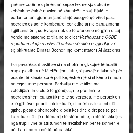
ynë me botën e qytetëruar, sepse tek ne kjo dukuri e
kobëshme është masive në shumicën e saj. Fjalët e
parlamentarit gjerman janë si një pasqyrë që vihet para
ndërgjegjes sonë kombëtare, por edhe si një paralajmërim
i gjithanshëm, se Evropa nuk do të pranonte në gjirin e saj
Vende me sisteme të tilla në të cilët “
Vëzhguesit e OSBE
raportuan blerje masive të votave në ditën e zgjedhjeve
”,
siç shkruante Dimitar Becher, një komentator i Al Jazeeras.
Por pavarësisht faktit se si na shohin e gjykojnë të huajtë,
rruga pa kthim në të cilën jemi futur, si pasojë e lakmisë për
pushtet të klasës sonë politike, është një si shkëmb i madh
në ecjen tonë përpara. Përballja me të fillon me
vetëdijësimin e plotë të gjëndjes, me pranimin e
ndërgjegjshëm pa justifikime të së vërtetës, me përpjekjen
e të gjithëve, popull, intelektualë, shoqëri civile e, mbi të
gjithë, pjesa e shëndoshë e politikës dhe e drejtësisë për
t’u zotuar në një ndërmarrje të stërmadhe, n’atë të shkuljes
nga trupi i ynë të atij tumori të rrezikshëm për të sotmen e
për t’ardhmen tonë të përbashkët.