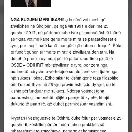
NGA EUGJEN MERLIKA/
Në çdo sërë votimesh që
zhvillohen në Shqipëri, që nga viti 1991 e deri më 25
qershor 2017, në përfundimet e tyre gjithmonë është thënë
se “këta votime kanë qenë më të mira se paraardhëset e
tyre, por megjithatë kanë mangësi që duhen ndrequr”. Këta
të fundit quhen si “më të mirat” e zhvilluara deri tani. Na
duhet të presim dy muaj për të patur raportin e plotë të
OSBE – ODIHRIT mbi zhvillimin e tyre, por zëra nga
burime të ndryshme vërtetojnë se ato janë krejt tjetër nga
një sukses i plotë. Edhe sikur të kishin qenë teza filozofike
për t’u zbërthyer në 26 vjet provimesh, çdo dy vjet, do të
kishin përfunduar me sukses. Ndërsa votimet tona
paraqesin gjithmonë të njëjtën pamje të zymtë, të një
dukurie të paarrirë, që duhet përmirësuar vazhdimisht.
Kryetari i vëzhguesve të Odihrit, duke folur për votimet e 25
qershorit, këshilloi përsëri ndërrimin e praktikës së
mbarështimit të zgjedhjeve, nëpërmjet komisioneve