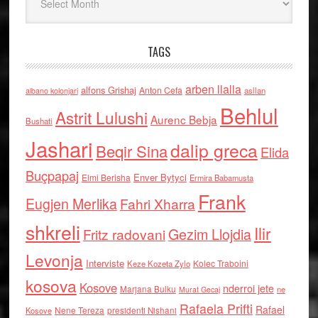
TAGS
arben llalla
alfons Grishaj
Anton Cefa
asllan
albano kolonjari
Behlul
Astrit Lulushi
Aurenc Bebja
Bushati
Jashari
dalip greca
Beqir Sina
Elida
Buçpapaj
Enver Bytyci
Elmi Berisha
Ermira Babamusta
Frank
Eugjen Merlika
Fahri Xharra
shkreli
Ilir
Gezim Llojdia
Fritz radovani
Levonja
Interviste
Kolec Traboini
Keze Kozeta Zylo
kosova
Kosove
nderroi jete
Marjana Bulku
ne
Murat Gecaj
Rafaela Prifti
Rafael
Nene Tereza
Kosove
presidenti Nishani