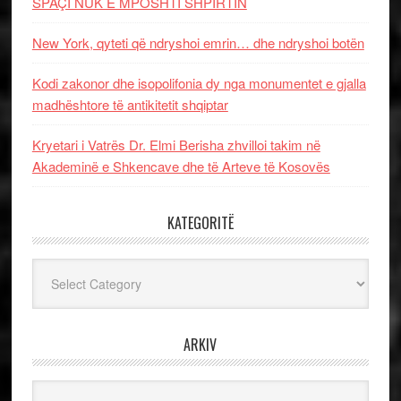
SPAÇI NUK E MPOSHTI SHPIRTIN
New York, qyteti që ndryshoi emrin… dhe ndryshoi botën
Kodi zakonor dhe isopolifonia dy nga monumentet e gjalla
madhështore të antikitetit shqiptar
Kryetari i Vatrës Dr. Elmi Berisha zhvilloi takim në
Akademinë e Shkencave dhe të Arteve të Kosovës
KATEGORITË
Kategoritë
ARKIV
Arkiv