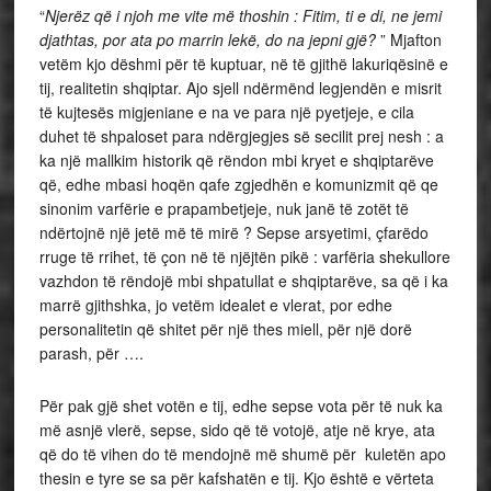
“
Njerëz që i njoh me vite më thoshin : Fitim, ti e di, ne jemi
djathtas, por ata po marrin lekë, do na jepni gjë?
” Mjafton
vetëm kjo dëshmi për të kuptuar, në të gjithë lakuriqësinë e
tij, realitetin shqiptar. Ajo sjell ndërmënd legjendën e misrit
të kujtesës migjeniane e na ve para një pyetjeje, e cila
duhet të shpaloset para ndërgjegjes së secilit prej nesh : a
ka një mallkim historik që rëndon mbi kryet e shqiptarëve
që, edhe mbasi hoqën qafe zgjedhën e komunizmit që qe
sinonim varfërie e prapambetjeje, nuk janë të zotët të
ndërtojnë një jetë më të mirë ? Sepse arsyetimi, çfarëdo
rruge të rrihet, të çon në të njëjtën pikë : varfëria shekullore
vazhdon të rëndojë mbi shpatullat e shqiptarëve, sa që i ka
marrë gjithshka, jo vetëm idealet e vlerat, por edhe
personalitetin që shitet për një thes miell, për një dorë
parash, për ….
Për pak gjë shet votën e tij, edhe sepse vota për të nuk ka
më asnjë vlerë, sepse, sido që të votojë, atje në krye, ata
që do të vihen do të mendojnë më shumë për kuletën apo
thesin e tyre se sa për kafshatën e tij. Kjo është e vërteta