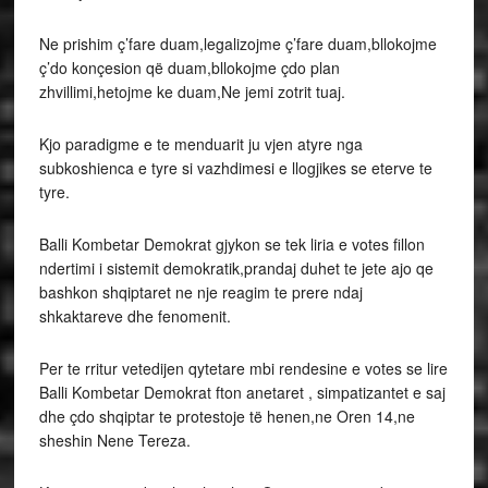
Ne prishim ç’fare duam,legalizojme ç’fare duam,bllokojme
ç’do konçesion që duam,bllokojme çdo plan
zhvillimi,hetojme ke duam,Ne jemi zotrit tuaj.
Kjo paradigme e te menduarit ju vjen atyre nga
subkoshienca e tyre si vazhdimesi e llogjikes se eterve te
tyre.
Balli Kombetar Demokrat gjykon se tek liria e votes fillon
ndertimi i sistemit demokratik,prandaj duhet te jete ajo qe
bashkon shqiptaret ne nje reagim te prere ndaj
shkaktareve dhe fenomenit.
Per te rritur vetedijen qytetare mbi rendesine e votes se lire
Balli Kombetar Demokrat fton anetaret , simpatizantet e saj
dhe çdo shqiptar te protestoje të henen,ne Oren 14,ne
sheshin Nene Tereza.