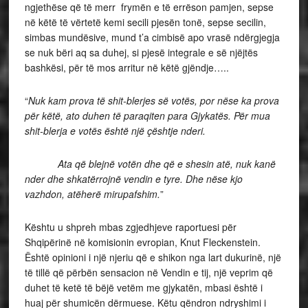
ngjethëse që të merr frymën e të errëson pamjen, sepse
në këtë të vërtetë kemi secili pjesën tonë, sepse secilin,
simbas mundësive, mund t’a cimbisë apo vrasë ndërgjegja
se nuk bëri aq sa duhej, si pjesë integrale e së njëjtës
bashkësi, për të mos arritur në këtë gjëndje…..
“
Nuk kam prova të shit-blerjes së votës, por nëse ka prova
për këtë, ato duhen të paraqiten para Gjykatës. Për mua
shit-blerja e votës është një çështje nderi.
Ata që blejnë votën dhe që e shesin atë, nuk kanë
nder dhe shkatërrojnë vendin e tyre. Dhe nëse kjo
vazhdon, atëherë mirupafshim.
”
Kështu u shpreh mbas zgjedhjeve raportuesi për
Shqipërinë në komisionin evropian, Knut Fleckenstein.
Është opinioni i një njeriu që e shikon nga lart dukurinë, një
të tillë që përbën sensacion në Vendin e tij, një veprim që
duhet të ketë të bëjë vetëm me gjykatën, mbasi është i
huaj për shumicën dërmuese. Këtu qëndron ndryshimi i