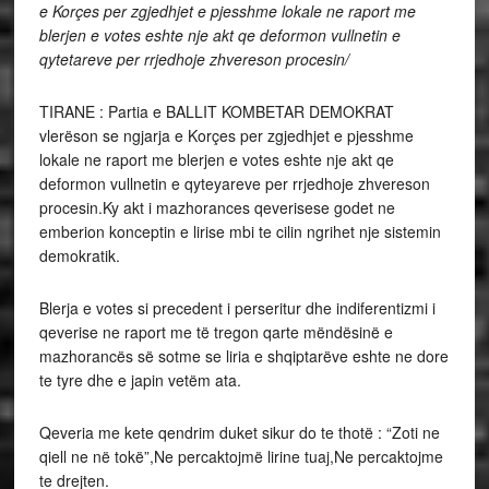
e Korçes per zgjedhjet e pjesshme lokale ne raport me
blerjen e votes eshte nje akt qe deformon vullnetin e
qytetareve per rrjedhoje zhvereson procesin/
TIRANE : Partia e BALLIT KOMBETAR DEMOKRAT
vlerëson se ngjarja e Korçes per zgjedhjet e pjesshme
lokale ne raport me blerjen e votes eshte nje akt qe
deformon vullnetin e qyteyareve per rrjedhoje zhvereson
procesin.Ky akt i mazhorances qeverisese godet ne
emberion konceptin e lirise mbi te cilin ngrihet nje sistemin
demokratik.
Blerja e votes si precedent i perseritur dhe indiferentizmi i
qeverise ne raport me të tregon qarte mëndësinë e
mazhorancës së sotme se liria e shqiptarëve eshte ne dore
te tyre dhe e japin vetëm ata.
Qeveria me kete qendrim duket sikur do te thotë : “Zoti ne
qiell ne në tokë”,Ne percaktojmë lirine tuaj,Ne percaktojme
te drejten.