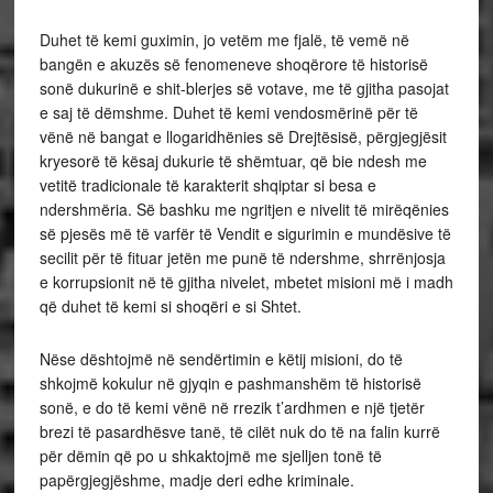
Duhet të kemi guximin, jo vetëm me fjalë, të vemë në
bangën e akuzës së fenomeneve shoqërore të historisë
sonë dukurinë e shit-blerjes së votave, me të gjitha pasojat
e saj të dëmshme. Duhet të kemi vendosmërinë për të
vënë në bangat e llogaridhënies së Drejtësisë, përgjegjësit
kryesorë të kësaj dukurie të shëmtuar, që bie ndesh me
vetitë tradicionale të karakterit shqiptar si besa e
ndershmëria. Së bashku me ngritjen e nivelit të mirëqënies
së pjesës më të varfër të Vendit e sigurimin e mundësive të
secilit për të fituar jetën me punë të ndershme, shrrënjosja
e korrupsionit në të gjitha nivelet, mbetet misioni më i madh
që duhet të kemi si shoqëri e si Shtet.
Nëse dështojmë në sendërtimin e këtij misioni, do të
shkojmë kokulur në gjyqin e pashmanshëm të historisë
sonë, e do të kemi vënë në rrezik t’ardhmen e një tjetër
brezi të pasardhësve tanë, të cilët nuk do të na falin kurrë
për dëmin që po u shkaktojmë me sjelljen tonë të
papërgjegjëshme, madje deri edhe kriminale.