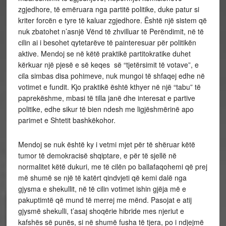
zgjedhore, të emëruara nga partitë politike, duke patur si
kriter forcën e tyre të kaluar zgjedhore. Është një sistem që
nuk zbatohet n’asnjë Vënd të zhvilluar të Perëndimit, në të
cilin ai i besohet qytetarëve të painteresuar për politikën
aktive. Mendoj se në këtë praktikë partitokratike duhet
kërkuar një pjesë e së keqes së “tjetërsimit të votave”, e
cila simbas disa pohimeve, nuk mungoi të shfaqej edhe në
votimet e fundit. Kjo praktikë është kthyer në një “tabu” të
paprekëshme, mbasi të tilla janë dhe interesat e partive
politike, edhe sikur të bien ndesh me ligjëshmërinë apo
parimet e Shtetit bashkëkohor.
Mendoj se nuk është ky i vetmi mjet për të shëruar këtë
tumor të demokracisë shqiptare, e për të sjellë në
normalitet këtë dukuri, me të cilën po ballafaqohemi që prej
më shumë se një të katërt qindvjeti që kemi dalë nga
gjysma e shekullit, në të cilin votimet ishin gjëja më e
pakuptimtë që mund të merrej me mënd. Pasojat e atij
gjysmë shekulli, t’asaj shoqërie hibride mes njeriut e
kafshës së punës, si në shumë fusha të tjera, po i ndjejmë