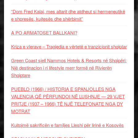
“Dom Fred Kalaj, mes altarit dhe atdheut si hermeneutikë
e shpresës, kujtesës dhe shërbimit”
A PO ARMATOSET BALLKANI?
Kriza e vlerave – Tragjedia e vërtetë e tranzicionit shqiptar
Green Coast sjell Nammos Hotels & Resorts në Shqipëri:
Një destinacion i ri lifestyle merr formë në Rivierën
Shqiptare
PUEBLO (1966) / HISTORIA E SPANJOLLES NGA
VALENCIA QË PËRFUNDOI NË LUSHNJE — 29 VJET
PRITJE (1937 – 1966) TË NJË TELEFONATE NGA DY
MOTRAT
Kujtojmë sakrificën e familjes Lleshi për lirinë e Kosovës