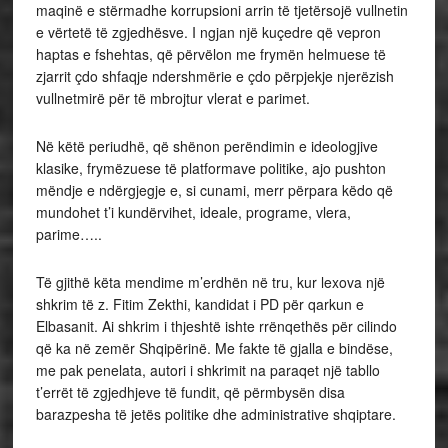
maqinë e stërmadhe korrupsioni arrin të tjetërsojë vullnetin
e vërtetë të zgjedhësve. I ngjan një kuçedre që vepron
haptas e fshehtas, që përvëlon me frymën helmuese të
zjarrit çdo shfaqje ndershmërie e çdo përpjekje njerëzish
vullnetmirë për të mbrojtur vlerat e parimet.
Në këtë periudhë, që shënon perëndimin e ideologjive
klasike, frymëzuese të platformave politike, ajo pushton
mëndje e ndërgjegje e, si cunami, merr përpara këdo që
mundohet t’i kundërvihet, ideale, programe, vlera,
parime…..
Të gjithë këta mendime m’erdhën në tru, kur lexova një
shkrim të z. Fitim Zekthi, kandidat i PD për qarkun e
Elbasanit. Ai shkrim i thjeshtë ishte rrënqethës për cilindo
që ka në zemër Shqipërinë. Me fakte të gjalla e bindëse,
me pak penelata, autori i shkrimit na paraqet një tabllo
t’errët të zgjedhjeve të fundit, që përmbysën disa
barazpesha të jetës politike dhe administrative shqiptare.