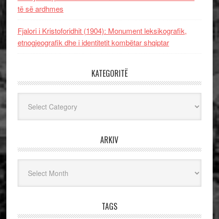
të së ardhmes
Fjalori i Kristoforidhit (1904): Monument leksikografik,
etnogjeografik dhe i identitetit kombëtar shqiptar
KATEGORITË
Kategoritë
ARKIV
Arkiv
TAGS