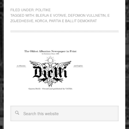
FILED UNDER:
POLITIKE
TAGGED WITH:
BLERJA E VOTAVE
,
DEFOMON VULLNETIN
,
E
ZGJEDHESVE
,
KORCA
,
PARTIA E BALLIT DEMOKRAT