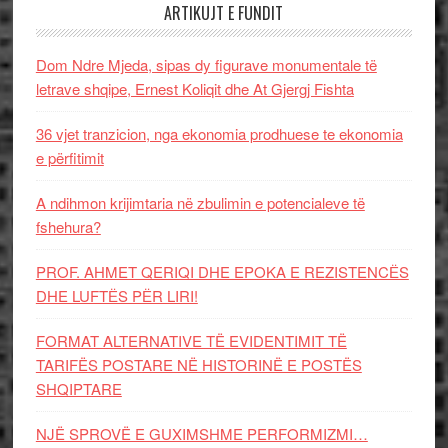
ARTIKUJT E FUNDIT
Dom Ndre Mjeda, sipas dy figurave monumentale të
letrave shqipe, Ernest Koliqit dhe At Gjergj Fishta
36 vjet tranzicion, nga ekonomia prodhuese te ekonomia
e përfitimit
A ndihmon krijimtaria në zbulimin e potencialeve të
fshehura?
PROF. AHMET QERIQI DHE EPOKA E REZISTENCЁS
DHE LUFTЁS PЁR LIRI!
FORMAT ALTERNATIVE TË EVIDENTIMIT TË
TARIFËS POSTARE NË HISTORINË E POSTËS
SHQIPTARE
NJË SPROVË E GUXIMSHME PERFORMIZMI…