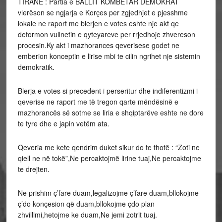
TIRANE : Partia e BALLIT KOMBETAR DEMOKRAT
vlerëson se ngjarja e Korçes per zgjedhjet e pjesshme
lokale ne raport me blerjen e votes eshte nje akt qe
deformon vullnetin e qyteyareve per rrjedhoje zhvereson
procesin.Ky akt i mazhorances qeverisese godet ne
emberion konceptin e lirise mbi te cilin ngrihet nje sistemin
demokratik.
Blerja e votes si precedent i perseritur dhe indiferentizmi i
qeverise ne raport me të tregon qarte mëndësinë e
mazhorancës së sotme se liria e shqiptarëve eshte ne dore
te tyre dhe e japin vetëm ata.
Qeveria me kete qendrim duket sikur do te thotë : “Zoti ne
qiell ne në tokë”,Ne percaktojmë lirine tuaj,Ne percaktojme
te drejten.
Ne prishim ç’fare duam,legalizojme ç’fare duam,bllokojme
ç’do konçesion që duam,bllokojme çdo plan
zhvillimi,hetojme ke duam,Ne jemi zotrit tuaj.