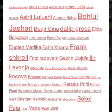
arben llalla
alfons Grishaj
Anton Cefa
asllan
albano kolonjari
Behlul
Astrit Lulushi
Aurenc Bebja
Bushati
Jashari
dalip greca
Beqir Sina
Elida
Buçpapaj
Enver Bytyci
Elmi Berisha
Ermira Babamusta
Frank
Eugjen Merlika
Fahri Xharra
shkreli
Ilir
Gezim Llojdia
Fritz radovani
Levonja
Interviste
Kolec Traboini
Keze Kozeta Zylo
kosova
Kosove
nderroi jete
Marjana Bulku
ne
Murat Gecaj
Rafaela Prifti
Rafael
Nene Tereza
Kosove
presidenti Nishani
Floqi
Raimonda Moisiu
Ramiz Lushaj
reshat kripa
Sadik Elshani
Sokol
Shefqet Kercelli
shqiperia
shqiptaret
SHBA
Paja
Vatra
Visar Zhiti
Thaci