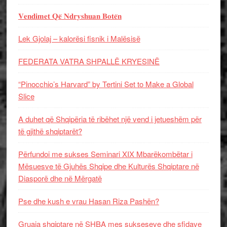
𝐕𝐞𝐧𝐝𝐢𝐦𝐞𝐭 𝐐𝐞̈ 𝐍𝐝𝐫𝐲𝐬𝐡𝐮𝐚𝐧 𝐁𝐨𝐭𝐞̈𝐧
Lek Gjolaj – kalorësi fisnik i Malësisë
FEDERATA VATRA SHPALLË KRYESINË
“Pinocchio’s Harvard” by Tertini Set to Make a Global
Slice
A duhet që Shqipëria të ribëhet një vend i jetueshëm për
të gjithë shqiptarët?
Përfundoi me sukses Seminari XIX Mbarëkombëtar i
Mësuesve të Gjuhës Shqipe dhe Kulturës Shqiptare në
Diasporë dhe në Mërgatë
Pse dhe kush e vrau Hasan Riza Pashën?
Gruaja shqiptare në SHBA mes sukseseve dhe sfidave