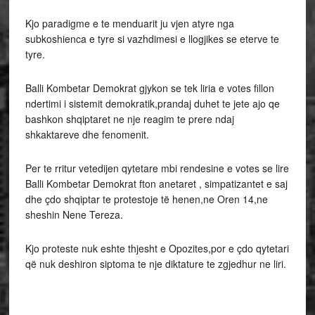
Kjo paradigme e te menduarit ju vjen atyre nga
subkoshienca e tyre si vazhdimesi e llogjikes se eterve te
tyre.
Balli Kombetar Demokrat gjykon se tek liria e votes fillon
ndertimi i sistemit demokratik,prandaj duhet te jete ajo qe
bashkon shqiptaret ne nje reagim te prere ndaj
shkaktareve dhe fenomenit.
Per te rritur vetedijen qytetare mbi rendesine e votes se lire
Balli Kombetar Demokrat fton anetaret , simpatizantet e saj
dhe çdo shqiptar te protestoje të henen,ne Oren 14,ne
sheshin Nene Tereza.
Kjo proteste nuk eshte thjesht e Opozites,por e çdo qytetari
që nuk deshiron siptoma te nje diktature te zgjedhur ne liri.