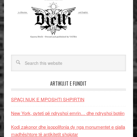
ARTIKUJT E FUNDIT
SPAÇI NUK E MPOSHTI SHPIRTIN
New York, qyteti që ndryshoi emrin… dhe ndryshoi botën
Kodi zakonor dhe isopolifonia dy nga monumentet e gjalla
madhështore të antikitetit shqiptar