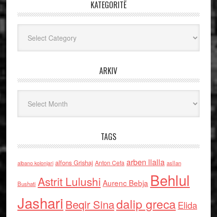
KATEGORITË
Kategoritë
ARKIV
Arkiv
TAGS
arben llalla
alfons Grishaj
Anton Cefa
asllan
albano kolonjari
Behlul
Astrit Lulushi
Aurenc Bebja
Bushati
Jashari
dalip greca
Beqir Sina
Elida