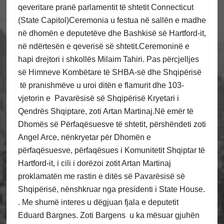
qeveritare pranë parlamentit të shtetit Connecticut
(State Capitol)Ceremonia u festua në sallën e madhe
në dhomën e deputetëve dhe Bashkisë së Hartford-it,
në ndërtesën e qeverisë së shtetit.Ceremoninë e
hapi drejtori i shkollës Milaim Tahiri. Pas përcjelljes
së Himneve Kombëtare të SHBA-së dhe Shqipërisë
të pranishmëve u uroi ditën e flamurit dhe 103-
vjetorin e Pavarësisë së Shqipërisë Kryetari i
Qendrës Shqiptare, zoti Artan Martinaj.Në emër të
Dhomës së Përfaqësuesve të shtetit, përshëndeti zoti
Angel Arce, nënkryetar për Dhomën e
përfaqësuesve, përfaqësues i Komunitetit Shqiptar të
Hartford-it, i cili i dorëzoi zotit Artan Martinaj
proklamatën me rastin e ditës së Pavarësisë së
Shqipërisë, nënshkruar nga presidenti i State House.
. Me shumë interes u dëgjuan fjala e deputetit
Eduard Bargnes. Zoti Bargens u ka mësuar gjuhën