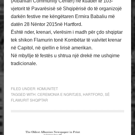
(Albanian Community Center) në kuadër të 103-
vjetorit të Pavarësisë së Shqipërisë do të organizojë
darkën festive me këngëtaren Ermira Babaliu më
datën 28 Nëntor 2015në Hartford.
Është nder, krenari, vlerësim i madh për çdo shqiptar
tek shikon Flamurin tonë Kombëtar të valvitet krenar
në Capitol, në qiellin e lirisë amerikan.
Në mbyllje të festës u shtrua një drekë me ushqime
tradicionale.
FILED UNDER:
KOMUNITET
TAGGED WITH:
CEREMONIA E NGRITJES
,
HARTFORD
,
SË
FLAMURIT SHQIPTAR