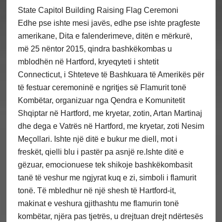
State Capitol Building Raising Flag Ceremoni
Edhe pse ishte mesi javës, edhe pse ishte pragfeste
amerikane, Dita e falenderimeve, ditën e mërkurë,
më 25 nëntor 2015, qindra bashkëkombas u
mblodhën në Hartford, kryeqyteti i shtetit
Connecticut, i Shteteve të Bashkuara të Amerikës për
të festuar ceremoninë e ngritjes së Flamurit tonë
Kombëtar, organizuar nga Qendra e Komunitetit
Shqiptar në Hartford, me kryetar, zotin, Artan Martinaj
dhe dega e Vatrës në Hartford, me kryetar, zoti Nesim
Meçollari. Ishte një ditë e bukur me diell, mot i
freskët, qielli blu i pastër pa asnjë re.Ishte ditë e
gëzuar, emocionuese tek shikoje bashkëkombasit
tanë të veshur me ngjyrat kuq e zi, simboli i flamurit
tonë. Të mbledhur në një shesh të Hartford-it,
makinat e veshura gjithashtu me flamurin tonë
kombëtar, njëra pas tjetrës, u drejtuan drejt ndërtesës