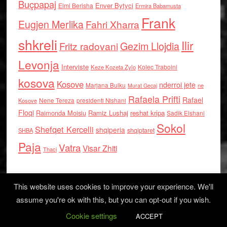
Buçpapaj
Enver Bytyci
Elmi Berisha
Ermira Babamusta
Frank
Eugjen Merlika
Fahri Xharra
shkreli
Ilir
Gezim Llojdia
Fritz radovani
Levonja
Interviste
Kolec Traboini
Keze Kozeta Zylo
kosova
Kosove
nderroi jete
Marjana Bulku
ne
Murat Gecaj
Rafaela Prifti
Rafael
Nene Tereza
Kosove
presidenti Nishani
Floqi
Raimonda Moisiu
Ramiz Lushaj
reshat kripa
Sadik Elshani
Sokol
Shefqet Kercelli
shqiperia
shqiptaret
SHBA
Paja
Vatra
Visar Zhiti
Thaci
This website uses cookies to improve your experience. We'll
assume you're ok with this, but you can opt-out if you wish.
Cookie settings
Log in
ACCEPT