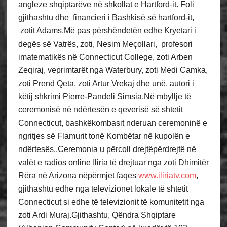
angleze shqiptarëve në shkollat e Hartford-it. Foli
gjithashtu dhe financieri i Bashkisë së hartford-it,
zotit Adams.Më pas përshëndetën edhe Kryetari i
degës së Vatrës, zoti, Nesim Meçollari, profesori
imatematikës në Connecticut College, zoti Arben
Zeqiraj, veprimtarët nga Waterbury, zoti Medi Camka,
zoti Prend Qeta, zoti Artur Vrekaj dhe unë, autori i
këtij shkrimi Pierre-Pandeli Simsia.Në mbyllje të
ceremonisë në ndërtesën e qeverisë së shtetit
Connecticut, bashkëkombasit nderuan ceremoninë e
ngritjes së Flamurit tonë Kombëtar në kupolën e
ndërtesës..Ceremonia u përcoll drejtëpërdrejtë në
valët e radios online Iliria të drejtuar nga zoti Dhimitër
Rëra në Arizona nëpërmjet faqes
www.iliriatv.com
,
gjithashtu edhe nga televizionet lokale të shtetit
Connecticut si edhe të televizionit të komunitetit nga
zoti Ardi Muraj.Gjithashtu, Qëndra Shqiptare