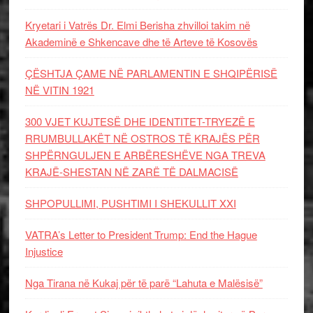
Kryetari i Vatrës Dr. Elmi Berisha zhvilloi takim në
Akademinë e Shkencave dhe të Arteve të Kosovës
ÇËSHTJA ÇAME NË PARLAMENTIN E SHQIPËRISË
NË VITIN 1921
300 VJET KUJTESË DHE IDENTITET-TRYEZË E
RRUMBULLAKËT NË OSTROS TË KRAJËS PËR
SHPËRNGULJEN E ARBËRESHËVE NGA TREVA
KRAJË-SHESTAN NË ZARË TË DALMACISË
SHPOPULLIMI, PUSHTIMI I SHEKULLIT XXI
VATRA’s Letter to President Trump: End the Hague
Injustice
Nga Tirana në Kukaj për të parë “Lahuta e Malësisë”