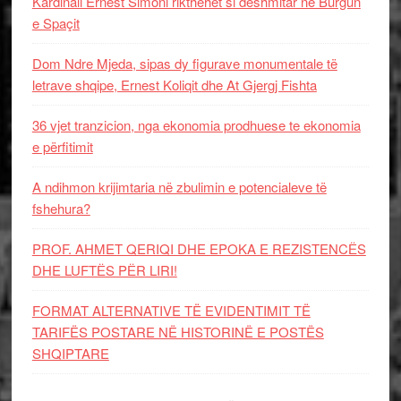
Kardinali Ernest Simoni rikthehet si dëshmitar në Burgun
e Spaçit
Dom Ndre Mjeda, sipas dy figurave monumentale të
letrave shqipe, Ernest Koliqit dhe At Gjergj Fishta
36 vjet tranzicion, nga ekonomia prodhuese te ekonomia
e përfitimit
A ndihmon krijimtaria në zbulimin e potencialeve të
fshehura?
PROF. AHMET QERIQI DHE EPOKA E REZISTENCЁS
DHE LUFTЁS PЁR LIRI!
FORMAT ALTERNATIVE TË EVIDENTIMIT TË
TARIFËS POSTARE NË HISTORINË E POSTËS
SHQIPTARE