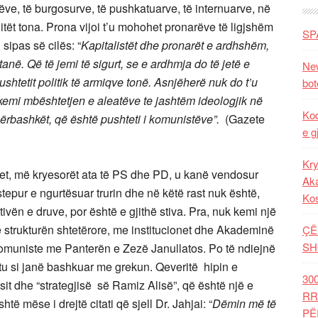
ve, të burgosurve, të pushkatuarve, të internuarve, në
tët tona. Prona vijoi t’u mohohet pronarëve të ligjshëm
SP
sipas së cilës: “
Kapitalistët dhe pronarët e ardhshëm,
tanë. Që të jemi të sigurt, se e ardhmja do të jetë e
New
ushtetit politik të armiqve tonë. Asnjëherë nuk do t’u
bot
 kemi mbështetjen e aleatëve te jashtëm ideologjik në
Kod
bashkët, që është pushteti i komunistëve”.
(Gazete
e g
Kry
et, më kryesorët ata të PS dhe PD, u kanë vendosur
Aka
stepur e ngurtësuar trurin dhe në këtë rast nuk është,
Ko
tivën e druve, por është e gjithë stiva. Pra, nuk kemi një
ë strukturën shtetërore, me institucionet dhe Akademinë
ÇË
SH
omuniste me Panterën e Zezë Janullatos. Po të ndiejnë
tu si janë bashkuar me grekun. Qeveritë hipin e
30
osit dhe “strategjisë së Ramiz Alisë”, që është një e
RR
ë mëse i drejtë citati që sjell Dr. Jahjai: “
Dëmin më të
PË