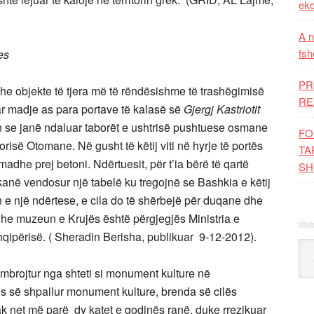
eko
A n
fsh
es
PR
he objekte të tjera më të rëndësishme të trashëgimisë
RE
ar madje as para portave të kalasë së
Gjergj Kastriotit
n se janë ndaluar taborët e ushtrisë pushtuese osmane
FO
isë Otomane. Në gusht të këtij viti në hyrje të portës
TA
madhe prej betoni. Ndërtuesit, për t’ia bërë të qartë
SH
kanë vendosur një tabelë ku tregojnë se Bashkia e këtij
en e një ndërtese, e cila do të shërbejë për duqane dhe
he muzeun e Krujës është përgjegjës Ministria e
hqipërisë. ( Sheradin Berisha, publikuar 9-12-2012).
Kat
brojtur nga shteti si monument kulture në
ë shpallur monument kulture, brenda së cilës
k net më parë dy katet e godinës ranë, duke rrezikuar