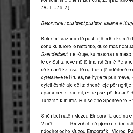
28- 11- 2013).
Betonizimi i pushtetit pushton kalane e Kruj
Betonimi vazhdon të pushtojë edhe kalatë d
sonë kulturore e historike, duke mos ndalu
Skënderbeut
në Krujë, ku historia na mëso
të dy Sulltanëve më të tmerrshëm të Perandor
së kalasë ka nisur të ngrihet një ndërtesë e 
qytetarëve të Krujës, në hyrje të punimeve, 
qyteti është ajo që ka dhënë leje për ngritj
apartamente banimi, edhe pse për kalanë d
Turizmit, kulturës, Rinisë dhe Sporteve të S
Shëmbet natën Muzeu Etnografik, godina e m
Vlorë. Rrezohet një pjesë e ndërtesës s
ndodhet edhe Muzeu Etnografik i Vlorës. Pa