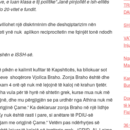
 luan klasa e tij politike”.Janë pinjollët e ish-elitës
TR
20-vitet e fundit.
DA
illohet një diskriminim dhe deshqiptarizim nën
SH
hteti ynë nuk aplikon reciprocitetin me fqinjët tonë ndodh
VAT
Inj
eshën e ISSH-së.
Nga
Mal
 pikën e kalimit kufitar të Kapshticës, ka bllokuar sot
urimeve shoqërore Vjollca Braho. Zonja Braho është dhe
Kar
am 4 orë që nuk më lejojnë të kaloj në krahun tjetër.
Bur
dha vula për të hyrë në shtetin grek, kurse mua nuk më
Dom
ojnë, dhe mu përgjigjën se pa urdhër nga Athina nuk më
të 
origjinë Çame.” Ka deklaruar zonja Braho në një lidhje
Fis
y nuk është rasti i pare, si anëtare të PDIU-së
 jam me origjinë Çame.” Vetëm pas ndërhyrjes së
36 
htë lejuar të kalojë në territorin grek. (GRID, AL Lajme,