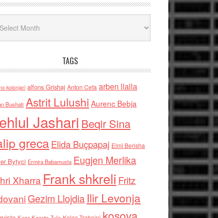
iv
TAGS
arben llalla
alfons Grishaj
Anton Cefa
no kolonjari
Astrit Lulushi
Aurenc Bebja
an Bushati
ehlul Jashari
Beqir Sina
alip greca
Elida Buçpapaj
Elmi Berisha
Eugjen Merlika
er Bytyci
Ermira Babamusta
Frank shkreli
hri Xharra
Fritz
Ilir Levonja
Gezim Llojdia
dovani
kosova
rviste
Kolec Traboini
Keze Kozeta Zylo