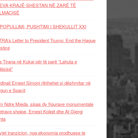
EVA KRAJË-SHESTAN NË ZARË TË
LMACISË
POPULLIMI, PUSHTIMI I SHEKULLIT XXI
RA’s Letter to President Trump: End the Hague
ustice
 Tirana në Kukaj për të parë “Lahuta e
ësisë”
dinali Ernest Simoni rikthehet si dëshmitar në
gun e Spaçit
 Ndre Mjeda, sipas dy figurave monumentale
letrave shqipe, Ernest Koliqit dhe At Gjergj
hta
vjet tranzicion, nga ekonomia prodhuese te