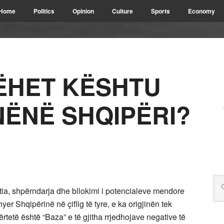
Home
Politics
Opinion
Culture
Sports
Economy
ËHET KËSHTU
NËNË SHQIPËRI?
shtia, shpërndarja dhe bllokimi i potencialeve mendore
yer Shqipërinë në çiflig të tyre, e ka origjinën tek
tetë është “Baza” e të gjitha rrjedhojave negative të