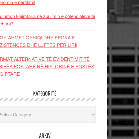
nomia e përfitimit
dihmon krijimtaria në zbulimin e potencialeve të
ehura?
OF. AHMET QERIQI DHE EPOKA E
ZISTENCЁS DHE LUFTЁS PЁR LIRI!
RMAT ALTERNATIVE TË EVIDENTIMIT TË
RIFËS POSTARE NË HISTORINË E POSTËS
QIPTARE
KATEGORITË
egoritë
ARKIV