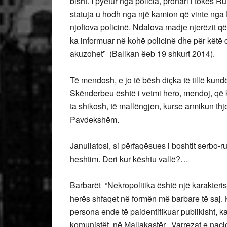
bisht. I pyetur nga policia, pronari i tokës R
statuja u hodh nga një kamion që vinte nga
njoftova policinë. Ndalova madje njerëzit që
ka informuar në kohë policinë dhe për këtë 
akuzohet” (Ballkan ëeb 19 shkurt 2014).
Të mendosh, e jo të bësh diçka të tillë kundë
Skënderbeu është i vetmi hero, mendoj, që 
ta shikosh, të mallëngjen, kurse armikun th
Pavdekshëm.
Janullatosi, si përfaqësues i boshtit serbo-
heshtim. Deri kur kështu vallë?…
Barbarët “Nekropolitika është një karakteris
herës shfaqet në formën më barbare të saj. K
persona ende të paidentifikuar publikisht, 
komunistët në Mallakastër. Varrezat e nacio