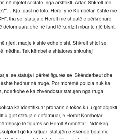
r, në mjetet sociale, nga arkitekti, Artan Shkreli me
je?”… Kjo, pasi në foto, Heroi ynë Kombëtar, është me
H”, tha se, statuja e Heroit me shpatë e përkrenare
 të deformuara dhe në fund të kurrizit mbante një bisht.
më njeri, madje kishte edhe bisht, Shkreli shtoi se,
 të mëdha. Tek këmbët e shtatores shkruhej
arja, se statuja i përket figurës së Skënderbeut dhe
 është hedhur në rrugë. Por mbrëmë policia nuk ka
es, ndërkohë e ka zhvendosur statujën nga rruga.
licia ka identifikuar pronarin e tokës ku u gjet objekti.
lit u gjet statuja e deformuar, e Heroit Kombëtar,
 përdhosje të figurës së Heroit Kombëtar. Ndërkaq
 skulptorit që ka krijuar statujën e Skënderbeut me