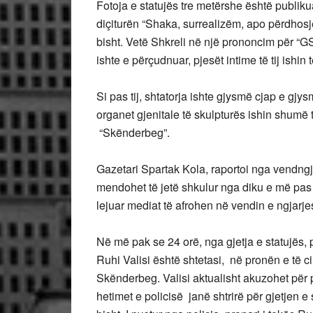
Fotoja e statujës tre metërshe është publikua
diçiturën “Shaka, surrealizëm, apo përdhos
bisht. Vetë Shkreli në një prononcim për “GS
ishte e përçudnuar, pjesët intime të tij ishin
Si pas tij, shtatorja ishte gjysmë cjap e gjys
organet gjenitale të skulpturës ishin shumë
“Skënderbeg”.
Gazetari Spartak Kola, raportoi nga vendngj
mendohet të jetë shkulur nga diku e më pas
lejuar mediat të afrohen në vendin e ngjarj
Në më pak se 24 orë, nga gjetja e statujës, po
Ruhi Valisi është shtetasi, në pronën e të ci
Skënderbeg. Valisi aktualisht akuzohet për
hetimet e policisë janë shtrirë për gjetjen e