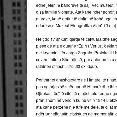
edhe jetën e banorëve të saj. Veç muzeut,
disa familje vlonjate. Ata kanë ndier trondit
mureve, kanë arritur të dalin në kohë nga sht
ndarëse e Muzeut Etnografik. (Vlorë 13 maj 
Në çdo 17 shkurt, qarqe të caktuara dhe segm
pjesë që ata e quajnë “Epiri i Veriut”, dekla
me kryeministër Jorgo Zografo. Protokolli i 
sovranitetin e Shqipërisë, por autonomia u
(athinen sthash. 475 Jt3 cx. dpuf).
Për thirrjet antishqiptare në Himarë, të rinjt
pas ngjarjes së shënuar në Himarë dhe thirr
Gjirokastrës” të cilët të mbështetur edhe 
pranishëm në vendin ku në vitin 1914 u ekz
ata kanë përzënë një tufë me dele, të cilat 
ndërruar pllakatin ekzistues në memorialin