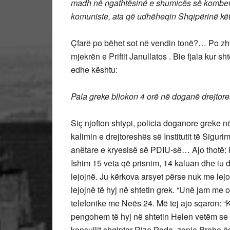
madh në ngathtësinë e shumicës së kombeve, e
komuniste, ata që udhëheqin Shqipërinë këto 
Çfarë po bëhet sot në vendin tonë?… Po zhv
mjekrën e Priftit Janullatos . Bie fjala kur s
edhe kështu:
Pala greke bllokon 4 orë në doganë drejtor
Siç njofton shtypi, policia doganore greke në
kalimin e drejtoreshës së Institutit të Sig
anëtare e kryesisë së PDIU-së… Ajo thotë: k
Ishim 15 veta që prisnim, 14 kaluan dhe iu 
lejojnë. Ju kërkova arsyet përse nuk me lej
lejojnë të hyj në shtetin grek. “Unë jam me 
telefonike me Neës 24. Më tej ajo sqaron: “K
pengohem të hyj në shtetin Helen vetëm se
konsullit shqiptar Riza Poda, zonja Braho ës