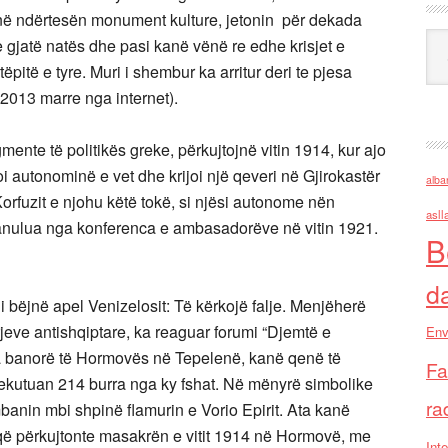
 në ndërtesën monument kulture, jetonin për dekada
Ark
je gjatë natës dhe pasi kanë vënë re edhe krisjet e
ëpitë e tyre. Muri i shembur ka arritur deri te pjesa
2013 marre nga internet).
ente të politikës greke, përkujtojnë vitin 1914, kur ajo
roi autonominë e vet dhe krijoi një qeveri në Gjirokastër
alba
Korfuzit e njohu këtë tokë, si njësi autonome nën
asll
 anulua nga konferenca e ambasadorëve në vitin 1921.
B
d
ë i bëjnë apel Venizelosit: Të kërkojë falje. Menjëherë
jeve antishqiptare, ka reaguar forumi “Djemtë e
Env
nga banorë të Hormovës në Tepelenë, kanë qenë të
Fa
ekutuan 214 burra nga ky fshat. Në mënyrë simbolike
ra
mbanin mbi shpinë flamurin e Vorio Epirit. Ata kanë
 që përkujtonte masakrën e vitit 1914 në Hormovë, me
Inte