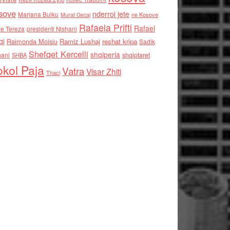
sove
nderroi jete
Marjana Bulku
ne Kosove
Murat Gecaj
Rafaela Prifti
Rafael
e Tereza
presidenti Nishani
qi
Raimonda Moisiu
Ramiz Lushaj
reshat kripa
Sadik
Shefqet Kercelli
shqiperia
hani
shqiptaret
SHBA
kol Paja
Vatra
Visar Zhiti
Thaci