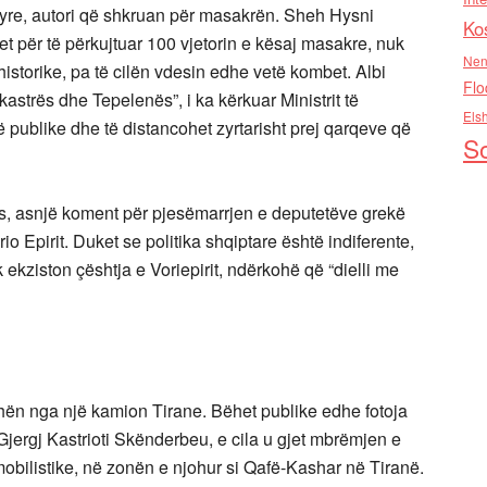
s tyre, autori që shkruan për masakrën. Sheh Hysni
Ko
et për të përkujtuar 100 vjetorin e kësaj masakre, nuk
Nen
istorike, pa të cilën vdesin edhe vetë kombet. Albi
Flo
astrës dhe Tepelenës”, i ka kërkuar Ministrit të
Els
 publike dhe të distancohet zyrtarisht prej qarqeve që
So
es, asnjë koment për pjesëmarrjen e deputetëve grekë
io Epirit. Duket se politika shqiptare është indiferente,
 ekziston çështja e Voriepirit, ndërkohë që “dielli me
odhën nga një kamion Tirane. Bëhet publike edhe fotoja
Gjergj Kastrioti Skënderbeu, e cila u gjet mbrëmjen e
obilistike, në zonën e njohur si Qafë-Kashar në Tiranë.