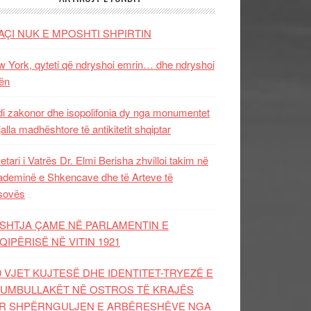
AÇI NUK E MPOSHTI SHPIRTIN
 York, qyteti që ndryshoi emrin… dhe ndryshoi
ën
i zakonor dhe isopolifonia dy nga monumentet
jalla madhështore të antikitetit shqiptar
etari i Vatrës Dr. Elmi Berisha zhvilloi takim në
deminë e Shkencave dhe të Arteve të
sovës
SHTJA ÇAME NË PARLAMENTIN E
QIPËRISË NË VITIN 1921
0 VJET KUJTESË DHE IDENTITET-TRYEZË E
UMBULLAKËT NË OSTROS TË KRAJËS
R SHPËRNGULJEN E ARBËRESHËVE NGA