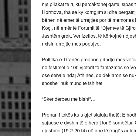
një pllakat të ri, ku përcaktohej qartë, sipa
Hormova, tha se ky korrigjim si dhe përgatitj
bëhen në emër të urrejtjes por të memories h
Koçi, në emër të Forumit të “Djemve të Gjirok
Jashtëm grek, Venizellos, të kërkojnë ndjesë
nxisin urrejtje mes popujve.
Politika e Tiranës prodhon grindje mes vet
në festimet e 100 vjetorit të fantazmës së Vor
ose servile ndaj Athinës, që deklaron se nuk
shoshë” nuk mund të fshihet.
“Skënderbeu me bisht”…
Pronari i tokës ku u gjet statuja thotë: E h
sajuese e dyshimtë e heroit tonë kombëtar, 
djeshme (19-2-2014) në anë të rrugës autom