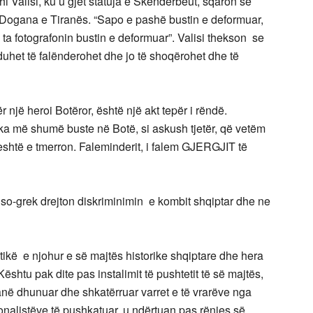
uhi Valisi, ku u gjet statuja e Skënderbeut, sqaron se
 Dogana e Tiranës. “Sapo e pashë bustin e deformuar,
 ta fotografonin bustin e deformuar”. Valisi thekson se
duhet të falënderohet dhe jo të shoqërohet dhe të
r një heroi Botëror, është një akt tepër i rëndë.
ka më shumë buste në Botë, si askush tjetër, që vetëm
jeshtë e tmerron. Faleminderit, i falem GJERGJIT të
ruso-grek drejton diskriminimin e kombit shqiptar dhe ne
tikë e njohur e së majtës historike shqiptare dhe hera
ështu pak dite pas instalimit të pushtetit të së majtës,
kanë dhunuar dhe shkatërruar varret e të vrarëve nga
nalistëve të pushkatuar, u ndërtuan pas rënies së