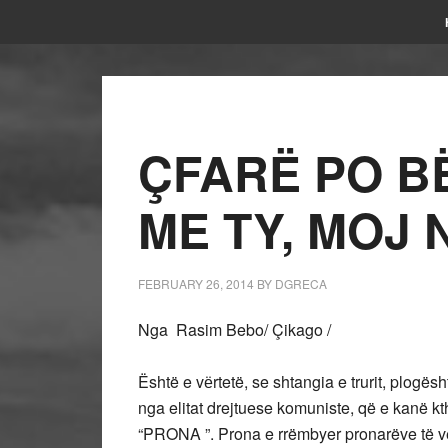
ÇFARË PO B
ME TY, MOJ 
FEBRUARY 26, 2014
BY
DGRECA
Nga Rasim Bebo/ Çikago /
Është e vёrtetë, se shtangia e trurit, plogë
nga elitat drejtuese komuniste, që e kanë kth
“PRONA ”. Prona e rrëmbyer pronarëve të vër