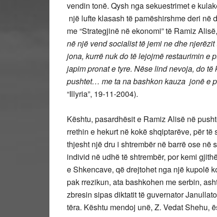
vendin tonë. Qysh nga sekuestrimet e kulakë
një lufte klasash të pamëshirshme deri në di
me “Strategjinë në ekonomi” të Ramiz Alisë, 
në një vend socialist të jemi ne dhe njerëzit 
jona, kurrë nuk do të lejojmë restaurimin e p
japim pronat e tyre. Nëse lind nevoja, do të
pushtet… me ta na bashkon kauza jonë e për
“Illyria”, 19-11-2004).
Kështu, pasardhësit e Ramiz Alisë në pusht
rrethin e hekurt në kokë shqiptarëve, për të 
thjesht një dru i shtrembër në barrë ose në s
individ në udhë të shtrembër, por kemi gjith
e Shkencave, që drejtohet nga një kupolë k
pak rrezikun, ata bashkohen me serbin, ash
zbresin sipas diktatit të guvernator Janullat
tëra. Kështu mendoj unë, Z. Vedat Shehu, ësht