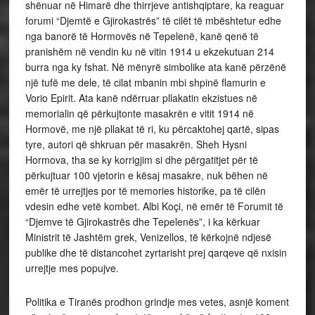
shënuar në Himarë dhe thirrjeve antishqiptare, ka reaguar
forumi “Djemtë e Gjirokastrës” të cilët të mbështetur edhe
nga banorë të Hormovës në Tepelenë, kanë qenë të
pranishëm në vendin ku në vitin 1914 u ekzekutuan 214
burra nga ky fshat. Në mënyrë simbolike ata kanë përzënë
një tufë me dele, të cilat mbanin mbi shpinë flamurin e
Vorio Epirit. Ata kanë ndërruar pllakatin ekzistues në
memorialin që përkujtonte masakrën e vitit 1914 në
Hormovë, me një pllakat të ri, ku përcaktohej qartë, sipas
tyre, autori që shkruan për masakrën. Sheh Hysni
Hormova, tha se ky korrigjim si dhe përgatitjet për të
përkujtuar 100 vjetorin e kësaj masakre, nuk bëhen në
emër të urrejtjes por të memories historike, pa të cilën
vdesin edhe vetë kombet. Albi Koçi, në emër të Forumit të
“Djemve të Gjirokastrës dhe Tepelenës”, i ka kërkuar
Ministrit të Jashtëm grek, Venizellos, të kërkojnë ndjesë
publike dhe të distancohet zyrtarisht prej qarqeve që nxisin
urrejtje mes popujve.
Politika e Tiranës prodhon grindje mes vetes, asnjë koment