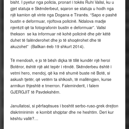
bisht. I pyetur nga policia, pronari i tokës Ruhi Valisi, ku u
gjet statuja e Skënderbeut, sqaron se statuja u hodh nga
një kamion që vinte nga Dogana e Tiranës. “Sapo e pashë
bustin e deformuar, njoftova policinë. Ndalova madje
njerëzit që ta fotografonin bustin e deformuar”. Valisi
thekson se ka informuar në kohë policinë dhe për këtë
duhet të falënderohet dhe jo të shoqërohet dhe të
akuzohet” (Ballkan ëeb 19 shkurt 2014).
Të mendosh, e jo të bësh diçka të tillë kundër një heroi
Botëror, është një akt tepër i rëndë. Skënderbeu është i
vetmi hero, mendoj, që ka më shumë buste në Botë, si
askush tjetër, që vetëm ta shikosh, të mallëngjen, kurse
armikun thjeshtë e tmerron. Faleminderit, i falem
GJERGJIT të Pavdekshëm.
Janullatosi, si përfaqësues i boshtit serbo-ruso-grek drejton
diskriminimin e kombit shqiptar dhe ne heshtim. Deri kur
kështu vallë?…