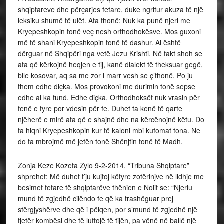
shqiptareve dhe përçarjes fetare, duke ngritur akuza të një
leksiku shumë të ulët. Ata thonë: Nuk ka punë njeri me
Kryepeshkopin tonë veç nesh orthodhokësve. Mos guxoni
më të shani Kryepeshkopin tonë të dashur. Ai është
dërguar në Shqipëri nga vetë Jezu Krishti. Në fakt shoh se
ata që kërkojnë heqjen e tij, kanë dialekt të theksuar gegë,
bile kosovar, aq sa me zor i marr vesh se ç’thonë. Po ju
them edhe diçka. Mos provokoni me durimin tonë sepse
edhe ai ka fund. Edhe diçka, Orthodhoksët nuk vrasin për
fenë e tyre por vdesin për fe. Duhet ta kenë të qarte
njëherë e mirë ata që e shajnë dhe na kërcënojnë këtu. Do
ta hiqni Kryepeshkopin kur të kaloni mbi kufomat tona. Ne
do ta mbrojmë më jetën tonë Shënjtin tonë të Madh.
Zonja Keze Kozeta Zylo 9-2-2014, “Tribuna Shqiptare”
shprehet: Më duhet t’ju kujtoj këtyre zotërinjve në lidhje me
besimet fetare të shqiptarëve thënien e Nolit se: “Njeriu
mund të zgjedhë cilëndo fe që ka trashëguar prej
stërgjyshërve dhe që i pëlqen, por s’mund të zgjedhë një
tjetër kombësi dhe të luftojë të tijën, pa vënë në ballë një