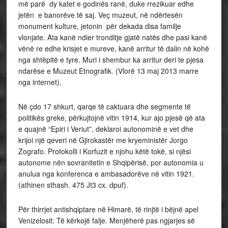
më parë dy katet e godinës ranë, duke rrezikuar edhe
jetën e banorëve të saj. Veç muzeut, në ndërtesën
monument kulture, jetonin për dekada disa familje
vlonjate. Ata kanë ndier tronditje gjatë natës dhe pasi kanë
vënë re edhe krisjet e mureve, kanë arritur të dalin në kohë
nga shtëpitë e tyre. Muri i shembur ka arritur deri te pjesa
ndarëse e Muzeut Etnografik. (Vlorë 13 maj 2013 marre
nga internet).
Në çdo 17 shkurt, qarqe të caktuara dhe segmente të
politikës greke, përkujtojnë vitin 1914, kur ajo pjesë që ata
e quajnë “Epiri i Veriut”, deklaroi autonominë e vet dhe
krijoi një qeveri në Gjirokastër me kryeministër Jorgo
Zografo. Protokolli i Korfuzit e njohu këtë tokë, si njësi
autonome nën sovranitetin e Shqipërisë, por autonomia u
anulua nga konferenca e ambasadorëve në vitin 1921.
(athinen sthash. 475 Jt3 cx. dpuf).
Për thirrjet antishqiptare në Himarë, të rinjtë i bëjnë apel
Venizelosit: Të kërkojë falje. Menjëherë pas ngjarjes së