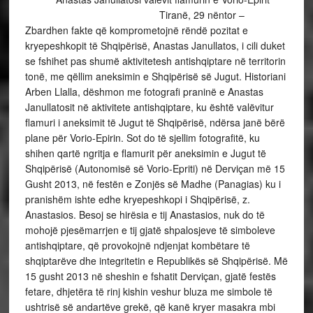
Tiranë, 29 nëntor –
Zbardhen fakte që komprometojnë rëndë pozitat e
kryepeshkopit të Shqipërisë, Anastas Janullatos, i cili duket
se fshihet pas shumë aktivitetesh antishqiptare në territorin
tonë, me qëllim aneksimin e Shqipërisë së Jugut. Historiani
Arben Llalla, dëshmon me fotografi praninë e Anastas
Janullatosit në aktivitete antishqiptare, ku është valëvitur
flamuri i aneksimit të Jugut të Shqipërisë, ndërsa janë bërë
plane për Vorio-Epirin. Sot do të sjellim fotografitë, ku
shihen qartë ngritja e flamurit për aneksimin e Jugut të
Shqipërisë (Autonomisë së Vorio-Epriti) në Derviçan më 15
Gusht 2013, në festën e Zonjës së Madhe (Panagias) ku i
pranishëm ishte edhe kryepeshkopi i Shqipërisë, z.
Anastasios. Besoj se hirësia e tij Anastasios, nuk do të
mohojë pjesëmarrjen e tij gjatë shpalosjeve të simboleve
antishqiptare, që provokojnë ndjenjat kombëtare të
shqiptarëve dhe integritetin e Republikës së Shqipërisë. Më
15 gusht 2013 në sheshin e fshatit Derviçan, gjatë festës
fetare, dhjetëra të rinj kishin veshur bluza me simbole të
ushtrisë së andartëve grekë, që kanë kryer masakra mbi