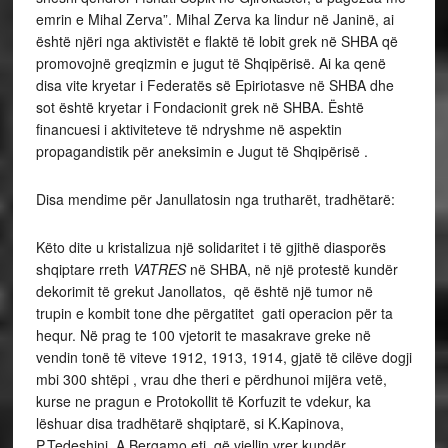
emrin e Mihal Zerva”. Mihal Zerva ka lindur në Janinë, ai
është njëri nga aktivistët e flaktë të lobit grek në SHBA që
promovojnë greqizmin e jugut të Shqipërisë. Ai ka qenë
disa vite kryetar i Federatës së Epiriotasve në SHBA dhe
sot është kryetar i Fondacionit grek në SHBA. Është
financuesi i aktiviteteve të ndryshme në aspektin
propagandistik për aneksimin e Jugut të Shqipërisë .
Disa mendime për Janullatosin nga trutharët, tradhëtarë:
Këto dite u kristalizua një solidaritet i të gjithë diasporës
shqiptare rreth
VATRES
në SHBA, në një protestë kundër
dekorimit të grekut Janollatos, që është një tumor në
trupin e kombit tone dhe përgatitet gati operacion për ta
hequr. Në prag te 100 vjetorit te masakrave greke në
vendin tonë të viteve 1912, 1913, 1914, gjatë të cilëve dogji
mbi 300 shtëpi , vrau dhe theri e përdhunoi mijëra vetë,
kurse ne pragun e Protokollit të Korfuzit te vdekur, ka
lëshuar disa tradhëtarë shqiptarë, si K.Kapinova,
P.Tedeshini, A.Bergamo etj, që vjellin vrer kundër