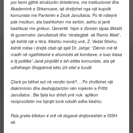
por kemi gjithë strukturën shtetërore, me institucionet dhe
Akademinë e Shkencave, që drejtohet nga një kupolë
komuniste me Panterën e Zezë Janullatos. Po të ndiejnë
pak rrezikun, ata bashkohen me serbin, ashtu si janë
bashkuar me grekun. Qeveritë hipin e zbresin sipas diktatit
të guvernator Janullatosit dhe “strategjisë së Ramiz Alisë”,
që është një e tëra. Kështu mendoj unë, Z. Vedat Shehu,
është mëse i drejtë citati që sjell Dr. Jahjai: “
Dëmin më të
madh në ngathtësinë e shumicës së kombeve, e luan klasa
e tij politike”.Janë pinjollët e ish-elitës komuniste, ata që
udhëheqin Shqipërinë këto 20-vitet e fundit.
Çfarë po bëhet sot në vendin tonë?… Po zhvillohet një
diskriminim dhe deshqiptarizim nën mjekrën e Priftit
Janullatos . Bie fjala kur shteti ynë nuk aplikon
reciprocitetin me fqinjët tonë ndodh edhe kështu:
Pala greke bllokon 4 orë në doganë drejtoreshën e ISSH-
së.