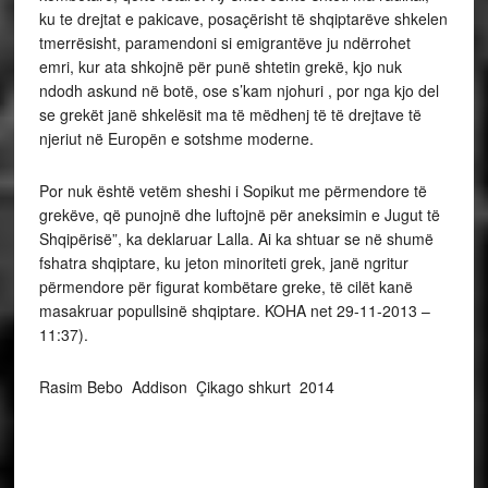
ku te drejtat e pakicave, posaçërisht të shqiptarëve shkelen
tmerrësisht, paramendoni si emigrantëve ju ndërrohet
emri, kur ata shkojnë për punë shtetin grekë, kjo nuk
ndodh askund në botë, ose s’kam njohuri , por nga kjo del
se grekët janë shkelësit ma të mëdhenj të të drejtave të
njeriut në Europën e sotshme moderne.
Por nuk është vetëm sheshi i Sopikut me përmendore të
grekëve, që punojnë dhe luftojnë për aneksimin e Jugut të
Shqipërisë”, ka deklaruar Lalla. Ai ka shtuar se në shumë
fshatra shqiptare, ku jeton minoriteti grek, janë ngritur
përmendore për figurat kombëtare greke, të cilët kanë
masakruar popullsinë shqiptare. KOHA net 29-11-2013 –
11:37).
Rasim Bebo Addison Çikago shkurt 2014