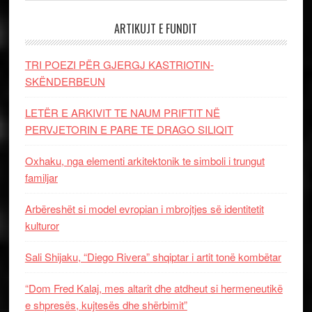
ARTIKUJT E FUNDIT
TRI POEZI PËR GJERGJ KASTRIOTIN-
SKËNDERBEUN
LETËR E ARKIVIT TE NAUM PRIFTIT NË
PERVJETORIN E PARE TE DRAGO SILIQIT
Oxhaku, nga elementi arkitektonik te simboli i trungut
familjar
Arbëreshët si model evropian i mbrojtjes së identitetit
kulturor
Sali Shijaku, “Diego Rivera” shqiptar i artit tonë kombëtar
“Dom Fred Kalaj, mes altarit dhe atdheut si hermeneutikë
e shpresës, kujtesës dhe shërbimit”