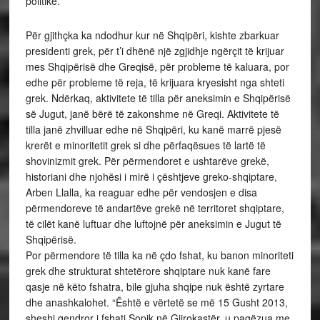
politike.
Për gjithçka ka ndodhur kur në Shqipëri, kishte zbarkuar
presidenti grek, për t’i dhënë një zgjidhje ngërçit të krijuar
mes Shqipërisë dhe Greqisë, për probleme të kaluara, por
edhe për probleme të reja, të krijuara kryesisht nga shteti
grek. Ndërkaq, aktivitete të tilla për aneksimin e Shqipërisë
së Jugut, janë bërë të zakonshme në Greqi. Aktivitete të
tilla janë zhvilluar edhe në Shqipëri, ku kanë marrë pjesë
krerët e minoritetit grek si dhe përfaqësues të lartë të
shovinizmit grek. Për përmendoret e ushtarëve grekë,
historiani dhe njohësi i mirë i çështjeve greko-shqiptare,
Arben Llalla, ka reaguar edhe për vendosjen e disa
përmendoreve të andartëve grekë në territoret shqiptare,
të cilët kanë luftuar dhe luftojnë për aneksimin e Jugut të
Shqipërisë.
Por përmendore të tilla ka në çdo fshat, ku banon minoriteti
grek dhe strukturat shtetërore shqiptare nuk kanë fare
qasje në këto fshatra, bile gjuha shqipe nuk është zyrtare
dhe anashkalohet. “Është e vërtetë se më 15 Gusht 2013,
sheshi qendror i fshati Sopik në Gjirokastër, u pagëzua me