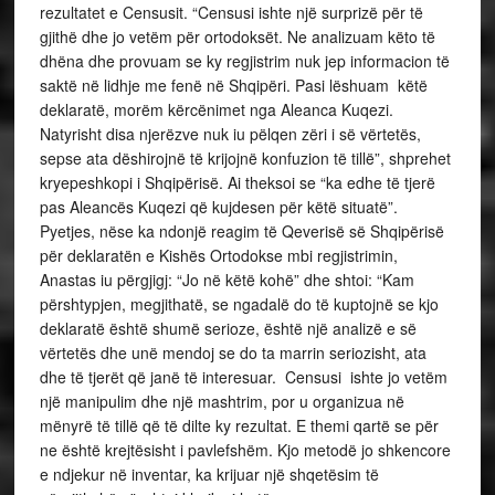
rezultatet e Censusit. “Censusi ishte një surprizë për të
gjithë dhe jo vetëm për ortodoksët. Ne analizuam këto të
dhëna dhe provuam se ky regjistrim nuk jep informacion të
saktë në lidhje me fenë në Shqipëri. Pasi lëshuam këtë
deklaratë, morëm kërcënimet nga Aleanca Kuqezi.
Natyrisht disa njerëzve nuk iu pëlqen zëri i së vërtetës,
sepse ata dëshirojnë të krijojnë konfuzion të tillë”, shprehet
kryepeshkopi i Shqipërisë. Ai theksoi se “ka edhe të tjerë
pas Aleancës Kuqezi që kujdesen për këtë situatë”.
Pyetjes, nëse ka ndonjë reagim të Qeverisë së Shqipërisë
për deklaratën e Kishës Ortodokse mbi regjistrimin,
Anastas iu përgjigj: “Jo në këtë kohë” dhe shtoi: “Kam
përshtypjen, megjithatë, se ngadalë do të kuptojnë se kjo
deklaratë është shumë serioze, është një analizë e së
vërtetës dhe unë mendoj se do ta marrin seriozisht, ata
dhe të tjerët që janë të interesuar. Censusi ishte jo vetëm
një manipulim dhe një mashtrim, por u organizua në
mënyrë të tillë që të dilte ky rezultat. E themi qartë se për
ne është krejtësisht i pavlefshëm. Kjo metodë jo shkencore
e ndjekur në inventar, ka krijuar një shqetësim të