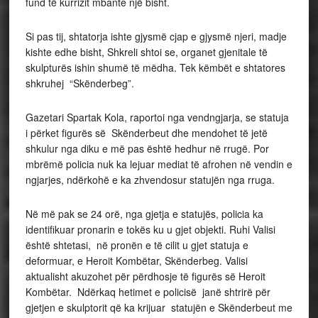
fund të kurrizit mbante një bisht.
Si pas tij, shtatorja ishte gjysmë cjap e gjysmë njeri, madje
kishte edhe bisht, Shkreli shtoi se, organet gjenitale të
skulpturës ishin shumë të mëdha. Tek këmbët e shtatores
shkruhej “Skënderbeg”.
Gazetari Spartak Kola, raportoi nga vendngjarja, se statuja
i përket figurës së Skënderbeut dhe mendohet të jetë
shkulur nga diku e më pas është hedhur në rrugë. Por
mbrëmë policia nuk ka lejuar mediat të afrohen në vendin e
ngjarjes, ndërkohë e ka zhvendosur statujën nga rruga.
Në më pak se 24 orë, nga gjetja e statujës, policia ka
identifikuar pronarin e tokës ku u gjet objekti. Ruhi Valisi
është shtetasi, në pronën e të cilit u gjet statuja e
deformuar, e Heroit Kombëtar, Skënderbeg. Valisi
aktualisht akuzohet për përdhosje të figurës së Heroit
Kombëtar. Ndërkaq hetimet e policisë janë shtrirë për
gjetjen e skulptorit që ka krijuar statujën e Skënderbeut me