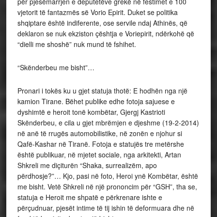
për pjesëmarrjen e deputetëve grekë në festimet e 100
vjetorit të fantazmës së Vorio Epirit. Duket se politika
shqiptare është indiferente, ose servile ndaj Athinës, që
deklaron se nuk ekziston çështja e Voriepirit, ndërkohë që
“dielli me shoshë” nuk mund të fshihet.
“Skënderbeu me bisht”…
Pronari i tokës ku u gjet statuja thotë: E hodhën nga një
kamion Tirane. Bëhet publike edhe fotoja sajuese e
dyshimtë e heroit tonë kombëtar, Gjergj Kastrioti
Skënderbeu, e cila u gjet mbrëmjen e djeshme (19-2-2014)
në anë të rrugës automobilistike, në zonën e njohur si
Qafë-Kashar në Tiranë. Fotoja e statujës tre metërshe
është publikuar, në mjetet sociale, nga arkitekti, Artan
Shkreli me diçiturën “Shaka, surrealizëm, apo
përdhosje?”… Kjo, pasi në foto, Heroi ynë Kombëtar, është
me bisht. Vetë Shkreli në një prononcim për “GSH”, tha se,
statuja e Heroit me shpatë e përkrenare ishte e
përçudnuar, pjesët intime të tij ishin të deformuara dhe në