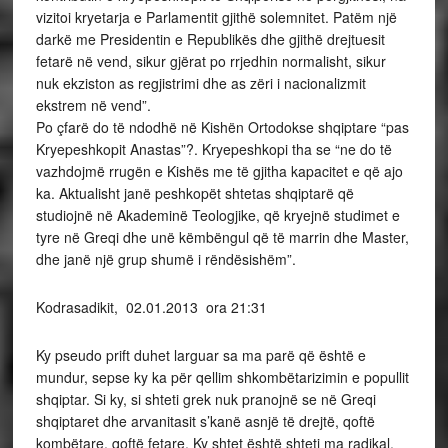
vizitoi kryetarja e Parlamentit gjithë solemnitet. Patëm një
darkë me Presidentin e Republikës dhe gjithë drejtuesit
fetarë në vend, sikur gjërat po rrjedhin normalisht, sikur
nuk ekziston as regjistrimi dhe as zëri i nacionalizmit
ekstrem në vend”.
Po çfarë do të ndodhë në Kishën Ortodokse shqiptare “pas
Kryepeshkopit Anastas”?. Kryepeshkopi tha se “ne do të
vazhdojmë rrugën e Kishës me të gjitha kapacitet e që ajo
ka. Aktualisht janë peshkopët shtetas shqiptarë që
studiojnë në Akademinë Teologjike, që kryejnë studimet e
tyre në Greqi dhe unë këmbëngul që të marrin dhe Master,
dhe janë një grup shumë i rëndësishëm”.
Kodrasadikit, 02.01.2013 ora 21:31
Ky pseudo prift duhet larguar sa ma parë që është e
mundur, sepse ky ka për qellim shkombëtarizimin e popullit
shqiptar. Si ky, si shteti grek nuk pranojnë se në Greqi
shqiptaret dhe arvanitasit s’kanë asnjë të drejtë, qoftë
kombëtare, qoftë fetare. Ky shtet është shteti ma radikal,