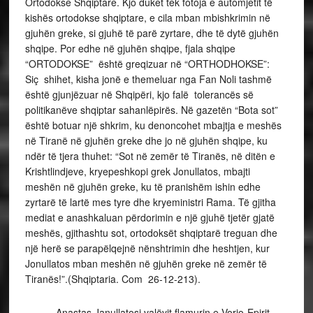
Ortodokse Shqiptare. Kjo duket tek fotoja e automjetit të
kishës ortodokse shqiptare, e cila mban mbishkrimin në
gjuhën greke, si gjuhë të parë zyrtare, dhe të dytë gjuhën
shqipe. Por edhe në gjuhën shqipe, fjala shqipe
“ORTODOKSE” është greqizuar në “ORTHODHOKSE”:
Siç shihet, kisha jonë e themeluar nga Fan Noli tashmë
është gjunjëzuar në Shqipëri, kjo falë tolerancës së
politikanëve shqiptar sahanlëpirës. Në gazetën “Bota sot”
është botuar një shkrim, ku denoncohet mbajtja e meshës
në Tiranë në gjuhën greke dhe jo në gjuhën shqipe, ku
ndër të tjera thuhet: “Sot në zemër të Tiranës, në ditën e
Krishtlindjeve, kryepeshkopi grek Jonullatos, mbajti
meshën në gjuhën greke, ku të pranishëm ishin edhe
zyrtarë të lartë mes tyre dhe kryeministri Rama. Të gjitha
mediat e anashkaluan përdorimin e një gjuhë tjetër gjatë
meshës, gjithashtu sot, ortodoksët shqiptarë treguan dhe
një herë se parapëlqejnë nënshtrimin dhe heshtjen, kur
Jonullatos mban meshën në gjuhën greke në zemër të
Tiranës!”.(Shqiptaria. Com 26-12-213).
Anastas Janullatosi valëvit flamurin e Vorio-Epirit