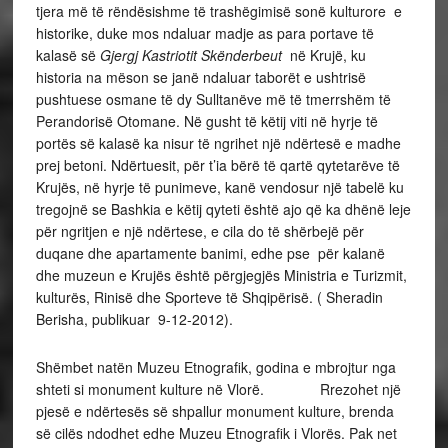
tjera më të rëndësishme të trashëgimisë sonë kulturore e
historike, duke mos ndaluar madje as para portave të
kalasë së
Gjergj Kastriotit Skënderbeut
në Krujë, ku
historia na mëson se janë ndaluar taborët e ushtrisë
pushtuese osmane të dy Sulltanëve më të tmerrshëm të
Perandorisë Otomane. Në gusht të këtij viti në hyrje të
portës së kalasë ka nisur të ngrihet një ndërtesë e madhe
prej betoni. Ndërtuesit, për t’ia bërë të qartë qytetarëve të
Krujës, në hyrje të punimeve, kanë vendosur një tabelë ku
tregojnë se Bashkia e këtij qyteti është ajo që ka dhënë leje
për ngritjen e një ndërtese, e cila do të shërbejë për
duqane dhe apartamente banimi, edhe pse për kalanë
dhe muzeun e Krujës është përgjegjës Ministria e Turizmit,
kulturës, Rinisë dhe Sporteve të Shqipërisë. ( Sheradin
Berisha, publikuar 9-12-2012).
Shëmbet natën Muzeu Etnografik, godina e mbrojtur nga
shteti si monument kulture në Vlorë. Rrezohet një
pjesë e ndërtesës së shpallur monument kulture, brenda
së cilës ndodhet edhe Muzeu Etnografik i Vlorës. Pak net