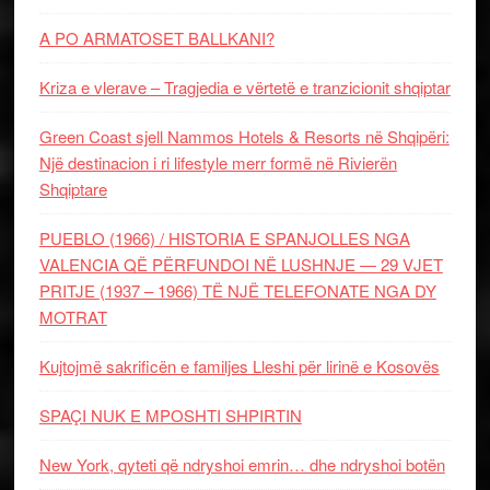
A PO ARMATOSET BALLKANI?
Kriza e vlerave – Tragjedia e vërtetë e tranzicionit shqiptar
Green Coast sjell Nammos Hotels & Resorts në Shqipëri:
Një destinacion i ri lifestyle merr formë në Rivierën
Shqiptare
PUEBLO (1966) / HISTORIA E SPANJOLLES NGA
VALENCIA QË PËRFUNDOI NË LUSHNJE — 29 VJET
PRITJE (1937 – 1966) TË NJË TELEFONATE NGA DY
MOTRAT
Kujtojmë sakrificën e familjes Lleshi për lirinë e Kosovës
SPAÇI NUK E MPOSHTI SHPIRTIN
New York, qyteti që ndryshoi emrin… dhe ndryshoi botën