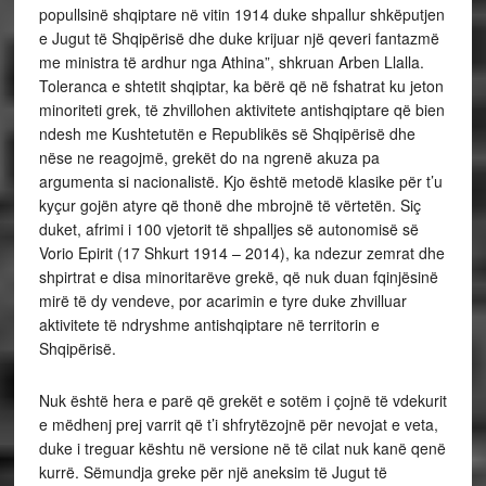
popullsinë shqiptare në vitin 1914 duke shpallur shkëputjen
e Jugut të Shqipërisë dhe duke krijuar një qeveri fantazmë
me ministra të ardhur nga Athina”, shkruan Arben Llalla.
Toleranca e shtetit shqiptar, ka bërë që në fshatrat ku jeton
minoriteti grek, të zhvillohen aktivitete antishqiptare që bien
ndesh me Kushtetutën e Republikës së Shqipërisë dhe
nëse ne reagojmë, grekët do na ngrenë akuza pa
argumenta si nacionalistë. Kjo është metodë klasike për t’u
kyçur gojën atyre që thonë dhe mbrojnë të vërtetën. Siç
duket, afrimi i 100 vjetorit të shpalljes së autonomisë së
Vorio Epirit (17 Shkurt 1914 – 2014), ka ndezur zemrat dhe
shpirtrat e disa minoritarëve grekë, që nuk duan fqinjësinë
mirë të dy vendeve, por acarimin e tyre duke zhvilluar
aktivitete të ndryshme antishqiptare në territorin e
Shqipërisë.
Nuk është hera e parë që grekët e sotëm i çojnë të vdekurit
e mëdhenj prej varrit që t’i shfrytëzojnë për nevojat e veta,
duke i treguar kështu në versione në të cilat nuk kanë qenë
kurrë. Sëmundja greke për një aneksim të Jugut të