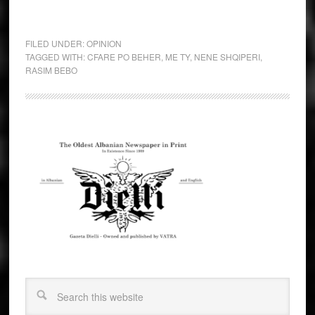
FILED UNDER:
OPINION
TAGGED WITH:
CFARE PO BEHER
,
ME TY
,
NENE SHQIPERI
,
RASIM BEBO