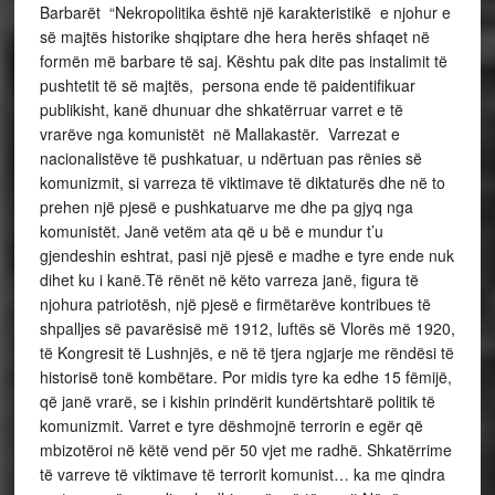
Barbarët “Nekropolitika është një karakteristikë e njohur e
së majtës historike shqiptare dhe hera herës shfaqet në
formën më barbare të saj. Kështu pak dite pas instalimit të
pushtetit të së majtës, persona ende të paidentifikuar
publikisht, kanë dhunuar dhe shkatërruar varret e të
vrarëve nga komunistët në Mallakastër. Varrezat e
nacionalistëve të pushkatuar, u ndërtuan pas rënies së
komunizmit, si varreza të viktimave të diktaturës dhe në to
prehen një pjesë e pushkatuarve me dhe pa gjyq nga
komunistët. Janë vetëm ata që u bë e mundur t’u
gjendeshin eshtrat, pasi një pjesë e madhe e tyre ende nuk
dihet ku i kanë.Të rënët në këto varreza janë, figura të
njohura patriotësh, një pjesë e firmëtarëve kontribues të
shpalljes së pavarësisë më 1912, luftës së Vlorës më 1920,
të Kongresit të Lushnjës, e në të tjera ngjarje me rëndësi të
historisë tonë kombëtare. Por midis tyre ka edhe 15 fëmijë,
që janë vrarë, se i kishin prindërit kundërtshtarë politik të
komunizmit. Varret e tyre dëshmojnë terrorin e egër që
mbizotëroi në këtë vend për 50 vjet me radhë. Shkatërrime
të varreve të viktimave të terrorit komunist… ka me qindra