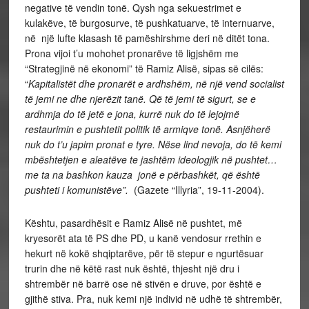
negative të vendin tonë. Qysh nga sekuestrimet e
kulakëve, të burgosurve, të pushkatuarve, të internuarve,
në një lufte klasash të pamëshirshme deri në ditët tona.
Prona vijoi t’u mohohet pronarëve të ligjshëm me
“Strategjinë në ekonomi” të Ramiz Alisë, sipas së cilës:
“
Kapitalistët dhe pronarët e ardhshëm, në një vend socialist
të jemi ne dhe njerëzit tanë. Që të jemi të sigurt, se e
ardhmja do të jetë e jona, kurrë nuk do të lejojmë
restaurimin e pushtetit politik të armiqve tonë. Asnjëherë
nuk do t’u japim pronat e tyre. Nëse lind nevoja, do të kemi
mbështetjen e aleatëve te jashtëm ideologjik në pushtet…
me ta na bashkon kauza jonë e përbashkët, që është
pushteti i komunistëve”.
(Gazete “Illyria”, 19-11-2004).
Kështu, pasardhësit e Ramiz Alisë në pushtet, më
kryesorët ata të PS dhe PD, u kanë vendosur rrethin e
hekurt në kokë shqiptarëve, për të stepur e ngurtësuar
trurin dhe në këtë rast nuk është, thjesht një dru i
shtrembër në barrë ose në stivën e druve, por është e
gjithë stiva. Pra, nuk kemi një individ në udhë të shtrembër,