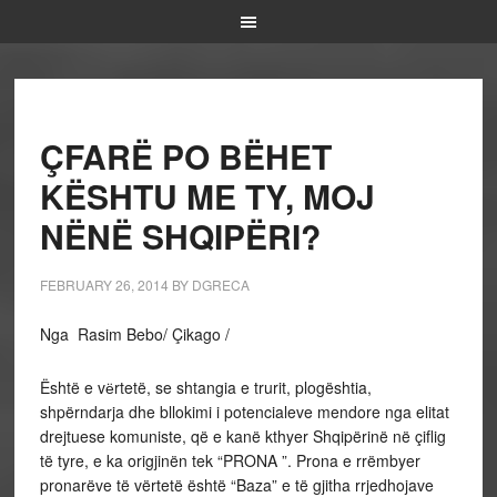
ÇFARË PO BËHET
KËSHTU ME TY, MOJ
NËNË SHQIPËRI?
FEBRUARY 26, 2014
BY
DGRECA
Nga Rasim Bebo/ Çikago /
Është e vёrtetë, se shtangia e trurit, plogështia,
shpërndarja dhe bllokimi i potencialeve mendore nga elitat
drejtuese komuniste, që e kanë kthyer Shqipërinë në çiflig
të tyre, e ka origjinën tek “PRONA ”. Prona e rrëmbyer
pronarëve të vërtetë është “Baza” e të gjitha rrjedhojave