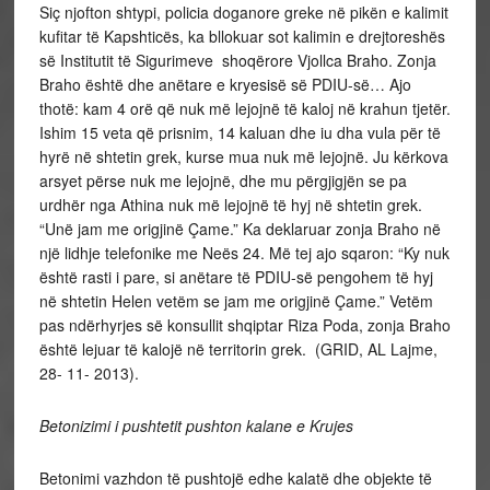
Siç njofton shtypi, policia doganore greke në pikën e kalimit
kufitar të Kapshticës, ka bllokuar sot kalimin e drejtoreshës
së Institutit të Sigurimeve shoqërore Vjollca Braho. Zonja
Braho është dhe anëtare e kryesisë së PDIU-së… Ajo
thotë: kam 4 orë që nuk më lejojnë të kaloj në krahun tjetër.
Ishim 15 veta që prisnim, 14 kaluan dhe iu dha vula për të
hyrë në shtetin grek, kurse mua nuk më lejojnë. Ju kërkova
arsyet përse nuk me lejojnë, dhe mu përgjigjën se pa
urdhër nga Athina nuk më lejojnë të hyj në shtetin grek.
“Unë jam me origjinë Çame.” Ka deklaruar zonja Braho në
një lidhje telefonike me Neës 24. Më tej ajo sqaron: “Ky nuk
është rasti i pare, si anëtare të PDIU-së pengohem të hyj
në shtetin Helen vetëm se jam me origjinë Çame.” Vetëm
pas ndërhyrjes së konsullit shqiptar Riza Poda, zonja Braho
është lejuar të kalojë në territorin grek. (GRID, AL Lajme,
28- 11- 2013).
Betonizimi i pushtetit pushton kalane e Krujes
Betonimi vazhdon të pushtojë edhe kalatë dhe objekte të