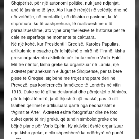
Shqipërisë, për një autonomi politike, nuk janë ndjenjat,
anë të jashtme të tyre. Ato i kanë rrënjët në vetëdije dhe në
nënvetëdije, në mentalitet, në dëshira e pasione, ku të
shprehura, ku të pashprehura, të realizueshme e të
parealizueshme, ato vijnë prej thellësive të historisë për të
dalë në sipërfaqe në momente të caktuara.
Në një kohë, kur Presidenti i Greqisë, Karolos Papulias,
artikulonte mesazhe për fqinjësinë e mirë në Tiranë, kisha
greke organizonte aktivitete për fantazmën e Vorio-Epirit.
Më tre nëntor, kisha greke ka organizuar në Lamia, një
aktivitet për aneksimin e Jugut të Shqipërisë, për ta bërë
pjesë të Greqisë, siç bënë me trojet shqiptare deri në
Prevezë, pas konferencës famëkeqe të Londrës në vitin
1913. Duke se të gjitha deklaratat dhe përpjekjet e Athinës,
për fqinjësi të mirë, janë thjeshtë një maskë, pas të cilit
fshihen qëllimet e artikuluara qartë nga neonazistët e
“Agimit të Artë”. Aktiviteti është fotografuar dhe në foto
duket qartë të rinj grekë, që tundin simbolet greke dhe
bëjnë plane për Vorio Epirin. Ky aktivitet është organizuar
nga kisha greke, e cila shpeshherë ka ndërhyrë në punët