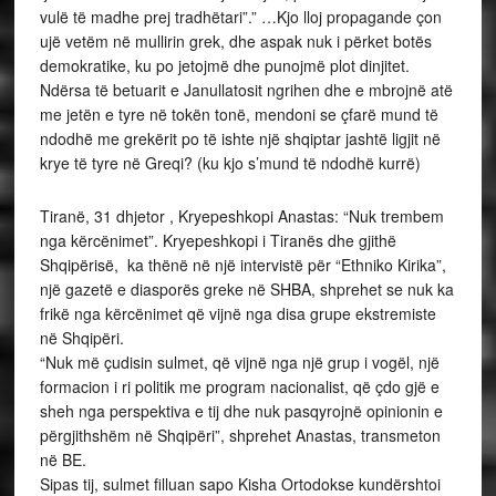
vulë të madhe prej tradhëtari”.” …Kjo lloj propagande çon
ujë vetëm në mullirin grek, dhe aspak nuk i përket botës
demokratike, ku po jetojmë dhe punojmë plot dinjitet.
Ndërsa të betuarit e Janullatosit ngrihen dhe e mbrojnë atë
me jetën e tyre në tokën tonë, mendoni se çfarë mund të
ndodhë me grekërit po të ishte një shqiptar jashtë ligjit në
krye të tyre në Greqi? (ku kjo s’mund të ndodhë kurrë)
Tiranë, 31 dhjetor , Kryepeshkopi Anastas: “Nuk trembem
nga kërcënimet”. Kryepeshkopi i Tiranës dhe gjithë
Shqipërisë, ka thënë në një intervistë për “Ethniko Kirika”,
një gazetë e diasporës greke në SHBA, shprehet se nuk ka
frikë nga kërcënimet që vijnë nga disa grupe ekstremiste
në Shqipëri.
“Nuk më çudisin sulmet, që vijnë nga një grup i vogël, një
formacion i ri politik me program nacionalist, që çdo gjë e
sheh nga perspektiva e tij dhe nuk pasqyrojnë opinionin e
përgjithshëm në Shqipëri”, shprehet Anastas, transmeton
në BE.
Sipas tij, sulmet filluan sapo Kisha Ortodokse kundërshtoi