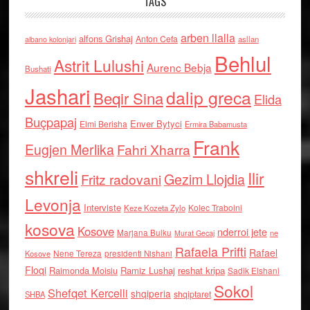
TAGS
arben llalla
alfons Grishaj
Anton Cefa
asllan
albano kolonjari
Behlul
Astrit Lulushi
Aurenc Bebja
Bushati
Jashari
dalip greca
Beqir Sina
Elida
Buçpapaj
Enver Bytyci
Elmi Berisha
Ermira Babamusta
Frank
Eugjen Merlika
Fahri Xharra
shkreli
Ilir
Gezim Llojdia
Fritz radovani
Levonja
Interviste
Kolec Traboini
Keze Kozeta Zylo
kosova
Kosove
nderroi jete
Marjana Bulku
ne
Murat Gecaj
Rafaela Prifti
Rafael
Nene Tereza
Kosove
presidenti Nishani
Floqi
Raimonda Moisiu
Ramiz Lushaj
reshat kripa
Sadik Elshani
Sokol
Shefqet Kercelli
shqiperia
shqiptaret
SHBA