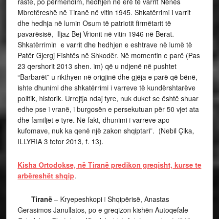
raste, po përmendim, hedhjen në erë të varrit Nënës
Mbretëreshë në Tiranë në vitin 1945. Shkatërrimi i varrit
dhe hedhja në lumin Osum të patriotit firmëtarit të
pavarësisë, Iljaz Bej Vrionit në vitin 1946 në Berat.
Shkatërrimin e varrit dhe hedhjen e eshtrave në lumë të
Patër Gjergj Fishtës në Shkodër. Në momentin e parë (Pas
23 qershorit 2013 shen. im) që u ndjenë në pushtet
“Barbarët” u rikthyen në origjinë dhe gjëja e parë që bënë,
ishte dhunimi dhe shkatërrimi i varreve të kundërshtarëve
politik, historik. Urrejtja ndaj tyre, nuk duket se është shuar
edhe pse i vranë, i burgosën e persekutuan për 50 vjet ata
dhe familjet e tyre. Në fakt, dhunimi i varreve apo
kufomave, nuk ka qenë një zakon shqiptari”. (Nebil Çika,
ILLYRIA 3 tetor 2013, f. 13).
Kisha Ortodokse, në Tiranë predikon greqisht, kurse te
arbëreshët shqip
.
Tiranë
– Kryepeshkopi i Shqipërisë, Anastas
Gerasimos Janullatos, po e greqizon kishën Autoqefale