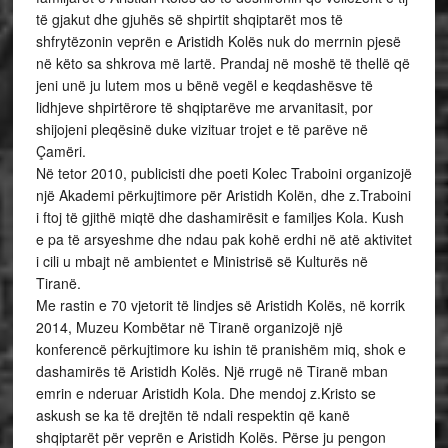
të gjakut dhe gjuhës së shpirtit shqiptarët mos të
shfrytëzonin veprën e Aristidh Kolës nuk do merrnin pjesë
në këto sa shkrova më lartë. Prandaj në moshë të thellë që
jeni unë ju lutem mos u bënë vegël e keqdashësve të
lidhjeve shpirtërore të shqiptarëve me arvanitasit, por
shijojeni pleqësinë duke vizituar trojet e të parëve në
Çamëri.
Në tetor 2010, publicisti dhe poeti Kolec Traboini organizojë
një Akademi përkujtimore për Aristidh Kolën, dhe z.Traboini
i ftoj të gjithë miqtë dhe dashamirësit e familjes Kola. Kush
e pa të arsyeshme dhe ndau pak kohë erdhi në atë aktivitet
i cili u mbajt në ambientet e Ministrisë së Kulturës në
Tiranë.
Me rastin e 70 vjetorit të lindjes së Aristidh Kolës, në korrik
2014, Muzeu Kombëtar në Tiranë organizojë një
konferencë përkujtimore ku ishin të pranishëm miq, shok e
dashamirës të Aristidh Kolës. Një rrugë në Tiranë mban
emrin e nderuar Aristidh Kola. Dhe mendoj z.Kristo se
askush se ka të drejtën të ndali respektin që kanë
shqiptarët për veprën e Aristidh Kolës. Përse ju pengon