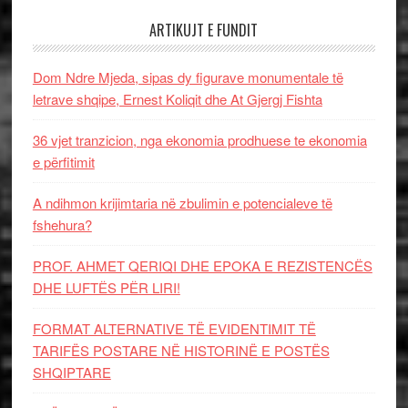
ARTIKUJT E FUNDIT
Dom Ndre Mjeda, sipas dy figurave monumentale të
letrave shqipe, Ernest Koliqit dhe At Gjergj Fishta
36 vjet tranzicion, nga ekonomia prodhuese te ekonomia
e përfitimit
A ndihmon krijimtaria në zbulimin e potencialeve të
fshehura?
PROF. AHMET QERIQI DHE EPOKA E REZISTENCЁS
DHE LUFTЁS PЁR LIRI!
FORMAT ALTERNATIVE TË EVIDENTIMIT TË
TARIFËS POSTARE NË HISTORINË E POSTËS
SHQIPTARE