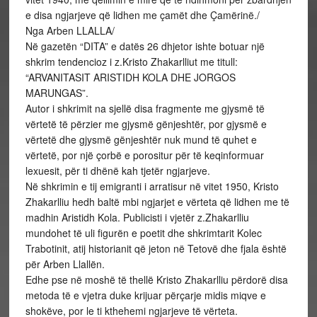
e disa ngjarjeve që lidhen me çamët dhe Çamërinë./
Nga Arben LLALLA/
Në gazetën “DITA” e datës 26 dhjetor ishte botuar një
shkrim tendencioz i z.Kristo Zhakarlliut me titull:
“ARVANITASIT ARISTIDH KOLA DHE JORGOS
MARUNGAS”.
Autor i shkrimit na sjellë disa fragmente me gjysmë të
vërtetë të përzier me gjysmë gënjeshtër, por gjysmë e
vërtetë dhe gjysmë gënjeshtër nuk mund të quhet e
vërtetë, por një çorbë e porositur për të keqinformuar
lexuesit, për ti dhënë kah tjetër ngjarjeve.
Në shkrimin e tij emigranti i arratisur në vitet 1950, Kristo
Zhakarlliu hedh baltë mbi ngjarjet e vërteta që lidhen me të
madhin Aristidh Kola. Publicisti i vjetër z.Zhakarlliu
mundohet të uli figurën e poetit dhe shkrimtarit Kolec
Trabotinit, atij historianit që jeton në Tetovë dhe fjala është
për Arben Llallën.
Edhe pse në moshë të thellë Kristo Zhakarlliu përdorë disa
metoda të e vjetra duke krijuar përçarje midis miqve e
shokëve, por le ti kthehemi ngjarjeve të vërteta.