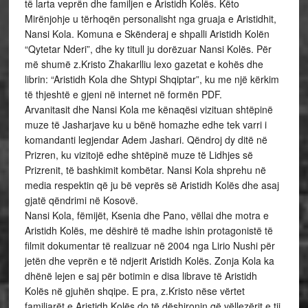
të larta veprën dhe familjen e Aristidh Kolës. Këto
Mirënjohje u tërhoqën personalisht nga gruaja e Aristidhit,
Nansi Kola. Komuna e Skënderaj e shpalli Aristidh Kolën
“Qytetar Nderi”, dhe ky titull ju dorëzuar Nansi Kolës. Për
më shumë z.Kristo Zhakarlliu lexo gazetat e kohës dhe
librin: “Aristidh Kola dhe Shtypi Shqiptar”, ku me një kërkim
të thjeshtë e gjeni në internet në formën PDF.
Arvanitasit dhe Nansi Kola me kënaqësi vizituan shtëpinë
muze të Jasharjave ku u bënë homazhe edhe tek varri i
komandanti legjendar Adem Jashari. Qëndroj dy ditë në
Prizren, ku vizitojë edhe shtëpinë muze të Lidhjes së
Prizrenit, të bashkimit kombëtar. Nansi Kola shprehu në
media respektin që ju bë veprës së Aristidh Kolës dhe asaj
gjatë qëndrimi në Kosovë.
Nansi Kola, fëmijët, Ksenia dhe Pano, vëllai dhe motra e
Aristidh Kolës, me dëshirë të madhe ishin protagonistë të
filmit dokumentar të realizuar në 2004 nga Lirio Nushi për
jetën dhe veprën e të ndjerit Aristidh Kolës. Zonja Kola ka
dhënë lejen e saj për botimin e disa librave të Aristidh
Kolës në gjuhën shqipe. E pra, z.Kristo nëse vërtet
familjarët e Aristidh Kolës do të dëshironin që vëllezërit e tij