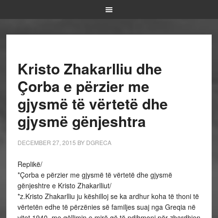
Kristo Zhakarlliu dhe
Çorba e përzier me
gjysmë të vërtetë dhe
gjysmë gënjeshtra
DECEMBER 27, 2015
BY
DGRECA
Replikë/
*Çorba e përzier me gjysmë të vërtetë dhe gjysmë
gënjeshtre e Kristo Zhakarlliut/
*z.Kristo Zhakarlliu ju këshilloj se ka ardhur koha të thoni të
vërtetën edhe të përzënies së familjes suaj nga Greqia në
vitet 1940, me qëllimin e mirë që të ndihmoni për zbardhjen