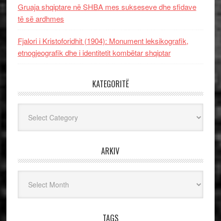
Gruaja shqiptare në SHBA mes sukseseve dhe sfidave
të së ardhmes
Fjalori i Kristoforidhit (1904): Monument leksikografik,
etnogjeografik dhe i identitetit kombëtar shqiptar
KATEGORITË
Kategoritë
ARKIV
Arkiv
TAGS