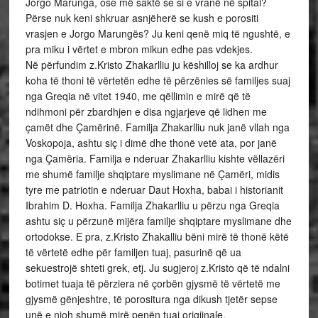
Jorgo Marunga, ose më saktë se si e vranë në spital?
Përse nuk keni shkruar asnjëherë se kush e porositi
vrasjen e Jorgo Marungës? Ju keni qenë miq të ngushtë, e
pra miku i vërtet e mbron mikun edhe pas vdekjes.
Në përfundim z.Kristo Zhakarlliu ju këshilloj se ka ardhur
koha të thoni të vërtetën edhe të përzënies së familjes suaj
nga Greqia në vitet 1940, me qëllimin e mirë që të
ndihmoni për zbardhjen e disa ngjarjeve që lidhen me
çamët dhe Çamërinë. Familja Zhakarlliu nuk janë vllah nga
Voskopoja, ashtu siç i dimë dhe thonë vetë ata, por janë
nga Çamëria. Familja e nderuar Zhakarlliu kishte vëllazëri
me shumë familje shqiptare myslimane në Çamëri, midis
tyre me patriotin e nderuar Daut Hoxha, babai i historianit
Ibrahim D. Hoxha. Familja Zhakarlliu u përzu nga Greqia
ashtu siç u përzunë mijëra familje shqiptare myslimane dhe
ortodokse. E pra, z.Kristo Zhakalliu bëni mirë të thonë këtë
të vërtetë edhe për familjen tuaj, pasurinë që ua
sekuestrojë shteti grek, etj. Ju sugjeroj z.Kristo që të ndalni
botimet tuaja të përziera në çorbën gjysmë të vërtetë me
gjysmë gënjeshtre, të porositura nga dikush tjetër sepse
unë e njoh shumë mirë penën tuaj origjinale.