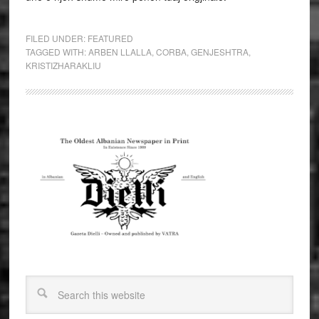
FILED UNDER:
FEATURED
TAGGED WITH:
ARBEN LLALLA
,
CORBA
,
GENJESHTRA
,
KRISTIZHARAKLIU