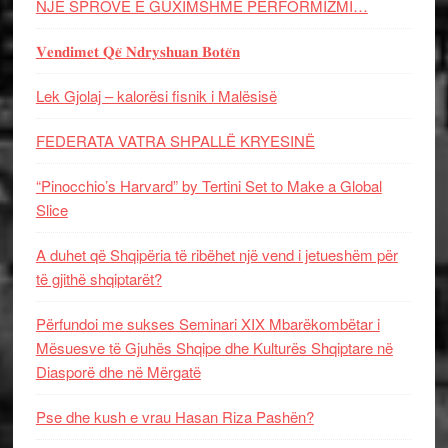
NJË SPROVË E GUXIMSHME PERFORMIZMI…
𝐕𝐞𝐧𝐝𝐢𝐦𝐞𝐭 𝐐𝐞̈ 𝐍𝐝𝐫𝐲𝐬𝐡𝐮𝐚𝐧 𝐁𝐨𝐭𝐞̈𝐧
Lek Gjolaj – kalorësi fisnik i Malësisë
FEDERATA VATRA SHPALLË KRYESINË
“Pinocchio’s Harvard” by Tertini Set to Make a Global
Slice
A duhet që Shqipëria të ribëhet një vend i jetueshëm për
të gjithë shqiptarët?
Përfundoi me sukses Seminari XIX Mbarëkombëtar i
Mësuesve të Gjuhës Shqipe dhe Kulturës Shqiptare në
Diasporë dhe në Mërgatë
Pse dhe kush e vrau Hasan Riza Pashën?