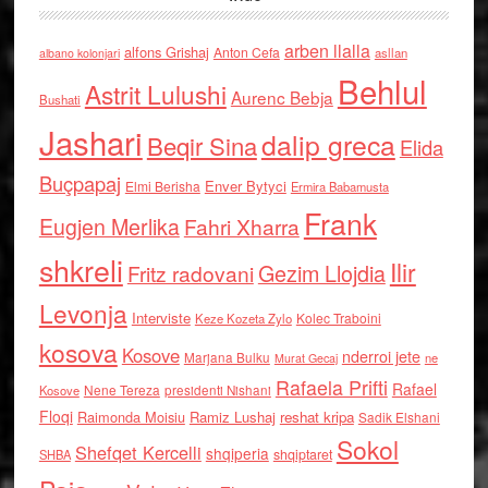
arben llalla
alfons Grishaj
Anton Cefa
asllan
albano kolonjari
Behlul
Astrit Lulushi
Aurenc Bebja
Bushati
Jashari
dalip greca
Beqir Sina
Elida
Buçpapaj
Enver Bytyci
Elmi Berisha
Ermira Babamusta
Frank
Eugjen Merlika
Fahri Xharra
shkreli
Ilir
Gezim Llojdia
Fritz radovani
Levonja
Interviste
Kolec Traboini
Keze Kozeta Zylo
kosova
Kosove
nderroi jete
Marjana Bulku
ne
Murat Gecaj
Rafaela Prifti
Rafael
Nene Tereza
Kosove
presidenti Nishani
Floqi
Raimonda Moisiu
Ramiz Lushaj
reshat kripa
Sadik Elshani
Sokol
Shefqet Kercelli
shqiperia
shqiptaret
SHBA