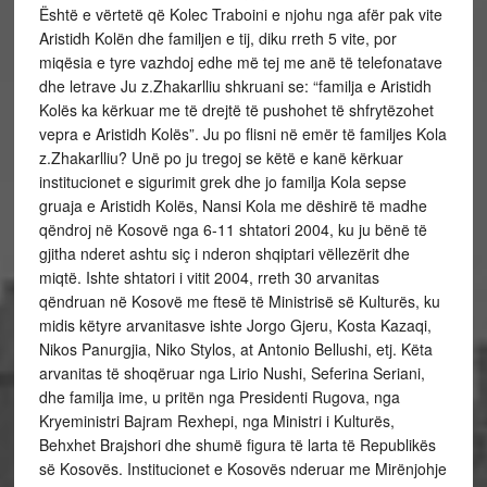
Është e vërtetë që Kolec Traboini e njohu nga afër pak vite
Aristidh Kolën dhe familjen e tij, diku rreth 5 vite, por
miqësia e tyre vazhdoj edhe më tej me anë të telefonatave
dhe letrave Ju z.Zhakarlliu shkruani se: “familja e Aristidh
Kolës ka kërkuar me të drejtë të pushohet të shfrytëzohet
vepra e Aristidh Kolës”. Ju po flisni në emër të familjes Kola
z.Zhakarlliu? Unë po ju tregoj se këtë e kanë kërkuar
institucionet e sigurimit grek dhe jo familja Kola sepse
gruaja e Aristidh Kolës, Nansi Kola me dëshirë të madhe
qëndroj në Kosovë nga 6-11 shtatori 2004, ku ju bënë të
gjitha nderet ashtu siç i nderon shqiptari vëllezërit dhe
miqtë. Ishte shtatori i vitit 2004, rreth 30 arvanitas
qëndruan në Kosovë me ftesë të Ministrisë së Kulturës, ku
midis këtyre arvanitasve ishte Jorgo Gjeru, Kosta Kazaqi,
Nikos Panurgjia, Niko Stylos, at Antonio Bellushi, etj. Këta
arvanitas të shoqëruar nga Lirio Nushi, Seferina Seriani,
dhe familja ime, u pritën nga Presidenti Rugova, nga
Kryeministri Bajram Rexhepi, nga Ministri i Kulturës,
Behxhet Brajshori dhe shumë figura të larta të Republikës
së Kosovës. Institucionet e Kosovës nderuar me Mirënjohje