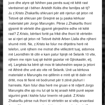
juve dhe atyre që fshihen pas penës suaj në këtë rast
vlerësimet që i bëhen Aristidh Kolës dhe familjes së tij?
Ju z.Kristo Zhakarlliu shkruani për atë njeriun që jeton në
Tetovë që shkruan për Greqinë se ju paska kërkuar
materialet për Jorgo Marungën. Përse z.Zhakarlliu thoni
gjysmë të vërtetë dhe gjysmë gënjeshtre edhe në këtë
rast? Z.Kristo, bërtisni fortë pa frikë dhe thoni të vërtetën
se ai njeri që jeton në Tetovë është Arben Llalla dhe njiheni
shumë mirë. Ne, z.Kristo ke folur me dhjetëra herë në
telefon, unë njihem me motrat dhe vëllezërit tuaj, sidomos
më Leonidhën të cilin e kam patur fqinjë në Selanik 10 vite,
njihem me nipin tuaj që është gazetar në Gjirokastër, etj,
etj. Largësia ka bërë që mos të takoheshim sepse ju jetoni
në Athinë dhe unë ato vite në Selanik. Unë ua kërkova
materialet e Marungës me qëllimin e mirë që të dalin në
dritë, mos të flenë në bodrumet për ti zënë pluhuri i
harresës. Kam folur disa herë me gruan e të ndjerit Jorgo
Marungës dhe ajo mu lut që ta lej anash këtë punë sepse
sigurimi grek i kishte futur tmerrin në palcë. Z.Kristo
Zhakarlliu përse nuk thoni të vërtetën se si vdiq arvanitasi