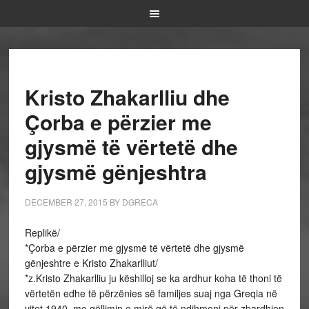
Kristo Zhakarlliu dhe
Çorba e përzier me
gjysmë të vërtetë dhe
gjysmë gënjeshtra
DECEMBER 27, 2015
BY
DGRECA
Replikë/
*Çorba e përzier me gjysmë të vërtetë dhe gjysmë
gënjeshtre e Kristo Zhakarlliut/
*z.Kristo Zhakarlliu ju këshilloj se ka ardhur koha të thoni të
vërtetën edhe të përzënies së familjes suaj nga Greqia në
vitet 1940, me qëllimin e mirë që të ndihmoni për zbardhjen