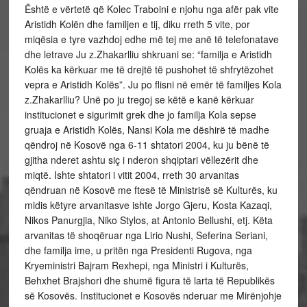
Është e vërtetë që Kolec Traboini e njohu nga afër pak vite
Aristidh Kolën dhe familjen e tij, diku rreth 5 vite, por
miqësia e tyre vazhdoj edhe më tej me anë të telefonatave
dhe letrave Ju z.Zhakarlliu shkruani se: “familja e Aristidh
Kolës ka kërkuar me të drejtë të pushohet të shfrytëzohet
vepra e Aristidh Kolës”. Ju po flisni në emër të familjes Kola
z.Zhakarlliu? Unë po ju tregoj se këtë e kanë kërkuar
institucionet e sigurimit grek dhe jo familja Kola sepse
gruaja e Aristidh Kolës, Nansi Kola me dëshirë të madhe
qëndroj në Kosovë nga 6-11 shtatori 2004, ku ju bënë të
gjitha nderet ashtu siç i nderon shqiptari vëllezërit dhe
miqtë. Ishte shtatori i vitit 2004, rreth 30 arvanitas
qëndruan në Kosovë me ftesë të Ministrisë së Kulturës, ku
midis këtyre arvanitasve ishte Jorgo Gjeru, Kosta Kazaqi,
Nikos Panurgjia, Niko Stylos, at Antonio Bellushi, etj. Këta
arvanitas të shoqëruar nga Lirio Nushi, Seferina Seriani,
dhe familja ime, u pritën nga Presidenti Rugova, nga
Kryeministri Bajram Rexhepi, nga Ministri i Kulturës,
Behxhet Brajshori dhe shumë figura të larta të Republikës
së Kosovës. Institucionet e Kosovës nderuar me Mirënjohje