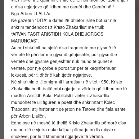
e disa ngjarjeve që lidhen me çamët dhe Çamërinë./
Nga Arben LLALLA/
Në gazetën “DITA” e datës 26 dhjetor ishte botuar një
shkrim tendencioz i z.Kristo Zhakarlliut me titull:
“ARVANITASIT ARISTIDH KOLA DHE JORGOS
MARUNGAS”.
Autor i shkrimit na sjellë disa fragmente me gjysmë të
vërtetë të përzier me gjysmë gënjeshtër, por gjysmë e
vërtetë dhe gjysmë gënjeshtër nuk mund të quhet e
vërtetë, por një çorbë e porositur për të keqinformuar
lexuesit, për ti dhënë kah tjetër ngjarjeve.
Në shkrimin e tij emigranti i arratisur në vitet 1950, Kristo
Zhakarlliu hedh baltë mbi ngjarjet e vërteta që lidhen me të
madhin Aristidh Kola. Publicisti i vjetër z.Zhakarlliu
mundohet të uli figurën e poetit dhe shkrimtarit Kolec
Trabotinit, atij historianit që jeton në Tetovë dhe fjala është
për Arben Llallën.
Edhe pse në moshë të thellë Kristo Zhakarlliu përdorë disa
metoda të e vjetra duke krijuar përçarje midis miqve e
shokëve, por le ti kthehemi ngjarjeve të vërteta.