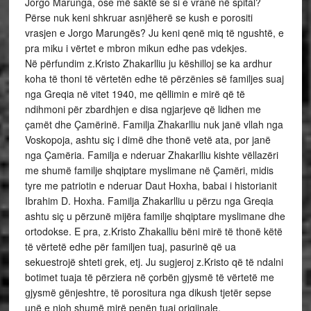
Jorgo Marunga, ose më saktë se si e vranë në spital?
Përse nuk keni shkruar asnjëherë se kush e porositi
vrasjen e Jorgo Marungës? Ju keni qenë miq të ngushtë, e
pra miku i vërtet e mbron mikun edhe pas vdekjes.
Në përfundim z.Kristo Zhakarlliu ju këshilloj se ka ardhur
koha të thoni të vërtetën edhe të përzënies së familjes suaj
nga Greqia në vitet 1940, me qëllimin e mirë që të
ndihmoni për zbardhjen e disa ngjarjeve që lidhen me
çamët dhe Çamërinë. Familja Zhakarlliu nuk janë vllah nga
Voskopoja, ashtu siç i dimë dhe thonë vetë ata, por janë
nga Çamëria. Familja e nderuar Zhakarlliu kishte vëllazëri
me shumë familje shqiptare myslimane në Çamëri, midis
tyre me patriotin e nderuar Daut Hoxha, babai i historianit
Ibrahim D. Hoxha. Familja Zhakarlliu u përzu nga Greqia
ashtu siç u përzunë mijëra familje shqiptare myslimane dhe
ortodokse. E pra, z.Kristo Zhakalliu bëni mirë të thonë këtë
të vërtetë edhe për familjen tuaj, pasurinë që ua
sekuestrojë shteti grek, etj. Ju sugjeroj z.Kristo që të ndalni
botimet tuaja të përziera në çorbën gjysmë të vërtetë me
gjysmë gënjeshtre, të porositura nga dikush tjetër sepse
unë e njoh shumë mirë penën tuaj origjinale.