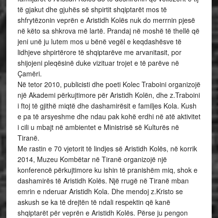
të gjakut dhe gjuhës së shpirtit shqiptarët mos të
shfrytëzonin veprën e Aristidh Kolës nuk do merrnin pjesë
në këto sa shkrova më lartë. Prandaj në moshë të thellë që
jeni unë ju lutem mos u bënë vegël e keqdashësve të
lidhjeve shpirtërore të shqiptarëve me arvanitasit, por
shijojeni pleqësinë duke vizituar trojet e të parëve në
Çamëri.
Në tetor 2010, publicisti dhe poeti Kolec Traboini organizojë
një Akademi përkujtimore për Aristidh Kolën, dhe z.Traboini
i ftoj të gjithë miqtë dhe dashamirësit e familjes Kola. Kush
e pa të arsyeshme dhe ndau pak kohë erdhi në atë aktivitet
i cili u mbajt në ambientet e Ministrisë së Kulturës në
Tiranë.
Me rastin e 70 vjetorit të lindjes së Aristidh Kolës, në korrik
2014, Muzeu Kombëtar në Tiranë organizojë një
konferencë përkujtimore ku ishin të pranishëm miq, shok e
dashamirës të Aristidh Kolës. Një rrugë në Tiranë mban
emrin e nderuar Aristidh Kola. Dhe mendoj z.Kristo se
askush se ka të drejtën të ndali respektin që kanë
shqiptarët për veprën e Aristidh Kolës. Përse ju pengon