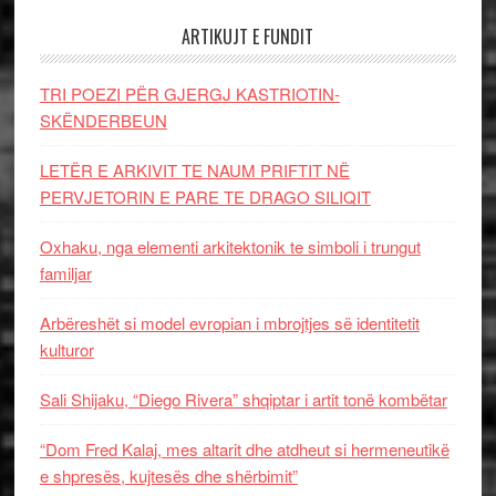
ARTIKUJT E FUNDIT
TRI POEZI PËR GJERGJ KASTRIOTIN-
SKËNDERBEUN
LETËR E ARKIVIT TE NAUM PRIFTIT NË
PERVJETORIN E PARE TE DRAGO SILIQIT
Oxhaku, nga elementi arkitektonik te simboli i trungut
familjar
Arbëreshët si model evropian i mbrojtjes së identitetit
kulturor
Sali Shijaku, “Diego Rivera” shqiptar i artit tonë kombëtar
“Dom Fred Kalaj, mes altarit dhe atdheut si hermeneutikë
e shpresës, kujtesës dhe shërbimit”