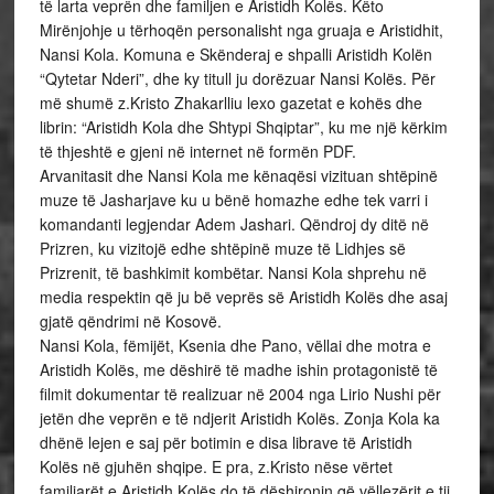
të larta veprën dhe familjen e Aristidh Kolës. Këto
Mirënjohje u tërhoqën personalisht nga gruaja e Aristidhit,
Nansi Kola. Komuna e Skënderaj e shpalli Aristidh Kolën
“Qytetar Nderi”, dhe ky titull ju dorëzuar Nansi Kolës. Për
më shumë z.Kristo Zhakarlliu lexo gazetat e kohës dhe
librin: “Aristidh Kola dhe Shtypi Shqiptar”, ku me një kërkim
të thjeshtë e gjeni në internet në formën PDF.
Arvanitasit dhe Nansi Kola me kënaqësi vizituan shtëpinë
muze të Jasharjave ku u bënë homazhe edhe tek varri i
komandanti legjendar Adem Jashari. Qëndroj dy ditë në
Prizren, ku vizitojë edhe shtëpinë muze të Lidhjes së
Prizrenit, të bashkimit kombëtar. Nansi Kola shprehu në
media respektin që ju bë veprës së Aristidh Kolës dhe asaj
gjatë qëndrimi në Kosovë.
Nansi Kola, fëmijët, Ksenia dhe Pano, vëllai dhe motra e
Aristidh Kolës, me dëshirë të madhe ishin protagonistë të
filmit dokumentar të realizuar në 2004 nga Lirio Nushi për
jetën dhe veprën e të ndjerit Aristidh Kolës. Zonja Kola ka
dhënë lejen e saj për botimin e disa librave të Aristidh
Kolës në gjuhën shqipe. E pra, z.Kristo nëse vërtet
familjarët e Aristidh Kolës do të dëshironin që vëllezërit e tij