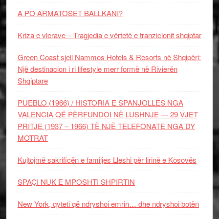
A PO ARMATOSET BALLKANI?
Kriza e vlerave – Tragjedia e vërtetë e tranzicionit shqiptar
Green Coast sjell Nammos Hotels & Resorts në Shqipëri:
Një destinacion i ri lifestyle merr formë në Rivierën
Shqiptare
PUEBLO (1966) / HISTORIA E SPANJOLLES NGA
VALENCIA QË PËRFUNDOI NË LUSHNJE — 29 VJET
PRITJE (1937 – 1966) TË NJË TELEFONATE NGA DY
MOTRAT
Kujtojmë sakrificën e familjes Lleshi për lirinë e Kosovës
SPAÇI NUK E MPOSHTI SHPIRTIN
New York, qyteti që ndryshoi emrin… dhe ndryshoi botën