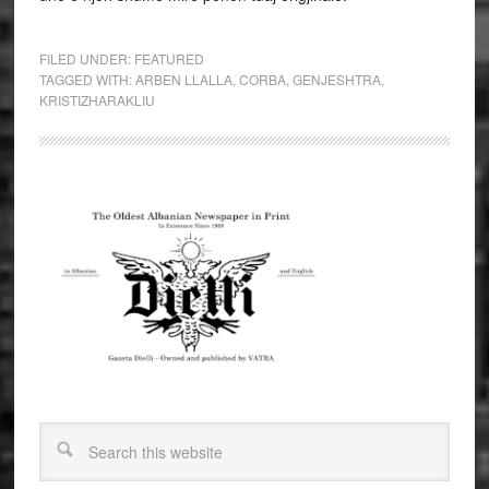
FILED UNDER:
FEATURED
TAGGED WITH:
ARBEN LLALLA
,
CORBA
,
GENJESHTRA
,
KRISTIZHARAKLIU