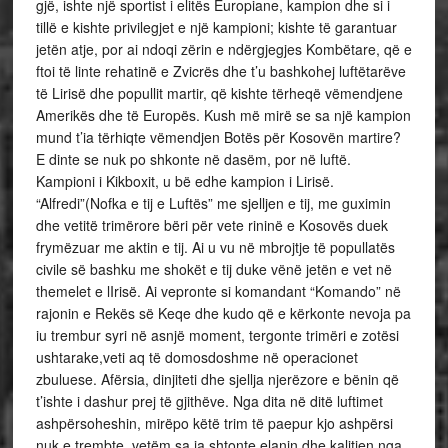
gjë, ishte një sportist i elitës Europiane, kampion dhe si i
tillë e kishte privilegjet e një kampioni; kishte të garantuar
jetën atje, por ai ndoqi zërin e ndërgjegjes Kombëtare, që e
ftoi të linte rehatinë e Zvicrës dhe t’u bashkohej luftëtarëve
të Lirisë dhe popullit martir, që kishte tërheqë vëmendjene
Amerikës dhe të Europës. Kush më mirë se sa një kampion
mund t’ia tërhiqte vëmendjen Botës për Kosovën martire?
E dinte se nuk po shkonte në dasëm, por në luftë.
Kampioni i Kikboxit, u bë edhe kampion i Lirisë.
“Alfredi”(Nofka e tij e Luftës” me sjelljen e tij, me guximin
dhe vetitë trimërore bëri për vete rininë e Kosovës duek
frymëzuar me aktin e tij. Ai u vu në mbrojtje të popullatës
civile së bashku me shokët e tij duke vënë jetën e vet në
themelet e lIrisë. Ai vepronte si komandant “Komando” në
rajonin e Rekës së Keqe dhe kudo që e kërkonte nevoja pa
iu trembur syri në asnjë moment, tergonte trimëri e zotësi
ushtarake,veti aq të domosdoshme në operacionet
zbuluese. Afërsia, dinjiteti dhe sjellja njerëzore e bënin që
t’ishte i dashur prej të gjithëve. Nga dita në ditë luftimet
ashpërsoheshin, mirëpo këtë trim të paepur kjo ashpërsi
nuk e trembte, vetëm sa ia shtonte elanin dhe kalitjen nga