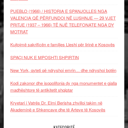
PUEBLO (1966) / HISTORIA E SPANJOLLES NGA
VALENCIA QË PËRFUNDOI NË LUSHNJE — 29 VJET
PRITJE (1937 – 1966) TË NJË TELEFONATE NGA DY
MOTRAT
Kujtojmë sakrificën e familjes Lleshi për lirinë e Kosovës
SPAÇI NUK E MPOSHTI SHPIRTIN
New York, qyteti që ndryshoi emrin… dhe ndryshoi botën
Kodi zakonor dhe isopolifonia dy nga monumentet e gjalla
madhështore të antikitetit shqiptar
Kryetari i Vatrës Dr. Elmi Berisha zhvilloi takim në
Akademinë e Shkencave dhe të Arteve të Kosovës
KATEGORITË