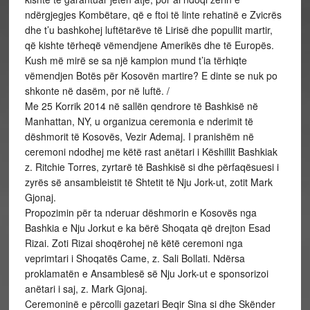
ndërgjegjes Kombëtare, që e ftoi të linte rehatinë e Zvicrës
dhe t’u bashkohej luftëtarëve të Lirisë dhe popullit martir,
që kishte tërheqë vëmendjene Amerikës dhe të Europës.
Kush më mirë se sa një kampion mund t’ia tërhiqte
vëmendjen Botës për Kosovën martire? E dinte se nuk po
shkonte në dasëm, por në luftë. /
Me 25 Korrik 2014 në sallën qendrore të Bashkisë në
Manhattan, NY, u organizua ceremonia e nderimit të
dëshmorit të Kosovës, Vezir Ademaj. I pranishëm në
ceremoni ndodhej me këtë rast anëtari i Këshillit Bashkiak
z. Ritchie Torres, zyrtarë të Bashkisë si dhe përfaqësuesi i
zyrës së ansambleistit të Shtetit të Nju Jork-ut, zotit Mark
Gjonaj.
Propozimin për ta nderuar dëshmorin e Kosovës nga
Bashkia e Nju Jorkut e ka bërë Shoqata që drejton Esad
Rizai. Zoti Rizai shoqërohej në këtë ceremoni nga
veprimtari i Shoqatës Came, z. Sali Bollati. Ndërsa
proklamatën e Ansamblesë së Nju Jork-ut e sponsorizoi
anëtari i saj, z. Mark Gjonaj.
Ceremoninë e përcolli gazetari Beqir Sina si dhe Skënder