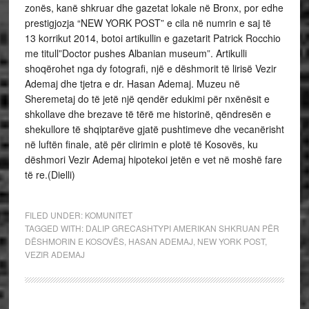
zonës, kanë shkruar dhe gazetat lokale në Bronx, por edhe
prestigjozja “NEW YORK POST” e cila në numrin e saj të
13 korrikut 2014, botoi artikullin e gazetarit Patrick Rocchio
me titull”Doctor pushes Albanian museum”. Artikulli
shoqërohet nga dy fotografi, një e dëshmorit të lirisë Vezir
Ademaj dhe tjetra e dr. Hasan Ademaj. Muzeu në
Sheremetaj do të jetë një qendër edukimi për nxënësit e
shkollave dhe brezave të tërë me historinë, qëndresën e
shekullore të shqiptarëve gjatë pushtimeve dhe vecanërisht
në luftën finale, atë për clirimin e plotë të Kosovës, ku
dëshmori Vezir Ademaj hipotekoi jetën e vet në moshë fare
të re.(Dielli)
FILED UNDER:
KOMUNITET
TAGGED WITH:
DALIP GRECASHTYPI AMERIKAN SHKRUAN PËR
DËSHMORIN E KOSOVËS
,
HASAN ADEMAJ
,
NEW YORK POST
,
VEZIR ADEMAJ