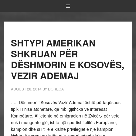
SHTYPI AMERIKAN
SHKRUAN PËR
DËSHMORIN E KOSOVËS,
VEZIR ADEMAJ
AUGUST 28, 2014
BY
DGRECA
….. Dëshmori i Kosovës Vezir Ademaj është përfaqësues
tipik i rinisë atdhetare, që mbi gjithcka vë interesat
Kombëtare. Ai jetonte në emigracion në Zvicër,- për vete
nuk i mungonte gjë, ishte një sportist i elitës Europiane,
kampion dhe si i tillë e kishte privilegjet e një kampioni;
kishte të garantuar jetën atje, por ai ndoqi zërin e