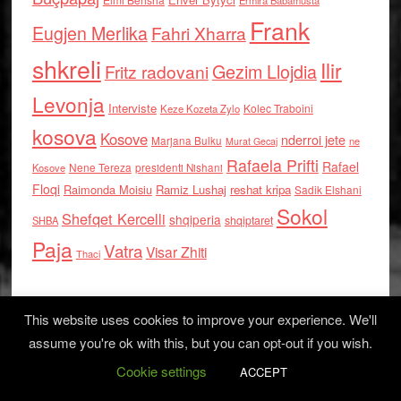
Ermira Babamusta
Frank
Eugjen Merlika
Fahri Xharra
shkreli
Ilir
Gezim Llojdia
Fritz radovani
Levonja
Interviste
Kolec Traboini
Keze Kozeta Zylo
kosova
Kosove
nderroi jete
Marjana Bulku
ne
Murat Gecaj
Rafaela Prifti
Rafael
Nene Tereza
Kosove
presidenti Nishani
Floqi
Raimonda Moisiu
Ramiz Lushaj
reshat kripa
Sadik Elshani
Sokol
Shefqet Kercelli
shqiperia
shqiptaret
SHBA
Paja
Vatra
Visar Zhiti
Thaci
This website uses cookies to improve your experience. We'll
assume you're ok with this, but you can opt-out if you wish.
Cookie settings
Log in
ACCEPT