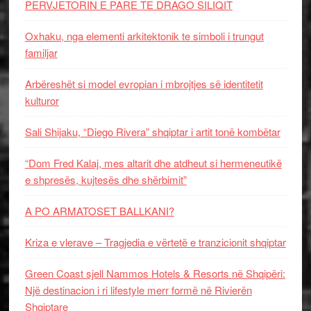
PERVJETORIN E PARE TE DRAGO SILIQIT
Oxhaku, nga elementi arkitektonik te simboli i trungut
familjar
Arbëreshët si model evropian i mbrojtjes së identitetit
kulturor
Sali Shijaku, “Diego Rivera” shqiptar i artit tonë kombëtar
“Dom Fred Kalaj, mes altarit dhe atdheut si hermeneutikë
e shpresës, kujtesës dhe shërbimit”
A PO ARMATOSET BALLKANI?
Kriza e vlerave – Tragjedia e vërtetë e tranzicionit shqiptar
Green Coast sjell Nammos Hotels & Resorts në Shqipëri:
Një destinacion i ri lifestyle merr formë në Rivierën
Shqiptare