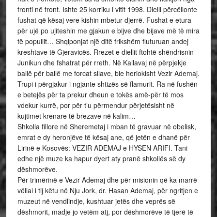
fronti në front. Ishte 25 korriku i vitit 1998. Dielli përcëllonte
fushat që kësaj vere kishin mbetur djerrë. Fushat e etura
për ujë po ujiteshin me gjakun e bijve dhe bijave më të mira
të popullit… Shqiponjat një ditë frikshëm fluturuan andej
kreshtave të Gjeravicës. Rrezet e diellit ftohtë shëndrisnin
Junikun dhe fshatrat për rreth. Në Kallavaj në përpjekje
ballë për ballë me forcat sllave, bie heriokisht Vezir Ademaj.
Trupi i përgjakur i ngjante shtizës së flamurit. Ra në fushën
e betejës për ta prekur dheun e tokës amë-për të mos
vdekur kurrë, por për t’u përmendur përjetësisht në
kujtimet krenare të brezave në kalim…
Shkolla fillore në Sheremetaj i mban të gravuar në obelisk,
emrat e dy heronjëve të kësaj ane, që jetën e dhanë për
Lirinë e Kosovës: VEZIR ADEMAJ e HYSEN ARIFI. Tani
edhe një muze ka hapur dyert aty pranë shkollës së dy
dëshmorëve.
Për trimërinë e Vezir Ademaj dhe për misionin që ka marrë
vëllai i tij këtu në Nju Jork, dr. Hasan Ademaj, për ngritjen e
muzeut në vendlindje, kushtuar jetës dhe veprës së
dëshmorit, madje jo vetëm atj, por dëshmorëve të tjerë të