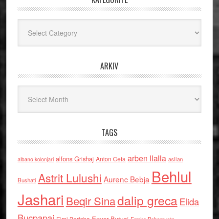
Kategoritë
ARKIV
Arkiv
TAGS
arben llalla
alfons Grishaj
Anton Cefa
asllan
albano kolonjari
Behlul
Astrit Lulushi
Aurenc Bebja
Bushati
Jashari
dalip greca
Beqir Sina
Elida
Buçpapaj
Enver Bytyci
Elmi Berisha