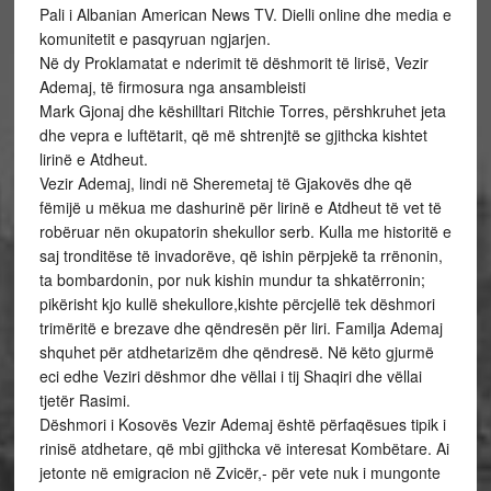
Pali i Albanian American News TV. Dielli online dhe media e
komunitetit e pasqyruan ngjarjen.
Në dy Proklamatat e nderimit të dëshmorit të lirisë, Vezir
Ademaj, të firmosura nga ansambleisti
Mark Gjonaj dhe këshilltari Ritchie Torres, përshkruhet jeta
dhe vepra e luftëtarit, që më shtrenjtë se gjithcka kishtet
lirinë e Atdheut.
Vezir Ademaj, lindi në Sheremetaj të Gjakovës dhe që
fëmijë u mëkua me dashurinë për lirinë e Atdheut të vet të
robëruar nën okupatorin shekullor serb. Kulla me historitë e
saj tronditëse të invadorëve, që ishin përpjekë ta rrënonin,
ta bombardonin, por nuk kishin mundur ta shkatërronin;
pikërisht kjo kullë shekullore,kishte përcjellë tek dëshmori
trimëritë e brezave dhe qëndresën për liri. Familja Ademaj
shquhet për atdhetarizëm dhe qëndresë. Në këto gjurmë
eci edhe Veziri dëshmor dhe vëllai i tij Shaqiri dhe vëllai
tjetër Rasimi.
Dëshmori i Kosovës Vezir Ademaj është përfaqësues tipik i
rinisë atdhetare, që mbi gjithcka vë interesat Kombëtare. Ai
jetonte në emigracion në Zvicër,- për vete nuk i mungonte