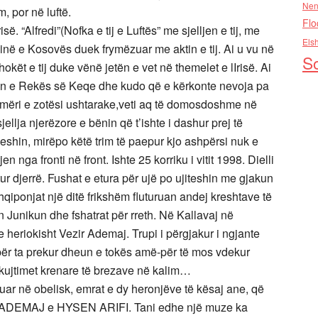
Nen
, por në luftë.
Flo
ë. “Alfredi”(Nofka e tij e Luftës” me sjelljen e tij, me
Els
ininë e Kosovës duek frymëzuar me aktin e tij. Ai u vu në
So
okët e tij duke vënë jetën e vet në themelet e lIrisë. Ai
in e Rekës së Keqe dhe kudo që e kërkonte nevoja pa
rimëri e zotësi ushtarake,veti aq të domosdoshme në
jellja njerëzore e bënin që t’ishte i dashur prej të
heshin, mirëpo këtë trim të paepur kjo ashpërsi nuk e
n nga fronti në front. Ishte 25 korriku i vitit 1998. Dielli
ur djerrë. Fushat e etura për ujë po ujiteshin me gjakun
hqiponjat një ditë frikshëm fluturuan andej kreshtave të
in Junikun dhe fshatrat për rreth. Në Kallavaj në
ie heriokisht Vezir Ademaj. Trupi i përgjakur i ngjante
 për ta prekur dheun e tokës amë-për të mos vdekur
ë kujtimet krenare të brezave në kalim…
uar në obelisk, emrat e dy heronjëve të kësaj ane, që
IR ADEMAJ e HYSEN ARIFI. Tani edhe një muze ka