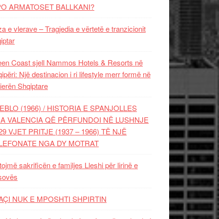
PO ARMATOSET BALLKANI?
za e vlerave – Tragjedia e vërtetë e tranzicionit
iptar
en Coast sjell Nammos Hotels & Resorts në
ipëri: Një destinacion i ri lifestyle merr formë në
ierën Shqiptare
EBLO (1966) / HISTORIA E SPANJOLLES
A VALENCIA QË PËRFUNDOI NË LUSHNJE
29 VJET PRITJE (1937 – 1966) TË NJË
LEFONATE NGA DY MOTRAT
tojmë sakrificën e familjes Lleshi për lirinë e
sovës
AÇI NUK E MPOSHTI SHPIRTIN