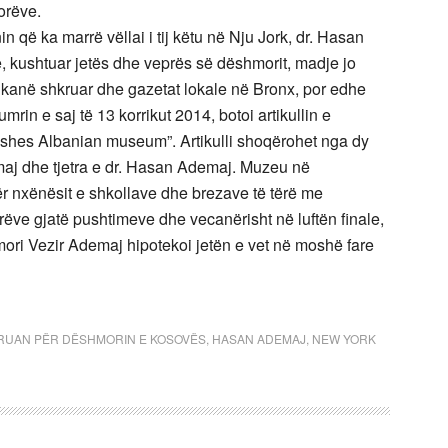
orëve.
 që ka marrë vëllai i tij këtu në Nju Jork, dr. Hasan
, kushtuar jetës dhe veprës së dëshmorit, madje jo
, kanë shkruar dhe gazetat lokale në Bronx, por edhe
n e saj të 13 korrikut 2014, botoi artikullin e
pushes Albanian museum”. Artikulli shoqërohet nga dy
demaj dhe tjetra e dr. Hasan Ademaj. Muzeu në
r nxënësit e shkollave dhe brezave të tërë me
rëve gjatë pushtimeve dhe vecanërisht në luftën finale,
hmori Vezir Ademaj hipotekoi jetën e vet në moshë fare
RUAN PËR DËSHMORIN E KOSOVËS
,
HASAN ADEMAJ
,
NEW YORK