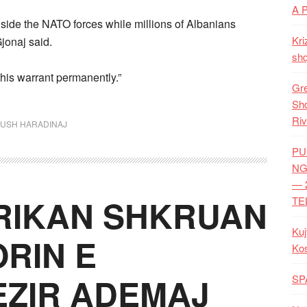
A 
side the NATO forces while millions of Albanians
Kri
Gjonaj said.
shq
this warrant permanently.”
Gre
Shq
Riv
USH HARADINAJ
PU
NG
— 
RIKAN SHKRUAN
TE
Kuj
RIN E
Ko
EZIR ADEMAJ
SP