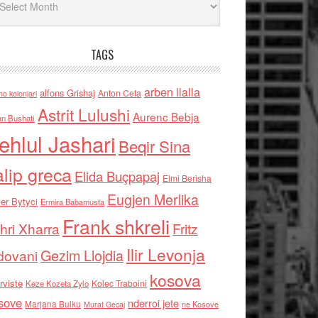
TAGS
arben llalla
alfons Grishaj
Anton Cefa
no kolonjari
Astrit Lulushi
Aurenc Bebja
an Bushati
ehlul Jashari
Beqir Sina
alip greca
Elida Buçpapaj
Elmi Berisha
Eugjen Merlika
er Bytyci
Ermira Babamusta
Frank shkreli
hri Xharra
Fritz
Ilir Levonja
Gezim Llojdia
dovani
kosova
rviste
Kolec Traboini
Keze Kozeta Zylo
sove
nderroi jete
Marjana Bulku
ne Kosove
Murat Gecaj