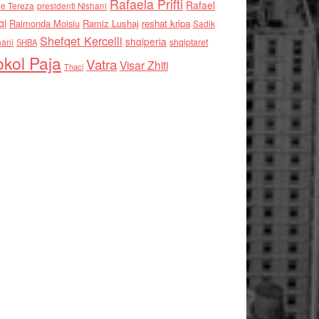
Rafaela Prifti
Rafael
e Tereza
presidenti Nishani
qi
Raimonda Moisiu
Ramiz Lushaj
reshat kripa
Sadik
Shefqet Kercelli
shqiperia
hani
shqiptaret
SHBA
kol Paja
Vatra
Visar Zhiti
Thaci