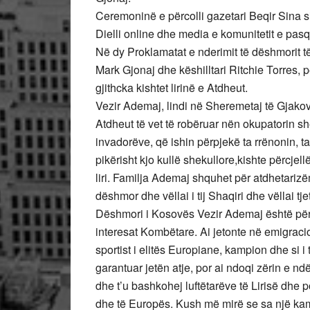
Ceremoninë e përcolli gazetari Beqir Sina 
Dielli online dhe media e komunitetit e pas
Në dy Proklamatat e nderimit të dëshmorit të
Mark Gjonaj dhe këshilltari Ritchie Torres, p
gjithcka kishtet lirinë e Atdheut.
Vezir Ademaj, lindi në Sheremetaj të Gjako
Atdheut të vet të robëruar nën okupatorin she
invadorëve, që ishin përpjekë ta rrënonin, 
pikërisht kjo kullë shekullore,kishte përcje
liri. Familja Ademaj shquhet për atdhetariz
dëshmor dhe vëllai i tij Shaqiri dhe vëllai tj
Dëshmori i Kosovës Vezir Ademaj është përfa
interesat Kombëtare. Ai jetonte në emigracio
sportist i elitës Europiane, kampion dhe si i t
garantuar jetën atje, por ai ndoqi zërin e nd
dhe t’u bashkohej luftëtarëve të Lirisë dhe 
dhe të Europës. Kush më mirë se sa një ka