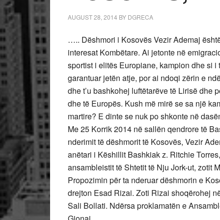
AUGUST 28, 2014
BY
DGRECA
….. Dëshmori i Kosovës Vezir Ademaj është p
interesat Kombëtare. Ai jetonte në emigracio
sportist i elitës Europiane, kampion dhe si i t
garantuar jetën atje, por ai ndoqi zërin e nd
dhe t’u bashkohej luftëtarëve të Lirisë dhe 
dhe të Europës. Kush më mirë se sa një ka
martire? E dinte se nuk po shkonte në dasëm,
Me 25 Korrik 2014 në sallën qendrore të B
nderimit të dëshmorit të Kosovës, Vezir Ad
anëtari i Këshillit Bashkiak z. Ritchie Torre
ansambleistit të Shtetit të Nju Jork-ut, zotit 
Propozimin për ta nderuar dëshmorin e Kos
drejton Esad Rizai. Zoti Rizai shoqërohej n
Sali Bollati. Ndërsa proklamatën e Ansambles
Gjonaj.