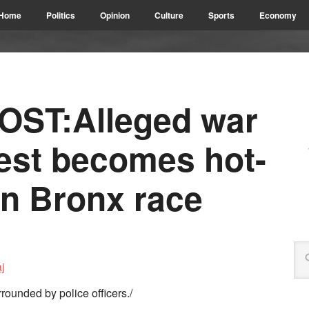
Home
Politics
Opinion
Culture
Sports
Economy
ST:Alleged war
rest becomes hot-
in Bronx race
ounded by police officers./