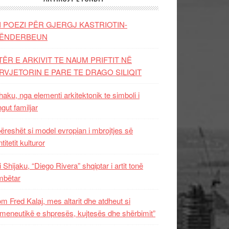
I POEZI PËR GJERGJ KASTRIOTIN-
ËNDERBEUN
TËR E ARKIVIT TE NAUM PRIFTIT NË
RVJETORIN E PARE TE DRAGO SILIQIT
aku, nga elementi arkitektonik te simboli i
ngut familjar
ëreshët si model evropian i mbrojtjes së
titetit kulturor
i Shijaku, “Diego Rivera” shqiptar i artit tonë
mbëtar
m Fred Kalaj, mes altarit dhe atdheut si
meneutikë e shpresës, kujtesës dhe shërbimit”