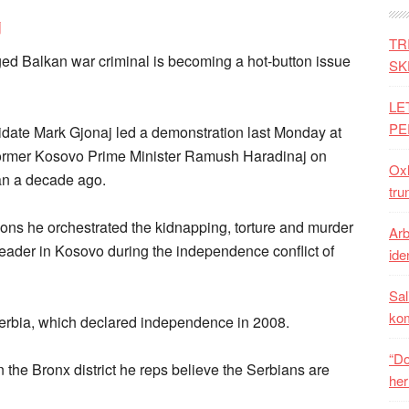
TR
 Balkan war criminal is becoming a hot-button issue
SK
LE
PE
ate Mark Gjonaj led a demonstration last Monday at
former Kosovo Prime Minister Ramush Haradinaj on
Oxh
an a decade ago.
tru
ons he orchestrated the kidnapping, torture and murder
Arb
 leader in Kosovo during the independence conflict of
iden
Sal
ko
Serbia, which declared independence in 2008.
“Do
the Bronx district he reps believe the Serbians are
her