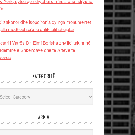
 York, qyteti që ndryshoi emrin… dhe ndryshoi
ën
i zakonor dhe isopolifonia dy nga monumentet
jalla madhështore të antikitetit shqiptar
etari i Vatrës Dr. Elmi Berisha zhvilloi takim në
deminë e Shkencave dhe të Arteve të
sovës
KATEGORITË
egoritë
ARKIV
iv