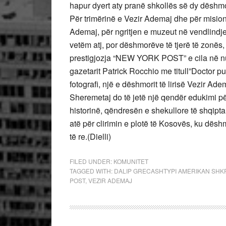
hapur dyert aty pranë shkollës së dy dëshm
Për trimërinë e Vezir Ademaj dhe për misionin
Ademaj, për ngritjen e muzeut në vendlindje
vetëm atj, por dëshmorëve të tjerë të zonës
prestigjozja “NEW YORK POST” e cila në numri
gazetarit Patrick Rocchio me titull”Doctor 
fotografi, një e dëshmorit të lirisë Vezir A
Sheremetaj do të jetë një qendër edukimi pë
historinë, qëndresën e shekullore të shqipta
atë për clirimin e plotë të Kosovës, ku dës
të re.(Dielli)
FILED UNDER:
KOMUNITET
TAGGED WITH:
DALIP GRECASHTYPI AMERIKAN SHK
POST
,
VEZIR ADEMAJ