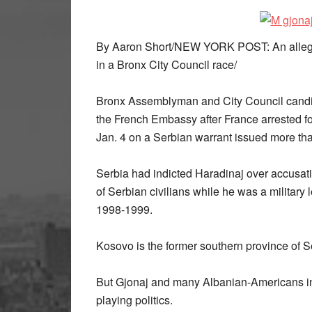
By Aaron Short/NEW YORK POST: An alleged
in a Bronx City Council race/
Bronx Assemblyman and City Council candid
the French Embassy after France arrested 
Jan. 4 on a Serbian warrant issued more th
Serbia had indicted Haradinaj over accusati
of Serbian civilians while he was a military
1998-1999.
Kosovo is the former southern province of 
But Gjonaj and many Albanian-Americans in 
playing politics.