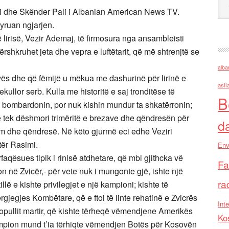
si dhe Skënder Pali i Albanian American News TV.
qyruan ngjarjen.
 lirisë, Vezir Ademaj, të firmosura nga ansambleisti
ërshkruhet jeta dhe vepra e luftëtarit, që më shtrenjtë se
alba
vës dhe që fëmijë u mëkua me dashurinë për lirinë e
asll
kullor serb. Kulla me historitë e saj tronditëse të
B
ta bombardonin, por nuk kishin mundur ta shkatërronin;
llë tek dëshmori trimëritë e brezave dhe qëndresën për
d
ëm dhe qëndresë. Në këto gjurmë eci edhe Veziri
etër Rasimi.
Env
qësues tipik i rinisë atdhetare, që mbi gjithcka vë
Fa
n në Zvicër,- për vete nuk i mungonte gjë, ishte një
ra
illë e kishte privilegjet e një kampioni; kishte të
ërgjegjes Kombëtare, që e ftoi të linte rehatinë e Zvicrës
Inte
popullit martir, që kishte tërheqë vëmendjene Amerikës
Ko
mpion mund t’ia tërhiqte vëmendjen Botës për Kosovën