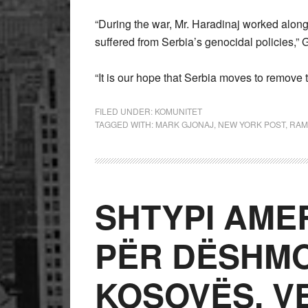
“During the war, Mr. Haradinaj worked along
suffered from Serbia’s genocidal policies,” 
“It is our hope that Serbia moves to remove 
FILED UNDER:
KOMUNITET
TAGGED WITH:
MARK GJONAJ
,
NEW YORK POST
,
RAM
SHTYPI AME
PËR DËSHMO
KOSOVËS, V