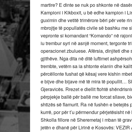
martire? E dinte se nuk po shkonte në dasëm
Kampioni i Kikboxit, u bë edhe kampion i Liris
guximin dhe vetitë trimërore bëri për vete r
mbrojtje të popullatës civile së bashku me sh
vepronte si komandant “Komando” në rajon
iu trembur syri në asnjë moment, tergonte t
operacionet zbuluese. Afërsia, dinjiteti dhe s
gjithëve. Nga dita në ditë luftimet ashpërso
trembte, vetëm sa ia shtonte elanin dhe kalitje
përcëllonte fushat që kësaj vere kishin mbet
e bijve dhe bijave më të mira të popullit… S
Gjeravicës. Rrezet e diellit ftohtë shëndrisn
përpjekje ballë për ballë me forcat sllave, b
shtizës së flamurit. Ra në fushën e betejës
kurrë, por për t’u përmendur përjetësisht n
Shkolla fillore në Sheremetaj i mban të grav
jetën e dhanë për Lirinë e Kosovës: VEZ