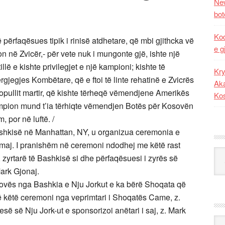
New
bot
Kod
ërfaqësues tipik i rinisë atdhetare, që mbi gjithcka vë
e g
n në Zvicër,- për vete nuk i mungonte gjë, ishte një
illë e kishte privilegjet e një kampioni; kishte të
Kry
ërgjegjes Kombëtare, që e ftoi të linte rehatinë e Zvicrës
Aka
popullit martir, që kishte tërheqë vëmendjene Amerikës
Ko
mpion mund t’ia tërhiqte vëmendjen Botës për Kosovën
 por në luftë. /
ashkisë në Manhattan, NY, u organizua ceremonia e
emaj. I pranishëm në ceremoni ndodhej me këtë rast
Kat
s, zyrtarë të Bashkisë si dhe përfaqësuesi i zyrës së
Mark Gjonaj.
ovës nga Bashkia e Nju Jorkut e ka bërë Shoqata që
ë këtë ceremoni nga veprimtari i Shoqatës Came, z.
ë së Nju Jork-ut e sponsorizoi anëtari i saj, z. Mark
Ark