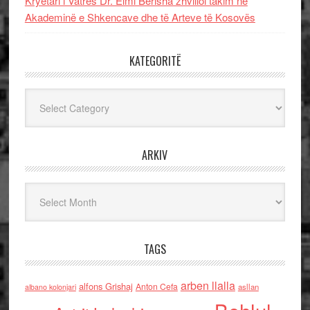
Kryetari i Vatrës Dr. Elmi Berisha zhvilloi takim në
Akademinë e Shkencave dhe të Arteve të Kosovës
KATEGORITË
Kategoritë
ARKIV
Arkiv
TAGS
arben llalla
alfons Grishaj
Anton Cefa
asllan
albano kolonjari