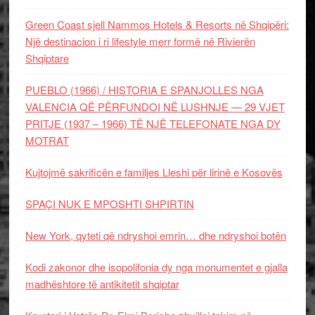
Green Coast sjell Nammos Hotels & Resorts në Shqipëri:
Një destinacion i ri lifestyle merr formë në Rivierën
Shqiptare
PUEBLO (1966) / HISTORIA E SPANJOLLES NGA
VALENCIA QË PËRFUNDOI NË LUSHNJE — 29 VJET
PRITJE (1937 – 1966) TË NJË TELEFONATE NGA DY
MOTRAT
Kujtojmë sakrificën e familjes Lleshi për lirinë e Kosovës
SPAÇI NUK E MPOSHTI SHPIRTIN
New York, qyteti që ndryshoi emrin… dhe ndryshoi botën
Kodi zakonor dhe isopolifonia dy nga monumentet e gjalla
madhështore të antikitetit shqiptar