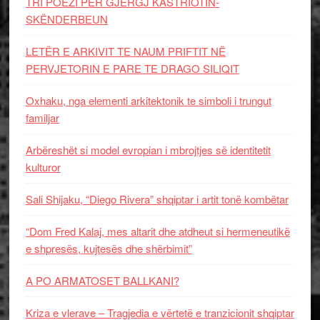
TRI POEZI PËR GJERGJ KASTRIOTIN-
SKËNDERBEUN
LETËR E ARKIVIT TE NAUM PRIFTIT NË
PERVJETORIN E PARE TE DRAGO SILIQIT
Oxhaku, nga elementi arkitektonik te simboli i trungut
familjar
Arbëreshët si model evropian i mbrojtjes së identitetit
kulturor
Sali Shijaku, “Diego Rivera” shqiptar i artit tonë kombëtar
“Dom Fred Kalaj, mes altarit dhe atdheut si hermeneutikë
e shpresës, kujtesës dhe shërbimit”
A PO ARMATOSET BALLKANI?
Kriza e vlerave – Tragjedia e vërtetë e tranzicionit shqiptar