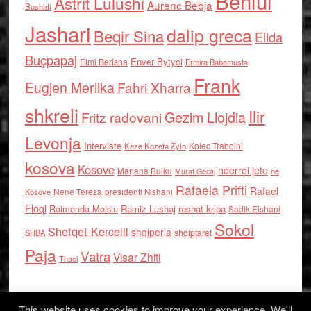
Behlul
Astrit Lulushi
Aurenc Bebja
Bushati
Jashari
dalip greca
Beqir Sina
Elida
Buçpapaj
Enver Bytyci
Elmi Berisha
Ermira Babamusta
Frank
Eugjen Merlika
Fahri Xharra
shkreli
Ilir
Gezim Llojdia
Fritz radovani
Levonja
Interviste
Kolec Traboini
Keze Kozeta Zylo
kosova
Kosove
nderroi jete
Marjana Bulku
ne
Murat Gecaj
Rafaela Prifti
Rafael
Nene Tereza
Kosove
presidenti Nishani
Floqi
Raimonda Moisiu
Ramiz Lushaj
reshat kripa
Sadik Elshani
Sokol
Shefqet Kercelli
shqiperia
shqiptaret
SHBA
Paja
Vatra
Visar Zhiti
Thaci
This website uses cookies to improve your experience. We'll