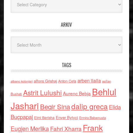
ARKIV
Arkiv
TAGS
arben llalla
alfons Grishaj
Anton Cefa
asllan
albano kolonjari
Behlul
Astrit Lulushi
Aurenc Bebja
Bushati
Jashari
dalip greca
Beqir Sina
Elida
Buçpapaj
Enver Bytyci
Elmi Berisha
Ermira Babamusta
Frank
Eugjen Merlika
Fahri Xharra