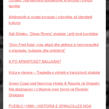
familjar
Arbëreshët si model evropian i mbrojtjes së identitetit
kulturor
Sali Shijaku, “Diego Rivera” shqiptar i artit tonë kombëtar
“Dom Fred Kalaj, mes altarit dhe atdheut si hermeneutikë
e shpresës, kujtesës dhe shërbimit”
A PO ARMATOSET BALLKANI?
Kriza e vlerave – Tragjedia e vërtetë e tranzicionit shqiptar
Green Coast sjell Nammos Hotels & Resorts në Shqipëri:
Një destinacion i ri lifestyle merr formë në Rivierën
Shqiptare
PUEBLO (1966) / HISTORIA E SPANJOLLES NGA