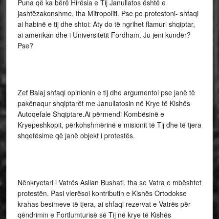
Puna që ka bërë Hirësia e Tij Janullatos është e
jashtëzakonshme, tha Mitropoliti. Pse po protestoni- shfaqi
ai habinë e tij dhe shtoi: Aty do të ngrihet flamuri shqiptar,
ai amerikan dhe i Universitetit Fordham. Ju jeni kundër?
Pse?
Zef Balaj shfaqi opinionin e tij dhe argumentoi pse janë të
pakënaqur shqiptarët me Janullatosin në Krye të Kishës
Autoqefale Shqiptare.Ai përmendi Kombësinë e
Kryepeshkopit, përkohshmërinë e misionit të Tij dhe të tjera
shqetësime që janë objekt i protestës.
Nënkryetari i Vatrës Asllan Bushati, tha se Vatra e mbështet
protestën. Pasi vlerësoi kontributin e Kishës Ortodokse
krahas besimeve të tjera, ai shfaqi rezervat e Vatrës për
qëndrimin e Fortlumturisë së Tij në krye të Kishës