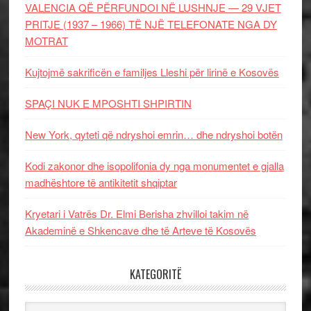
VALENCIA QË PËRFUNDOI NË LUSHNJE — 29 VJET
PRITJE (1937 – 1966) TË NJË TELEFONATE NGA DY
MOTRAT
Kujtojmë sakrificën e familjes Lleshi për lirinë e Kosovës
SPAÇI NUK E MPOSHTI SHPIRTIN
New York, qyteti që ndryshoi emrin… dhe ndryshoi botën
Kodi zakonor dhe isopolifonia dy nga monumentet e gjalla
madhështore të antikitetit shqiptar
Kryetari i Vatrës Dr. Elmi Berisha zhvilloi takim në
Akademinë e Shkencave dhe të Arteve të Kosovës
KATEGORITË
Kategoritë