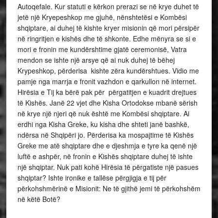
Autoqefale. Kur statuti e kërkon prerazi se në krye duhet të
jetë një Kryepeshkop me gjuhë, nënshtetësi e Kombësi
shqiptare, ai duhej të kishte kryer misionin që mori përsipër
në ringritjen e kishës dhe të shkonte. Edhe mënyra se si e
mori e fronin me kundërshtime gjatë ceremonisë, Vatra
mendon se ishte një arsye që ai nuk duhej të bëhej
Krypeshkop, përderisa kishte zëra kundërshtues. Vidio me
pamje nga marrja e fronit vazhdon e qarkullon në internet.
Hirësia e Tij ka bërë pak për përgatitjen e kuadrit drejtues
të Kishës. Janë 22 vjet dhe Kisha Ortodokse mbanë sërish
në krye një njeri që nuk është me Kombësi shqiptare. Ai
erdhi nga Kisha Greke, ku kisha dhe shteti janë bashkë,
ndërsa në Shqipëri jo. Përderisa ka mospajtime të Kishës
Greke me atë shqiptare dhe e djeshmja e tyre ka qenë një
luftë e ashpër, në fronin e Kishës shqiptare duhej të ishte
një shqiptar. Nuk pati kohë Hirësia të përgatiste një pasues
shqiptar? Ishte ironike e tallëse përgjigja e tij për
përkohshmërinë e Misionit: Ne të gjithë jemi të përkohshëm
në këtë Botë?