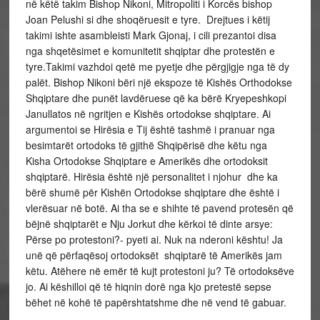
në këtë takim Bishop Nikoni, Mitropoliti i Korcës bishop
Joan Pelushi si dhe shoqëruesit e tyre. Drejtues i këtij
takimi ishte asambleisti Mark Gjonaj, i cili prezantoi disa
nga shqetësimet e komunitetit shqiptar dhe protestën e
tyre.Takimi vazhdoi qetë me pyetje dhe përgjigje nga të dy
palët. Bishop Nikoni bëri një ekspoze të Kishës Orthodokse
Shqiptare dhe punët lavdëruese që ka bërë Kryepeshkopi
Janullatos në ngritjen e Kishës ortodokse shqiptare. Ai
argumentoi se Hirësia e Tij është tashmë i pranuar nga
besimtarët ortodoks të gjithë Shqipërisë dhe këtu nga
Kisha Ortodokse Shqiptare e Amerikës dhe ortodoksit
shqiptarë. Hirësia është një personalitet i njohur dhe ka
bërë shumë për Kishën Ortodokse shqiptare dhe është i
vlerësuar në botë. Ai tha se e shihte të pavend protesën që
bëjnë shqiptarët e Nju Jorkut dhe kërkoi të dinte arsye:
Përse po protestoni?- pyeti ai. Nuk na nderoni kështu! Ja
unë që përfaqësoj ortodoksët shqiptarë të Amerikës jam
këtu. Atëhere në emër të kujt protestoni ju? Të ortodoksëve
jo. Ai këshilloi që të hiqnin dorë nga kjo pretestë sepse
bëhet në kohë të papërshtatshme dhe në vend të gabuar.