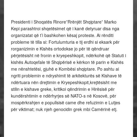
Presidenti i Shoqatës Rinore”Rrënjët Shqiptare” Marko
Kepi parashtroi shqetësimet që i kanë detyruar disa nga
organizatat që t’i bashkohen kësaj proteste. Ai rënditi
probleme të tilla si: Fortulumturia e tij erdhi si eksark për
rorganizimin e Kishës ortodokse jo për të qëndruar
përjetësisht në fronin e kryepeshkopit, ndërkohë që Statuti i
kishës Autoqefale të Shqipërisë e kërkon të parin e Kishës
me nënshtetësi, gjuhë e Kombësi shqiptare. Po ashtu ai
ngriti problemin e ndryshimit të arkitekturës së Kishave të
ndërtuara nën drejtimin e Kryepeshkopit,krejtësisht me
stilin e kishave greke, kritikoi qëndrimin e Hirësisë për
kundërshtimin e ndërhyrjes së NATO-s në Kosovë, për
mospërkrahjen e popullsisë came dhe refuzimin e Lutjes
për viktimat; nuk njeh genocidin grek mbi Camërinë etj.