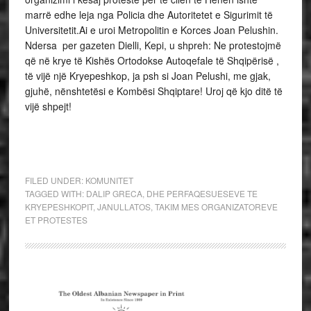
marrë edhe leja nga Policia dhe Autoritetet e Sigurimit të
Universitetit.Ai e uroi Metropolitin e Korces Joan Pelushin.
Ndersa per gazeten Dielli, Kepi, u shpreh: Ne protestojmë
që në krye të Kishës Ortodokse Autoqefale të Shqipërisë ,
të vijë një Kryepeshkop, ja psh si Joan Pelushi, me gjak,
gjuhë, nënshtetësi e Kombësi Shqiptare! Uroj që kjo ditë të
vijë shpejt!
FILED UNDER:
KOMUNITET
TAGGED WITH:
DALIP GRECA
,
DHE PERFAQESUESEVE TE
KRYEPESHKOPIT
,
JANULLATOS
,
TAKIM MES ORGANIZATOREVE
ET PROTESTES