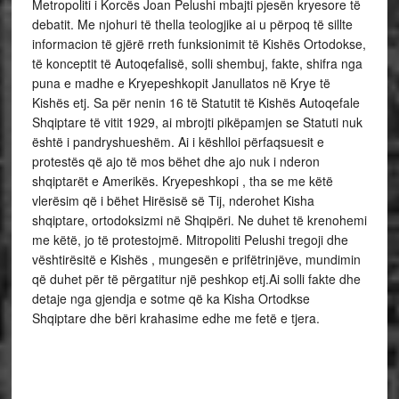
Metropoliti i Korcës Joan Pelushi mbajti pjesën kryesore të
debatit. Me njohuri të thella teologjike ai u përpoq të sillte
informacion të gjërë rreth funksionimit të Kishës Ortodokse,
të konceptit të Autoqefalisë, solli shembuj, fakte, shifra nga
puna e madhe e Kryepeshkopit Janullatos në Krye të
Kishës etj. Sa për nenin 16 të Statutit të Kishës Autoqefale
Shqiptare të vitit 1929, ai mbrojti pikëpamjen se Statuti nuk
është i pandryshueshëm. Ai i këshlloi përfaqsuesit e
protestës që ajo të mos bëhet dhe ajo nuk i nderon
shqiptarët e Amerikës. Kryepeshkopi , tha se me këtë
vlerësim që i bëhet Hirësisë së Tij, nderohet Kisha
shqiptare, ortodoksizmi në Shqipëri. Ne duhet të krenohemi
me këtë, jo të protestojmë. Mitropoliti Pelushi tregoji dhe
vështirësitë e Kishës , mungesën e prifëtrinjëve, mundimin
që duhet për të përgatitur një peshkop etj.Ai solli fakte dhe
detaje nga gjendja e sotme që ka Kisha Ortodkse
Shqiptare dhe bëri krahasime edhe me fetë e tjera.