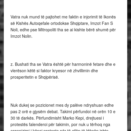
Vatra nuk mund të pajtohet me faktin e injorimit të Ikonës
së Kishës Autoqefale ortodokse Shqiptare, Imzot Fan S
Noli, edhe pse Mitropoliti tha se ai kishte bërë shumë për
Imzot Nolin.
z. Bushati tha se Vatra është për harmoninë fetare dhe e
vlerëson këtë si faktor kryesor në zhvillimin dhe
prosperitetin e Shqipërisë.
Nuk dukej se pozicionet mes dy palëve ndryshuan edhe
pas 2 orë e gjysëm debat. Takimi përfundoi në orën 10 e
30 të darkës. Përfundimisht Marko Kepi, drejtuesi i
protestës falenderoi për takimin, por nuk u tërhoq nga
organizimi i kësaj proteste për të cilën të Hënën ishte