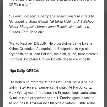
OREN 5 e 30 /
* Takimi u organizua në zyrat e ansambleistit të shtetit të
Nju Jorkut, z. Mark Gjonaj. Në takim kishin ardhë Bishop
Nikoni, Mitropoliti i Korcës Joan Pelushi, Jim Liolin, Lu
Fundos, Tom Beno etj./
*Marko Kepi per DIELLIN: Ne protestojme qe ne krye te
Kishes Ortodokse Autoqefale te Shqiperise, te vije nje
Kryepeshkop si Joan Pelushi, me gjak, gjuhe, nenshtetesi e
Kombesi Shqiptare! Uroj qe kjo dite dite te vije shpejt!/
Nga Dalip GRECA/
Të hënën në mbrëmje të datës 27 Janar 2014 u bë një
takim në zyrën e ansambelistit të shtetit të Nju Jorkut z.
Mark Gjonaj me përfaqësuesit e Kryepeshkopit Janullatos.
Ky takim ishte propozuar nga z. L Fundos gjatë takimit të
së shtunës të zhvilluar në Shtëpinë e Vatrës. Kishte ardhë