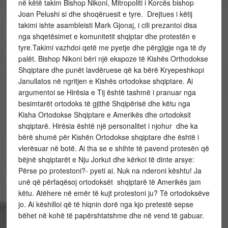
në këtë takim Bishop Nikoni, Mitropoliti i Korcës bishop
Joan Pelushi si dhe shoqëruesit e tyre. Drejtues i këtij
takimi ishte asambleisti Mark Gjonaj, i cili prezantoi disa
nga shqetësimet e komunitetit shqiptar dhe protestën e
tyre.Takimi vazhdoi qetë me pyetje dhe përgjigje nga të dy
palët. Bishop Nikoni bëri një ekspoze të Kishës Orthodokse
Shqiptare dhe punët lavdëruese që ka bërë Kryepeshkopi
Janullatos në ngritjen e Kishës ortodokse shqiptare. Ai
argumentoi se Hirësia e Tij është tashmë i pranuar nga
besimtarët ortodoks të gjithë Shqipërisë dhe këtu nga
Kisha Ortodokse Shqiptare e Amerikës dhe ortodoksit
shqiptarë. Hirësia është një personalitet i njohur dhe ka
bërë shumë për Kishën Ortodokse shqiptare dhe është i
vlerësuar në botë. Ai tha se e shihte të pavend protesën që
bëjnë shqiptarët e Nju Jorkut dhe kërkoi të dinte arsye:
Përse po protestoni?- pyeti ai. Nuk na nderoni kështu! Ja
unë që përfaqësoj ortodoksët shqiptarë të Amerikës jam
këtu. Atëhere në emër të kujt protestoni ju? Të ortodoksëve
jo. Ai këshilloi që të hiqnin dorë nga kjo pretestë sepse
bëhet në kohë të papërshtatshme dhe në vend të gabuar.