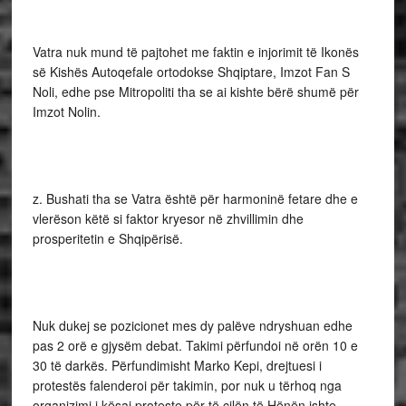
Vatra nuk mund të pajtohet me faktin e injorimit të Ikonës
së Kishës Autoqefale ortodokse Shqiptare, Imzot Fan S
Noli, edhe pse Mitropoliti tha se ai kishte bërë shumë për
Imzot Nolin.
z. Bushati tha se Vatra është për harmoninë fetare dhe e
vlerëson këtë si faktor kryesor në zhvillimin dhe
prosperitetin e Shqipërisë.
Nuk dukej se pozicionet mes dy palëve ndryshuan edhe
pas 2 orë e gjysëm debat. Takimi përfundoi në orën 10 e
30 të darkës. Përfundimisht Marko Kepi, drejtuesi i
protestës falenderoi për takimin, por nuk u tërhoq nga
organizimi i kësaj proteste për të cilën të Hënën ishte