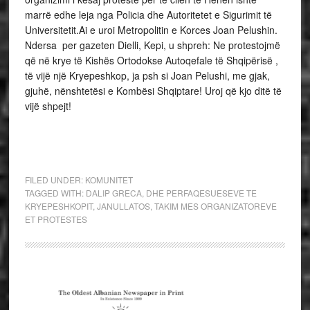
marrë edhe leja nga Policia dhe Autoritetet e Sigurimit të
Universitetit.Ai e uroi Metropolitin e Korces Joan Pelushin.
Ndersa per gazeten Dielli, Kepi, u shpreh: Ne protestojmë
që në krye të Kishës Ortodokse Autoqefale të Shqipërisë ,
të vijë një Kryepeshkop, ja psh si Joan Pelushi, me gjak,
gjuhë, nënshtetësi e Kombësi Shqiptare! Uroj që kjo ditë të
vijë shpejt!
FILED UNDER:
KOMUNITET
TAGGED WITH:
DALIP GRECA
,
DHE PERFAQESUESEVE TE
KRYEPESHKOPIT
,
JANULLATOS
,
TAKIM MES ORGANIZATOREVE
ET PROTESTES