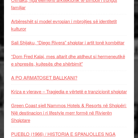
familjar
Arbëreshët si model evropian i mbrojtjes së identitetit
kulturor
Sali Shijaku, “Diego Rivera” shqiptar i artit tonë kombëtar
“Dom Fred Kalaj, mes altarit dhe atdheut si hermeneutikë
e shpresës, kujtesës dhe shërbimit”
A PO ARMATOSET BALLKANI?
Kriza e vlerave – Tragjedia e vërtetë e tranzicionit shqiptar
Green Coast sjell Nammos Hotels & Resorts në Shqipëri:
Një destinacion i ri lifestyle merr formë në Rivierën
Shqiptare
PUEBLO (1966) / HISTORIA E SPANJOLLES NGA