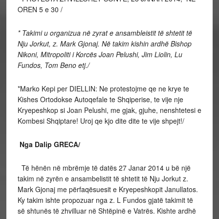
OREN 5 e 30 /
* Takimi u organizua në zyrat e ansambleistit të shtetit të
Nju Jorkut, z. Mark Gjonaj. Në takim kishin ardhë Bishop
Nikoni, Mitropoliti i Korcës Joan Pelushi, Jim Liolin, Lu
Fundos, Tom Beno etj./
*Marko Kepi per DIELLIN: Ne protestojme qe ne krye te
Kishes Ortodokse Autoqefale te Shqiperise, te vije nje
Kryepeshkop si Joan Pelushi, me gjak, gjuhe, nenshtetesi e
Kombesi Shqiptare! Uroj qe kjo dite dite te vije shpejt!/
Nga Dalip GRECA/
Të hënën në mbrëmje të datës 27 Janar 2014 u bë një
takim në zyrën e ansambelistit të shtetit të Nju Jorkut z.
Mark Gjonaj me përfaqësuesit e Kryepeshkopit Janullatos.
Ky takim ishte propozuar nga z. L Fundos gjatë takimit të
së shtunës të zhvilluar në Shtëpinë e Vatrës. Kishte ardhë