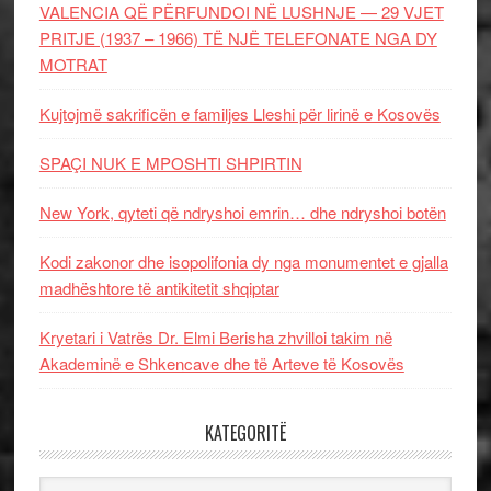
VALENCIA QË PËRFUNDOI NË LUSHNJE — 29 VJET
PRITJE (1937 – 1966) TË NJË TELEFONATE NGA DY
MOTRAT
Kujtojmë sakrificën e familjes Lleshi për lirinë e Kosovës
SPAÇI NUK E MPOSHTI SHPIRTIN
New York, qyteti që ndryshoi emrin… dhe ndryshoi botën
Kodi zakonor dhe isopolifonia dy nga monumentet e gjalla
madhështore të antikitetit shqiptar
Kryetari i Vatrës Dr. Elmi Berisha zhvilloi takim në
Akademinë e Shkencave dhe të Arteve të Kosovës
KATEGORITË
Kategoritë