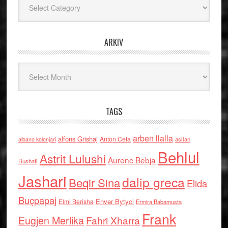
ARKIV
Arkiv
TAGS
arben llalla
alfons Grishaj
Anton Cefa
asllan
albano kolonjari
Behlul
Astrit Lulushi
Aurenc Bebja
Bushati
Jashari
dalip greca
Beqir Sina
Elida
Buçpapaj
Enver Bytyci
Elmi Berisha
Ermira Babamusta
Frank
Eugjen Merlika
Fahri Xharra