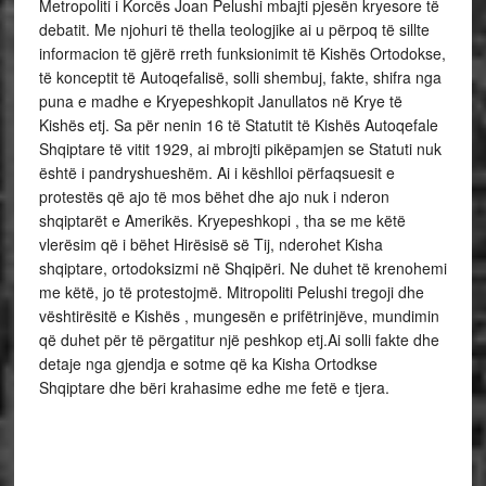
Metropoliti i Korcës Joan Pelushi mbajti pjesën kryesore të
debatit. Me njohuri të thella teologjike ai u përpoq të sillte
informacion të gjërë rreth funksionimit të Kishës Ortodokse,
të konceptit të Autoqefalisë, solli shembuj, fakte, shifra nga
puna e madhe e Kryepeshkopit Janullatos në Krye të
Kishës etj. Sa për nenin 16 të Statutit të Kishës Autoqefale
Shqiptare të vitit 1929, ai mbrojti pikëpamjen se Statuti nuk
është i pandryshueshëm. Ai i këshlloi përfaqsuesit e
protestës që ajo të mos bëhet dhe ajo nuk i nderon
shqiptarët e Amerikës. Kryepeshkopi , tha se me këtë
vlerësim që i bëhet Hirësisë së Tij, nderohet Kisha
shqiptare, ortodoksizmi në Shqipëri. Ne duhet të krenohemi
me këtë, jo të protestojmë. Mitropoliti Pelushi tregoji dhe
vështirësitë e Kishës , mungesën e prifëtrinjëve, mundimin
që duhet për të përgatitur një peshkop etj.Ai solli fakte dhe
detaje nga gjendja e sotme që ka Kisha Ortodkse
Shqiptare dhe bëri krahasime edhe me fetë e tjera.