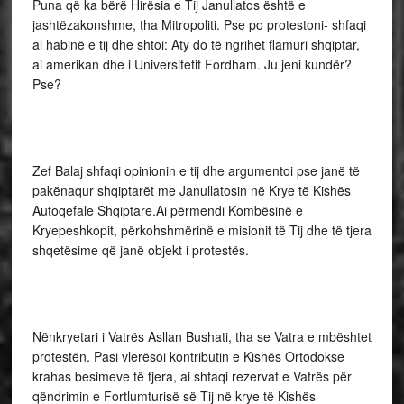
Puna që ka bërë Hirësia e Tij Janullatos është e
jashtëzakonshme, tha Mitropoliti. Pse po protestoni- shfaqi
ai habinë e tij dhe shtoi: Aty do të ngrihet flamuri shqiptar,
ai amerikan dhe i Universitetit Fordham. Ju jeni kundër?
Pse?
Zef Balaj shfaqi opinionin e tij dhe argumentoi pse janë të
pakënaqur shqiptarët me Janullatosin në Krye të Kishës
Autoqefale Shqiptare.Ai përmendi Kombësinë e
Kryepeshkopit, përkohshmërinë e misionit të Tij dhe të tjera
shqetësime që janë objekt i protestës.
Nënkryetari i Vatrës Asllan Bushati, tha se Vatra e mbështet
protestën. Pasi vlerësoi kontributin e Kishës Ortodokse
krahas besimeve të tjera, ai shfaqi rezervat e Vatrës për
qëndrimin e Fortlumturisë së Tij në krye të Kishës