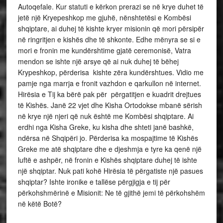
Autoqefale. Kur statuti e kërkon prerazi se në krye duhet të
jetë një Kryepeshkop me gjuhë, nënshtetësi e Kombësi
shqiptare, ai duhej të kishte kryer misionin që mori përsipër
në ringritjen e kishës dhe të shkonte. Edhe mënyra se si e
mori e fronin me kundërshtime gjatë ceremonisë, Vatra
mendon se ishte një arsye që ai nuk duhej të bëhej
Krypeshkop, përderisa kishte zëra kundërshtues. Vidio me
pamje nga marrja e fronit vazhdon e qarkullon në internet.
Hirësia e Tij ka bërë pak për përgatitjen e kuadrit drejtues
të Kishës. Janë 22 vjet dhe Kisha Ortodokse mbanë sërish
në krye një njeri që nuk është me Kombësi shqiptare. Ai
erdhi nga Kisha Greke, ku kisha dhe shteti janë bashkë,
ndërsa në Shqipëri jo. Përderisa ka mospajtime të Kishës
Greke me atë shqiptare dhe e djeshmja e tyre ka qenë një
luftë e ashpër, në fronin e Kishës shqiptare duhej të ishte
një shqiptar. Nuk pati kohë Hirësia të përgatiste një pasues
shqiptar? Ishte ironike e tallëse përgjigja e tij për
përkohshmërinë e Misionit: Ne të gjithë jemi të përkohshëm
në këtë Botë?