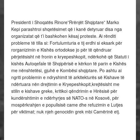
Presidenti i Shoqatës Rinore”Rrënjët Shqiptare” Marko
Kepi parashtroi shqetësimet që i kanë detyruar disa nga
organizatat që t’i bashkohen kësaj proteste. Ai rënditi
probleme të tilla si: Fortulumturia e tij erdhi si eksark për
rorganizimin e Kishës ortodokse jo për të qëndruar
përjetësisht në fronin e kryepeshkopit, ndërkohë që Statuti i
kishës Autoqefale të Shqipërisë e kërkon të parin e Kishës
me nënshtetësi, gjuhë e Kombësi shqiptare. Po ashtu ai
ngriti problemin e ndryshimit të arkitekturës së Kishave të
ndërtuara nën drejtimin e Kryepeshkopit,krejtësisht me
stilin e kishave greke, kritikoi qëndrimin e Hirësisë për
kundërshtimin e ndërhyrjes së NATO-s në Kosovë, për
mospërkrahjen e popullsisë came dhe refuzimin e Lutjes
për viktimat; nuk njeh genocidin grek mbi Camërinë etj.