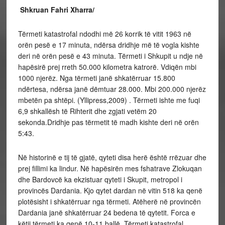
Shkruan Fahri Xharra/
Tërmeti katastrofal ndodhi më 26 korrik të vitit 1963 në
orën pesë e 17 minuta, ndërsa dridhje më të vogla kishte
deri në orën pesë e 43 minuta. Tërmeti i Shkupit u ndje në
hapësirë prej rreth 50.000 kilometra katrorë. Vdiqën mbi
1000 njerëz. Nga tërmeti janë shkatërruar 15.800
ndërtesa, ndërsa janë dëmtuar 28.000. Mbi 200.000 njerëz
mbetën pa shtëpi. (Yllipress,2009) . Tërmeti ishte me fuqi
6,9 shkallësh të Rihterit dhe zgjati vetëm 20
sekonda.Dridhje pas tërmetit të madh kishte deri në orën
5:43.
Në historinë e tij të gjatë, qyteti disa herë është rrëzuar dhe
prej fillimi ka lindur. Në hapësirën mes fshatrave Zlokuqan
dhe Bardovcë ka ekzistuar qyteti i Skupit, metropol i
provincës Dardania. Kjo qytet dardan në vitin 518 ka qenë
plotësisht i shkatërruar nga tërmeti. Atëherë në provincën
Dardania janë shkatërruar 24 bedena të qytetit. Forca e
këtij tërmeti ka qenë 10-11 ballë. Tërmeti katastrofal