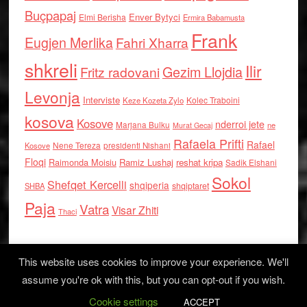
Buçpapaj
Enver Bytyci
Elmi Berisha
Ermira Babamusta
Frank
Eugjen Merlika
Fahri Xharra
shkreli
Ilir
Gezim Llojdia
Fritz radovani
Levonja
Interviste
Kolec Traboini
Keze Kozeta Zylo
kosova
Kosove
nderroi jete
Marjana Bulku
ne
Murat Gecaj
Rafaela Prifti
Rafael
Nene Tereza
Kosove
presidenti Nishani
Floqi
Raimonda Moisiu
Ramiz Lushaj
reshat kripa
Sadik Elshani
Sokol
Shefqet Kercelli
shqiperia
shqiptaret
SHBA
Paja
Vatra
Visar Zhiti
Thaci
This website uses cookies to improve your experience. We'll
assume you're ok with this, but you can opt-out if you wish.
Cookie settings
Log in
ACCEPT