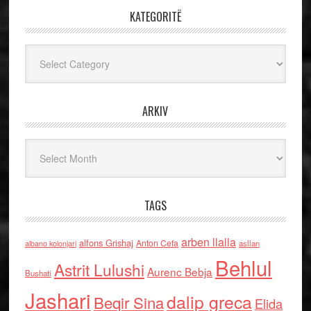
KATEGORITË
Kategoritë
ARKIV
Arkiv
TAGS
arben llalla
alfons Grishaj
Anton Cefa
asllan
albano kolonjari
Behlul
Astrit Lulushi
Aurenc Bebja
Bushati
Jashari
dalip greca
Beqir Sina
Elida