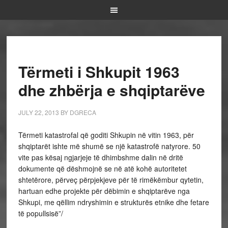
Tërmeti i Shkupit 1963
dhe zhbërja e shqiptarëve
JULY 22, 2013
BY
DGRECA
Tërmeti katastrofal që goditi Shkupin në vitin 1963, për
shqiptarët ishte më shumë se një katastrofë natyrore. 50
vite pas kësaj ngjarjeje të dhimbshme dalin në dritë
dokumente që dëshmojnë se në atë kohë autoritetet
shtetërore, përveç përpjekjeve për të rimëkëmbur qytetin,
hartuan edhe projekte për dëbimin e shqiptarëve nga
Shkupi, me qëllim ndryshimin e strukturës etnike dhe fetare
të popullsisë”/