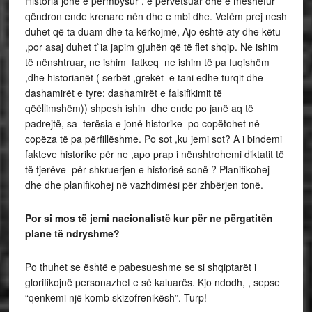
Historia jonë e përmbysur , e përvetsuar dhe e mëshefur
qëndron ende krenare nën dhe e mbi dhe. Vetëm prej nesh
duhet që ta duam dhe ta kërkojmë, Ajo është aty dhe këtu
,por asaj duhet t`ia japim gjuhën që të flet shqip. Ne ishim
të nënshtruar, ne ishim fatkeq ne ishim të pa fuqishëm
,dhe historianët ( serbët ,grekët e tani edhe turqit dhe
dashamirët e tyre; dashamirët e falsifikimit të
qëëllimshëm)) shpesh ishin dhe ende po janë aq të
padrejtë, sa terësia e jonë historike po copëtohet në
copëza të pa përfillëshme. Po sot ,ku jemi sot? A i bindemi
fakteve historike për ne ,apo prap i nënshtrohemi diktatit të
të tjerëve për shkruerjen e historisë sonë ? Planifikohej
dhe dhe planifikohej në vazhdimësi për zhbërjen tonë.
Por si mos të jemi nacionalistë kur për ne përgatitën
plane të ndryshme?
Po thuhet se është e pabesueshme se si shqiptarët i
glorifikojnë personazhet e së kaluarës. Kjo ndodh, , sepse
“qenkemi një komb skizofrenikësh”. Turp!