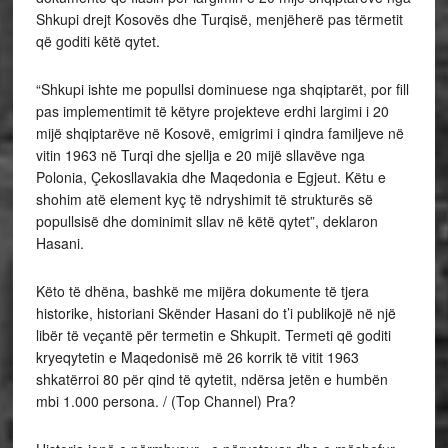
Shkupi drejt Kosovës dhe Turqisë, menjëherë pas tërmetit
që goditi këtë qytet.
“Shkupi ishte me popullsi dominuese nga shqiptarët, por fill
pas implementimit të këtyre projekteve erdhi largimi i 20
mijë shqiptarëve në Kosovë, emigrimi i qindra familjeve në
vitin 1963 në Turqi dhe sjellja e 20 mijë sllavëve nga
Polonia, Çekosllavakia dhe Maqedonia e Egjeut. Këtu e
shohim atë element kyç të ndryshimit të strukturës së
popullsisë dhe dominimit sllav në këtë qytet”, deklaron
Hasani.
Këto të dhëna, bashkë me mijëra dokumente të tjera
historike, historiani Skënder Hasani do t’i publikojë në një
libër të veçantë për termetin e Shkupit. Termeti që goditi
kryeqytetin e Maqedonisë më 26 korrik të vitit 1963
shkatërroi 80 për qind të qytetit, ndërsa jetën e humbën
mbi 1.000 persona. / (Top Channel) Pra?