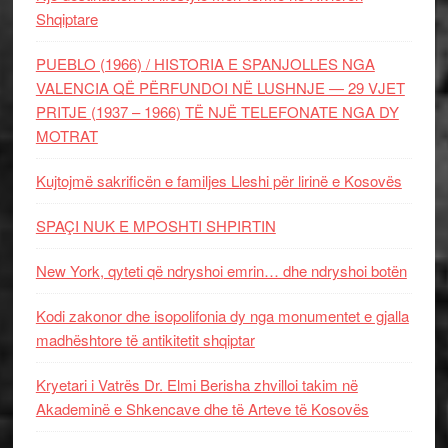
Shqiptare
PUEBLO (1966) / HISTORIA E SPANJOLLES NGA
VALENCIA QË PËRFUNDOI NË LUSHNJE — 29 VJET
PRITJE (1937 – 1966) TË NJË TELEFONATE NGA DY
MOTRAT
Kujtojmë sakrificën e familjes Lleshi për lirinë e Kosovës
SPAÇI NUK E MPOSHTI SHPIRTIN
New York, qyteti që ndryshoi emrin… dhe ndryshoi botën
Kodi zakonor dhe isopolifonia dy nga monumentet e gjalla
madhështore të antikitetit shqiptar
Kryetari i Vatrës Dr. Elmi Berisha zhvilloi takim në
Akademinë e Shkencave dhe të Arteve të Kosovës