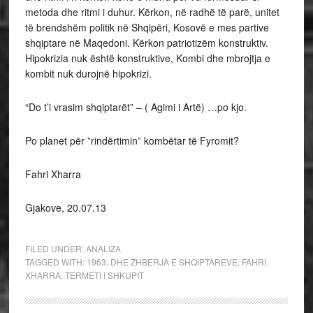
metoda dhe ritmi i duhur. Kërkon, në radhë të parë, unitet
të brendshëm politik në Shqipëri, Kosovë e mes partive
shqiptare në Maqedoni. Kërkon patriotizëm konstruktiv.
Hipokrizia nuk është konstruktive, Kombi dhe mbrojtja e
kombit nuk durojnë hipokrizi.
“Do t’i vrasim shqiptarët” – ( Agimi i Artë) …po kjo.
Po planet për ”rindërtimin” kombëtar të Fyromit?
Fahri Xharra
Gjakove, 20.07.13
FILED UNDER:
ANALIZA
TAGGED WITH:
1963
,
DHE ZHBERJA E SHQIPTAREVE
,
FAHRI
XHARRA
,
TERMETI I SHKUPIT