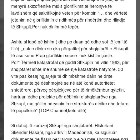
mënyrë skizofrenike midis glorifikimit të heronjve të
lavdishëm që sakrifikojnë veten për kombin “… dhe vërtetë
jetonim në glorifikimin e ndihmës për rindërtim dhe rilindje
të Shkupit.Por nuk dinim më tepër.
Ashtu si lopë që ishim ( dhe po duan që edhe sot të jemi të
tillë) ,,nuk e dinim se çka përgatitej për shqiptarët e Shkupit
të aso kohe.Prap glorifikim sepse nuk kishim çasje.
Por” Tërmeti katastrofal që goditi Shkupin në vitin 1963, për
shqiptarët ishte më shumë se një katastrofë natyrore. 50
vite pas kësaj ngjarjeje të dhimbshme dalin në dritë
dokumente që dëshmojnë se në atë kohë autoritetet
shtetërore, përveç përpjekjeve për të rimëkëmbur qytetin,
hartuan edhe projekte për dëbimin e shqiptarëve nga
Shkupi, me qëllim ndryshimin e strukturës etnike dhe fetare
të popullsisë”.(TOP Channel,keto ditë)
Si duhej të zbrazej Shkupi nga shqiptarët: Historiani
Skënder Hasani, nga arkivi i Maqedonisë, ka siguruar
dokumente që flasin për largimin e 20 mijë shqiptarëve nga