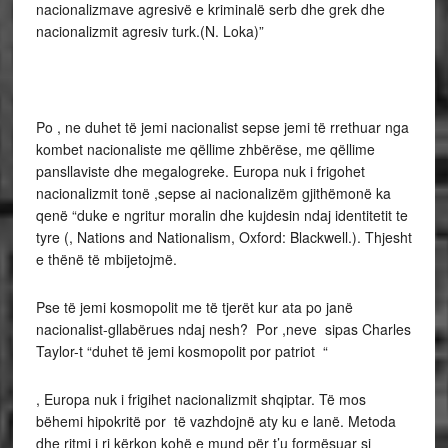
nacionalizmave agresivë e kriminalë serb dhe grek dhe
nacionalizmit agresiv turk.(N. Loka)”
Po , ne duhet të jemi nacionalist sepse jemi të rrethuar nga
kombet nacionaliste me qëllime zhbërëse, me qëllime
pansllaviste dhe megalogreke. Europa nuk i frigohet
nacionalizmit tonë ,sepse ai nacionalizëm gjithëmonë ka
qenë “duke e ngritur moralin dhe kujdesin ndaj identitetit te
tyre (, Nations and Nationalism, Oxford: Blackwell.). Thjesht
e thënë të mbijetojmë.
Pse të jemi kosmopolit me të tjerët kur ata po janë
nacionalist-gllabërues ndaj nesh? Por ,neve sipas Charles
Taylor-t “duhet të jemi kosmopolit por patriot “
, Europa nuk i frigihet nacionalizmit shqiptar. Të mos
bëhemi hipokritë por të vazhdojnë aty ku e lanë. Metoda
dhe ritmi i ri kërkon kohë e mund për t’u formësuar si