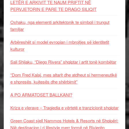
LETËR E ARKIVIT TE NAUM PRIFTIT NË
PERVJETORIN E PARE TE DRAGO SILIQIT
Oxhaku, nga elementi arkitektonik te simboli i trungut
familjar
Arbëreshët si model evropian i mbrojtjes së identitetit
kulturor
Sali Shijaku, “Diego Rivera” shqiptar i artit tonë kombëtar
“Dom Fred Kalaj, mes altarit dhe atdheut si hermeneutikë
e shpresës, kujtesës dhe shërbimit”
A PO ARMATOSET BALLKANI?
Kriza e vlerave – Tragjedia e vërtetë e tranzicionit shqiptar
Green Coast sjell Nammos Hotels & Resorts në Shqipëri:
Një destinacion i ri lifestyle merr formë në Rivierën