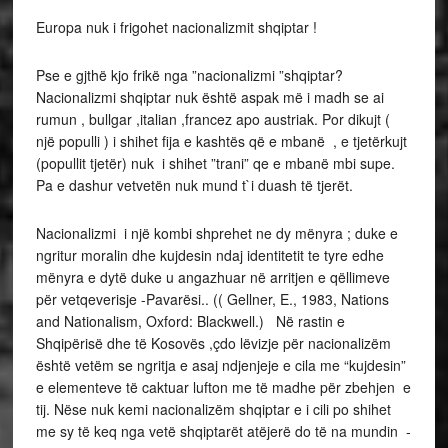
Europa nuk i frigohet nacionalizmit shqiptar !
Pse e gjthë kjo frikë nga ”nacionalizmi ”shqiptar?
Nacionalizmi shqiptar nuk është aspak më i madh se ai
rumun , bullgar ,italian ,francez apo austriak. Por dikujt (
një populli ) i shihet fija e kashtës që e mbanë , e tjetërkujt
(popullit tjetër) nuk i shihet ”trani” qe e mbanë mbi supe.
Pa e dashur vetvetën nuk mund t`i duash të tjerët.
Nacionalizmi i një kombi shprehet ne dy mënyra ; duke e
ngritur moralin dhe kujdesin ndaj identitetit te tyre edhe
mënyra e dytë duke u angazhuar në arritjen e qëllimeve
për vetqeverisje -Pavarësi.. (( Gellner, E., 1983, Nations
and Nationalism, Oxford: Blackwell.) Në rastin e
Shqipërisë dhe të Kosovës ,çdo lëvizje për nacionalizëm
është vetëm se ngritja e asaj ndjenjeje e cila me “kujdesin”
e elementeve të caktuar lufton me të madhe për zbehjen e
tij. Nëse nuk kemi nacionalizëm shqiptar e i cili po shihet
me sy të keq nga vetë shqiptarët atëjerë do të na mundin -