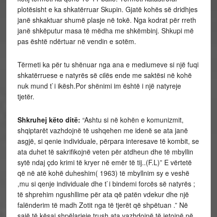
plotësisht e ka shkatërruar Skupin. Gjatë kohës së dridhjes
janë shkaktuar shumë plasje në tokë. Nga kodrat për rreth
janë shkëputur masa të mëdha me shkëmbinj. Shkupi më
pas është ndërtuar në vendin e sotëm.
Tërmeti ka për tu shënuar nga ana e mediumeve si një fuqi
shkatërruese e natyrës së cilës ende me saktësi në kohë
nuk mund t`i ikësh.Por shënimi im është i një natyreje
tjetër.
Shkruhej këto ditë:
“Ashtu si në kohën e komunizmit,
shqiptarët vazhdojnë të ushqehen me idenë se ata janë
asgjë, si qenie individuale, përpara interesave të kombit, se
ata duhet të sakrifikojnë veten për atdheun dhe të mbyllin
sytë ndaj çdo krimi të kryer në emër të tij..(F.L)” E vërtetë
që në atë kohë duheshim( 1963) të mbyllnim sy e veshë
,mu si qenje individuale dhe t`i bindemi forcës së natyrës ;
të shprehim ngushllime për ata që patën vdekur dhe një
falënderim të madh Zotit nga të tjerët që shpëtuan .” Në
sajë të kësaj shpëlarjeje trush ata vazhdojnë të jetojnë në