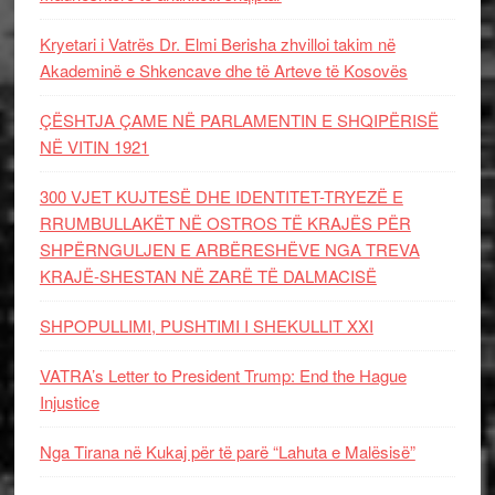
Kryetari i Vatrës Dr. Elmi Berisha zhvilloi takim në
Akademinë e Shkencave dhe të Arteve të Kosovës
ÇËSHTJA ÇAME NË PARLAMENTIN E SHQIPËRISË
NË VITIN 1921
300 VJET KUJTESË DHE IDENTITET-TRYEZË E
RRUMBULLAKËT NË OSTROS TË KRAJËS PËR
SHPËRNGULJEN E ARBËRESHËVE NGA TREVA
KRAJË-SHESTAN NË ZARË TË DALMACISË
SHPOPULLIMI, PUSHTIMI I SHEKULLIT XXI
VATRA’s Letter to President Trump: End the Hague
Injustice
Nga Tirana në Kukaj për të parë “Lahuta e Malësisë”