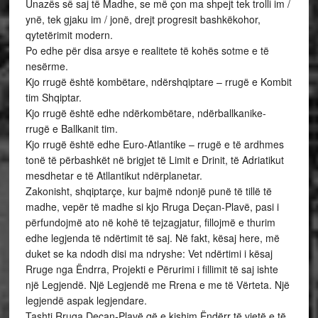
Unazës së saj të Madhe, se më çon ma shpejt tek trolli im /
ynë, tek gjaku im / jonë, drejt progresit bashkëkohor,
qytetërimit modern.
Po edhe për disa arsye e realitete të kohës sotme e të
nesërme.
Kjo rrugë është kombëtare, ndërshqiptare – rrugë e Kombit
tim Shqiptar.
Kjo rrugë është edhe ndërkombëtare, ndërballkanike-
rrugë e Ballkanit tim.
Kjo rrugë është edhe Euro-Atlantike – rrugë e të ardhmes
tonë të përbashkët në brigjet të Limit e Drinit, të Adriatikut
mesdhetar e të Atllantikut ndërplanetar.
Zakonisht, shqiptarçe, kur bajmë ndonjë punë të tillë të
madhe, vepër të madhe si kjo Rruga Deçan-Plavë, pasi i
përfundojmë ato në kohë të tejzagjatur, fillojmë e thurim
edhe legjenda të ndërtimit të saj. Në fakt, kësaj here, më
duket se ka ndodh disi ma ndryshe: Vet ndërtimi i kësaj
Rruge nga Ëndrra, Projekti e Përurimi i fillimit të saj ishte
një Legjendë. Një Legjendë me Rrena e me të Vërteta. Një
legjendë aspak legjendare.
Tashti Rruga Deçan-Plavë që e kishim Ëndërr të vjetë e të