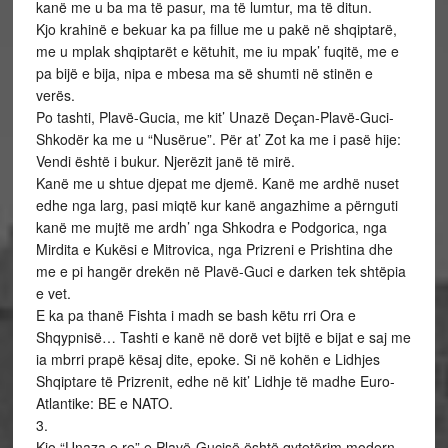
kanë me u ba ma të pasur, ma të lumtur, ma të ditun.
Kjo krahinë e bekuar ka pa fillue me u pakë në shqiptarë,
me u mplak shqiptarët e këtuhit, me iu mpak’ fuqitë, me e
pa bijë e bija, nipa e mbesa ma së shumti në stinën e
verës.
Po tashti, Plavë-Gucia, me kit’ Unazë Deçan-Plavë-Guci-
Shkodër ka me u “Nusërue”. Për at’ Zot ka me i pasë hije:
Vendi është i bukur. Njerëzit janë të mirë.
Kanë me u shtue djepat me djemë. Kanë me ardhë nuset
edhe nga larg, pasi miqtë kur kanë angazhime a përnguti
kanë me mujtë me ardh’ nga Shkodra e Podgorica, nga
Mirdita e Kukësi e Mitrovica, nga Prizreni e Prishtina dhe
me e pi hangër drekën në Plavë-Guci e darken tek shtëpia
e vet.
E ka pa thanë Fishta i madh se bash këtu rri Ora e
Shqypnisë… Tashti e kanë në dorë vet bijtë e bijat e saj me
ia mbrri prapë kësaj dite, epoke. Si në kohën e Lidhjes
Shqiptare të Prizrenit, edhe në kit’ Lidhje të madhe Euro-
Atlantike: BE e NATO.
3.
Kjo “Unaza e re” e Plavë-Gucisë është qytetërim modern,