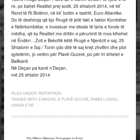
re, po bahet Realitet prej sodit, 25 shtatorit 2014, në kit’
Rend të Ri Botëror, në kit’ botën e tashtit, Euro-Atlantike.
Do të deshiroja që kjo Rrugë të jetë fakt e faktor Kombëtar
e Ndërkombëtar, e investuar me ideale të larta e fonde të
mëdha, që ky Realitet me dritën e përurimit të mos kthehet
në Ëndërr…Zoti e Bekoftë këtë Rrugë e Njerëzit e saj, 25
Shtatorin e Saj / Tonin çdo ditë të saj krejt zhvillim dhe plot
qytetërim, jo vetëm për Plavë-Gucinë, po për tri shtetet e
Ballkanit.
Në Deçan pa kanë n’Deçan,
më 25 shtator 2014
FILED UNDER:
REPORTAZH
TAGGED WITH:
E MADHE
,
E PLAVË-GUCISË
,
RAMIZ LUSHAJ
,
UNAZA E RE