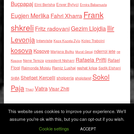
Buçpapaj
Enver Bytyci
Elmi Berisha
Ermira Babamusta
Frank
Eugjen Merlika
Fahri Xharra
shkreli
Ilir
Gezim Llojdia
Fritz radovani
Levonja
Interviste
Kolec Traboini
Keze Kozeta Zylo
kosova
Kosove
nderroi jete
Marjana Bulku
ne
Murat Gecaj
Rafaela Prifti
Rafael
Nene Tereza
Kosove
presidenti Nishani
Floqi
Raimonda Moisiu
Ramiz Lushaj
reshat kripa
Sadik Elshani
Sokol
Shefqet Kercelli
shqiperia
shqiptaret
SHBA
Paja
Vatra
Visar Zhiti
Thaci
This website uses cookies to improve your experience. We'll
assume you're ok with this, but you can opt-out if you wish.
Cookie settings
Log in
ACCEPT