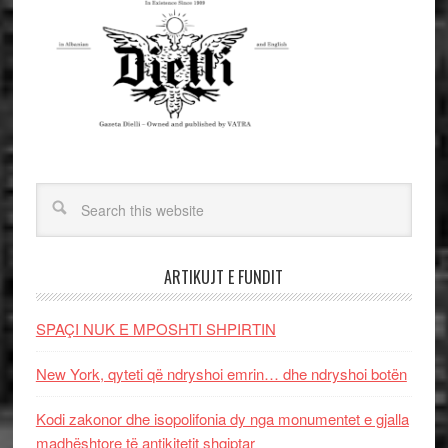
ARTIKUJT E FUNDIT
SPAÇI NUK E MPOSHTI SHPIRTIN
New York, qyteti që ndryshoi emrin… dhe ndryshoi botën
Kodi zakonor dhe isopolifonia dy nga monumentet e gjalla
madhështore të antikitetit shqiptar