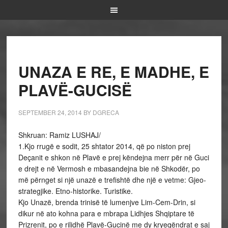
UNAZA E RE, E MADHE, E
PLAVË-GUCISË
SEPTEMBER 24, 2014
BY
DGRECA
Shkruan: Ramiz LUSHAJ/
1.Kjo rrugë e sodit, 25 shtator 2014, që po niston prej
Deçanit e shkon në Plavë e prej këndejna merr për në Guci
e drejt e në Vermosh e mbasandejna bie në Shkodër, po
më përnget si një unazë e trefishtë dhe një e vetme: Gjeo-
strategjike. Etno-historike. Turistike.
Kjo Unazë, brenda trinisë të lumenjve Lim-Cem-Drin, si
dikur në ato kohna para e mbrapa Lidhjes Shqiptare të
Prizrenit, po e rilidhë Plavë-Gucinë me dy kryeqëndrat e saj