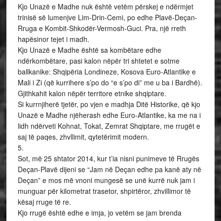
Kjo Unazë e Madhe nuk është vetëm përskej e ndërmjet
trinisë së lumenjve Lim-Drin-Cemi, po edhe Plavë-Deçan-
Rruga e Kombit-Shkodër-Vermosh-Guci. Pra, një rreth
hapësinor tejet i madh.
Kjo Unazë e Madhe është sa kombëtare edhe
ndërkombëtare, pasi kalon nëpër tri shtetet e sotme
ballkanike: Shqipëria Londineze, Kosova Euro-Atlantike e
Mali i Zi (që kurrihere s’po do “e s’po di” me u ba i Bardhë).
Gjithkahit kalon nëpër territore etnike shqiptare.
Si kurrnjiherë tjetër, po vjen e madhja Ditë Historike, që kjo
Unazë e Madhe njëherash edhe Euro-Atlantike, ka me na i
lidh ndërveti Kohnat, Tokat, Zemrat Shqiptare, me rrugët e
saj të paqes, zhvllimit, qytetërimit modern.
5.
Sot, më 25 shtator 2014, kur t’ia nisni punimeve të Rrugës
Deçan-Plavë dijeni se “Jam në Deçan edhe pa kanë aty në
Deçan” e mos më vnoni mungesë se unë kurrë nuk jam i
munguar për kilometrat trasetor, shpirtëror, zhvillimor të
kësaj rruge të re.
Kjo rrugë është edhe e imja, jo vetëm se jam brenda