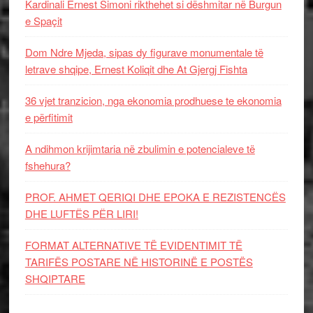
Kardinali Ernest Simoni rikthehet si dëshmitar në Burgun
e Spaçit
Dom Ndre Mjeda, sipas dy figurave monumentale të
letrave shqipe, Ernest Koliqit dhe At Gjergj Fishta
36 vjet tranzicion, nga ekonomia prodhuese te ekonomia
e përfitimit
A ndihmon krijimtaria në zbulimin e potencialeve të
fshehura?
PROF. AHMET QERIQI DHE EPOKA E REZISTENCЁS
DHE LUFTЁS PЁR LIRI!
FORMAT ALTERNATIVE TË EVIDENTIMIT TË
TARIFËS POSTARE NË HISTORINË E POSTËS
SHQIPTARE