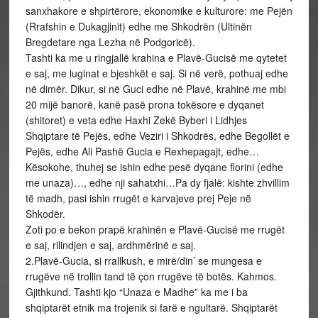
sanxhakore e shpirtërore, ekonomike e kulturore: me Pejën
(Rrafshin e Dukagjinit) edhe me Shkodrën (Ultinën
Bregdetare nga Lezha në Podgoricë).
Tashti ka me u ringjallë krahina e Plavë-Gucisë me qytetet
e saj, me luginat e bjeshkët e saj. Si në verë, pothuaj edhe
në dimër. Dikur, si në Guci edhe në Plavë, krahinë me mbi
20 mijë banorë, kanë pasë prona tokësore e dyqanet
(shitoret) e veta edhe Haxhi Zekë Byberi i Lidhjes
Shqiptare të Pejës, edhe Veziri i Shkodrës, edhe Begollët e
Pejës, edhe Ali Pashë Gucia e Rexhepagajt, edhe…
Kësokohe, thuhej se ishin edhe pesë dyqane florini (edhe
me unaza)…, edhe nji sahatxhi…Pa dy fjalë: kishte zhvillim
të madh, pasi ishin rrugët e karvajeve prej Peje në
Shkodër.
Zoti po e bekon prapë krahinën e Plavë-Gucisë me rrugët
e saj, rilindjen e saj, ardhmërinë e saj.
2.Plavë-Gucia, si rrallkush, e mirë/din’ se mungesa e
rrugëve në trollin tand të çon rrugëve të botës. Kahmos.
Gjithkund. Tashti kjo “Unaza e Madhe” ka me i ba
shqiptarët etnik ma trojenik si farë e ngultarë. Shqiptarët