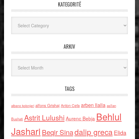
KATEGORITË
Kategoritë
ARKIV
Arkiv
TAGS
arben llalla
alfons Grishaj
Anton Cefa
asllan
albano kolonjari
Behlul
Astrit Lulushi
Aurenc Bebja
Bushati
Jashari
dalip greca
Beqir Sina
Elida