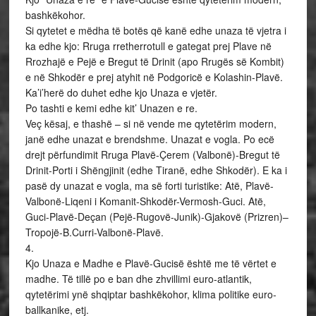
bashkëkohor.
Si qytetet e mëdha të botës që kanë edhe unaza të vjetra i
ka edhe kjo: Rruga rretherrotull e gategat prej Plave në
Rrozhajë e Pejë e Bregut të Drinit (apo Rrugës së Kombit)
e në Shkodër e prej atyhit në Podgoricë e Kolashin-Plavë.
Ka’i’herë do duhet edhe kjo Unaza e vjetër.
Po tashti e kemi edhe kit’ Unazen e re.
Veç kësaj, e thashë – si në vende me qytetërim modern,
janë edhe unazat e brendshme. Unazat e vogla. Po ecë
drejt përfundimit Rruga Plavë-Çerem (Valbonë)-Bregut të
Drinit-Porti i Shëngjinit (edhe Tiranë, edhe Shkodër). E ka i
pasë dy unazat e vogla, ma së forti turistike: Atë, Plavë-
Valbonë-Liqeni i Komanit-Shkodër-Vermosh-Guci. Atë,
Guci-Plavë-Deçan (Pejë-Rugovë-Junik)-Gjakovë (Prizren)–
Tropojë-B.Curri-Valbonë-Plavë.
4.
Kjo Unaza e Madhe e Plavë-Gucisë është me të vërtet e
madhe. Të tillë po e ban dhe zhvillimi euro-atlantik,
qytetërimi ynë shqiptar bashkëkohor, klima politike euro-
ballkanike, etj.