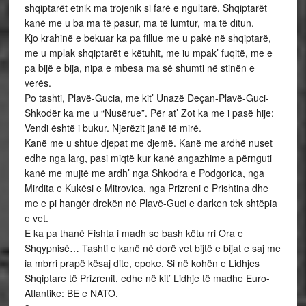
shqiptarët etnik ma trojenik si farë e ngultarë. Shqiptarët
kanë me u ba ma të pasur, ma të lumtur, ma të ditun.
Kjo krahinë e bekuar ka pa fillue me u pakë në shqiptarë,
me u mplak shqiptarët e këtuhit, me iu mpak’ fuqitë, me e
pa bijë e bija, nipa e mbesa ma së shumti në stinën e
verës.
Po tashti, Plavë-Gucia, me kit’ Unazë Deçan-Plavë-Guci-
Shkodër ka me u “Nusërue”. Për at’ Zot ka me i pasë hije:
Vendi është i bukur. Njerëzit janë të mirë.
Kanë me u shtue djepat me djemë. Kanë me ardhë nuset
edhe nga larg, pasi miqtë kur kanë angazhime a përnguti
kanë me mujtë me ardh’ nga Shkodra e Podgorica, nga
Mirdita e Kukësi e Mitrovica, nga Prizreni e Prishtina dhe
me e pi hangër drekën në Plavë-Guci e darken tek shtëpia
e vet.
E ka pa thanë Fishta i madh se bash këtu rri Ora e
Shqypnisë… Tashti e kanë në dorë vet bijtë e bijat e saj me
ia mbrri prapë kësaj dite, epoke. Si në kohën e Lidhjes
Shqiptare të Prizrenit, edhe në kit’ Lidhje të madhe Euro-
Atlantike: BE e NATO.