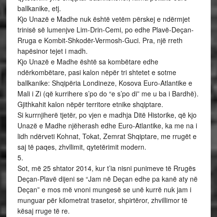
ballkanike, etj.
Kjo Unazë e Madhe nuk është vetëm përskej e ndërmjet
trinisë së lumenjve Lim-Drin-Cemi, po edhe Plavë-Deçan-
Rruga e Kombit-Shkodër-Vermosh-Guci. Pra, një rreth
hapësinor tejet i madh.
Kjo Unazë e Madhe është sa kombëtare edhe
ndërkombëtare, pasi kalon nëpër tri shtetet e sotme
ballkanike: Shqipëria Londineze, Kosova Euro-Atlantike e
Mali i Zi (që kurrihere s’po do “e s’po di” me u ba i Bardhë).
Gjithkahit kalon nëpër territore etnike shqiptare.
Si kurrnjiherë tjetër, po vjen e madhja Ditë Historike, që kjo
Unazë e Madhe njëherash edhe Euro-Atlantike, ka me na i
lidh ndërveti Kohnat, Tokat, Zemrat Shqiptare, me rrugët e
saj të paqes, zhvllimit, qytetërimit modern.
5.
Sot, më 25 shtator 2014, kur t’ia nisni punimeve të Rrugës
Deçan-Plavë dijeni se “Jam në Deçan edhe pa kanë aty në
Deçan” e mos më vnoni mungesë se unë kurrë nuk jam i
munguar për kilometrat trasetor, shpirtëror, zhvillimor të
kësaj rruge të re.