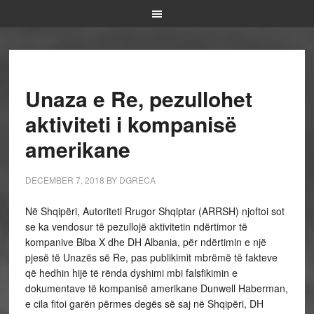
Unaza e Re, pezullohet
aktiviteti i kompanisë
amerikane
DECEMBER 7, 2018
BY
DGRECA
Në Shqipëri, Autoriteti Rrugor Shqiptar (ARRSH) njoftoi sot
se ka vendosur të pezullojë aktivitetin ndërtimor të
kompanive Biba X dhe DH Albania, për ndërtimin e një
pjesë të Unazës së Re, pas publikimit mbrëmë të fakteve
që hedhin hijë të rënda dyshimi mbi falsfikimin e
dokumentave të kompanisë amerikane Dunwell Haberman,
e cila fitoi garën përmes degës së saj në Shqipëri, DH