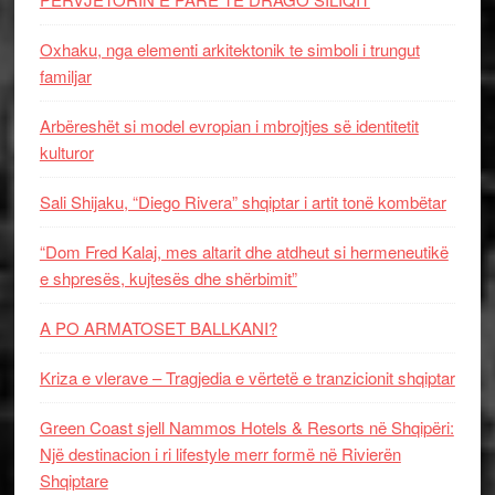
Oxhaku, nga elementi arkitektonik te simboli i trungut
familjar
Arbëreshët si model evropian i mbrojtjes së identitetit
kulturor
Sali Shijaku, “Diego Rivera” shqiptar i artit tonë kombëtar
“Dom Fred Kalaj, mes altarit dhe atdheut si hermeneutikë
e shpresës, kujtesës dhe shërbimit”
A PO ARMATOSET BALLKANI?
Kriza e vlerave – Tragjedia e vërtetë e tranzicionit shqiptar
Green Coast sjell Nammos Hotels & Resorts në Shqipëri:
Një destinacion i ri lifestyle merr formë në Rivierën
Shqiptare