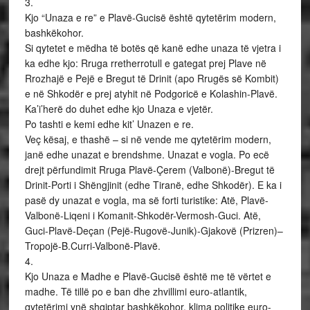
3.
Kjo “Unaza e re” e Plavë-Gucisë është qytetërim modern,
bashkëkohor.
Si qytetet e mëdha të botës që kanë edhe unaza të vjetra i
ka edhe kjo: Rruga rretherrotull e gategat prej Plave në
Rrozhajë e Pejë e Bregut të Drinit (apo Rrugës së Kombit)
e në Shkodër e prej atyhit në Podgoricë e Kolashin-Plavë.
Ka’i’herë do duhet edhe kjo Unaza e vjetër.
Po tashti e kemi edhe kit’ Unazen e re.
Veç kësaj, e thashë – si në vende me qytetërim modern,
janë edhe unazat e brendshme. Unazat e vogla. Po ecë
drejt përfundimit Rruga Plavë-Çerem (Valbonë)-Bregut të
Drinit-Porti i Shëngjinit (edhe Tiranë, edhe Shkodër). E ka i
pasë dy unazat e vogla, ma së forti turistike: Atë, Plavë-
Valbonë-Liqeni i Komanit-Shkodër-Vermosh-Guci. Atë,
Guci-Plavë-Deçan (Pejë-Rugovë-Junik)-Gjakovë (Prizren)–
Tropojë-B.Curri-Valbonë-Plavë.
4.
Kjo Unaza e Madhe e Plavë-Gucisë është me të vërtet e
madhe. Të tillë po e ban dhe zhvillimi euro-atlantik,
qytetërimi ynë shqiptar bashkëkohor, klima politike euro-