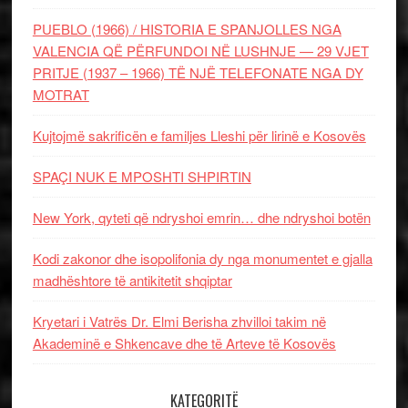
PUEBLO (1966) / HISTORIA E SPANJOLLES NGA
VALENCIA QË PËRFUNDOI NË LUSHNJE — 29 VJET
PRITJE (1937 – 1966) TË NJË TELEFONATE NGA DY
MOTRAT
Kujtojmë sakrificën e familjes Lleshi për lirinë e Kosovës
SPAÇI NUK E MPOSHTI SHPIRTIN
New York, qyteti që ndryshoi emrin… dhe ndryshoi botën
Kodi zakonor dhe isopolifonia dy nga monumentet e gjalla
madhështore të antikitetit shqiptar
Kryetari i Vatrës Dr. Elmi Berisha zhvilloi takim në
Akademinë e Shkencave dhe të Arteve të Kosovës
KATEGORITË