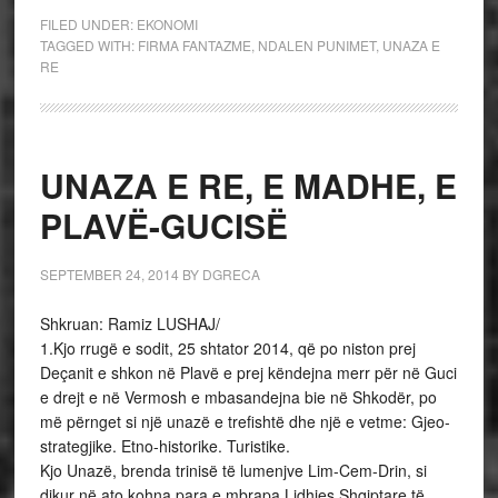
FILED UNDER:
EKONOMI
TAGGED WITH:
FIRMA FANTAZME
,
NDALEN PUNIMET
,
UNAZA E
RE
UNAZA E RE, E MADHE, E
PLAVË-GUCISË
SEPTEMBER 24, 2014
BY
DGRECA
Shkruan: Ramiz LUSHAJ/
1.Kjo rrugë e sodit, 25 shtator 2014, që po niston prej
Deçanit e shkon në Plavë e prej këndejna merr për në Guci
e drejt e në Vermosh e mbasandejna bie në Shkodër, po
më përnget si një unazë e trefishtë dhe një e vetme: Gjeo-
strategjike. Etno-historike. Turistike.
Kjo Unazë, brenda trinisë të lumenjve Lim-Cem-Drin, si
dikur në ato kohna para e mbrapa Lidhjes Shqiptare të