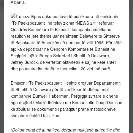
Albania.
Sipas dokumentave të publikuara në emisionin
“Të Paekspozuarit” në televizionin “NEWS 24”, referuar
Qendrës Kombëtare të Biznesit, kompania amerikane
rezulton të jetë themeluar në shtetin Delawere të Shteteve
të Bashkuara të Amerikës në qershor të vitit 1998. Për këtë
ajo ka depozituar në Qendrën Kombëtare të Biznesit në
Shqipëri, një letër nga Sekretari i Shtetit të Delaware,
Jeffrey Bullock, që vërteton aktivitetin e saj në këtë shtet
dhe po ashtu dhe datën e themelimit 20 vjet më parë.
Emisioni “Të Paekspozuarit” i është drejtuar Departamentit
të Shtetit të Delaware për të verifikuar të dhënat mbi
kompaninë Dunwell Haberman. Përgjigja zyrtare e dhënë
nga drejtori i Marrëdhënieve me Komunitetin Doug Denison
ka zbuluar se dokumenti i paraqitur pranë institucioneve
shqiptare është i falsifikuar.
“Dokumentat që ju na keni dërguar nuk janë autentike dhe