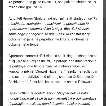
45 përqind të të gjithë investimit, ose pak më shumë se 18
milion euro (pa TVSH).
Autoriteti Rrugor Shqiptar, në njoftimin e tij, shpjegon se
“ka
nënshkruar kontratën me bashkimin e përkohshëm të
operatorëve ekonomik “Biba X shpk”
dhe
“DH Albania
shpk- degë e shoqërisë së huaj
”, pasi ka konstatuar që
dokumentet janë në përputhje me kriteret e dhëna në
dokumentet e tenderit.
Operatori ekonomik “DH Albania shpk- degë e shoqërisë së
huaj”, pjesë e këtij bashkimi, ka paraqitur dokumentacionin
të përkthyer dhe të noterizuar në gjuhën shqipe, ku
kompania mëmë “Dunwell Haberman” rezulton e regjistruar
dhe ushtron aktivitetin në një prej shteteve të Shteteve të
Bashkuara të Amerikës, konkretisht në shtetin Delaware”.
Sipas njoftimit
“Autoriteti Rrugor Shqiptar nuk ka patur
ndonjë indicie që vë në dyshim vërtetësinë e dokumentave
të paraqitura e cila do mund të çonte në një procedurë