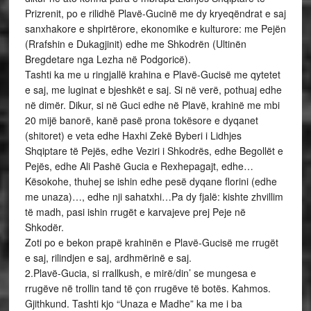
Prizrenit, po e rilidhë Plavë-Gucinë me dy kryeqëndrat e saj
sanxhakore e shpirtërore, ekonomike e kulturore: me Pejën
(Rrafshin e Dukagjinit) edhe me Shkodrën (Ultinën
Bregdetare nga Lezha në Podgoricë).
Tashti ka me u ringjallë krahina e Plavë-Gucisë me qytetet
e saj, me luginat e bjeshkët e saj. Si në verë, pothuaj edhe
në dimër. Dikur, si në Guci edhe në Plavë, krahinë me mbi
20 mijë banorë, kanë pasë prona tokësore e dyqanet
(shitoret) e veta edhe Haxhi Zekë Byberi i Lidhjes
Shqiptare të Pejës, edhe Veziri i Shkodrës, edhe Begollët e
Pejës, edhe Ali Pashë Gucia e Rexhepagajt, edhe…
Kësokohe, thuhej se ishin edhe pesë dyqane florini (edhe
me unaza)…, edhe nji sahatxhi…Pa dy fjalë: kishte zhvillim
të madh, pasi ishin rrugët e karvajeve prej Peje në
Shkodër.
Zoti po e bekon prapë krahinën e Plavë-Gucisë me rrugët
e saj, rilindjen e saj, ardhmërinë e saj.
2.Plavë-Gucia, si rrallkush, e mirë/din’ se mungesa e
rrugëve në trollin tand të çon rrugëve të botës. Kahmos.
Gjithkund. Tashti kjo “Unaza e Madhe” ka me i ba