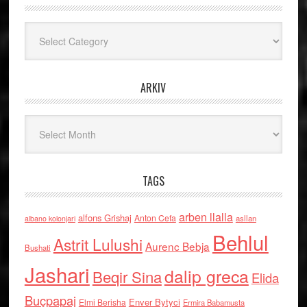
Kategoritë
ARKIV
Arkiv
TAGS
arben llalla
alfons Grishaj
Anton Cefa
asllan
albano kolonjari
Behlul
Astrit Lulushi
Aurenc Bebja
Bushati
Jashari
dalip greca
Beqir Sina
Elida
Buçpapaj
Enver Bytyci
Elmi Berisha
Ermira Babamusta