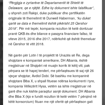
“Përgjigja e zyrtarëve të Departamentit të Shtetit të
Delaware, qe e njëjtë. Edhe ky dokument ishte falsifikuar”
,
u shpreh zoti Rakipi, duke publikuar dhe çertifikatën
origjinale të themelimit të Dunwell Haberman,
“ku duket
qartë se data e themelimit është pikërisht 25 Qershor
2018”
. Për më tepër, kompania rezulton të ketë dorëzuar
pranë QKB-ës dhe bilance e pasqyra financiare fallso, të
viteve 2015, 2016 dhe 2017, ndërkohë që është themeluar
në Qershor të vitit 2018.
Në garën për Lotin I të projektit të Unazës së Re, dega
shqiptare e kompanisë amerikane, DH Albania, është
rregjistruar në Shqipëri në muajin korrik të këtij viti, pak
përpara se të hapej tenderi, me përfaqësues të saj një 26
vjeçar shqiptar, Avdiol Dobi. Së bashku me kompaninë
shqiptare Biba X, u shpall fituese ndërsa konkurrenti i tyre,
kompania Vëllezërit Hysa, vetëm sa ishte rregjistruar në
garë dhe nuk kishte paraqitur asnjë dokument. DH Albania
dhe Biba X (kjo e fundit rezulton të ketë vetëm 7 përqind në
këtë konsorcium) fituan me një ofertë që përfaqëson gati