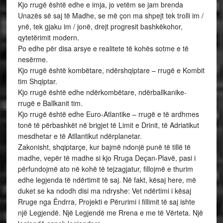
Kjo rrugë është edhe e imja, jo vetëm se jam brenda
Unazës së saj të Madhe, se më çon ma shpejt tek trolli im /
ynë, tek gjaku im / jonë, drejt progresit bashkëkohor,
qytetërimit modern.
Po edhe për disa arsye e realitete të kohës sotme e të
nesërme.
Kjo rrugë është kombëtare, ndërshqiptare – rrugë e Kombit
tim Shqiptar.
Kjo rrugë është edhe ndërkombëtare, ndërballkanike-
rrugë e Ballkanit tim.
Kjo rrugë është edhe Euro-Atlantike – rrugë e të ardhmes
tonë të përbashkët në brigjet të Limit e Drinit, të Adriatikut
mesdhetar e të Atllantikut ndërplanetar.
Zakonisht, shqiptarçe, kur bajmë ndonjë punë të tillë të
madhe, vepër të madhe si kjo Rruga Deçan-Plavë, pasi i
përfundojmë ato në kohë të tejzagjatur, fillojmë e thurim
edhe legjenda të ndërtimit të saj. Në fakt, kësaj here, më
duket se ka ndodh disi ma ndryshe: Vet ndërtimi i kësaj
Rruge nga Ëndrra, Projekti e Përurimi i fillimit të saj ishte
një Legjendë. Një Legjendë me Rrena e me të Vërteta. Një