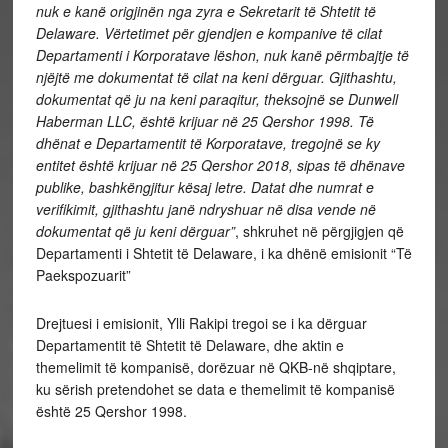
nuk e kanë origjinën nga zyra e Sekretarit të Shtetit të
Delaware. Vërtetimet për gjendjen e kompanive të cilat
Departamenti i Korporatave lëshon, nuk kanë përmbajtje të
njëjtë me dokumentat të cilat na keni dërguar. Gjithashtu,
dokumentat që ju na keni paraqitur, theksojnë se Dunwell
Haberman LLC, është krijuar në 25 Qershor 1998. Të
dhënat e Departamentit të Korporatave, tregojnë se ky
entitet është krijuar në 25 Qershor 2018, sipas të dhënave
publike, bashkëngjitur kësaj letre. Datat dhe numrat e
verifikimit, gjithashtu janë ndryshuar në disa vende në
dokumentat që ju keni dërguar”
, shkruhet në përgjigjen që
Departamenti i Shtetit të Delaware, i ka dhënë emisionit “Të
Paekspozuarit”
Drejtuesi i emisionit, Ylli Rakipi tregoi se i ka dërguar
Departamentit të Shtetit të Delaware, dhe aktin e
themelimit të kompanisë, dorëzuar në QKB-në shqiptare,
ku sërish pretendohet se data e themelimit të kompanisë
është 25 Qershor 1998.