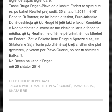
legjendë aspak legjendare.
Tashti Rruga Deçan-Plavë që e kishim Ëndërr të vjetë e të
re, po bahet Realitet prej sodit, 25 shtatorit 2014, në kit’
Rend të Ri Botëror, në kit’ botën e tashtit, Euro-Atlantike.
Do të deshiroja që kjo Rrugë të jetë fakt e faktor Kombëtar
e Ndërkombëtar, e investuar me ideale të larta e fonde të
mëdha, që ky Realitet me dritën e përurimit të mos kthehet
në Ëndërr…Zoti e Bekoftë këtë Rrugë e Njerëzit e saj, 25
Shtatorin e Saj / Tonin çdo ditë të saj krejt zhvillim dhe plot
qytetërim, jo vetëm për Plavë-Gucinë, po për tri shtetet e
Ballkanit.
Në Deçan pa kanë n’Deçan,
më 25 shtator 2014
FILED UNDER:
REPORTAZH
TAGGED WITH:
E MADHE
,
E PLAVË-GUCISË
,
RAMIZ LUSHAJ
,
UNAZA E RE