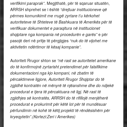
verifikimi paraprak”
. Megjithatë, për të sqaruar situatën,
ARRSH shprehet se i është
“drejtuar institucioneve që
përmes komunikimit me rrugë zyrtare t’u kërkohet
autoriteteve të Shteteve të Bashkuara të Amerikës për të
verifikuar dokumentet e paraqitura në institucionet
shqiptare nga kompania në procedurën e garës”
e për
pasojë deri në pritje të përgjigjes
“nuk do të vijohet me
aktivitetin ndërtimor të kësaj kompanie”.
Autoriteti Rrugor shton se
“në rast se autoritetet amerikane
do të konfirmojnë zyrtarisht pretendimet për falsifikime
dokumentacioni nga kjo kompani, në zbatim të
përcaktimeve ligjore, Autoriteti Rrugor Shqiptar do të
zgjidhë kontratën në mënyrë të njëanshme dhe do ndjekë
procedurat e tjera të përcaktuara në ligj. Në rast të
zgjidhjes së kontratës, ARRSH do të rifillojë menjëherë
procedurat e prokurimit për këtë lot për të mundësuar
përfundimin në kohë të këtij projekti të rëndësishëm për
kryeqytetin”.(Kortezi:Zeri i Amerikes)