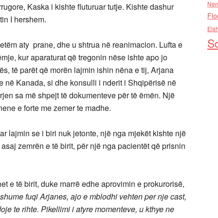
Nen
rrugore, Kaska i kishte fluturuar tutje. Kishte dashur
Flo
tin I hershem.
Els
So
 vetëm aty prane, dhe u shtrua në reanimacion. Lufta e
brëmje, kur aparaturat që tregonin nëse ishte apo jo
ës, të parët që morën lajmin ishin nëna e tij, Arjana
me në Kanada, si dhe konsulli i nderit i Shqipërisë në
errjen sa më shpejt të dokumenteve për të ëmën. Një
e nene e forte me zemer te madhe.
r lajmin se i biri nuk jetonte, një nga mjekët kishte një
e asaj zemrën e të birit, për një nga pacientët që prisnin
t e të birit, duke marrë edhe aprovimin e prokurorisë,
a shume fuqi Arjanes, ajo e mblodhi vehten per nje cast,
je te rihte. Pikellimi i atyre momenteve, u kthye ne