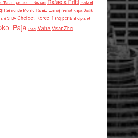
Rafaela Prifti
Rafael
e Tereza
presidenti Nishani
qi
Raimonda Moisiu
Ramiz Lushaj
reshat kripa
Sadik
Shefqet Kercelli
shqiperia
hani
shqiptaret
SHBA
kol Paja
Vatra
Visar Zhiti
Thaci