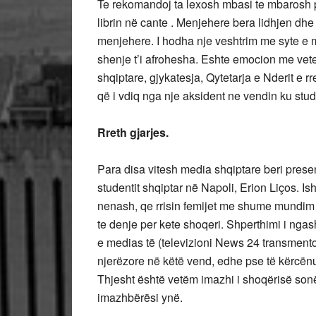
Te rekomandoj ta lexosh mbasi te mbarosh pu
librin në cante . Menjehere bera lidhjen dh
menjehere. I hodha nje veshtrim me syte e 
shenje t’i afrohesha. Eshte emocion me vete, 
shqiptare, gjykatesja, Qytetarja e Nderit e rre
që i vdiq nga nje aksident ne vendin ku studi
Rreth gjarjes.
Para disa vitesh media shqiptare beri pres
studentit shqiptar në Napoli, Erion Liços. I
nenash, qe rrisin femijet me shume mundim ,
te denje per kete shoqeri. Shperthimi i nga
e medias të (televizioni News 24 transmentoi
njerëzore në këtë vend, edhe pse të kërcën
Thjesht është vetëm imazhi i shoqërisë sonë
imazhbërësi ynë.