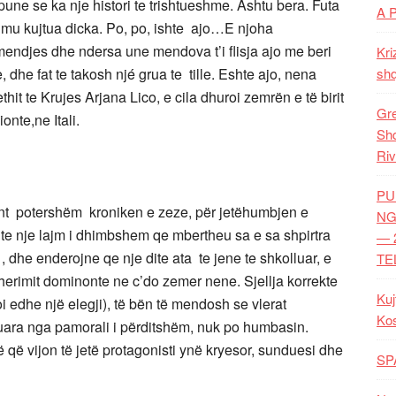
ne se ka nje histori te trishtueshme. Ashtu bera. Futa
A 
e mu kujtua dicka. Po, po, ishte ajo…E njoha
mendjes dhe ndersa une mendova t’i flisja ajo me beri
Kri
dhe fat te takosh njé grua te tille. Eshte ajo, nena
shq
thit te Krujes Arjana Lico, e cila dhuroi zemrën e të birit
Gre
onte,ne Itali.
Shq
Riv
PU
ent potershëm kroniken e zeze, për jetëhumbjen e
NG
shte nje lajm i dhimbshem qe mbertheu sa e sa shpirtra
— 
 dhe enderojne qe nje dite ata te jene te shkolluar, e
TE
sherimit dominonte ne c’do zemer nene. Sjellja korrekte
Kuj
 edhe një elegji), të bën të mendosh se vlerat
Ko
uara nga pamorali i përditshëm, nuk po humbasin.
 që vijon të jetë protagonisti ynë kryesor, sunduesi dhe
SP