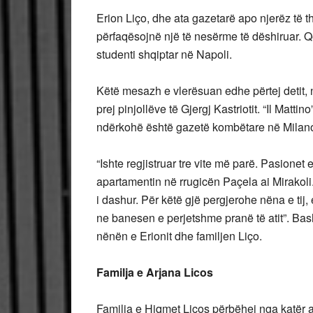
Erion Liço, dhe ata gazetarë apo njerëz të t
përfaqësojnë një të nesërme të dëshiruar. Që
studenti shqiptar në Napoli.
Këtë mesazh e vlerësuan edhe përtej detit, n
prej pinjollëve të Gjergj Kastriotit. “Il Matt
ndërkohë është gazetë kombëtare në Milano në
“Ishte regjistruar tre vite më parë. Pasionet 
apartamentin në rrugicën Paçela ai Mirakoli. 
i dashur. Për këtë gjë pergjerohe nëna e tij,
ne banesen e perjetshme pranë të atit”. Bas
nënën e Erionit dhe familjen Liço.
Familja e Arjana Licos
Familja e Hiqmet Liços përbëhej nga katër an