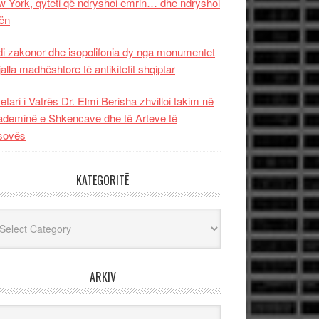
 York, qyteti që ndryshoi emrin… dhe ndryshoi
ën
i zakonor dhe isopolifonia dy nga monumentet
jalla madhështore të antikitetit shqiptar
etari i Vatrës Dr. Elmi Berisha zhvilloi takim në
deminë e Shkencave dhe të Arteve të
sovës
KATEGORITË
egoritë
ARKIV
iv