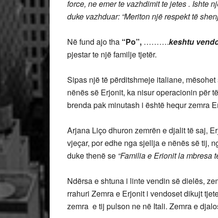
force, ne emer te vazhdimit te jetes . Ishte n
duke vazhduar: “Meriton një respekt të shenjt
Në fund ajo tha
“Po”,
……….
keshtu vendo
pjestar te një familje tjetër.
Sipas një të përditshmeje italiane, mësohet s
nënës së Erjonit, ka nisur operacionin për të
brenda pak minutash i është hequr zemra Erjo
Arjana Liço dhuron zemrën e djalit të saj, Erj
vjeçar, por edhe nga sjellja e nënës së tij, nga
duke thenë se
“Familia e Erionit la mbresa 
Ndërsa e shtuna i linte vendin së dielës, ze
rrahuri Zemra e Erjonit i vendoset dikujt tjet
zemra e tij pulson ne në Itali. Zemra e djalosh