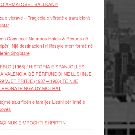
PO ARMATOSET BALLKANI?
za e vlerave – Tragjedia e vërtetë e tranzicionit
iptar
en Coast sjell Nammos Hotels & Resorts në
ipëri: Një destinacion i ri lifestyle merr formë në
ierën Shqiptare
EBLO (1966) / HISTORIA E SPANJOLLES
A VALENCIA QË PËRFUNDOI NË LUSHNJE
29 VJET PRITJE (1937 – 1966) TË NJË
LEFONATE NGA DY MOTRAT
tojmë sakrificën e familjes Lleshi për lirinë e
sovës
AÇI NUK E MPOSHTI SHPIRTIN