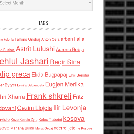
TAGS
arben llalla
alfons Grishaj
Anton Cefa
no kolonjari
Astrit Lulushi
Aurenc Bebja
an Bushati
ehlul Jashari
Beqir Sina
alip greca
Elida Buçpapaj
Elmi Berisha
Eugjen Merlika
er Bytyci
Ermira Babamusta
Frank shkreli
hri Xharra
Fritz
Ilir Levonja
Gezim Llojdia
dovani
kosova
rviste
Kolec Traboini
Keze Kozeta Zylo
sove
nderroi jete
Marjana Bulku
ne Kosove
Murat Gecaj