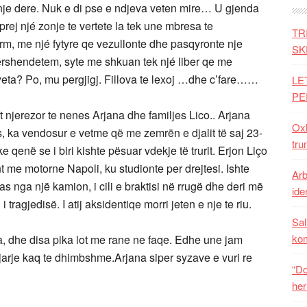
 nje dere. Nuk e di pse e ndjeva veten mire… U gjenda
 prej njé zonje te vertete la tek une mbresa te
TR
rm, me njé fytyre qe vezullonte dhe pasqyronte nje
SK
pershendetem, syte me shkuan tek njé liber qe me
pyeta? Po, mu pergjigj. Fillova te lexoj …dhe c’fare……
LE
PE
tit njerezor te nenes Arjana dhe familjes Lico.. Arjana
Oxh
ës, ka vendosur e vetme që me zemrën e djalit të saj 23-
tru
uke qenë se i biri kishte pësuar vdekje të trurit. Erjon Liço
 me motorne Napoli, ku studionte per drejtesi. Ishte
Arb
as nga një kamion, i cili e braktisi në rrugë dhe deri më
iden
tragjedisë. I atij aksidentiqe morri jeten e nje te riu.
Sal
ko
za, dhe disa pika lot me rane ne faqe. Edhe une jam
jarje kaq te dhimbshme.Arjana siper syzave e vuri re
“Do
her