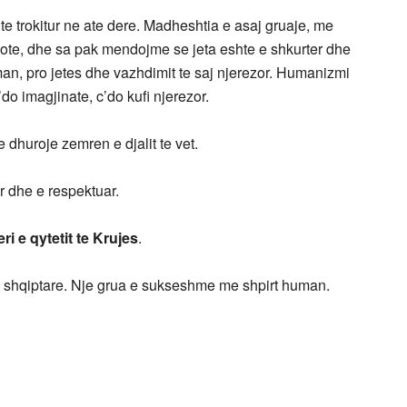
te trokitur ne ate dere. Madheshtia e asaj gruaje, me
 bote, dhe sa pak mendojme se jeta eshte e shkurter dhe
n, pro jetes dhe vazhdimit te saj njerezor. Humanizmi
do imagjinate, c’do kufi njerezor.
huroje zemren e djalit te vet.
r dhe e respektuar.
ri e qytetit te Krujes
.
a shqiptare. Nje grua e sukseshme me shpirt human.