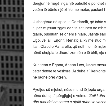
dergjur në rrugë, nga një patrullë e policisë 
vetëm të bënte një xhiro me motor, pasioni i 
U shoqërua në spitalin Cardarelli, që ishte
tij për të jetuar zgjati deri të shtunën në m
gjallë, pushuan së dhëni sinjale. Jashtë sall
Liço, vëllai i Erjonit, Renatoja, ky me studi
Itali, Claudio Panarella, që ndihmoi në nxj
nënë shqiptare dhuroi zemrën e të birit, nj
Kur nëna e Erjonit, Arjana Liço, kishte mësua
tjetër detyrë të vështirë. Ai duhej t´i kërkont
në radhë prej vitesh.
Pyetjes së mjekut, nëse mund të jepte organe
nëna duhej t´i përgjigjej e vetme.
“Zoti i dh
dhe mendoi se zemra e djalit duhet te vazhdo