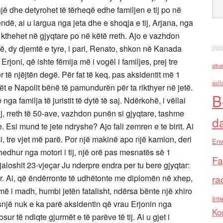
jë dhe detyrohet të tërheqë edhe familjen e tij po në
ndë, ai u largua nga jeta dhe e shoqja e tij, Arjana, nga
hehet në gjyqtare po në këtë rreth. Ajo e vazhdon
ë, dy djemtë e tyre, i pari, Renato, shkon në Kanada
joni, që ishte fëmija më i vogël i familjes, prej tre
alba
r të njëjtën degë. Për fat të keq, pas aksidentit më 1
asll
t e Napolit bënë të pamundurën për ta rikthyer në jetë.
B
ga familja të juristit të dytë të saj. Ndërkohë, i vëllai
, rreth të 50-ave, vazhdon punën si gjyqtare, tashme
d
 Esi mund te jete ndryshe? Ajo fali zemren e te birit. Ai
i, tre vjet më parë. Por një makinë apo një kamion, deri
Env
hedhur nga motori i tij, një orë pas mesnatës së 1
Fa
aloshit 23-vjeçar Ju nderpre endra per tu bere gjyqtar:
r. Ai, që ëndërronte të udhëtonte me diplomën në xhep,
ra
ij më i madh, humbi jetën fatalisht, ndërsa bënte një xhiro
Inte
një nuk e ka parë aksidentin që vrau Erjonin nga
Ko
ur të ndiqte gjurmët e të parëve të tij. Ai u gjet i