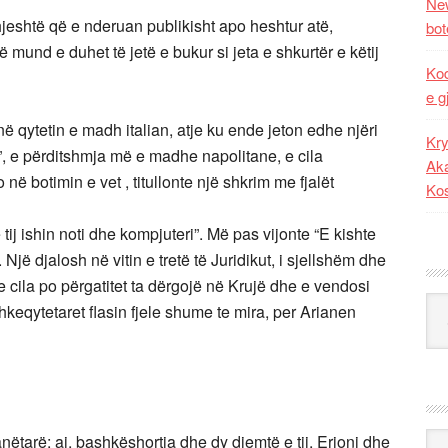
New
hjeshtë që e nderuan publikisht apo heshtur atë,
bot
 mund e duhet të jetë e bukur si jeta e shkurtër e këtij
Kod
e g
ë qytetin e madh italian, atje ku ende jeton edhe njëri
Kry
ino”, e përditshmja më e madhe napolitane, e cila
Aka
 botimin e vet , titullonte një shkrim me fjalët
Ko
e tij ishin noti dhe kompjuteri”. Më pas vijonte “E kishte
Një djalosh në vitin e tretë të Juridikut, i sjellshëm dhe
 e cila po përgatitet ta dërgojë në Krujë dhe e vendosi
Kat
hkeqytetaret flasin fjele shume te mira, per Arianen
Ark
ëtarë: ai, bashkëshortja dhe dy djemtë e tij, Erjoni dhe