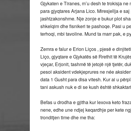
Gjykaten e Tiranes, m’u desh te trokisja ne
para gjyqtares Arjana Lico. Miresjellja e saj
jashtzakonshme. Nje zonje e bukur plot sha
shkelqim dhe fisnikeri te pashoqe. Pasi u 
terhoqi, mbi tavoline. Mund ta marr pak, e 
Zemra e falur e Erion Liços , pjesë e dinjite
Liço, gjyqtare e Gjykatës së Rrethit të Kruj
vjeçar, Erjonit, tashmë të jetojë një tjetër, d
pesoi aksident vdekjeprures ne née aksident
data 1 Gusht para disa vitesh. Kur ai u përpl
tani askush nuk e di se kush është shkaktari i 
Befas u drodha e gjitha kur lexova keto fra
nene, edhe une ndjej keqardhje per kete ng
tronditjen time dhe me tha: