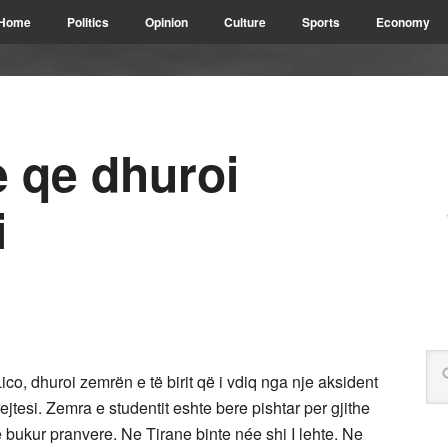
Home
Politics
Opinion
Culture
Sports
Economy
e qe dhuroi
i
Lico, dhuroi zemrën e të birit që i vdiq nga nje aksident
ejtesi. Zemra e studentit eshte bere pishtar per gjithe
 e bukur pranvere. Ne Tirane binte née shi I lehte. Ne