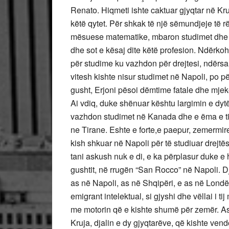
Renato. Hiqmeti ishte caktuar gjyqtar në Kru
këtë qytet. Për shkak të një sëmundjeje të rë
mësuese matematike, mbaron studimet dhe kt
dhe sot e kësaj dite këtë profesion. Ndërkoh
për studime ku vazhdon për drejtesi, ndërsa Er
vitesh kishte nisur studimet në Napoli, po pë
gusht, Erjoni pësoi dëmtime fatale dhe mjekë
Ai vdiq, duke shënuar kështu largimin e dytë n
vazhdon studimet në Kanada dhe e ëma e tij
ne Tirane. Eshte e forte,e paepur, zemermire.
kish shkuar në Napoli për të studiuar drejtës
tani askush nuk e di, e ka përplasur duke e 
gushtit, në rrugën “San Rocco” në Napoli. Dj
as në Napoli, as në Shqipëri, e as në Londë
emigrant intelektual, si gjyshi dhe vëllai i t
me motorin që e kishte shumë për zemër. As
Kruja, djalin e dy gjyqtarëve, që kishte vendos