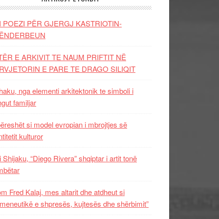
I POEZI PËR GJERGJ KASTRIOTIN-
ËNDERBEUN
TËR E ARKIVIT TE NAUM PRIFTIT NË
RVJETORIN E PARE TE DRAGO SILIQIT
aku, nga elementi arkitektonik te simboli i
ngut familjar
ëreshët si model evropian i mbrojtjes së
titetit kulturor
i Shijaku, “Diego Rivera” shqiptar i artit tonë
mbëtar
m Fred Kalaj, mes altarit dhe atdheut si
meneutikë e shpresës, kujtesës dhe shërbimit”