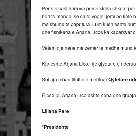
Per nje cast harrova perse kisha shkuar per 
beri te mendoj se sa te vegjel jemi ne kete
me shume te papritura. Lum kush eshte huma
dhe fisnikeria e Arjana Licos ka kaperxyer c’
Vetem nje nene me zemer te madhe mund te d
Kjo eshte Arjana Lico, nje gjyqtare e nderua
Sot ajo mban titullin e merituar
Qytetare nde
E pse jo, Arjana Lico eshte nena dhe gruaj
Liliana Pere
*Presidente