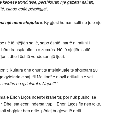
je kerkese tronditese, përshkruan një gazetar italian,
ë, cilado qoftë përgjigjja”.
si njé nene shqiptare
. Ky gjest human solli ne jete nje
e në të njëjtën sallë, sapo është marrë miratimi i
 bërë transplantimin e zemrës. Në të njëjtën sallë,
nit dhe i është vendosur një tjetri.
onit. Kultura dhe dhuntitë intelektuale të shqiptarit 23
 qytetaria e saj. “Il Mattino” e mbyll artikullin e vet
te medhe ne qytetaret e Napolit.”
mra e Erion Liços ndërroi krahëror, por nuk pushoi së
er. Dhe jeta ecen, ndërsa trupi i Erion Liços fle nën tokë,
it shqiptar ben drite, përtej brigjeve të detit.