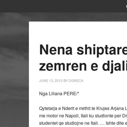
Nena shiptar
zemren e djal
JUNE 13, 2015
BY
DGRECA
Nga Liliana PERE/*
Qytetarja e Nderit e rrethit te Krujes Arjana 
me motor ne Napoli, Itali ku studionte per Dr
studentet qe studiojne ne Itali. … Ishte dite