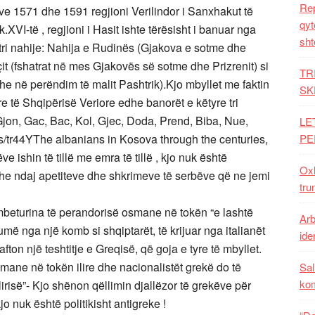
Rep
ëve 1571 dhe 1591 regjioni Verilindor i Sanxhakut të
qyt
.XVI-të , regjioni i Hasit ishte tërësisht i banuar nga
sht
ë tri nahije: Nahija e Rudinës (Gjakova e sotme dhe
çit (fshatrat në mes Gjakovës së sotme dhe Prizrenit) si
TR
dhe në perëndim të malit Pashtrik).Kjo mbyllet me faktin
SK
 të Shqipërisë Veriore edhe banorët e këtyre tri
 Gjon, Gac, Bac, Kol, Gjec, Doda, Prend, Biba, Nue,
LE
.is/tr44YThe albanians in Kosova through the centuries,
PE
 ishin të tillë me emra të tillë , kjo nuk është
Oxh
dhe ndaj apetiteve dhe shkrimeve të serbëve që ne jemi
tru
mbeturina të perandorisë osmane në tokën “e lashtë
Arb
më nga një komb si shqiptarët, të krijuar nga italianët
iden
on një teshtitje e Greqisë, që goja e tyre të mbyllet.
mane në tokën ilire dhe nacionalistët grekë do të
Sal
ko
irisë”- Kjo shënon qëllimin djallëzor të grekëve për
jo nuk është politikisht antigreke !