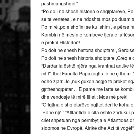
pashmangshme.”
“Po doli në shesh historia e shqiptarëve, P
së të vërtetës . e ne ndoshta mos po duam 
Po mirë ,po e shofim se ku ishim , e përse n
Kombin në mesin e kombeve tjera e lartëson e 
e prekni Historinë!
Po doli në shesh historia shqiptare , Serbis
Po doli në shesh historia shqiptare ,Greqia 
“Dardania është njëra nga krahinat antike të
miri”. thot Fanulla Papazogllu ,e ne ç`themi 
edhe zjarr. Jo ,nuk guxon asgjë të preket ng
gjithëshqipëtar . . E pamë më lartë se kombi y
dhe vendosje të mirë fillet : Mos më prek!
“Origjina e shqiptarëve ngjitet deri te koh
.Edhe një : “Atllantida e cila është zhdukur p
cilët shpëtuan nga përmbytja e Atlantidës dhe 
sidomos në Evropë, Afrikë dhe Azi të vogël