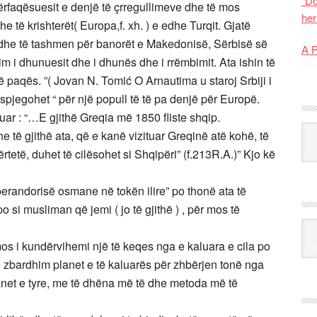
“Do
ërfaqësuesit e denjë të çrregullimeve dhe të mos
her
dhe të krishterët( Europa,f. xh. ) e edhe Turqit. Gjatë
 dhe të tashmen për banorët e Makedonisë, Sërbisë së
A 
m i dhunuesit dhe i dhunës dhe i rrëmbimit. Ata ishin të
ë paqës. ”( Jovan N. Tomić O Arnautima u staroj Srbiji i
spjegohet “ për një popull të të pa denjë për Europë.
r : “…E gjithë Greqia më 1850 fliste shqip.
Kat
të gjithë ata, që e kanë vizituar Greqinë atë kohë, të
rtetë, duhet të cilësohet si Shqipëri” (f.213R.A.)” Kjo kë
perandorisë osmane në tokën ilire” po thonë ata të
po si musliman që jemi ( jo të gjithë ) , për mos të
Ark
s i kundërvihemi një të keqes nga e kaluara e cila po
 zbardhim planet e të kaluarës për zhbërjen tonë nga
lanet e tyre, me të dhëna më të dhe metoda më të