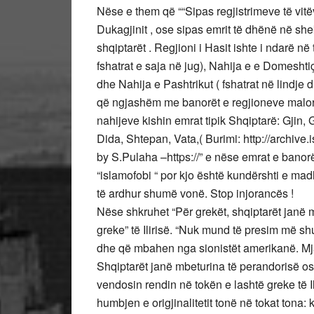
Nëse e them që ““Sipas regjistrimeve të vit
Dukagjinit , ose sipas emrit të dhënë në shek
shqiptarët . Regjioni i Hasit ishte i ndarë n
fshatrat e saja në jug), Nahija e e Domeshti
dhe Nahija e Pashtrikut ( fshatrat në lindje 
që ngjashëm me banorët e regjioneve malore
nahijeve kishin emrat tipik Shqiptarë: Gjin,
Dida, Shtepan, Vata,( Burimi: http://archive
by S.Pulaha –https://” e nëse emrat e banorëve
“islamofobi “ por kjo është kundërshti e ma
të ardhur shumë vonë. Stop injorancës !
Nëse shkruhet “Për grekët, shqiptarët janë 
greke” të Ilirisë. “Nuk mund të presim më shu
dhe që mbahen nga sionistët amerikanë. Mjaft
Shqiptarët janë mbeturina të perandorisë os
vendosin rendin në tokën e lashtë greke të Il
humbjen e origjinalitetit tonë në tokat tona: k