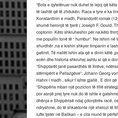
“Bota e qytetëruar nuk duhet te lejoj që kët
të lashtë që të zhdukën. Raca e tyre e ka li
Konstantinin e madh, Perandorët romak (12)
shumë heronjë të tjerë ( Joseph F. Gould, Th
coptonin .Këto shkruheshin për ne,këto thirrj
me popullin tonë të “ humbur”. Ne ishim në t
shurdhër ,na e kishin shkyer timpanin e lash
gatimit. Të rrallët ishin ata që e dinin këtë
ecën dhe historia shkruhej ashtu si që e doni
“Shqiptarët janë pasardhës të Ilirëve, ndërs
stërnipërit e Pellazgëve”. Johann Georg von
Hahni i madh , sikur t`ishte gjallë . E dini
“Shqipëria mban një pozicion të tillë strategj
por asnjë prej tyre nuk do të ishte e gatshme
dhënja e Shqipërisë ndaj çdonjërës racë, 
ndryshme, do të shkaktonte një xhelozi të ti
lufte tjetër në Ballkan – e cila mund të përfs