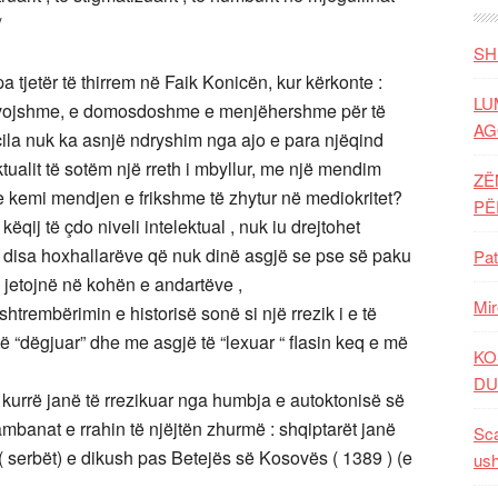
/
SH
pa tjetër të thirrem në Faik Konicën, kur kërkonte :
LU
evojshme, e domosdoshme e menjëhershme për të
AG
ila nuk ka asnjë ndryshim nga ajo e para njëqind
ualit të sotëm një rreth i mbyllur, me një mendim
ZË
e kemi mendjen e frikshme të zhytur në mediokritet?
P
këqij të çdo niveli intelektual , nuk iu drejtohet
ë , disa hoxhallarëve që nuk dinë asgjë se pse së paku
Pat
e jetojnë në kohën e andartëve ,
Mir
 shtrembërimin e historisë sonë si një rrezik i e të
të “dëgjuar” dhe me asgjë të “lexuar “ flasin keq e më
KO
DU
 kurrë janë të rrezikuar nga humbja e autoktonisë së
mbanat e rrahin të njëjtën zhurmë : shqiptarët janë
Sca
 ( serbët) e dikush pas Betejës së Kosovës ( 1389 ) (e
ush