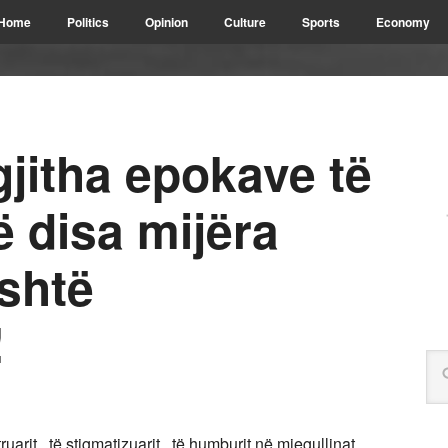
Home
Politics
Opinion
Culture
Sports
Economy
gjitha epokave të
ë disa mijëra
shtë
!
uarit , të stigmatizuarit , të humburit në mjegullinat