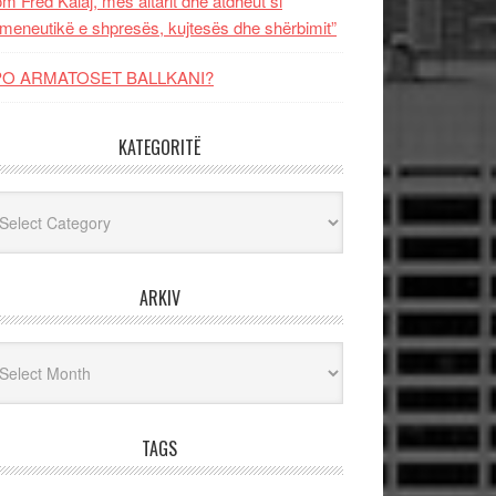
m Fred Kalaj, mes altarit dhe atdheut si
meneutikë e shpresës, kujtesës dhe shërbimit”
PO ARMATOSET BALLKANI?
KATEGORITË
egoritë
ARKIV
iv
TAGS