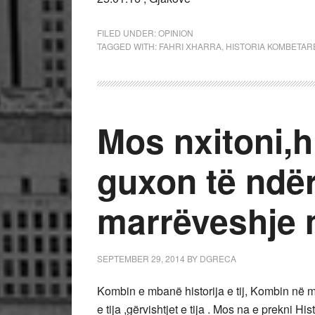
FILED UNDER:
OPINION
TAGGED WITH:
FAHRI XHARRA
,
HISTORIA KOMBETAR
Mos nxitoni,h
guxon të ndë
marrëveshje
SEPTEMBER 29, 2014
BY
DGRECA
Kombin e mbanë historija e tij, Kombin në me
e tija ,gërvishtjet e tija . Mos na e prekni His