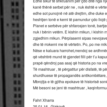
Edhe sikur të shkruanim për çdo ditë nga nj
kanë thënë serbet për ne , nuk është e vërt
edhe sot punojnë në atë drejtim, dhe duke 
heshtjen tonë e kemi të pamundur çdo llojë p
Planet e serbëve për shfarosjen tonë, bartj
nuk i bënin vetëm. E kishin mikun, i kishin 
zgjedhim mikun. Përplasemi sipas nevojave d
dhe të rrokemi me të vërtetin. Po, po me mik
Nëse e kaluara harrohet,mendoj se ardhmëri
që vështirë mund të gjendet filli për t’u kapu
prapë qëndroj pas asaj që historia po na vre
Të mashtruar , të përgatitur për disfatë, të p
shurdhuese të propagandës antikombëtare, të
Mbrojtja e të gjitha epokave të historisë s
Më besoni se jeni të mashtruar , keqinformuar
Fahri Xharra
25.01.16 , Gjakovë