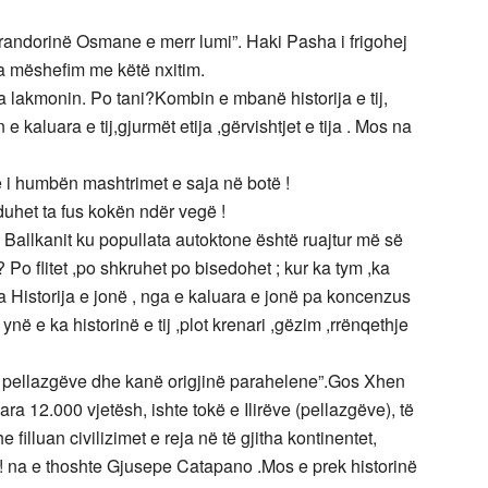
erandorinë Osmane e merr lumi”. Haki Pasha i frigohej
ta mëshefim me këtë nxitim.
a lakmonin. Po tani?Kombin e mbanë historija e tij,
kaluara e tij,gjurmët etija ,gërvishtjet e tija . Mos na
ë i humbën mashtrimet e saja në botë !
duhet ta fus kokën ndër vegë !
 Ballkanit ku popullata autoktone është ruajtur më së
? Po flitet ,po shkruhet po bisedohet ; kur ka tym ,ka
a Historija e jonë , nga e kaluara e jonë pa koncenzus
në e ka historinë e tij ,plot krenari ,gëzim ,rrënqethje
a e pellazgëve dhe kanë origjinë parahelene”.Gos Xhen
ara 12.000 vjetësh, ishte tokë e Ilirëve (pellazgëve), të
filluan civilizimet e reja në të gjitha kontinentet,
”! na e thoshte Gjusepe Catapano .Mos e prek historinë