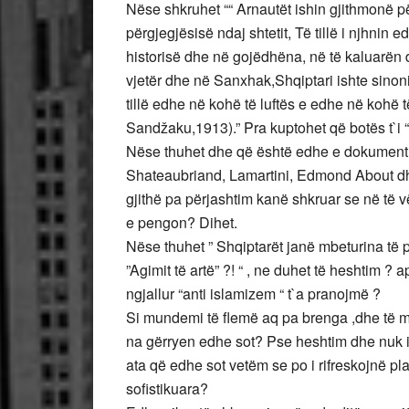
Nëse shkruhet ““ Arnautët ishin gjithmonë p
përgjegjësisë ndaj shtetit, Të tillë i njhnin e
historisë dhe në gojëdhëna, në të kaluarën
vjetër dhe në Sanxhak,Shqiptari ishte sinoni
tillë edhe në kohë të luftës e edhe në kohë t
Sandžaku,1913).” Pra kuptohet që botës t`i “
Nëse thuhet dhe që është edhe e dokumentua
Shateaubriand, Lamartini, Edmond About dhe 
gjithë pa përjashtim kanë shkruar se në të vë
e pengon? Dihet.
Nëse thuhet ” Shqiptarët janë mbeturina të 
”Agimit të artë” ?! “ , ne duhet të heshtim ? a
ngjallur “anti islamizem “ t`a pranojmë ?
Si mundemi të flemë aq pa brenga ,dhe të mo
na gërryen edhe sot? Pse heshtim dhe nuk i
ata që edhe sot vetëm se po i rifreskojnë p
sofistikuara?