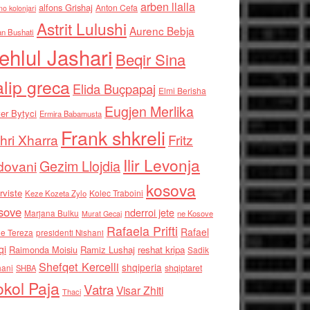
arben llalla
alfons Grishaj
Anton Cefa
no kolonjari
Astrit Lulushi
Aurenc Bebja
an Bushati
ehlul Jashari
Beqir Sina
alip greca
Elida Buçpapaj
Elmi Berisha
Eugjen Merlika
er Bytyci
Ermira Babamusta
Frank shkreli
hri Xharra
Fritz
Ilir Levonja
Gezim Llojdia
dovani
kosova
rviste
Kolec Traboini
Keze Kozeta Zylo
sove
nderroi jete
Marjana Bulku
ne Kosove
Murat Gecaj
Rafaela Prifti
Rafael
e Tereza
presidenti Nishani
qi
Raimonda Moisiu
Ramiz Lushaj
reshat kripa
Sadik
Shefqet Kercelli
shqiperia
hani
shqiptaret
SHBA
kol Paja
Vatra
Visar Zhiti
Thaci