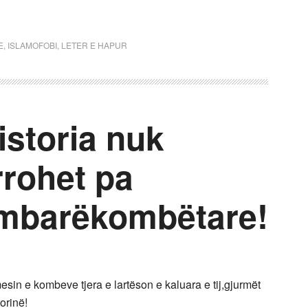
E
,
ISLAMOFOBI
,
LETER E HAPUR
istoria nuk
rrohet pa
 mbarëkombëtare!
sin e kombeve tjera e lartëson e kaluara e tij,gjurmët
torinë!