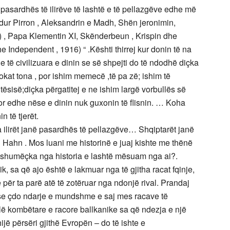
a pasardhës të ilirëve të lashtë e të pellazgëve edhe më
ndur Pirron , Aleksandrin e Madh, Shën jeronimin,
 , Papa Klementin XI, Skënderbeun , Krispin dhe
e Independent , 1916) “ .Kështi thirrej kur donin të na
e të civilizuara e dinin se së shpejti do të ndodhë diçka
okat tona , por ishim memecë ,të pa zë; ishim të
tësisë;diçka përgatitej e ne ishim largë vorbullës së
 ,por edhe nëse e dinin nuk guxonin të flisnin. … Koha
n të tjerët.
a ilirët janë pasardhës të pellazgëve… Shqiptarët janë
 Hahn . Mos luani me historinë e juaj kishte me thënë
 që shumëçka nga historia e lashtë mësuam nga ai?.
ik, sa që ajo është e lakmuar nga të gjitha racat fqinje,
 për ta parë atë të zotëruar nga ndonjë rival. Prandaj
ose çdo ndarje e mundshme e saj mes racave të
llë kombëtare e racore ballkanike sa që ndezja e një
hijë përsëri gjithë Evropën – do të ishte e