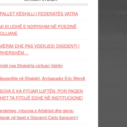
PALLET KËSHILLI I FEDERATËS VATRA
MI SI UDHË E NDRYSHIM NË POEZINË
OLLIANE
MËRIM DHE PAS VDEKJES! DISIDENTI I
ËRHERSHËM…
riotë nga Shqipëria vizituan Vatrën
ëseardhje në Shqipëri, Ambasador Eric Wendt
SOVA E KA FITUAR LUFTËN, POR PAQEN
HET TA FITOJË EDHE NË INSTITUCIONE!
nderbeg, mburoja e Arbërisë dhe gjeniu
tarak në faqet e Giovanni Carlo Saraceni-t