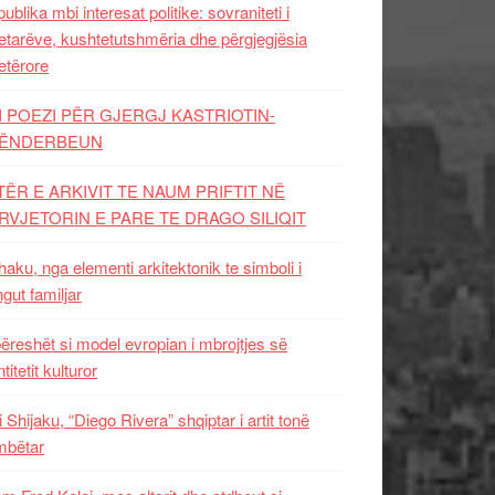
ublika mbi interesat politike: sovraniteti i
etarëve, kushtetutshmëria dhe përgjegjësia
etërore
I POEZI PËR GJERGJ KASTRIOTIN-
ËNDERBEUN
TËR E ARKIVIT TE NAUM PRIFTIT NË
RVJETORIN E PARE TE DRAGO SILIQIT
aku, nga elementi arkitektonik te simboli i
ngut familjar
ëreshët si model evropian i mbrojtjes së
titetit kulturor
i Shijaku, “Diego Rivera” shqiptar i artit tonë
mbëtar