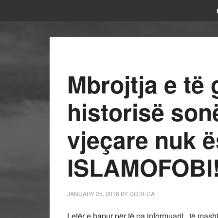
Mbrojtja e të 
historisë son
vjeçare nuk ë
ISLAMOFOBI
JANUARY 25, 2016
BY
DGRECA
Letër e hapur për të pa informuarit , të mashtr