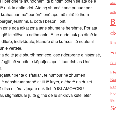
ë libër dhe të mundohemi ta bindim botën se atë që e
alba
etë,nuk ia dalim dot. Ata aq shumë kanë punuar por
asll
e krahasuar me” punën” tonë apo më mirë të them
B
ërgënjeshtrimi. E bota i beson librit.
en tonë nga tokat tona janë shumë të hershme. Por ata
d
miqtë të cilëve iu ndihmonin. E ne ende nuk po dimë ta
itore, individuale, klanore dhe kurrsesi të ndalemi
Env
un e vërtetë.
Fa
a do të jetë shurdhmemece, ose ndërprerje e historisë,
r /ngjit në vendin e këputjes,apo filluar rishtas Unë
ra
t.
Inte
ërgatitur për të disfatuar , të humbur në zhurmën
Ko
 nënshtruar pranë aktit të kryer, atëherë na duket
Nen
onë disa mijëra vjeçare nuk është ISLAMOFOBI !
Flo
, stigmatizuar ju të gjithë që iu shkrova këtë letër.
Els
So