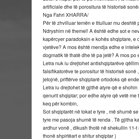
artificiale dhe të porositura të historisë sonë
Nga Fahri XHARRA/
Për të zhvilluar temën e titulluar mu deshtë 
Ndryshim në themel! A është edhe sot e n
kapërcyer paradoksin e kohës shqiptare, e c
vjetëve? A mos është mendja edhe e intelekt
dogmatik të thatë dhe të pa jetë? A mos po 
Letra nuk iu drejtohet antishqiptarëve qëllim 
falsifikatorëve te porositur të historisë son
jetojnë, priftërve shqiptarë ortodoks që end
Letra iu drejtohet të gjithë atyre që e shohin
qenurit shqiptar; por edhe atyre që vetë me 
keq për kombin,
Sot shqiptarët në tokat e tyre , më shumë se
tyre me pasoja shumë të renda . Të gjitha ka
ardhur vonë , dikush thotë në shekullin 11-t
thonë shpirtëart e shitur shqiptar )