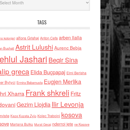
TAGS
arben llalla
alfons Grishaj
Anton Cefa
no kolonjari
Astrit Lulushi
Aurenc Bebja
an Bushati
ehlul Jashari
Beqir Sina
alip greca
Elida Buçpapaj
Elmi Berisha
Eugjen Merlika
er Bytyci
Ermira Babamusta
Frank shkreli
hri Xharra
Fritz
Ilir Levonja
Gezim Llojdia
dovani
kosova
rviste
Kolec Traboini
Keze Kozeta Zylo
sove
nderroi jete
Marjana Bulku
ne Kosove
Murat Gecaj