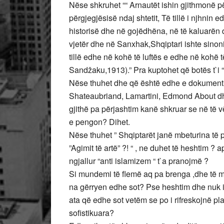
Nëse shkruhet ““ Arnautët ishin gjithmonë p
përgjegjësisë ndaj shtetit, Të tillë i njhnin e
historisë dhe në gojëdhëna, në të kaluarën
vjetër dhe në Sanxhak,Shqiptari ishte sinoni
tillë edhe në kohë të luftës e edhe në kohë t
Sandžaku,1913).” Pra kuptohet që botës t`i “
Nëse thuhet dhe që është edhe e dokumentua
Shateaubriand, Lamartini, Edmond About dhe 
gjithë pa përjashtim kanë shkruar se në të vë
e pengon? Dihet.
Nëse thuhet ” Shqiptarët janë mbeturina të 
”Agimit të artë” ?! “ , ne duhet të heshtim ? a
ngjallur “anti islamizem “ t`a pranojmë ?
Si mundemi të flemë aq pa brenga ,dhe të mo
na gërryen edhe sot? Pse heshtim dhe nuk i
ata që edhe sot vetëm se po i rifreskojnë p
sofistikuara?