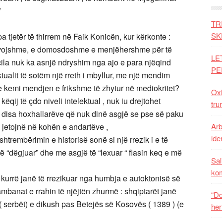
/
TR
SK
pa tjetër të thirrem në Faik Konicën, kur kërkonte :
evojshme, e domosdoshme e menjëhershme për të
LE
ila nuk ka asnjë ndryshim nga ajo e para njëqind
PE
ualit të sotëm një rreth i mbyllur, me një mendim
e kemi mendjen e frikshme të zhytur në mediokritet?
Oxh
këqij të çdo niveli intelektual , nuk iu drejtohet
tru
ë , disa hoxhallarëve që nuk dinë asgjë se pse së paku
e jetojnë në kohën e andartëve ,
Arb
iden
 shtrembërimin e historisë sonë si një rrezik i e të
të “dëgjuar” dhe me asgjë të “lexuar “ flasin keq e më
Sal
ko
 kurrë janë të rrezikuar nga humbja e autoktonisë së
mbanat e rrahin të njëjtën zhurmë : shqiptarët janë
“Do
 ( serbët) e dikush pas Betejës së Kosovës ( 1389 ) (e
her