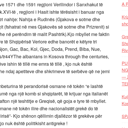
A 
ëve 1571 dhe 1591 regjioni Verilindor i Sanxhakut të
.XVI-të , regjioni i Hasit ishte tërësisht i banuar nga
Kri
ë tri nahije: Nahija e Rudinës (Gjakova e sotme dhe
shq
çit (fshatrat në mes Gjakovës së sotme dhe Prizrenit) si
dhe në perëndim të malit Pashtrik).Kjo mbyllet me faktin
Gre
 të Shqipërisë Veriore edhe banorët e këtyre tri
Shq
 Gjon, Gac, Bac, Kol, Gjec, Doda, Prend, Biba, Nue,
Riv
.is/tr44YThe albanians in Kosova through the centuries,
PU
 ishin të tillë me emra të tillë , kjo nuk është
NG
dhe ndaj apetiteve dhe shkrimeve të serbëve që ne jemi
— 
TE
mbeturina të perandorisë osmane në tokën “e lashtë
më nga një komb si shqiptarët, të krijuar nga italianët
Kuj
on një teshtitje e Greqisë, që goja e tyre të mbyllet.
Ko
mane në tokën ilire dhe nacionalistët grekë do të
irisë”- Kjo shënon qëllimin djallëzor të grekëve për
SP
jo nuk është politikisht antigreke !