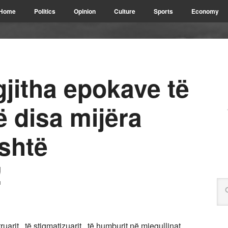
Home
Politics
Opinion
Culture
Sports
Economy
gjitha epokave të
ë disa mijëra
shtë
!
uarit , të stigmatizuarit , të humburit në mjegullinat