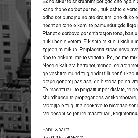
Edhe sikur të shkruanim për çdo ditë nga nj
kanë thënë serbet për ne , nuk është e vërt
edhe sot punojnë në atë drejtim, dhe duke 
heshtjen tonë e kemi të pamundur çdo llojë p
Planet e serbëve për shfarosjen tonë, bartj
nuk i bënin vetëm. E kishin mikun, i kishin 
zgjedhim mikun. Përplasemi sipas nevojave d
dhe të rrokemi me të vërtetin. Po, po me mik
Nëse e kaluara harrohet,mendoj se ardhmëri
që vështirë mund të gjendet filli për t’u kapu
prapë qëndroj pas asaj që historia po na vre
Të mashtruar , të përgatitur për disfatë, të p
shurdhuese të propagandës antikombëtare, të
Mbrojtja e të gjitha epokave të historisë s
Më besoni se jeni të mashtruar , keqinformuar
Fahri Xharra
25.01.16 , Gjakovë