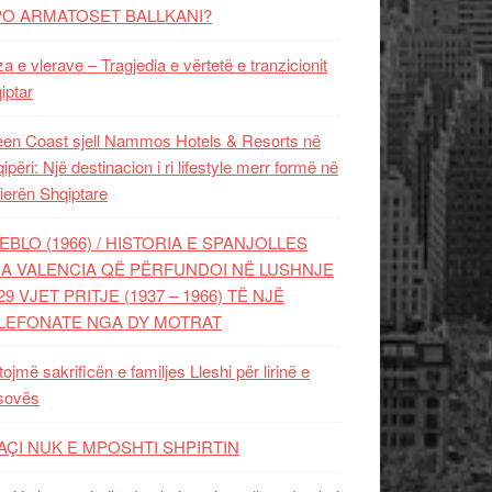
PO ARMATOSET BALLKANI?
za e vlerave – Tragjedia e vërtetë e tranzicionit
iptar
en Coast sjell Nammos Hotels & Resorts në
ipëri: Një destinacion i ri lifestyle merr formë në
ierën Shqiptare
EBLO (1966) / HISTORIA E SPANJOLLES
A VALENCIA QË PËRFUNDOI NË LUSHNJE
29 VJET PRITJE (1937 – 1966) TË NJË
LEFONATE NGA DY MOTRAT
tojmë sakrificën e familjes Lleshi për lirinë e
sovës
AÇI NUK E MPOSHTI SHPIRTIN