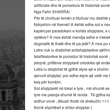
artificiale dhe të porositura të historisë sonë
Nga Fahri XHARRA/
Për të zhvilluar temën e titulluar mu deshtë 
Ndryshim në themel! A është edhe sot e n
kapërcyer paradoksin e kohës shqiptare, e c
vjetëve? A mos është mendja edhe e intelekt
dogmatik të thatë dhe të pa jetë? A mos po 
Letra nuk iu drejtohet antishqiptarëve qëllim 
falsifikatorëve te porositur të historisë son
jetojnë, priftërve shqiptarë ortodoks që end
Letra iu drejtohet të gjithë atyre që e shohin
qenurit shqiptar; por edhe atyre që vetë me 
keq për kombin,
Sot shqiptarët në tokat e tyre , më shumë se
tyre me pasoja shumë të renda . Të gjitha ka
ardhur vonë , dikush thotë në shekullin 11-t
thonë shpirtëart e shitur shqiptar )