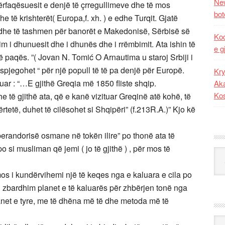
New
ërfaqësuesit e denjë të çrregullimeve dhe të mos
bot
dhe të krishterët( Europa,f. xh. ) e edhe Turqit. Gjatë
 dhe të tashmen për banorët e Makedonisë, Sërbisë së
Kod
m i dhunuesit dhe i dhunës dhe i rrëmbimit. Ata ishin të
e g
ë paqës. ”( Jovan N. Tomić O Arnautima u staroj Srbiji i
spjegohet “ për një popull të të pa denjë për Europë.
Kry
r : “…E gjithë Greqia më 1850 fliste shqip.
Aka
Ko
të gjithë ata, që e kanë vizituar Greqinë atë kohë, të
rtetë, duhet të cilësohet si Shqipëri” (f.213R.A.)” Kjo kë
perandorisë osmane në tokën ilire” po thonë ata të
po si musliman që jemi ( jo të gjithë ) , për mos të
Kat
s i kundërvihemi një të keqes nga e kaluara e cila po
 zbardhim planet e të kaluarës për zhbërjen tonë nga
lanet e tyre, me të dhëna më të dhe metoda më të
Ark