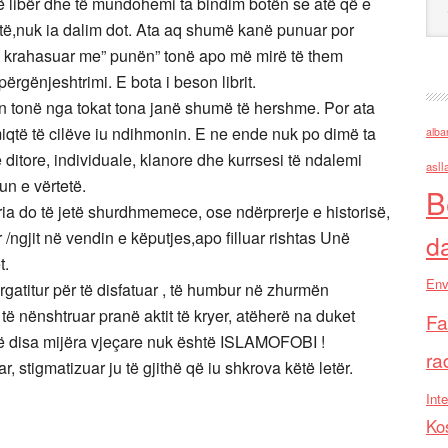
ë libër dhe të mundohemi ta bindim botën se atë që e
etë,nuk ia dalim dot. Ata aq shumë kanë punuar por
e krahasuar me” punën” tonë apo më mirë të them
ërgënjeshtrimi. E bota i beson librit.
en tonë nga tokat tona janë shumë të hershme. Por ata
miqtë të cilëve iu ndihmonin. E ne ende nuk po dimë ta
alba
itore, individuale, klanore dhe kurrsesi të ndalemi
asll
un e vërtetë.
B
a do të jetë shurdhmemece, ose ndërprerje e historisë,
r /ngjit në vendin e këputjes,apo filluar rishtas Unë
d
t.
Env
ërgatitur për të disfatuar , të humbur në zhurmën
 nënshtruar pranë aktit të kryer, atëherë na duket
Fa
onë disa mijëra vjeçare nuk është ISLAMOFOBI !
ra
, stigmatizuar ju të gjithë që iu shkrova këtë letër.
Inte
Ko