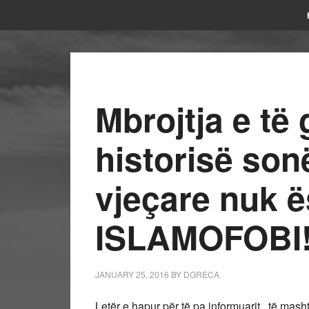
Mbrojtja e të 
historisë son
vjeçare nuk ë
ISLAMOFOBI
JANUARY 25, 2016
BY
DGRECA
Letër e hapur për të pa informuarit , të mashtr