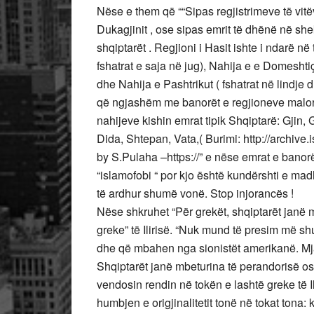
Nëse e them që ““Sipas regjistrimeve të vit
Dukagjinit , ose sipas emrit të dhënë në shek
shqiptarët . Regjioni i Hasit ishte i ndarë n
fshatrat e saja në jug), Nahija e e Domeshti
dhe Nahija e Pashtrikut ( fshatrat në lindje 
që ngjashëm me banorët e regjioneve malore
nahijeve kishin emrat tipik Shqiptarë: Gjin,
Dida, Shtepan, Vata,( Burimi: http://archive
by S.Pulaha –https://” e nëse emrat e banorëve
“islamofobi “ por kjo është kundërshti e ma
të ardhur shumë vonë. Stop injorancës !
Nëse shkruhet “Për grekët, shqiptarët janë 
greke” të Ilirisë. “Nuk mund të presim më shu
dhe që mbahen nga sionistët amerikanë. Mjaft
Shqiptarët janë mbeturina të perandorisë os
vendosin rendin në tokën e lashtë greke të Il
humbjen e origjinalitetit tonë në tokat tona: k