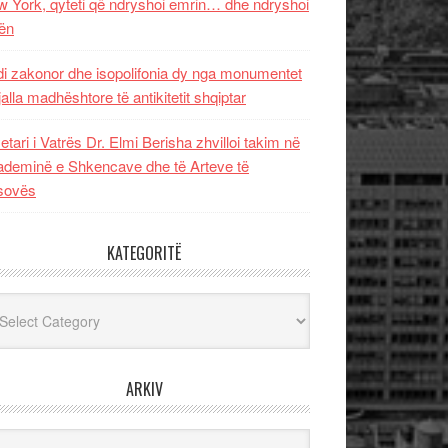
 York, qyteti që ndryshoi emrin… dhe ndryshoi
ën
i zakonor dhe isopolifonia dy nga monumentet
jalla madhështore të antikitetit shqiptar
etari i Vatrës Dr. Elmi Berisha zhvilloi takim në
deminë e Shkencave dhe të Arteve të
sovës
KATEGORITË
egoritë
ARKIV
iv