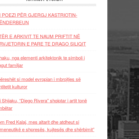
I POEZI PËR GJERGJ KASTRIOTIN-
ËNDERBEUN
TËR E ARKIVIT TE NAUM PRIFTIT NË
RVJETORIN E PARE TE DRAGO SILIQIT
aku, nga elementi arkitektonik te simboli i
ngut familjar
ëreshët si model evropian i mbrojtjes së
titetit kulturor
i Shijaku, “Diego Rivera” shqiptar i artit tonë
mbëtar
m Fred Kalaj, mes altarit dhe atdheut si
meneutikë e shpresës, kujtesës dhe shërbimit”