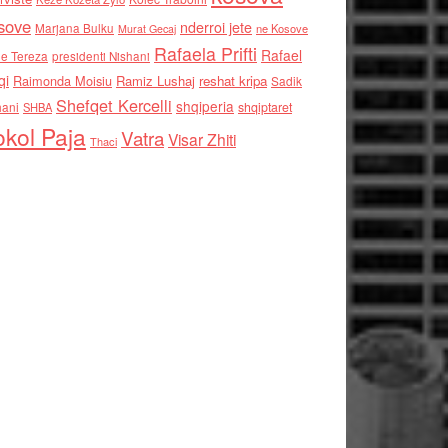
sove
nderroi jete
Marjana Bulku
ne Kosove
Murat Gecaj
Rafaela Prifti
Rafael
e Tereza
presidenti Nishani
qi
Raimonda Moisiu
Ramiz Lushaj
reshat kripa
Sadik
Shefqet Kercelli
shqiperia
hani
shqiptaret
SHBA
kol Paja
Vatra
Visar Zhiti
Thaci