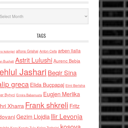
iv
TAGS
arben llalla
alfons Grishaj
Anton Cefa
no kolonjari
Astrit Lulushi
Aurenc Bebja
an Bushati
ehlul Jashari
Beqir Sina
alip greca
Elida Buçpapaj
Elmi Berisha
Eugjen Merlika
er Bytyci
Ermira Babamusta
Frank shkreli
hri Xharra
Fritz
Ilir Levonja
Gezim Llojdia
dovani
kosova
rviste
Kolec Traboini
Keze Kozeta Zylo