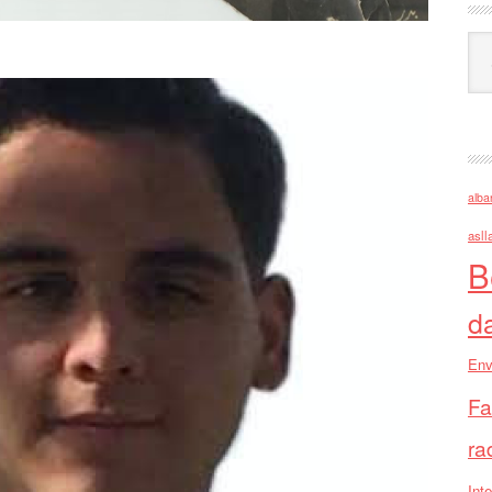
Ark
alba
asll
B
d
Env
Fa
ra
Inte