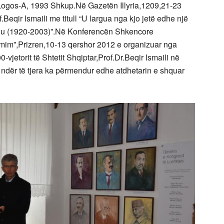
Logos-A, 1993 Shkup.Në Gazetën Illyria,1209,21-23
.Beqir Ismaili me titull “U largua nga kjo jetë edhe një
hiu (1920-2003)”.Në Konferencën Shkencore
mim”,Prizren,10-13 qershor 2012 e organizuar nga
vjetorit të Shtetit Shqiptar,Prof.Dr.Beqir Ismaili në
ndër të tjera ka përmendur edhe atdhetarin e shquar