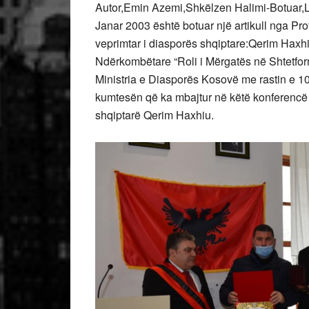
Autor,Emin Azemi,Shkëlzen Halimi-Botuar,
Janar 2003 është botuar një artikull nga Prof
veprimtar i diasporës shqiptare:Qerim Hax
Ndërkombëtare “Roli i Mërgatës në Shtetfor
Ministria e Diasporës Kosovë me rastin e 100-
kumtesën që ka mbajtur në këtë konferencë 
shqiptarë Qerim Haxhiu.