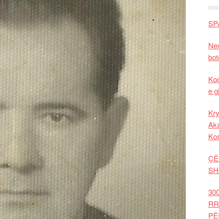
SP
New
bot
Kod
e g
Kry
Aka
Ko
ÇË
SH
30
RR
PË