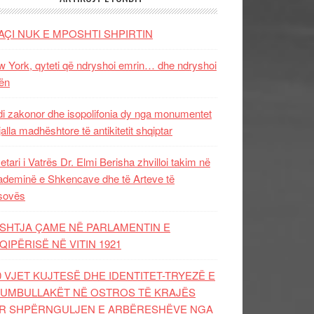
AÇI NUK E MPOSHTI SHPIRTIN
 York, qyteti që ndryshoi emrin… dhe ndryshoi
ën
i zakonor dhe isopolifonia dy nga monumentet
jalla madhështore të antikitetit shqiptar
etari i Vatrës Dr. Elmi Berisha zhvilloi takim në
deminë e Shkencave dhe të Arteve të
sovës
SHTJA ÇAME NË PARLAMENTIN E
QIPËRISË NË VITIN 1921
0 VJET KUJTESË DHE IDENTITET-TRYEZË E
UMBULLAKËT NË OSTROS TË KRAJËS
R SHPËRNGULJEN E ARBËRESHËVE NGA