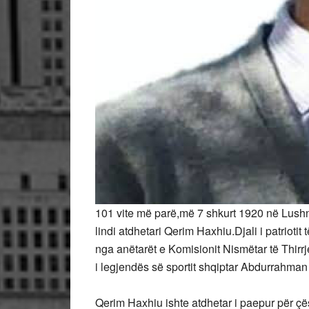
101 vite më parë,më 7 shkurt 1920 në Lushnjë
lindi atdhetari Qerim Haxhiu.Djali i patriotit
nga anëtarët e Komisionit Nismëtar të Thirrj
i legjendës së sportit shqiptar Abdurrahma
Qerim Haxhiu ishte atdhetar i paepur për ç