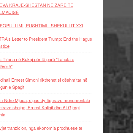
EVA KRAJË-SHESTAN NË ZARË TË
LMACISË
POPULLIMI, PUSHTIMI I SHEKULLIT XXI
RA’s Letter to President Trump: End the Hague
ustice
 Tirana në Kukaj për të parë “Lahuta e
ësisë”
dinali Ernest Simoni rikthehet si dëshmitar në
gun e Spaçit
 Ndre Mjeda, sipas dy figurave monumentale
letrave shqipe, Ernest Koliqit dhe At Gjergj
hta
vjet tranzicion, nga ekonomia prodhuese te