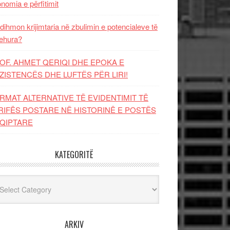
nomia e përfitimit
dihmon krijimtaria në zbulimin e potencialeve të
ehura?
OF. AHMET QERIQI DHE EPOKA E
ZISTENCЁS DHE LUFTЁS PЁR LIRI!
RMAT ALTERNATIVE TË EVIDENTIMIT TË
RIFËS POSTARE NË HISTORINË E POSTËS
QIPTARE
KATEGORITË
egoritë
ARKIV