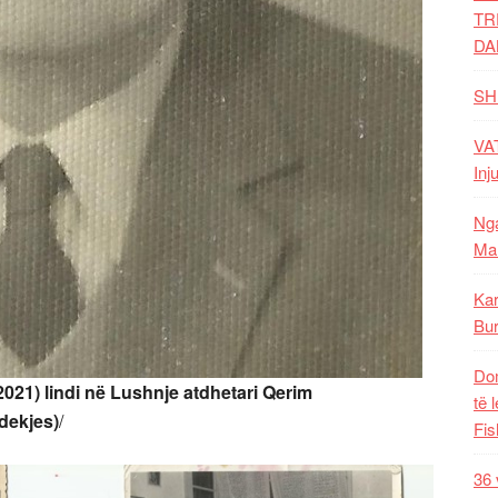
TR
DA
SH
VAT
Inj
Nga
Mal
Kar
Bur
Dom
2021) lindi në Lushnje atdhetari Qerim
të 
dekjes)
/
Fis
36 