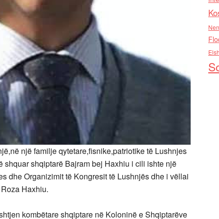
Ko
Nen
Flo
Els
So
,në një familje qytetare,fisnike,patriotike të Lushnjes
 të shquar shqiptarë Bajram bej Haxhiu i cili ishte një
es dhe Organizimit të Kongresit të Lushnjës dhe i vëllai
n Roza Haxhiu.
ështjen kombëtare shqiptare në Koloninë e Shqiptarëve