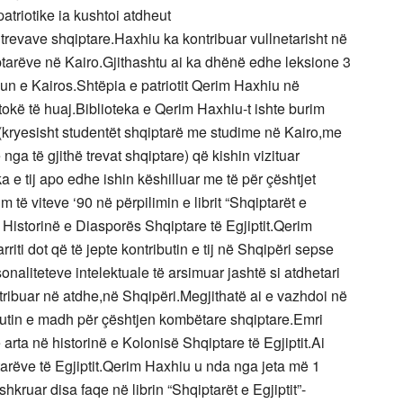
patriotike ia kushtoi atdheut
revave shqiptare.Haxhiu ka kontribuar vullnetarisht në
ptarëve në Kairo.Gjithashtu ai ka dhënë edhe leksione 3
eun e Kairos.Shtëpia e patriotit Qerim Haxhiu në
 tokë të huaj.Biblioteka e Qerim Haxhiu-t ishte burim
ët (kryesisht studentët shqiptarë me studime në Kairo,me
a të gjithë trevat shqiptare) që kishin vizituar
ka e tij apo edhe ishin këshilluar me të për çështjet
 të viteve ‘90 në përpilimin e librit “Shqiptarët e
r Historinë e Diasporës Shqiptare të Egjiptit.Qerim
riti dot që të jepte kontributin e tij në Shqipëri sepse
onaliteteve intelektuale të arsimuar jashtë si atdhetari
tribuar në atdhe,në Shqipëri.Megjithatë ai e vazhdoi në
ributin e madh për çështjen kombëtare shqiptare.Emri
rta në historinë e Kolonisë Shqiptare të Egjiptit.Ai
tarëve të Egjiptit.Qerim Haxhiu u nda nga jeta më 1
hkruar disa faqe në librin “Shqiptarët e Egjiptit”-