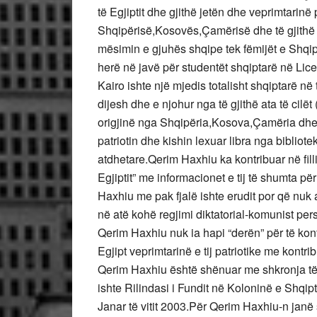
të Egjiptit dhe gjithë jetën dhe veprimtarinë 
Shqipërisë,Kosovës,Çamërisë dhe të gjithë t
mësimin e gjuhës shqipe tek fëmijët e Shqi
herë në javë për studentët shqiptarë në Lic
Kairo ishte një mjedis totalisht shqiptarë në
dijesh dhe e njohur nga të gjithë ata të cil
origjinë nga Shqipëria,Kosova,Çamëria dhe ng
patriotin dhe kishin lexuar libra nga bibliote
atdhetare.Qerim Haxhiu ka kontribuar në fillim
Egjiptit” me informacionet e tij të shumta pë
Haxhiu me pak fjalë ishte erudit por që nuk ar
në atë kohë regjimi diktatorial-komunist pers
Qerim Haxhiu nuk ia hapi “derën” për të kon
Egjipt veprimtarinë e tij patriotike me kont
Qerim Haxhiu është shënuar me shkronja të a
ishte Rilindasi i Fundit në Koloninë e Shqip
Janar të vitit 2003.Për Qerim Haxhiu-n janë s