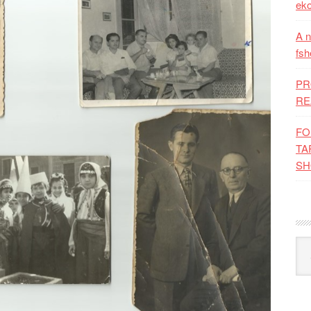
eko
A n
fsh
PR
RE
FO
TA
SH
Kat