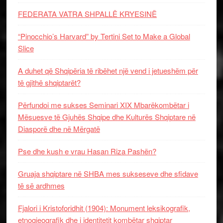
FEDERATA VATRA SHPALLË KRYESINË
“Pinocchio’s Harvard” by Tertini Set to Make a Global
Slice
A duhet që Shqipëria të ribëhet një vend i jetueshëm për
të gjithë shqiptarët?
Përfundoi me sukses Seminari XIX Mbarëkombëtar i
Mësuesve të Gjuhës Shqipe dhe Kulturës Shqiptare në
Diasporë dhe në Mërgatë
Pse dhe kush e vrau Hasan Riza Pashën?
Gruaja shqiptare në SHBA mes sukseseve dhe sfidave
të së ardhmes
Fjalori i Kristoforidhit (1904): Monument leksikografik,
etnogjeografik dhe i identitetit kombëtar shqiptar