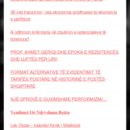
36 vjet tranzicion, nga ekonomia prodhuese te ekonomia
e përfitimit
A ndihmon krijimtaria në zbulimin e potencialeve të
fshehura?
PROF. AHMET QERIQI DHE EPOKA E REZISTENCЁS
DHE LUFTЁS PЁR LIRI!
FORMAT ALTERNATIVE TË EVIDENTIMIT TË
TARIFËS POSTARE NË HISTORINË E POSTËS
SHQIPTARE
NJË SPROVË E GUXIMSHME PERFORMIZMI…
𝐕𝐞𝐧𝐝𝐢𝐦𝐞𝐭 𝐐𝐞̈ 𝐍𝐝𝐫𝐲𝐬𝐡𝐮𝐚𝐧 𝐁𝐨𝐭𝐞̈𝐧
Lek Gjolaj – kalorësi fisnik i Malësisë