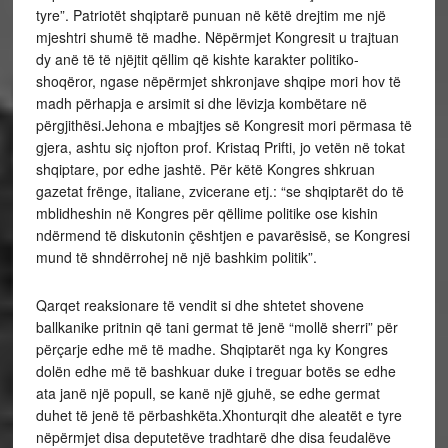
tyre”. Patriotët shqiptarë punuan në këtë drejtim me një
mjeshtri shumë të madhe. Nëpërmjet Kongresit u trajtuan
dy anë të të njëjtit qëllim që kishte karakter politiko-
shoqëror, ngase nëpërmjet shkronjave shqipe mori hov të
madh përhapja e arsimit si dhe lëvizja kombëtare në
përgjithësi.Jehona e mbajtjes së Kongresit mori përmasa të
gjera, ashtu siç njofton prof. Kristaq Prifti, jo vetën në tokat
shqiptare, por edhe jashtë. Për këtë Kongres shkruan
gazetat frënge, italiane, zvicerane etj.: “se shqiptarët do të
mblidheshin në Kongres për qëllime politike ose kishin
ndërmend të diskutonin çështjen e pavarësisë, se Kongresi
mund të shndërrohej në një bashkim politik”.
Qarqet reaksionare të vendit si dhe shtetet shovene
ballkanike pritnin që tani germat të jenë “mollë sherri” për
përçarje edhe më të madhe. Shqiptarët nga ky Kongres
dolën edhe më të bashkuar duke i treguar botës se edhe
ata janë një popull, se kanë një gjuhë, se edhe germat
duhet të jenë të përbashkëta.Xhonturqit dhe aleatët e tyre
nëpërmjet disa deputetëve tradhtarë dhe disa feudalëve