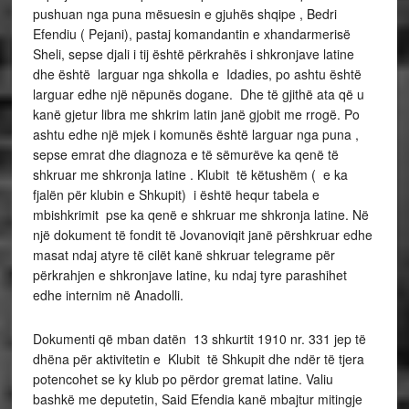
pushuan nga puna mësuesin e gjuhës shqipe , Bedri
Efendiu ( Pejani), pastaj komandantin e xhandarmerisë
Sheli, sepse djali i tij është përkrahës i shkronjave latine
dhe është larguar nga shkolla e Idadies, po ashtu është
larguar edhe një nëpunës dogane. Dhe të gjithë ata që u
kanë gjetur libra me shkrim latin janë gjobit me rrogë. Po
ashtu edhe një mjek i komunës është larguar nga puna ,
sepse emrat dhe diagnoza e të sëmurëve ka qenë të
shkruar me shkronja latine . Klubit të këtushëm ( e ka
fjalën për klubin e Shkupit) i është hequr tabela e
mbishkrimit pse ka qenë e shkruar me shkronja latine. Në
një dokument të fondit të Jovanoviqit janë përshkruar edhe
masat ndaj atyre të cilët kanë shkruar telegrame për
përkrahjen e shkronjave latine, ku ndaj tyre parashihet
edhe internim në Anadolli.
Dokumenti që mban datën 13 shkurtit 1910 nr. 331 jep të
dhëna për aktivitetin e Klubit të Shkupit dhe ndër të tjera
potencohet se ky klub po përdor gremat latine. Valiu
bashkë me deputetin, Said Efendia kanë mbajtur mitingje