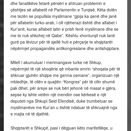
dhe fanatikëve fetarë përsëri e shtruan problemin e
çështjes së alfabetit në Parlamentin e Turqisë. Këta dolën
me tezën se popullsia myslimane “gjoja ka qenë dhe janë
për alfabetin turko-arab, i cili njëherazi është dhe alfabet i
Kur’anit, kurse alfabeti latin e prish fenë myslimane dhe se
me te nuk shkohej në Qabe”. Kështu xhonturqit nuk lanë
gurë pa lëvizur për të sjellë huti e përçarje te shqiptarët
nëpërmjet propagandës antikongresiane dhe antishqiptare.
Mllefi i akumuluar i merimangave turke në Shkup,
nëpërmjet të një shoqërie që mbante emrin “shoqata për të
shkruar gjuhën shqipe me germa osmane”, organizuan një
mbledhje, të cilën e quajtën “Kongres” për të cilin shumë
pak dihet, për arsye se nuk bëri jehonë në masat e gjëra,
sepse ky ishte vetëm një mendim ose kërkesë e një
deputeti nga Shkupi Seid Efendisë, duke trumbetuar se
myslimanëve me Kur’an u është ndaluar të shkruajnë nga
e majta në të djathtë.
Shqiptarët e Shkupit, pasi i dëgjuan këto marifetllëqe, u