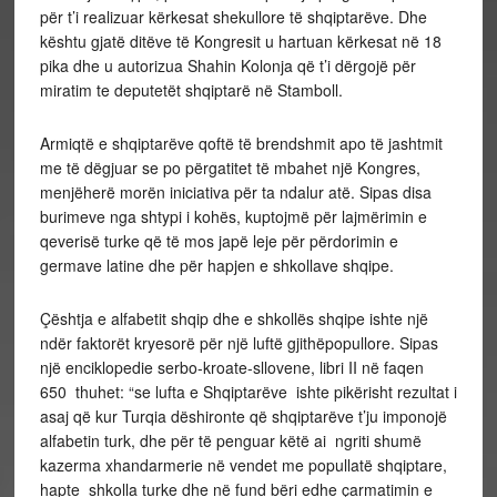
për t’i realizuar kërkesat shekullore të shqiptarëve. Dhe
kështu gjatë ditëve të Kongresit u hartuan kërkesat në 18
pika dhe u autorizua Shahin Kolonja që t’i dërgojë për
miratim te deputetët shqiptarë në Stamboll.
Armiqtë e shqiptarëve qoftë të brendshmit apo të jashtmit
me të dëgjuar se po përgatitet të mbahet një Kongres,
menjëherë morën iniciativa për ta ndalur atë. Sipas disa
burimeve nga shtypi i kohës, kuptojmë për lajmërimin e
qeverisë turke që të mos japë leje për përdorimin e
germave latine dhe për hapjen e shkollave shqipe.
Çështja e alfabetit shqip dhe e shkollës shqipe ishte një
ndër faktorët kryesorë për një luftë gjithëpopullore. Sipas
një enciklopedie serbo-kroate-sllovene, libri II në faqen
650 thuhet: “se lufta e Shqiptarëve ishte pikërisht rezultat i
asaj që kur Turqia dëshironte që shqiptarëve t’ju imponojë
alfabetin turk, dhe për të penguar këtë ai ngriti shumë
kazerma xhandarmerie në vendet me popullatë shqiptare,
hapte shkolla turke dhe në fund bëri edhe çarmatimin e