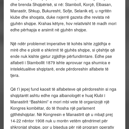
dhe brenda Shqipërisë, si në: Stamboll, Korçë, Elbasan,
Manastir, Shkup, Bukuresht, Sofje, Selanik etj. u ngritën
klube dhe shoqata, duke nxjerrë gazeta dhe revista në
gjuhën shqipe. Krahas këtyre, hov relativisht të madh mori
edhe përhapja e arsimit në gjuhën shqipe.
Një ndër problemet imperative të kohës ishte zgjidhja e
mirë dhe e plotë e shkrimit të gjuhës shqipe, si çështje që
ende nuk kishte gjetur zgjidhje përfundimtare. Edhe pse
alfabeti i Stambollit 1879 ishte aprovuar nga shumica e
intelektualëve shqiptarë, ende përdoreshin alfabete të
tjera.
Që t’i jepej fund kaosit të alfabeteve që përdoreshin si nga
shqiptarët ashtu edhe nga albanologët e huaj Klubi i
Manastirit “Bashkimi” e mori mbi vete të organizojë një
Kongres kombëtar, do të thosha një parlament
gjithëshqiptar. Në Kongresin e Manastirit që u mbajt prej
14-22 nëntor 1908 nuk u morën vetëm qëndrimet për
shkronjat shqipe, por u bisedua për një program operativ