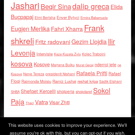
Jashari
dalip greca
Beqir Sina
Elida
Buçpapaj
Enver Bytyci
Elmi Berisha
Ermira Babamusta
Frank
Eugjen Merlika
Fahri Xharra
shkreli
Ilir
Gezim Llojdia
Fritz radovani
Levonja
Interviste
Kolec Traboini
Keze Kozeta Zylo
kosova
Kosove
nderroi jete
Marjana Bulku
ne
Murat Gecaj
Rafaela Prifti
Rafael
Nene Tereza
Kosove
presidenti Nishani
Floqi
Raimonda Moisiu
Ramiz Lushaj
reshat kripa
Sadik Elshani
Sokol
Shefqet Kercelli
shqiperia
shqiptaret
SHBA
Paja
Vatra
Visar Zhiti
Thaci
This website uses cookies to improve your experience. We'll
assume you're ok with this, but you can opt-out if you wish.