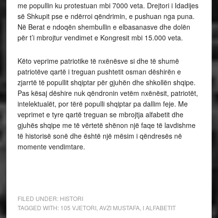
me popullin ku protestuan mbi 7000 veta. Drejtori i Idadijes
së Shkupit pse e ndërroi qëndrimin, e pushuan nga puna.
Në Berat e ndoqën shembullin e elbasanasve dhe dolën
për t’i mbrojtur vendimet e Kongresit mbi 15.000 veta.
Këto veprime patriotike të nxënësve si dhe të shumë
patriotëve qartë i treguan pushtetit osman dëshirën e
zjarrtë të popullit shqiptar për gjuhën dhe shkollën shqipe.
Pas kësaj dëshire nuk qëndronin vetëm nxënësit, patriotët,
intelektualët, por tërë populli shqiptar pa dallim feje. Me
veprimet e tyre qartë treguan se mbrojtja alfabetit dhe
gjuhës shqipe me të vërtetë shënon një faqe të lavdishme
të historisë sonë dhe është një mësim i qëndresës në
momente vendimtare.
FILED UNDER:
HISTORI
TAGGED WITH:
105 VJETORI
,
AVZI MUSTAFA
,
I ALFABETIT