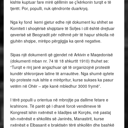
kishte kuptuar fare mirë qëllimin se ç’kërkonin turqit e të
tjerët. Por, populli, nuk qëndronte duarkryq.
Nga ky fond kemi gjetur edhe një dokument ku shihet se
Komiteti i shoqërisë shqiptare të Sofjes i cili është drejtuar
qeverisë së Beogradit për ndihmë për të hapur shkolla në
gjuhën shqipe, mirëpo përgjigjja ka qenë negative.
Sipas një dokumenti që gjendet në Arkivin e Maqedonisë
(dokumenti mban nr. 74 të 18 shkurtit 1910) thuhet se:
“Turqit e rinj janë angazhuar që të organizojnë protestë
kundër shkronjave latine të arnautëve. Nga shumë qytete
kjo proteste nuk ishte e mirëpritur, kurse sukses ka pasur
vetëm në Ohër – atje kanë mbledhur 3000 frymë”.
I tërë populli u orientua në mbrojtje pa dallime fetare e
krahinore. Të parët që i dhanë forcë vendimeve të
Kongresit ishin nxënësit e Idadijes së Korçës, më pastaj
ish-nxënësit e shkollës së Janinës, Manastirit, kurse
nxënësit e Elbasanit e braktisën tërë shkollën dhe bashkë