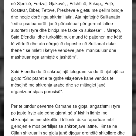
në Sjenicë, Ferizaj, Gjakovë, , Prishtinë, Shkup,, Pejë,
Gostivar, Dibër, Tetovë, Preshevë e gjetiu me qëllim bindje
dhe heqje dorë nga shkrimi latin. Ata njoftojnë Sulltanatin
“edhe pse banorët janë përcaktuar për germat latine
autoriteti i tyre dhe bindja me fakte ka suksese” . Mirëpo,
Said Efendiu dhe turkofilët nuk mund të pajtohen me këtë
të vërtetë dhe ato dërgojnë depeshe në Sulltanat duke
thënë “ se mileti i këtyre vendeve janë manipuluar dhe
mashtruar nga armiqtë e jashtëm”.
Said Efendiu do të shkruaj një telegram ku do të njoftojë se
gjoja: “Shqiptarët e të gjithë vilajeteve kanë vendos të
mësojnë me shkronja arabe dhe se mitingjet janë
organizuar sipas porosisë”.
Për të bindur qeverinë Osmane se gjoja angazhimi i tyre
po jepte fryte ato edhe gjerat që s’ kishin lidhje me
shkronjat as me shkollën i trillonin duke raportuar mbi
gjendjen e mos përfilljes së shkronjave latine. Kinse në
Gjilan shkruanin se gjoja janë djegur orenditë shkollore dhe