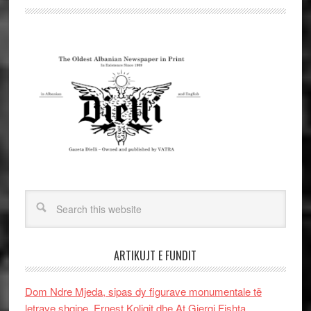
ARTIKUJT E FUNDIT
Dom Ndre Mjeda, sipas dy figurave monumentale të
letrave shqipe, Ernest Koliqit dhe At Gjergj Fishta