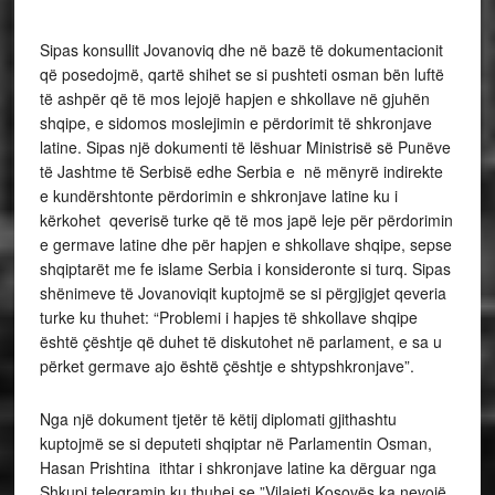
Sipas konsullit Jovanoviq dhe në bazë të dokumentacionit
që posedojmë, qartë shihet se si pushteti osman bën luftë
të ashpër që të mos lejojë hapjen e shkollave në gjuhën
shqipe, e sidomos moslejimin e përdorimit të shkronjave
latine. Sipas një dokumenti të lëshuar Ministrisë së Punëve
të Jashtme të Serbisë edhe Serbia e në mënyrë indirekte
e kundërshtonte përdorimin e shkronjave latine ku i
kërkohet qeverisë turke që të mos japë leje për përdorimin
e germave latine dhe për hapjen e shkollave shqipe, sepse
shqiptarët me fe islame Serbia i konsideronte si turq. Sipas
shënimeve të Jovanoviqit kuptojmë se si përgjigjet qeveria
turke ku thuhet: “Problemi i hapjes të shkollave shqipe
është çështje që duhet të diskutohet në parlament, e sa u
përket germave ajo është çështje e shtypshkronjave”.
Nga një dokument tjetër të këtij diplomati gjithashtu
kuptojmë se si deputeti shqiptar në Parlamentin Osman,
Hasan Prishtina ithtar i shkronjave latine ka dërguar nga
Shkupi telegramin ku thuhej se ”Vilajeti Kosovës ka nevojë