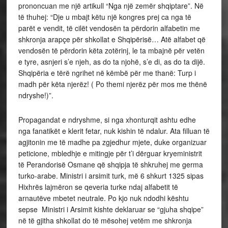
prononcuan me një artikull “Nga një zemër shqiptare”. Në
të thuhej: “Dje u mbajt këtu një kongres prej ca nga të
parët e vendit, të cilët vendosën ta përdorin alfabetin me
shkronja arapçe për shkollat e Shqipërisë… Atë alfabet që
vendosën të përdorin këta zotërinj, le ta mbajnë për vetën
e tyre, asnjeri s’e njeh, as do ta njohë, s’e di, as do ta dijë.
Shqipëria e tërë ngrihet në këmbë për me thanë: Turp i
madh për këta njerëz! ( Po themi njerëz për mos me thënë
ndryshe!)”.
Propagandat e ndryshme, si nga xhonturqit ashtu edhe
nga fanatikët e klerit fetar, nuk kishin të ndalur. Ata filluan të
agjitonin me të madhe pa zgjedhur mjete, duke organizuar
peticione, mbledhje e mitingje për t’i dërguar kryeministrit
të Perandorisë Osmane që shqipja të shkruhej me germa
turko-arabe. Ministri i arsimit turk, më 6 shkurt 1325 sipas
Hixhrës lajmëron se qeveria turke ndaj alfabetit të
arnautëve mbetet neutrale. Po kjo nuk ndodhi kështu
sepse Ministri i Arsimit kishte deklaruar se “gjuha shqipe”
në të gjitha shkollat do të mësohej vetëm me shkronja