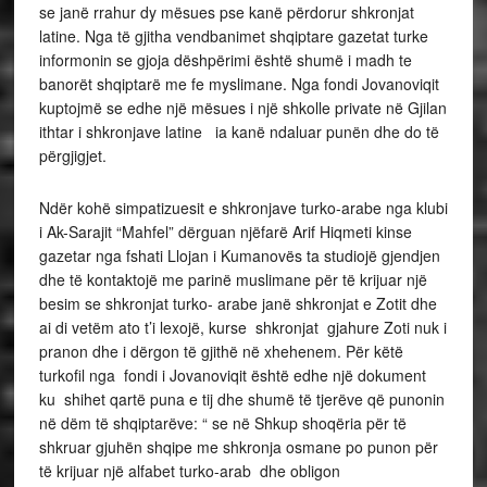
se janë rrahur dy mësues pse kanë përdorur shkronjat
latine. Nga të gjitha vendbanimet shqiptare gazetat turke
informonin se gjoja dëshpërimi është shumë i madh te
banorët shqiptarë me fe myslimane. Nga fondi Jovanoviqit
kuptojmë se edhe një mësues i një shkolle private në Gjilan
ithtar i shkronjave latine ia kanë ndaluar punën dhe do të
përgjigjet.
Ndër kohë simpatizuesit e shkronjave turko-arabe nga klubi
i Ak-Sarajit “Mahfel” dërguan njëfarë Arif Hiqmeti kinse
gazetar nga fshati Llojan i Kumanovës ta studiojë gjendjen
dhe të kontaktojë me parinë muslimane për të krijuar një
besim se shkronjat turko- arabe janë shkronjat e Zotit dhe
ai di vetëm ato t’i lexojë, kurse shkronjat gjahure Zoti nuk i
pranon dhe i dërgon të gjithë në xhehenem. Për këtë
turkofil nga fondi i Jovanoviqit është edhe një dokument
ku shihet qartë puna e tij dhe shumë të tjerëve që punonin
në dëm të shqiptarëve: “ se në Shkup shoqëria për të
shkruar gjuhën shqipe me shkronja osmane po punon për
të krijuar një alfabet turko-arab dhe obligon