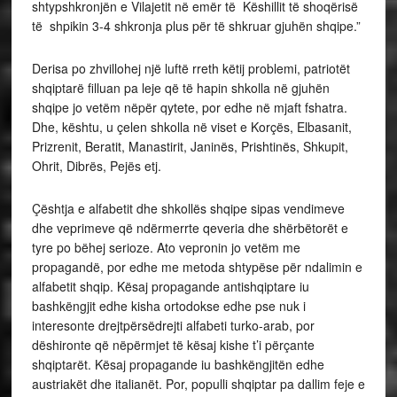
shtypshkronjën e Vilajetit në emër të Këshillit të shoqërisë
të shpikin 3-4 shkronja plus për të shkruar gjuhën shqipe.”
Derisa po zhvillohej një luftë rreth këtij problemi, patriotët
shqiptarë filluan pa leje që të hapin shkolla në gjuhën
shqipe jo vetëm nëpër qytete, por edhe në mjaft fshatra.
Dhe, kështu, u çelen shkolla në viset e Korçës, Elbasanit,
Prizrenit, Beratit, Manastirit, Janinës, Prishtinës, Shkupit,
Ohrit, Dibrës, Pejës etj.
Çështja e alfabetit dhe shkollës shqipe sipas vendimeve
dhe veprimeve që ndërmerrte qeveria dhe shërbëtorët e
tyre po bëhej serioze. Ato vepronin jo vetëm me
propagandë, por edhe me metoda shtypëse për ndalimin e
alfabetit shqip. Kësaj propagande antishqiptare iu
bashkëngjit edhe kisha ortodokse edhe pse nuk i
interesonte drejtpërsëdrejti alfabeti turko-arab, por
dëshironte që nëpërmjet të kësaj kishe t’i përçante
shqiptarët. Kësaj propagande iu bashkëngjitën edhe
austriakët dhe italianët. Por, populli shqiptar pa dallim feje e