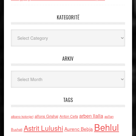
KATEGORITË
Kategoritë
ARKIV
Arkiv
TAGS
arben llalla
alfons Grishaj
Anton Cefa
asllan
albano kolonjari
Behlul
Astrit Lulushi
Aurenc Bebja
Bushati