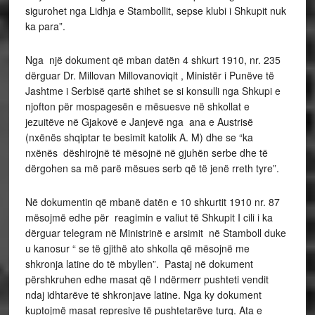
sigurohet nga Lidhja e Stambollit, sepse klubi i Shkupit nuk
ka para”.
Nga një dokument që mban datën 4 shkurt 1910, nr. 235
dërguar Dr. Millovan Millovanoviqit , Ministër i Punëve të
Jashtme i Serbisë qartë shihet se si konsulli nga Shkupi e
njofton për mospagesën e mësuesve në shkollat e
jezuitëve në Gjakovë e Janjevë nga ana e Austrisë
(nxënës shqiptar te besimit katolik A. M) dhe se “ka
nxënës dëshirojnë të mësojnë në gjuhën serbe dhe të
dërgohen sa më parë mësues serb që të jenë rreth tyre”.
Në dokumentin që mbanë datën e 10 shkurtit 1910 nr. 87
mësojmë edhe për reagimin e valiut të Shkupit I cili i ka
dërguar telegram në Ministrinë e arsimit në Stamboll duke
u kanosur “ se të gjithë ato shkolla që mësojnë me
shkronja latine do të mbyllen”. Pastaj në dokument
përshkruhen edhe masat që I ndërmerr pushteti vendit
ndaj idhtarëve të shkronjave latine. Nga ky dokument
kuptojmë masat represive të pushtetarëve turq. Ata e