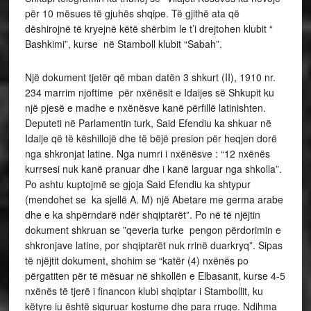
për 10 mësues të gjuhës shqipe. Të gjithë ata që
dëshirojnë të kryejnë këtë shërbim le t’i drejtohen klubit “
Bashkimi”, kurse në Stamboll klubit “Sabah”.
Një dokument tjetër që mban datën 3 shkurt (II), 1910 nr.
234 marrim njoftime për nxënësit e Idaijes së Shkupit ku
një pjesë e madhe e nxënësve kanë përfillë latinishten.
Deputeti në Parlamentin turk, Said Efendiu ka shkuar në
Idaije që të këshillojë dhe të bëjë presion për heqjen dorë
nga shkronjat latine. Nga numri i nxënësve : “12 nxënës
kurrsesi nuk kanë pranuar dhe i kanë larguar nga shkolla”.
Po ashtu kuptojmë se gjoja Said Efendiu ka shtypur
(mendohet se ka sjellë A. M) një Abetare me germa arabe
dhe e ka shpërndarë ndër shqiptarët”. Po në të njëjtin
dokument shkruan se ”qeveria turke pengon përdorimin e
shkronjave latine, por shqiptarët nuk rrinë duarkryq”. Sipas
të njëjtit dokument, shohim se “katër (4) nxënës po
përgatiten për të mësuar në shkollën e Elbasanit, kurse 4-5
nxënës të tjerë i financon klubi shqiptar i Stambollit, ku
këtyre iu është siguruar kostume dhe para rruge. Ndihma