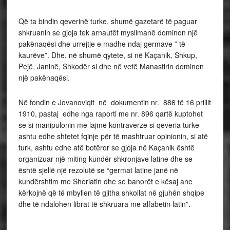
Që ta bindin qeverinë turke, shumë gazetarë të paguar
shkruanin se gjoja tek arnautët myslimanë dominon një
pakënaqësi dhe urrejtje e madhe ndaj germave ” të
kaurëve”. Dhe, në shumë qytete, si në Kaçanik, Shkup,
Pejë, Janinë, Shkodër si dhe në vetë Manastirin dominon
një pakënaqësi.
Në fondin e Jovanoviqit në dokumentin nr. 886 të 16 prillit
1910, pastaj edhe nga raporti me nr. 896 qartë kuptohet
se si manipulonin me lajme kontraverze si qeveria turke
ashtu edhe shtetet fqinje për të mashtruar opinionin, si atë
turk, ashtu edhe atë botëror se gjoja në Kaçanik është
organizuar një miting kundër shkronjave latine dhe se
është sjellë një rezolutë se “germat latine janë në
kundërshtim me Sheriatin dhe se banorët e kësaj ane
kërkojnë që të mbyllen të gjitha shkollat në gjuhën shqipe
dhe të ndalohen librat të shkruara me alfabetin latin”.