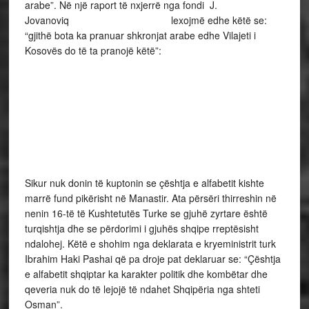
arabe”. Në një raport të nxjerrë nga fondi J.
Jovanoviq lexojmë edhe këtë se:
“gjithë bota ka pranuar shkronjat arabe edhe Vilajeti i
Kosovës do të ta pranojë këtë”:
Sikur nuk donin të kuptonin se çështja e alfabetit kishte
marrë fund pikërisht në Manastir. Ata përsëri thirreshin në
nenin 16-të të Kushtetutës Turke se gjuhë zyrtare është
turqishtja dhe se përdorimi i gjuhës shqipe rreptësisht
ndalohej. Këtë e shohim nga deklarata e kryeministrit turk
Ibrahim Haki Pashai që pa droje pat deklaruar se: “Çështja
e alfabetit shqiptar ka karakter politik dhe kombëtar dhe
qeveria nuk do të lejojë të ndahet Shqipëria nga shteti
Osman”.