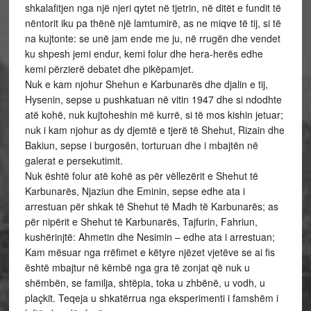
shkalafitjen nga një njeri qytet në tjetrin, në ditët e fundit të
nëntorit iku pa thënë një lamtumirë, as ne miqve të tij, si të
na kujtonte: se unë jam ende me ju, në rrugën dhe vendet
ku shpesh jemi endur, kemi folur dhe hera-herës edhe
kemi përzierë debatet dhe pikëpamjet.
Nuk e kam njohur Shehun e Karbunarës dhe djalin e tij,
Hysenin, sepse u pushkatuan në vitin 1947 dhe si ndodhte
atë kohë, nuk kujtoheshin më kurrë, si të mos kishin jetuar;
nuk i kam njohur as dy djemtë e tjerë të Shehut, Rizain dhe
Bakiun, sepse i burgosën, torturuan dhe i mbajtën në
galerat e persekutimit.
Nuk është folur atë kohë as për vëllezërit e Shehut të
Karbunarës, Njaziun dhe Eminin, sepse edhe ata i
arrestuan për shkak të Shehut të Madh të Karbunarës; as
për nipërit e Shehut të Karbunarës, Tajfurin, Fahriun,
kushërinjtë: Ahmetin dhe Nesimin – edhe ata i arrestuan;
Kam mësuar nga rrëfimet e këtyre njëzet vjetëve se ai fis
është mbajtur në këmbë nga gra të zonjat që nuk u
shëmbën, se familja, shtëpia, toka u zhbënë, u vodh, u
plaçkit. Teqeja u shkatërrua nga eksperimenti i famshëm i