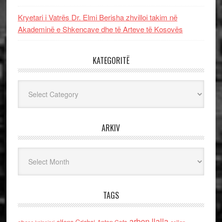
Kryetari i Vatrës Dr. Elmi Berisha zhvilloi takim në
Akademinë e Shkencave dhe të Arteve të Kosovës
KATEGORITË
Kategoritë
ARKIV
Arkiv
TAGS
arben llalla
alfons Grishaj
Anton Cefa