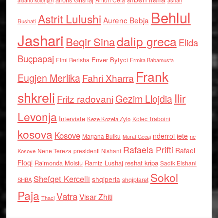
asllan
albano kolonjari
Behlul
Astrit Lulushi
Aurenc Bebja
Bushati
Jashari
dalip greca
Beqir Sina
Elida
Buçpapaj
Enver Bytyci
Elmi Berisha
Ermira Babamusta
Frank
Eugjen Merlika
Fahri Xharra
shkreli
Ilir
Gezim Llojdia
Fritz radovani
Levonja
Interviste
Kolec Traboini
Keze Kozeta Zylo
kosova
Kosove
nderroi jete
Marjana Bulku
ne
Murat Gecaj
Rafaela Prifti
Rafael
Nene Tereza
Kosove
presidenti Nishani
Floqi
Raimonda Moisiu
Ramiz Lushaj
reshat kripa
Sadik Elshani
Sokol
Shefqet Kercelli
shqiperia
shqiptaret
SHBA
Paja
Vatra
Visar Zhiti
Thaci