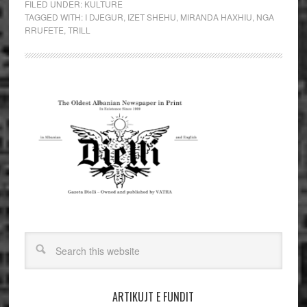
FILED UNDER:
KULTURE
TAGGED WITH:
I DJEGUR
,
IZET SHEHU
,
MIRANDA HAXHIU
,
NGA
RRUFETE
,
TRILL
ARTIKUJT E FUNDIT