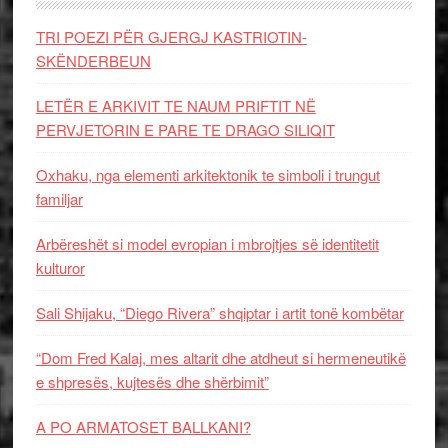
TRI POEZI PËR GJERGJ KASTRIOTIN-
SKËNDERBEUN
LETËR E ARKIVIT TE NAUM PRIFTIT NË
PERVJETORIN E PARE TE DRAGO SILIQIT
Oxhaku, nga elementi arkitektonik te simboli i trungut
familjar
Arbëreshët si model evropian i mbrojtjes së identitetit
kulturor
Sali Shijaku, “Diego Rivera” shqiptar i artit tonë kombëtar
“Dom Fred Kalaj, mes altarit dhe atdheut si hermeneutikë
e shpresës, kujtesës dhe shërbimit”
A PO ARMATOSET BALLKANI?