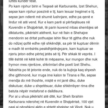
luftës kundër fesë.
Po kam njohur birin e Teqesë së Karbunarës, Izet Shehun,
sepse kam njohur poezinë e tij, kam lexuar tregimet e tij,
sepse jam ndierë më shumë lushnjare, edhe pa qenë e
lindur në atë vend. Kur e kam parë si përfaqësues në
Kuvendin e Shqipërisë, të parin kuvend mbas shembjes së
diktaturës, pikërisht atëherë, kur në fisin e Shehajve
mendonin se dritat pothuajse ishin fikur të gjitha dhe nuk
do ndizej qoftë edhe një shkëndijë, sa për të kuptuar dëmin
e madh të errësirës pesëdhjetëvjeçare, kam kuptuar se
njeriu jeton edhe përtej jetës së tij. Për shkak të veprës. I
tillë është në këtë kohë të mëpasme, kur mungon dhe nuk
frymon mes njerëzve, shkrimtari dhe poeti Izet Shehu.
Ndoshta po të jetonte ende, nuk do ta kujtoja kaq shpesh
dhe gjithmonë, kur rruga ime kalon te Tirana e Re, sepse
mendja do më thoshte, miqtë e mi janë diku, duke
diskutuar, duke u shqetësuar, duke shkëmbyer rima dhe
batuta nëpër metaforat e dalldisura.
Por ai u shua pikërisht atë ditë, kur Sheh Ibrahim
Karbunara nderohej në Kuvendin e Shqipërisë, 100 vjet
pasi ai nënshkroi aktin e shtetit shqiptar në Vlorë. Nuk u