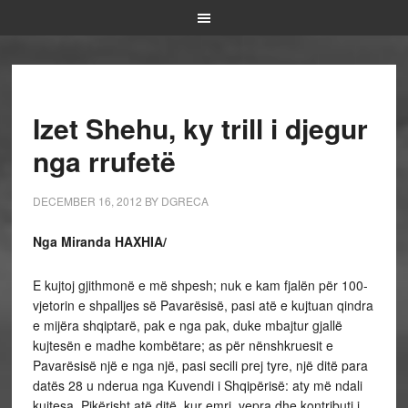
Izet Shehu, ky trill i djegur
nga rrufetë
DECEMBER 16, 2012
BY
DGRECA
Nga Miranda HAXHIA/
E kujtoj gjithmonë e më shpesh; nuk e kam fjalën për 100-
vjetorin e shpalljes së Pavarësisë, pasi atë e kujtuan qindra
e mijëra shqiptarë, pak e nga pak, duke mbajtur gjallë
kujtesën e madhe kombëtare; as për nënshkruesit e
Pavarësisë një e nga një, pasi secili prej tyre, një ditë para
datës 28 u nderua nga Kuvendi i Shqipërisë: aty më ndali
kujtesa. Pikërisht atë ditë, kur emri, vepra dhe kontributi i