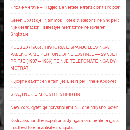
Kriza e vlerave – Tragjedia e vërtetë e tranzicionit shqiptar
Green Coast sjell Nammos Hotels & Resorts në Shqipëri:
Një destinacion i ri lifestyle merr formë në Rivierën
Shqiptare
PUEBLO (1966) / HISTORIA E SPANJOLLES NGA
VALENCIA QË PËRFUNDOI NË LUSHNJE — 29 VJET
PRITJE (1937 – 1966) TË NJË TELEFONATE NGA DY
MOTRAT
Kujtojmë sakrificën e familjes Lleshi për lirinë e Kosovës
SPAÇI NUK E MPOSHTI SHPIRTIN
New York, qyteti që ndryshoi emrin… dhe ndryshoi botën
Kodi zakonor dhe isopolifonia dy nga monumentet e gjalla
madhështore të antikitetit shqiptar