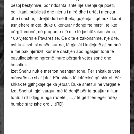
besoj bestytnive, por ndoshta ishte një shenjë që poeti,
politikani, publicisti dhe njeriu i mirë dhe i urtë, i mençur
dhe i dashur, i drejtë deri në thelb, gojëmjalti që nuk i lodhi
asnjëherë miqtë, duke u kërkuar ndonjë “të mirë”, të ikte
përgjithmonë, në pragun e një dite të jashtëzakonshme,
100-vjetorin e Pavarësisë. Qe ditë e zakonshme, një ditë,
ashtu si sot, si nesër, kur ne, të gjallët i kujtojmë gjithmonë
e më pak njerëzit, kur me dashjen apo ngasjen tonë të
pavullnetshme ngremë mure përqark vetes sonë dhe
heshtim.
Izet Shehu nuk e meriton heshtjen tonë. Për shkak të vetë
mënyrës se si ai jetoi. Për shkak të letërsisë që shkroi. Për
shkak të gjithçkaje që ka jetuar. Duke shëtitur në vargjet e
Izet Shehut, gjej vargun më të denjë për ta quajtur mikun
tonë: Trill i djegur nga rrufetë,[ …]/ të gëlltitën egër retë,/
humbe si të ishe erë….(RD)