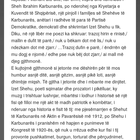
Sheh Ibrahim Karbunarës, po nderohej nga Kryetarja e
Kuvendit të Shqipërisë, një pinjoll i familjes së Shehëve të
Karbunarës, anëtari i radhëve të para të Partisë
Demokratike, demokrati dhe shkrimtari Izet Shehu u fik.
Diku, në një libër me poezi ka shkruar: trazoj hirin e rinisë,/
mallin e dufit të parë,/ nuk u bëkam dot më lis,/ nuk u
ndezkam dot më zjarr./ …Trazoj dufin e parë, / ëndrrën që
mu dogj e njomë./ edhe pse nuk bëj dot zjarr,/ ai mall më
djeg gjithmonë.
E kujtojmë gjithmonë si jetonte me dëshirën për të mos
humbur asnjë ditë, asnjë gëzim, asnjë pikë loti, asnjë
dhimbje miqsh. Të gjitha i jetonte dhe i mbante me dinjitet.
Izet Shehu, poeti sqimatar dhe prozatori i pikëlluar, ky
muzg i trishtuar lushnjar, mbartësi i lodhur i historisë së një
fisi që filloi me një akt të madh patriotik e kombëtar, i
nderuar nga historia e fisit të tij: me pjesëmarrjen e Shehut
të Karbunarës në Aktin e Pavarësisë më 1912, po Shehu i
Karbunarës i pranishëm në hapjen e punimeve të
Kongresit të 1920-ës, që nuk u rrëzua edhe kur fisi i tij
provonte pushkatimet, burgun, torturat dhe përçudnimet,