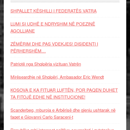
SHPALLET KËSHILLI I FEDERATËS VATRA
LUMI SI UDHË E NDRYSHIM NË POEZINË
AGOLLIANE
ZËMËRIM DHE PAS VDEKJES! DISIDENTI I
PËRHERSHËM…
Patriotë nga Shqipëria vizituan Vatrën
Mirëseardhje në Shqipëri, Ambasador Eric Wendt
KOSOVA E KA FITUAR LUFTËN, POR PAQEN DUHET
TA FITOJË EDHE NË INSTITUCIONE!
Scanderbeg, mburoja e Arbërisë dhe gjeniu ushtarak në
faqet e Giovanni Carlo Saraceni-t
Republika mbi interesat politike: sovraniteti i qytetarëve,