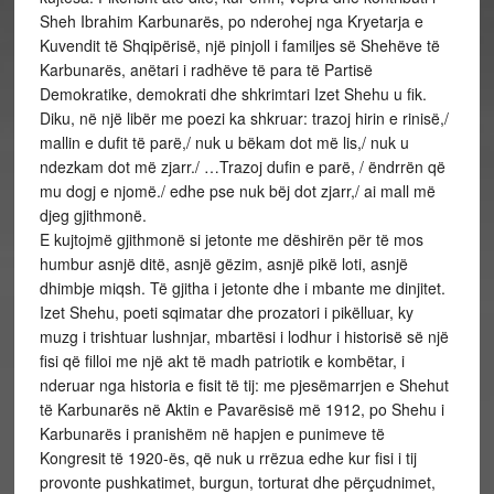
Sheh Ibrahim Karbunarës, po nderohej nga Kryetarja e
Kuvendit të Shqipërisë, një pinjoll i familjes së Shehëve të
Karbunarës, anëtari i radhëve të para të Partisë
Demokratike, demokrati dhe shkrimtari Izet Shehu u fik.
Diku, në një libër me poezi ka shkruar: trazoj hirin e rinisë,/
mallin e dufit të parë,/ nuk u bëkam dot më lis,/ nuk u
ndezkam dot më zjarr./ …Trazoj dufin e parë, / ëndrrën që
mu dogj e njomë./ edhe pse nuk bëj dot zjarr,/ ai mall më
djeg gjithmonë.
E kujtojmë gjithmonë si jetonte me dëshirën për të mos
humbur asnjë ditë, asnjë gëzim, asnjë pikë loti, asnjë
dhimbje miqsh. Të gjitha i jetonte dhe i mbante me dinjitet.
Izet Shehu, poeti sqimatar dhe prozatori i pikëlluar, ky
muzg i trishtuar lushnjar, mbartësi i lodhur i historisë së një
fisi që filloi me një akt të madh patriotik e kombëtar, i
nderuar nga historia e fisit të tij: me pjesëmarrjen e Shehut
të Karbunarës në Aktin e Pavarësisë më 1912, po Shehu i
Karbunarës i pranishëm në hapjen e punimeve të
Kongresit të 1920-ës, që nuk u rrëzua edhe kur fisi i tij
provonte pushkatimet, burgun, torturat dhe përçudnimet,