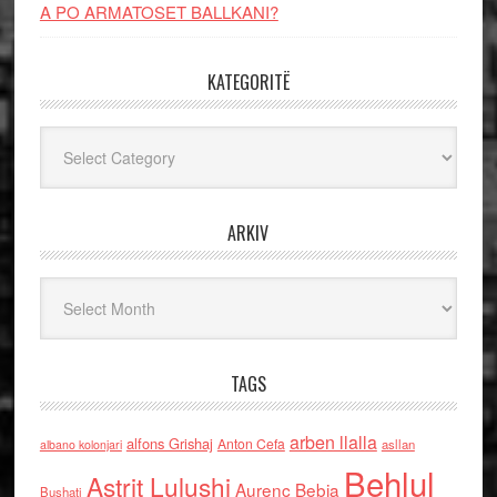
A PO ARMATOSET BALLKANI?
KATEGORITË
Kategoritë
ARKIV
Arkiv
TAGS
arben llalla
alfons Grishaj
Anton Cefa
asllan
albano kolonjari
Behlul
Astrit Lulushi
Aurenc Bebja
Bushati