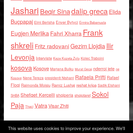
Jashari
dalip greca
Beqir Sina
Elida
Buçpapaj
Enver Bytyci
Elmi Berisha
Ermira Babamusta
Frank
Eugjen Merlika
Fahri Xharra
shkreli
Ilir
Gezim Llojdia
Fritz radovani
Levonja
Interviste
Kolec Traboini
Keze Kozeta Zylo
kosova
Kosove
nderroi jete
Marjana Bulku
ne
Murat Gecaj
Rafaela Prifti
Rafael
Nene Tereza
Kosove
presidenti Nishani
Floqi
Raimonda Moisiu
Ramiz Lushaj
reshat kripa
Sadik Elshani
Sokol
Shefqet Kercelli
shqiperia
shqiptaret
SHBA
Paja
Vatra
Visar Zhiti
Thaci
This website uses cookies to improve your experience. We'll