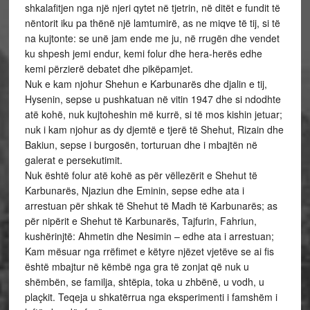
shkalafitjen nga një njeri qytet në tjetrin, në ditët e fundit të
nëntorit iku pa thënë një lamtumirë, as ne miqve të tij, si të
na kujtonte: se unë jam ende me ju, në rrugën dhe vendet
ku shpesh jemi endur, kemi folur dhe hera-herës edhe
kemi përzierë debatet dhe pikëpamjet.
Nuk e kam njohur Shehun e Karbunarës dhe djalin e tij,
Hysenin, sepse u pushkatuan në vitin 1947 dhe si ndodhte
atë kohë, nuk kujtoheshin më kurrë, si të mos kishin jetuar;
nuk i kam njohur as dy djemtë e tjerë të Shehut, Rizain dhe
Bakiun, sepse i burgosën, torturuan dhe i mbajtën në
galerat e persekutimit.
Nuk është folur atë kohë as për vëllezërit e Shehut të
Karbunarës, Njaziun dhe Eminin, sepse edhe ata i
arrestuan për shkak të Shehut të Madh të Karbunarës; as
për nipërit e Shehut të Karbunarës, Tajfurin, Fahriun,
kushërinjtë: Ahmetin dhe Nesimin – edhe ata i arrestuan;
Kam mësuar nga rrëfimet e këtyre njëzet vjetëve se ai fis
është mbajtur në këmbë nga gra të zonjat që nuk u
shëmbën, se familja, shtëpia, toka u zhbënë, u vodh, u
plaçkit. Teqeja u shkatërrua nga eksperimenti i famshëm i