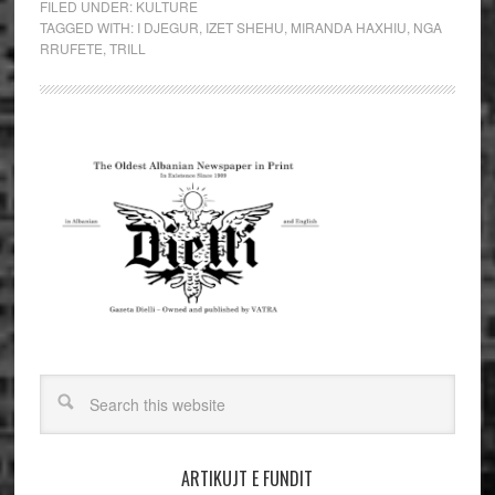
FILED UNDER:
KULTURE
TAGGED WITH:
I DJEGUR
,
IZET SHEHU
,
MIRANDA HAXHIU
,
NGA
RRUFETE
,
TRILL
ARTIKUJT E FUNDIT