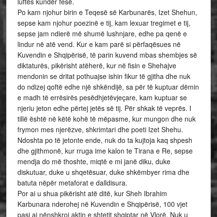
luftës kundër fesë.
Po kam njohur birin e Teqesë së Karbunarës, Izet Shehun,
sepse kam njohur poezinë e tij, kam lexuar tregimet e tij,
sepse jam ndierë më shumë lushnjare, edhe pa qenë e
lindur në atë vend. Kur e kam parë si përfaqësues në
Kuvendin e Shqipërisë, të parin kuvend mbas shembjes së
diktaturës, pikërisht atëherë, kur në fisin e Shehajve
mendonin se dritat pothuajse ishin fikur të gjitha dhe nuk
do ndizej qoftë edhe një shkëndijë, sa për të kuptuar dëmin
e madh të errësirës pesëdhjetëvjeçare, kam kuptuar se
njeriu jeton edhe përtej jetës së tij. Për shkak të veprës. I
tillë është në këtë kohë të mëpasme, kur mungon dhe nuk
frymon mes njerëzve, shkrimtari dhe poeti Izet Shehu.
Ndoshta po të jetonte ende, nuk do ta kujtoja kaq shpesh
dhe gjithmonë, kur rruga ime kalon te Tirana e Re, sepse
mendja do më thoshte, miqtë e mi janë diku, duke
diskutuar, duke u shqetësuar, duke shkëmbyer rima dhe
batuta nëpër metaforat e dalldisura.
Por ai u shua pikërisht atë ditë, kur Sheh Ibrahim
Karbunara nderohej në Kuvendin e Shqipërisë, 100 vjet
pasi ai nënshkroi aktin e shtetit shqiptar në Vlorë. Nuk u