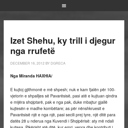
Izet Shehu, ky trill i djegur
nga rrufetë
DECEMBER 16, 2012
BY
DGRECA
Nga Miranda HAXHIA/
E kujtoj gjithmonë e më shpesh; nuk e kam fjalën për 100-
vjetorin e shpalljes së Pavarësisë, pasi atë e kujtuan qindra
e mijëra shqiptarë, pak e nga pak, duke mbajtur gjallë
kujtesën e madhe kombëtare; as për nënshkruesit e
Pavarësisë një e nga një, pasi secili prej tyre, një ditë para
datës 28 u nderua nga Kuvendi i Shqipërisë: aty më ndali
kujtesa. Pikërisht atë ditë, kur emri, vepra dhe kontributi i