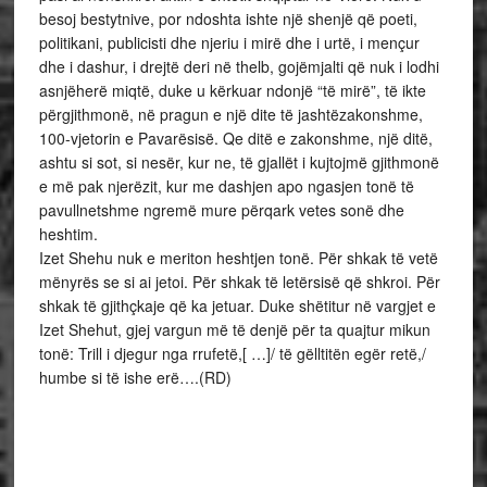
besoj bestytnive, por ndoshta ishte një shenjë që poeti,
politikani, publicisti dhe njeriu i mirë dhe i urtë, i mençur
dhe i dashur, i drejtë deri në thelb, gojëmjalti që nuk i lodhi
asnjëherë miqtë, duke u kërkuar ndonjë “të mirë”, të ikte
përgjithmonë, në pragun e një dite të jashtëzakonshme,
100-vjetorin e Pavarësisë. Qe ditë e zakonshme, një ditë,
ashtu si sot, si nesër, kur ne, të gjallët i kujtojmë gjithmonë
e më pak njerëzit, kur me dashjen apo ngasjen tonë të
pavullnetshme ngremë mure përqark vetes sonë dhe
heshtim.
Izet Shehu nuk e meriton heshtjen tonë. Për shkak të vetë
mënyrës se si ai jetoi. Për shkak të letërsisë që shkroi. Për
shkak të gjithçkaje që ka jetuar. Duke shëtitur në vargjet e
Izet Shehut, gjej vargun më të denjë për ta quajtur mikun
tonë: Trill i djegur nga rrufetë,[ …]/ të gëlltitën egër retë,/
humbe si të ishe erë….(RD)