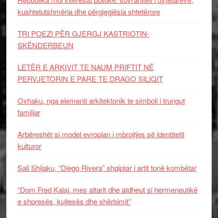
kushtetutshmëria dhe përgjegjësia shtetërore
TRI POEZI PËR GJERGJ KASTRIOTIN-
SKËNDERBEUN
LETËR E ARKIVIT TE NAUM PRIFTIT NË
PERVJETORIN E PARE TE DRAGO SILIQIT
Oxhaku, nga elementi arkitektonik te simboli i trungut
familjar
Arbëreshët si model evropian i mbrojtjes së identitetit
kulturor
Sali Shijaku, “Diego Rivera” shqiptar i artit tonë kombëtar
“Dom Fred Kalaj, mes altarit dhe atdheut si hermeneutikë
e shpresës, kujtesës dhe shërbimit”