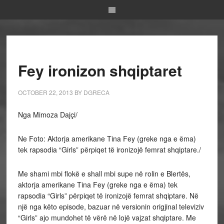
Fey ironizon shqiptaret
OCTOBER 22, 2013
BY
DGRECA
Nga Mimoza Dajçi/
Ne Foto: Aktorja amerikane Tina Fey (greke nga e ëma)
tek rapsodia “Girls” përpiqet të ironizojë femrat shqiptare./
Me shami mbi flokë e shall mbi supe në rolin e Blertës,
aktorja amerikane Tina Fey (greke nga e ëma) tek
rapsodia “Girls” përpiqet të ironizojë femrat shqiptare. Në
një nga këto episode, bazuar në versionin origjinal televiziv
“Girls” ajo mundohet të vërë në lojë vajzat shqiptare. Me