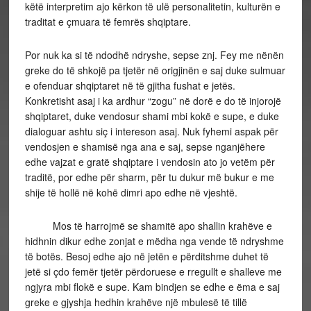
këtë interpretim ajo kërkon të ulë personalitetin, kulturën e
traditat e çmuara të femrës shqiptare.
Por nuk ka si të ndodhë ndryshe, sepse znj. Fey me nënën
greke do të shkojë pa tjetër në origjinën e saj duke sulmuar
e ofenduar shqiptaret në të gjitha fushat e jetës.
Konkretisht asaj i ka ardhur “zogu” në dorë e do të injorojë
shqiptaret, duke vendosur shami mbi kokë e supe, e duke
dialoguar ashtu siç i intereson asaj. Nuk fyhemi aspak për
vendosjen e shamisë nga ana e saj, sepse nganjëhere
edhe vajzat e gratë shqiptare i vendosin ato jo vetëm për
traditë, por edhe për sharm, për tu dukur më bukur e me
shije të hollë në kohë dimri apo edhe në vjeshtë.
Mos të harrojmë se shamitë apo shallin krahëve e
hidhnin dikur edhe zonjat e mëdha nga vende të ndryshme
të botës. Besoj edhe ajo në jetën e përditshme duhet të
jetë si çdo femër tjetër përdoruese e rregullt e shalleve me
ngjyra mbi flokë e supe. Kam bindjen se edhe e ëma e saj
greke e gjyshja hedhin krahëve një mbulesë të tillë