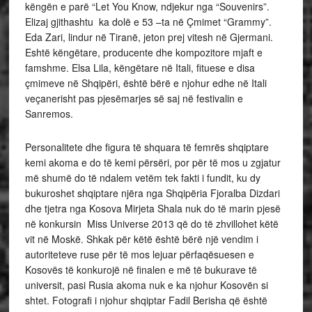
këngën e parë “Let You Know, ndjekur nga “Souvenirs”.
Elizaj gjithashtu ka dolë e 53 –ta në Çmimet “Grammy”.
Eda Zari, lindur në Tiranë, jeton prej vitesh në Gjermani.
Eshtë këngëtare, producente dhe kompozitore mjaft e
famshme. Elsa Lila, këngëtare në Itali, fituese e disa
çmimeve në Shqipëri, është bërë e njohur edhe në Itali
veçanerisht pas pjesëmarjes së saj në festivalin e
Sanremos.
Personalitete dhe figura të shquara të femrës shqiptare
kemi akoma e do të kemi përsëri, por për të mos u zgjatur
më shumë do të ndalem vetëm tek fakti i fundit, ku dy
bukuroshet shqiptare njëra nga Shqipëria Fjoralba Dizdari
dhe tjetra nga Kosova Mirjeta Shala nuk do të marin pjesë
në konkursin Miss Universe 2013 që do të zhvillohet këtë
vit në Moskë. Shkak për këtë është bërë një vendim i
autoriteteve ruse për të mos lejuar përfaqësuesen e
Kosovës të konkurojë në finalen e më të bukurave të
universit, pasi Rusia akoma nuk e ka njohur Kosovën si
shtet. Fotografi i njohur shqiptar Fadil Berisha që është