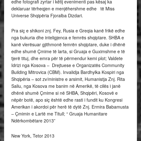
edhe fotografi zyrtar i këtij evenimenti pas kësaj ka
deklaruar tërheqjen e menjëhershme edhe të Miss
Universe Shqipëria Fjoralba Dizdari.
Pra siç e shikoni znj. Fey, Rusia e Greqia kanë frikë edhe
nga bukuria dhe inteligjenca e femrës shqiptare. SHBA e
kanë vlerësuar gjithmonë femrën shqiptare, duke i dhënë
edhe shumë Çmime të larta, si Gruaja e Guximshme e të
tjerë tituj, dhe emra për të përmendur kemi plot; Valdete
Idrizi nga Kosova – Drejtuese e Organizatës Community
Building Mitrovica (CBM). Invalidja Bardhylka Kospiri nga
Shqipëria – sot zv/ministre e arsimit, Humanistja Znj. Rita
Saliu, nga Kosova me banim në Amerikë, të cilës i janë
dhënë shumë Çmime si në SHBA, Shqipëri, Kosovë e
nëpër botë, apo siç është edhe rasti i fundit ku Kongresi
Amerikan i akordoi për herë të dytë Znj. Ermira Babamusta
– Çmimin e Lartë me Titull; “ Gruaja Humanitare
Ndërkombëtare 2013”
New York, Tetor 2013