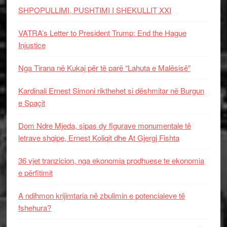
SHPOPULLIMI, PUSHTIMI I SHEKULLIT XXI
VATRA’s Letter to President Trump: End the Hague
Injustice
Nga Tirana në Kukaj për të parë “Lahuta e Malësisë”
Kardinali Ernest Simoni rikthehet si dëshmitar në Burgun
e Spaçit
Dom Ndre Mjeda, sipas dy figurave monumentale të
letrave shqipe, Ernest Koliqit dhe At Gjergj Fishta
36 vjet tranzicion, nga ekonomia prodhuese te ekonomia
e përfitimit
A ndihmon krijimtaria në zbulimin e potencialeve të
fshehura?