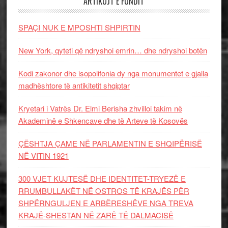
ARTIKUJT E FUNDIT
SPAÇI NUK E MPOSHTI SHPIRTIN
New York, qyteti që ndryshoi emrin… dhe ndryshoi botën
Kodi zakonor dhe isopolifonia dy nga monumentet e gjalla
madhështore të antikitetit shqiptar
Kryetari i Vatrës Dr. Elmi Berisha zhvilloi takim në
Akademinë e Shkencave dhe të Arteve të Kosovës
ÇËSHTJA ÇAME NË PARLAMENTIN E SHQIPËRISË
NË VITIN 1921
300 VJET KUJTESË DHE IDENTITET-TRYEZË E
RRUMBULLAKËT NË OSTROS TË KRAJËS PËR
SHPËRNGULJEN E ARBËRESHËVE NGA TREVA
KRAJË-SHESTAN NË ZARË TË DALMACISË