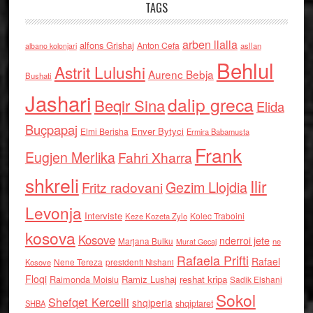
TAGS
arben llalla
alfons Grishaj
Anton Cefa
asllan
albano kolonjari
Behlul
Astrit Lulushi
Aurenc Bebja
Bushati
Jashari
dalip greca
Beqir Sina
Elida
Buçpapaj
Enver Bytyci
Elmi Berisha
Ermira Babamusta
Frank
Eugjen Merlika
Fahri Xharra
shkreli
Ilir
Gezim Llojdia
Fritz radovani
Levonja
Interviste
Kolec Traboini
Keze Kozeta Zylo
kosova
Kosove
nderroi jete
Marjana Bulku
ne
Murat Gecaj
Rafaela Prifti
Rafael
Nene Tereza
Kosove
presidenti Nishani
Floqi
Raimonda Moisiu
Ramiz Lushaj
reshat kripa
Sadik Elshani
Sokol
Shefqet Kercelli
shqiperia
shqiptaret
SHBA