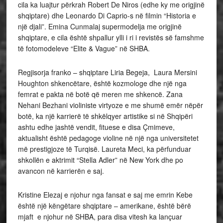
cila ka luajtur përkrah Robert De Niros (edhe ky me origjinë
shqiptare) dhe Leonardo Di Caprio-s në filmin “Historia e
një djali”. Emina Cunmalaj supermodelja me origjinë
shqiptare, e cila është shpallur ylli i ri i revistës së famshme
të fotomodeleve “Elite & Vague” në SHBA.
Regjisorja franko – shqiptare Liria Begeja, Laura Mersini
Houghton shkencëtare, është kozmologe dhe një nga
femrat e pakta në botë që meren me shkencë. Zana
Nehani Bezhani violiniste virtyoze e me shumë emër nëpër
botë, ka një karrierë të shkëlqyer artistike si në Shqipëri
ashtu edhe jashtë vendit, fituese e disa Çmimeve,
aktualisht është pedagoge violine në një nga universitetet
më prestigjoze të Turqisë. Laureta Meci, ka përfunduar
shkollën e aktrimit “Stella Adler” në New York dhe po
avancon në karrierën e saj.
Kristine Elezaj e njohur nga fansat e saj me emrin Kebe
është një këngëtare shqiptare – amerikane, është bërë
mjaft e njohur në SHBA, para disa vitesh ka lançuar