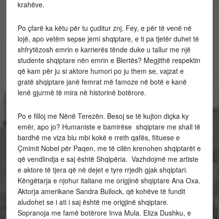
krahëve.
Po çfarë ka këtu për tu çuditur znj. Fey, e për të venë në
lojë, apo vetëm sepse jemi shqiptare, e ti pa tjetër duhet të
shfrytëzosh emrin e karrierës tënde duke u tallur me një
studente shqiptare nën emrin e Blertës? Megjithë respektin
që kam për ju si aktore humori po ju them se, vajzat e
gratë shqiptare janë femrat më famoze në botë e kanë
lenë gjurmë të mira në historinë botërore.
Po e filloj me Nënë Terezën. Besoj se të kujton diçka ky
emër, apo jo? Humaniste e bamirëse shqiptare me shall të
bardhë me viza blu mbi kokë e rreth qafës, fiituese e
Çmimit Nobel për Paqen, me të cilën krenohen shqiptarët e
që vendlindja e saj është Shqipëria. Vazhdojmë me artiste
e aktore të tjera që në dejet e tyre rrjedh gjak shqiptari.
Këngëtarja e njohur italiane me origjinë shqiptare Ana Oxa.
Aktorja amerikane Sandra Bullock, që kohëve të fundit
aludohet se i ati i saj është me origjinë shqiptare.
Sopranoja me famë botërore Inva Mula. Eliza Dushku, e