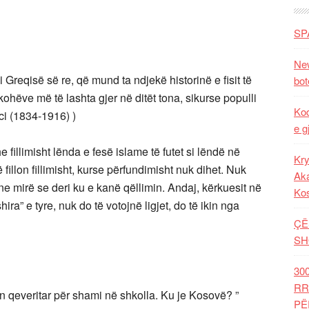
SP
New
i Greqisë së re, që mund ta ndjekë historinë e fisit të
bot
ohëve më të lashta gjer në ditët tona, sikurse populli
Kod
ci (1834-1916) )
e g
e fillimisht lënda e fesë islame të futet si lëndë në
Kry
ë fillon fillimisht, kurse përfundimisht nuk dihet. Nuk
Aka
ine mirë se deri ku e kanë qëllimin. Andaj, kërkuesit në
Ko
ra” e tyre, nuk do të votojnë ligjet, do të ikin nga
ÇË
SH
30
RR
in qeveritar për shami në shkolla. Ku je Kosovë? ”
PË