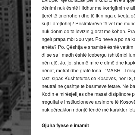
dënimi nuk është i lidhur me korrigjimin e a
tjerët të tmerrohen dhe të ikin nga e keqja 
kujt i drejtohej? Besimtarëve të vet me mund
nuk donin që të lëvizin gjërat me kohën. Pra
ngeli prapa mbi 300 vjet. Po neve a po na kan
errëta? Po. Çështja e shamisë është vetëm 
di se sa i madh është Icebergu (shkëmbi lundr
nën ujë. Jo, jo, shumë mirë e dimë dhe kup
nënat, motrat dhe gratë tona. “MASHT-i resp
rast, sipas Kushtetutës së Kosovës, neni 8,
neutral në çështje të besimeve fetare. Në b
Kodin e mirësjelljes dhe masat disiplinore 
rregullat e institucioneve arsimore të Kosovë
nuk përcakton ndonjë lëndë më karakter feta
Gjuha fyese e imamit