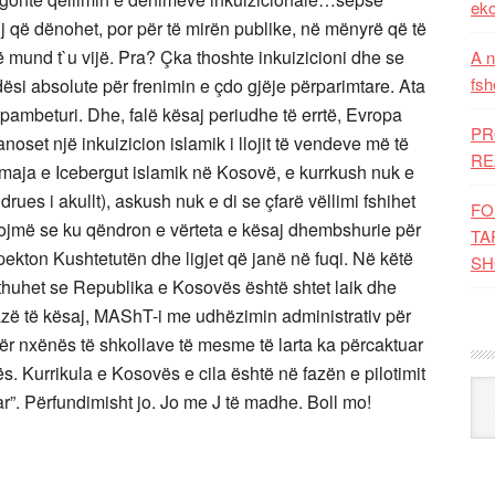
eko
tij që dënohet, por për të mirën publike, në mënyrë që të
që mund t`u vijë. Pra? Çka thoshte inkuizicioni dhe se
A n
fsh
ësi absolute për frenimin e çdo gjëje përparimtare. Ata
pambeturi. Dhe, falë kësaj periudhe të errtë, Evropa
PR
oset një inkuizicion islamik i llojit të vendeve më të
RE
maja e Icebergut islamik në Kosovë, e kurrkush nuk e
ues i akullt), askush nuk e di se çfarë vëllimi fshihet
FO
tojmë se ku qëndron e vërteta e kësaj dhembshurie për
TA
ekton Kushtetutën dhe ligjet që janë në fuqi. Në këtë
SH
 thuhet se Republika e Kosovës është shtet laik dhe
azë të kësaj, MAShT-i me udhëzimin administrativ për
për nxënës të shkollave të mesme të larta ka përcaktuar
s. Kurrikula e Kosovës e cila është në fazën e pilotimit
Kat
r”. Përfundimisht jo. Jo me J të madhe. Boll mo!