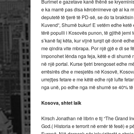
Burimet e gazetave kanë thënë se kryeministri
e ka marrë pas disa kërcënimeve që ai ka m
deputetë të tjerë të PD-së, se do ta braktisi
Kuvend”, Shumë bukur! E vetëm edhe ketë e k
tërë populli i Kosovës punon, të gjithë jemi
s’kanë faj këta, kur vijnë turqit që donë edh
me qindra vite mbrapa. Por një gjë e di se f
imponohet lënda nga feja, këtë e di shumë m
në një portal. Kurse tjetri brengoset edhe m
errësirës dhe e mesjetës në Kosovë, Kosova
urrejtjes fetare e me këtë edhe një lufte fe
nga unë, po edhe nga më shumë se 40% të 
Kosova, shtet laik
Kirsch Jonathan në librin e tij “The Grand In
God.( Historia e terrorit në emër të fesë) e p
Evropë. Një doracak për inkuizitorët e shp