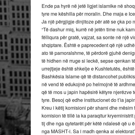
Ende pa hyrë në jetë ligjet islamike në sho
tyre me këshilla për moralin. Dhe maja e Ic
Ja një përgjigje dinjitoze për atë se çka po n
“Të dashur miq, kurrë në jetën time nuk kam 
fëlliqura për gratë, vajzat, sa sonte në një
shqiptare. Është e paprecedent që një udhëheq
ato të pamoralshme, të përdorë gjuhë denigrue
të hidhen në rruge si leckë, sepse qenkan të
urrejtjeje është shkelje e Kushtetutës, është
Bashkësia Islame që të distancohet publikis
në vend të edukojnë po helmojnë të ardhmen e
që të mos u japin hapësirë këtyre njerëzve t
tyre. Besoj që edhe institucionet do t’ia jap
Kreu i këtij komisioni për shami dhe mësim 
komision të tillë ia ka paraqitur kryeministr
tij dhe nga qytetarët për këtë ndalesë që u 
nga MASHT-i. Sa i madh qenka ai elektorat