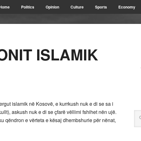
Home
Politics
Opinion
Culture
Sports
Economy
IONIT ISLAMIK
gut islamik në Kosovë, e kurrkush nuk e di se sa i
lt), askush nuk e di se çfarë vëllimi fshihet nën ujë.
ku qëndron e vërteta e kësaj dhembshurie për nënat,