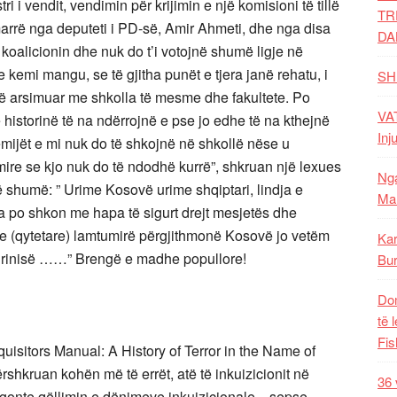
 i vendit, vendimin për krijimin e një komisioni të tillë
TR
arrë nga deputeti i PD-së, Amir Ahmeti, dhe nga disa
DA
n koalicionin dhe nuk do t’i votojnë shumë ligje në
emi mangu, se të gjitha punët e tjera janë rehatu, i
SH
 të arsimuar me shkolla të mesme dhe fakultete. Po
VAT
e historinë të na ndërrojnë e pse jo edhe të na kthejnë
Inj
ëmijët e mi nuk do të shkojnë në shkollë nëse u
ire se kjo nuk do të ndodhë kurrë”, shkruan një lexues
Nga
ë shumë: ” Urime Kosovë urime shqiptari, lindja e
Mal
 po shkon me hapa të sigurt drejt mesjetës dhe
tare (qytetare) lamtumirë përgjithmonë Kosovë jo vetëm
Kar
rinisë ……” Brengë e madhe popullore!
Bur
Dom
të 
Fis
quisitors Manual: A History of Terror in the Name of
ërshkruan kohën më të errët, atë të inkuizicionit në
36 
jegonte qëllimin e dënimeve inkuizicionale…sepse