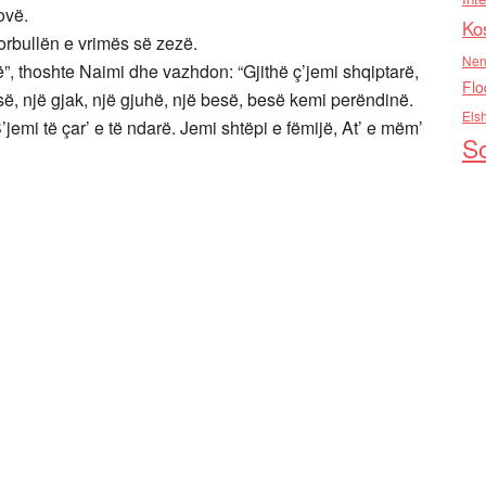
ovë.
Ko
rbullën e vrimës së zezë.
Nen
”, thoshte Naimi dhe vazhdon: “Gjithë ç’jemi shqiptarë,
Flo
resë, një gjak, një gjuhë, një besë, besë kemi perëndinë.
Els
’jemi të çar’ e të ndarë. Jemi shtëpi e fëmijë, At’ e mëm’
So