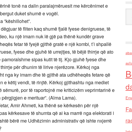
qërinë tonë na dalin paralajmëruesit me kërcënimet e
Ark
ebergut duket shumë e vogël.
a ”këshillohet”.
dëgjuar të fliten kaq shumë fjalë fyese denigruese, të
 video, ku një imam nuk lë gjë pa thënë kundër grave
ës fetar të fyejë gjithë gratë e një kombi, t’i shpallë
se, fyese dhe gjuhë të urrejtjes, të bëjë thirrje që ato
alba
 pamoralshme sipas kutit të tij. Kjo gjuhë fyese dhe
asll
 thirrje për dhunim të lirive njerëzore. Kërkoj nga
B
ht nga ky imam dhe të gjithë ata udhëheqës fetare që
 këtij vendi, të rinjtë. Kërkoj gjithashtu nga mediet
d
ë sëmurë, por të raportojnë me kriticizëm veprimtarinë e
in përgjigjen e merituar”. (Alma Lama).
Env
fetar, Amir Ahmeti, ka thënë se kërkesën për një
Fa
it pas kërkesave të shumta që ai ka marrë nga elektorati i
ra
është bërë me Udhëzimin administrativ që ishte nxjerrë
?
Inte