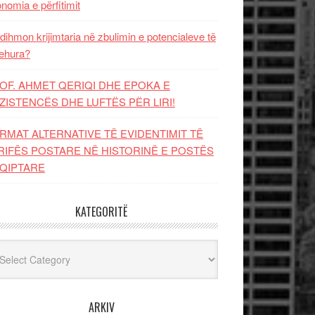
nomia e përfitimit
dihmon krijimtaria në zbulimin e potencialeve të
ehura?
OF. AHMET QERIQI DHE EPOKA E
ZISTENCЁS DHE LUFTЁS PЁR LIRI!
RMAT ALTERNATIVE TË EVIDENTIMIT TË
RIFËS POSTARE NË HISTORINË E POSTËS
QIPTARE
KATEGORITË
egoritë
ARKIV