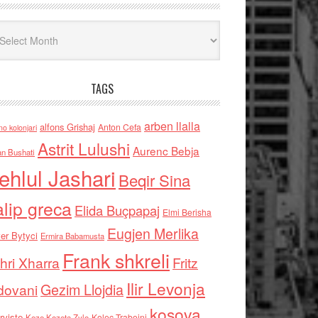
iv
TAGS
arben llalla
alfons Grishaj
Anton Cefa
no kolonjari
Astrit Lulushi
Aurenc Bebja
an Bushati
ehlul Jashari
Beqir Sina
alip greca
Elida Buçpapaj
Elmi Berisha
Eugjen Merlika
er Bytyci
Ermira Babamusta
Frank shkreli
hri Xharra
Fritz
Ilir Levonja
Gezim Llojdia
dovani
kosova
rviste
Kolec Traboini
Keze Kozeta Zylo