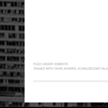
FILED UNDER:
KOMENTE
TAGGED WITH:
FAHRI XHARRA
,
JO INKUZICIONIT ISL