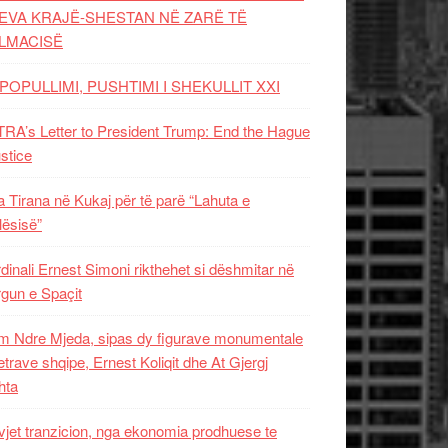
EVA KRAJË-SHESTAN NË ZARË TË
LMACISË
POPULLIMI, PUSHTIMI I SHEKULLIT XXI
RA’s Letter to President Trump: End the Hague
ustice
 Tirana në Kukaj për të parë “Lahuta e
ësisë”
dinali Ernest Simoni rikthehet si dëshmitar në
gun e Spaçit
 Ndre Mjeda, sipas dy figurave monumentale
letrave shqipe, Ernest Koliqit dhe At Gjergj
hta
vjet tranzicion, nga ekonomia prodhuese te