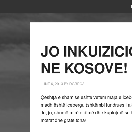
JO INKUIZIC
NE KOSOVE!
JUNE 6, 2013
BY
DGRECA
Çështja e shamisë është vetëm maja e Iceber
madh është Icebergu (shkëmbi lundrues i akul
Jo, jo, shumë mirë e dimë dhe kuptojmë se 
motrat dhe gratë tona/