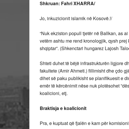
Shkruan: Fahri XHARRA/
Jo, inkuzicionit islamik në Kosovë.!/
“Nuk ekziston popull tjetër në Ballkan, as ai 
vetëm ashtu me rend kronologjik, qysh prej k
shqiptar”. (Shkenctari hungarez Lajosh Talo
Shteti duhet të bëjë infrastrukturën ligjore dh
fakultete (Amir Ahmeti.) fillimisht dhe çdo gj
dihet së paku publikisht se planifikuesit e d
emër të kërcënimit nëse nuk plotësohet ”dëshi
koalicioni, etj.
Braktisja e koalicionit
Pra, e kuptuat që fjalën e kam për komision