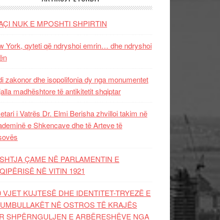
AÇI NUK E MPOSHTI SHPIRTIN
 York, qyteti që ndryshoi emrin… dhe ndryshoi
ën
i zakonor dhe isopolifonia dy nga monumentet
jalla madhështore të antikitetit shqiptar
etari i Vatrës Dr. Elmi Berisha zhvilloi takim në
deminë e Shkencave dhe të Arteve të
sovës
SHTJA ÇAME NË PARLAMENTIN E
QIPËRISË NË VITIN 1921
0 VJET KUJTESË DHE IDENTITET-TRYEZË E
UMBULLAKËT NË OSTROS TË KRAJËS
R SHPËRNGULJEN E ARBËRESHËVE NGA