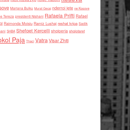
sove
nderroi jete
Marjana Bulku
ne Kosove
Murat Gecaj
Rafaela Prifti
Rafael
e Tereza
presidenti Nishani
qi
Raimonda Moisiu
Ramiz Lushaj
reshat kripa
Sadik
Shefqet Kercelli
shqiperia
hani
shqiptaret
SHBA
kol Paja
Vatra
Visar Zhiti
Thaci