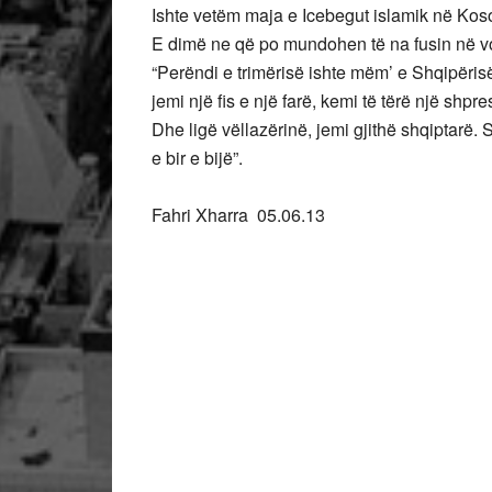
Ishte vetëm maja e Icebegut islamik në Kos
E dimë ne që po mundohen të na fusin në vo
“Perëndi e trimërisë ishte mëm’ e Shqipërisë
jemi një fis e një farë, kemi të tërë një shp
Dhe ligë vëllazërinë, jemi gjithë shqiptarë. S
e bir e bijë”.
Fahri Xharra 05.06.13