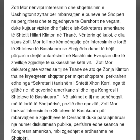
Zoti Mor nënvijoi interesimin dhe shqetësimin e
Uashingtonit zyrtar për mbarvajtjen e punëve në Shqipëri
në përgjithësi dhe të zgjedhjeve të Qershorit në veçanti,
duke kujtuar vizitën dhe fjalët e ish-Sekretares amerikane
të Shtetit Hillari Klinton në Tiranë, Nëntorin që kaloi, e cila
sipas Zotit Mor foli me këmbëngulje për interesimin e fortë
të Shteteve të Bashkuara se Shqipëria duhet të bëjë
përparim drejtë antarësimit në Bashkimin Evropian dhe të
zhvillojë zgjedhje të suksesshme këtë vit. Zoti Mor
deklaroi gjatë vizitës së tij në Tiranë se ato që Zonja Klinton
tha në kryeqytetin shqiptar për miqët shqiptarë, përkrahen
edhe nga “Sekretari i tanishëm i Shtetit Xhon Kerri, nga të
gjithë ne në qeverinë amerikane si dhe nga Kongresi i
Shteteve të Bashkuara.” Në takimet e tij me udhëheqsit
më të lartë të Shqipërisë, pozitë dhe opozitë, Zoti Mor
theksoi interesimin e Shteteve të Bashkuara për
mbarvajtjen e zgjedhjeve të Qershorit duke paralajmëruar
një numër diskutimesh publike, përfshirë edhe seanca në
Kongresin amerikan, mbi zgjedhjet e ardhëshme në
Shqipëri.