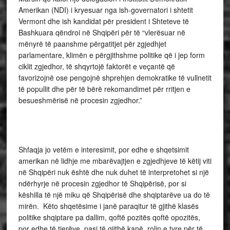
Amerikan (NDI) i kryesuar nga ish-governatori i shtetit
Vermont dhe ish kandidat për president i Shteteve të
Bashkuara qëndroi në Shqipëri për të “vlerësuar në
mënyrë të paanshme përgatitjet për zgjedhjet
parlamentare, klimën e përgjithshme politike që i jep form
ciklit zgjedhor, të shqyrtojë faktorët e veçantë që
favorizojnë ose pengojnë shprehjen demokratike të vullnetit
të popullit dhe për të bërë rekomandimet për rritjen e
besueshmërisë në procesin zgjedhor.”
Shfaqja jo vetëm e interesimit, por edhe e shqetsimit
amerikan në lidhje me mbarëvajtjen e zgjedhjeve të këtij viti
në Shqipëri nuk është dhe nuk duhet të interpretohet si një
ndërhyrje në procesin zgjedhor të Shqipërisë, por si
këshilla të një miku që Shqipërisë dhe shqiptarëve ua do të
mirën. Këto shqetësime i janë paraqitur të gjithë klasës
politike shqiptare pa dallim, qoftë pozitës qoftë opozitës,
por edhe të tjerëve, pasi të gjithë kanë rolin e tyre për të