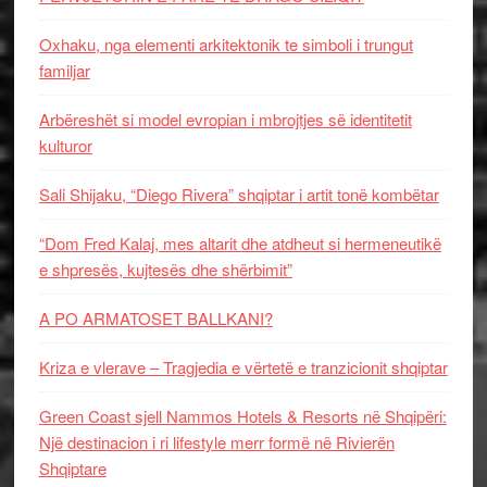
Oxhaku, nga elementi arkitektonik te simboli i trungut
familjar
Arbëreshët si model evropian i mbrojtjes së identitetit
kulturor
Sali Shijaku, “Diego Rivera” shqiptar i artit tonë kombëtar
“Dom Fred Kalaj, mes altarit dhe atdheut si hermeneutikë
e shpresës, kujtesës dhe shërbimit”
A PO ARMATOSET BALLKANI?
Kriza e vlerave – Tragjedia e vërtetë e tranzicionit shqiptar
Green Coast sjell Nammos Hotels & Resorts në Shqipëri:
Një destinacion i ri lifestyle merr formë në Rivierën
Shqiptare