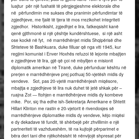
luajtur për një fushatë të përgjegjeshme elektorale dhe
në përfundimin me sukses dhe pranimin përfundimtar të
zgjedhjeve, me fjalë të tjera të mos rrezikohet integriteti
zgjedhor. Historikisht, zgjedhjet e lira, fatkeqsisht kanë
qenë gjithmonë si një çështje kundërshtuese, si një asht
ose kockë në fyt, në marrëdhënjet midis Shqipërisë dhe
Shteteve të Bashkuara, duke filluar që nga viti 1945, kur
regjimi komunist i Enver Hoxhës refuzoi të lejonte mbajtjen
e zgjedhjeve të lira, gjë që çoi në mbylljen e misionit
diplomatik amerikan në Tiranë, duke përfunduar kështu në
prerjen e marrëdhënjeve prej pothuaj 50-vjetësh midis dy
vendeve. Sot, pas 20-vjetë marrëdhënjesh miqësore,
mbajtja e zgjedhjeve të lira nuk duhet të jetë shkak për –
ruajna Zot — ftohjen e marrëdhënjeve midis dy kombeve
mike. Por, siç tha edhe ish-Sekretarja Amerikane e Shtetit
Hillari Klinton me rastin e 20-vjetorit ë rivendosjes së
marrëdhënjeve diplomatike midis dy vendeve, këjo miqësi
e dy dekadave të fundit, të shërbejë për zhvillimin e një
partneriteti të vazhdueshëm, të na kujtojë përparimet e
bëra deri tani dhe njëkohësisht të nënvijojë shpresat për