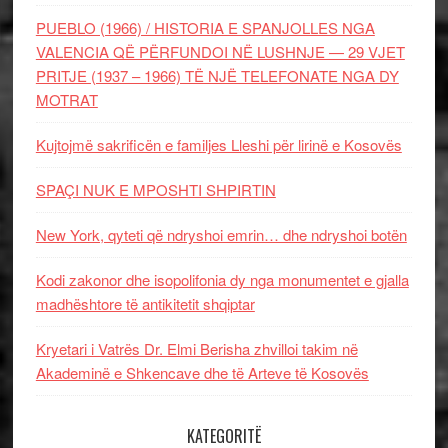
PUEBLO (1966) / HISTORIA E SPANJOLLES NGA
VALENCIA QË PËRFUNDOI NË LUSHNJE — 29 VJET
PRITJE (1937 – 1966) TË NJË TELEFONATE NGA DY
MOTRAT
Kujtojmë sakrificën e familjes Lleshi për lirinë e Kosovës
SPAÇI NUK E MPOSHTI SHPIRTIN
New York, qyteti që ndryshoi emrin… dhe ndryshoi botën
Kodi zakonor dhe isopolifonia dy nga monumentet e gjalla
madhështore të antikitetit shqiptar
Kryetari i Vatrës Dr. Elmi Berisha zhvilloi takim në
Akademinë e Shkencave dhe të Arteve të Kosovës
KATEGORITË