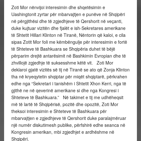
Zoti Mor nënvijoi interesimin dhe shqetësimin e
Uashingtonit zyrtar për mbarvajtjen e punëve në Shqipëri
në përgjithësi dhe të zgjedhjeve të Qershorit në veçanti,
duke kujtuar vizitën dhe fjalët e ish-Sekretares amerikane
të Shtetit Hillari Klinton në Tiranë, Nëntorin që kaloi, e cila
sipas Zotit Mor foli me këmbëngulje për interesimin e fortë
të Shteteve të Bashkuara se Shqipëria duhet të bëjë
përparim drejtë antarësimit në Bashkimin Evropian dhe të
zhvillojë zgjedhje të suksesshme këtë vit. Zoti Mor
deklaroi gjatë vizitës së tij në Tiranë se ato që Zonja Klinton
tha në kryeqytetin shqiptar për miqët shqiptarë, përkrahen
edhe nga “Sekretari i tanishëm i Shtetit Xhon Kerri, nga të
gjithë ne në qeverinë amerikane si dhe nga Kongresi i
Shteteve të Bashkuara.” Në takimet e tij me udhëheqsit
më të lartë të Shqipërisë, pozitë dhe opozitë, Zoti Mor
theksoi interesimin e Shteteve të Bashkuara për
mbarvajtjen e zgjedhjeve të Qershorit duke paralajmëruar
një numër diskutimesh publike, përfshirë edhe seanca në
Kongresin amerikan, mbi zgjedhjet e ardhëshme në
Shqipëri.