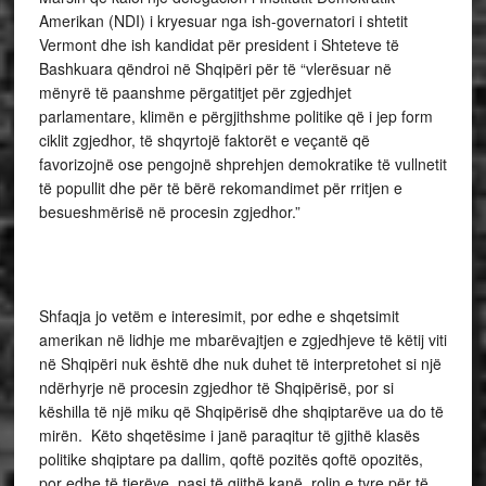
Amerikan (NDI) i kryesuar nga ish-governatori i shtetit
Vermont dhe ish kandidat për president i Shteteve të
Bashkuara qëndroi në Shqipëri për të “vlerësuar në
mënyrë të paanshme përgatitjet për zgjedhjet
parlamentare, klimën e përgjithshme politike që i jep form
ciklit zgjedhor, të shqyrtojë faktorët e veçantë që
favorizojnë ose pengojnë shprehjen demokratike të vullnetit
të popullit dhe për të bërë rekomandimet për rritjen e
besueshmërisë në procesin zgjedhor.”
Shfaqja jo vetëm e interesimit, por edhe e shqetsimit
amerikan në lidhje me mbarëvajtjen e zgjedhjeve të këtij viti
në Shqipëri nuk është dhe nuk duhet të interpretohet si një
ndërhyrje në procesin zgjedhor të Shqipërisë, por si
këshilla të një miku që Shqipërisë dhe shqiptarëve ua do të
mirën. Këto shqetësime i janë paraqitur të gjithë klasës
politike shqiptare pa dallim, qoftë pozitës qoftë opozitës,
por edhe të tjerëve, pasi të gjithë kanë rolin e tyre për të