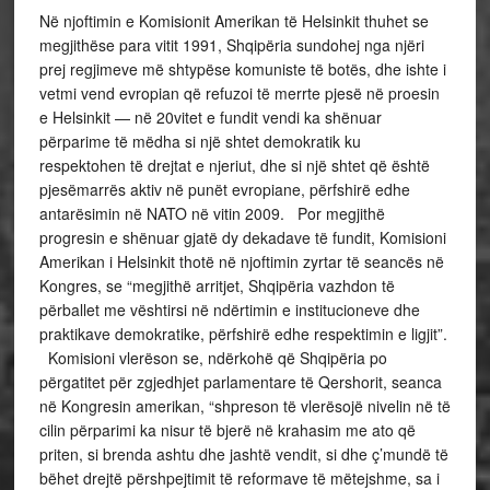
Në njoftimin e Komisionit Amerikan të Helsinkit thuhet se
megjithëse para vitit 1991, Shqipëria sundohej nga njëri
prej regjimeve më shtypëse komuniste të botës, dhe ishte i
vetmi vend evropian që refuzoi të merrte pjesë në proesin
e Helsinkit — në 20vitet e fundit vendi ka shënuar
përparime të mëdha si një shtet demokratik ku
respektohen të drejtat e njeriut, dhe si një shtet që është
pjesëmarrës aktiv në punët evropiane, përfshirë edhe
antarësimin në NATO në vitin 2009. Por megjithë
progresin e shënuar gjatë dy dekadave të fundit, Komisioni
Amerikan i Helsinkit thotë në njoftimin zyrtar të seancës në
Kongres, se “megjithë arritjet, Shqipëria vazhdon të
përballet me vështirsi në ndërtimin e institucioneve dhe
praktikave demokratike, përfshirë edhe respektimin e ligjit”.
Komisioni vlerëson se, ndërkohë që Shqipëria po
përgatitet për zgjedhjet parlamentare të Qershorit, seanca
në Kongresin amerikan, “shpreson të vlerësojë nivelin në të
cilin përparimi ka nisur të bjerë në krahasim me ato që
priten, si brenda ashtu dhe jashtë vendit, si dhe ç’mundë të
bëhet drejtë përshpejtimit të reformave të mëtejshme, sa i