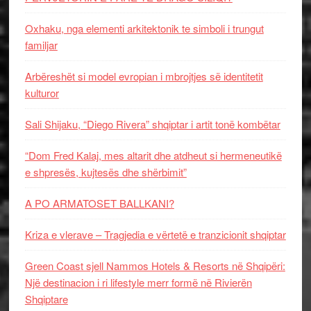
Oxhaku, nga elementi arkitektonik te simboli i trungut
familjar
Arbëreshët si model evropian i mbrojtjes së identitetit
kulturor
Sali Shijaku, “Diego Rivera” shqiptar i artit tonë kombëtar
“Dom Fred Kalaj, mes altarit dhe atdheut si hermeneutikë
e shpresës, kujtesës dhe shërbimit”
A PO ARMATOSET BALLKANI?
Kriza e vlerave – Tragjedia e vërtetë e tranzicionit shqiptar
Green Coast sjell Nammos Hotels & Resorts në Shqipëri:
Një destinacion i ri lifestyle merr formë në Rivierën
Shqiptare