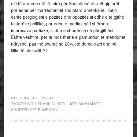
një të ardhme më të mirë për Shqipërinë dhe Shqiptarët,
por edhe për marrëdhënjet shqiptaro-amerikane. Këjo
është përgjegjësi e pozitës dhe opozitës si edhe e të gjithë
faktorëve politikë, por edhe e medias që i shërben
interesave partiake, si dhe e shoqërisë në përgjithësi.
Është vështirë, për të mos thënë e pamundur, të mendohet
ndryshe, pas më shumë se 20-vjetë demokraci dhe në
fillim të shekullit 21!
FILED UNDER:
OPINION
TAGGED WITH:
FRANK SHKRELI
,
JOTHANAN MORE
,
SHQETESIMET E NJE MIKU