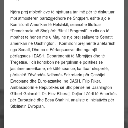
Njëra prej mbledhjeve të njoftuara tanimë për të diskutuar
mbi atmosferën parazgjedhore në Shqipëri, është ajo e
Komisionit Amerikan të Helsinkit, seancë e titulluar
“Demokracia në Shqipëri: Ritmi i Progresit”, e cila do të
mbahet të hënën më 6 Maj, në një prej sallave të Senatit
amerikan në Uashington. Komisioni prej nëntë anëtarësh
nga Senati, Dhoma e Përfaqsuesve dhe nga një
përfaqsues i DASH, Departmentit të Mbrojtjes dhe të
Tregëtisë, i cili kontribon në përpilimin e politikës së
jashtme amerikane, në këtë séance, ka ftuar ekspertë,
përfshirë Zëvëndës Ndihmës Sekretarin për Çeshtjet
Evropiane dhe Euro-aziatike, në DASH, Filip Riker,
Ambasadorin e Republikës së Shqipërisë në Uashington
Gilbert Galanxhi, Dr. Elez Biberaj, Dejtor i Zërit të Amerikës
për Euroazinë dhe Besa Shahini, analiste e Iniciativës për
Stbilitetin Evropian.