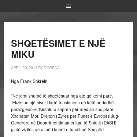
SHQETËSIMET E NJË
MIKU
APRIL 30, 2013
BY
DGRECA
Nga Frank Shkreli/
”Ne jemi shumë të shqetësuar nga ato që kemi parë.
Ekziston një nivel i lartë tensionesh në këtë periudhë
parazgjedore.”Kështu u shpreh për median shqiptare,
Xhonatan Mor, Drejtori i Zyrës për Punët e Evropës Jug-
Qendrore në Departmentin amerikan të Shtetit (DASH)
gjatë vizitës që ai bëri kohët e fundit në Shqipëri.