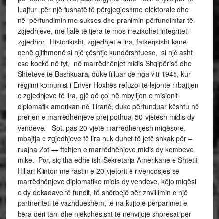
luajtur për një fushatë të përgjegjeshme elektorale dhe
në përfundimin me sukses dhe pranimin përfundimtar të
zgjedhjeve, me fjalë të tjera të mos rrezikohet integriteti
zgjedhor. Historikisht, zgjedhjet e lira, fatkeqsisht kanë
qenë gjithmonë si një çështje kundërshtuese, si një asht
ose kockë në fyt, në marrëdhënjet midis Shqipërisë dhe
Shteteve të Bashkuara, duke filluar që nga viti 1945, kur
regjimi komunist i Enver Hoxhës refuzoi të lejonte mbajtjen
e zgjedhjeve të lira, gjë që çoi në mbylljen e misionit
diplomatik amerikan në Tiranë, duke përfunduar kështu në
prerjen e marrëdhënjeve prej pothuaj 50-vjetësh midis dy
vendeve. Sot, pas 20-vjetë marrëdhënjesh miqësore,
mbajtja e zgjedhjeve të lira nuk duhet të jetë shkak për –
ruajna Zot — ftohjen e marrëdhënjeve midis dy kombeve
mike. Por, siç tha edhe ish-Sekretarja Amerikane e Shtetit
Hillari Klinton me rastin e 20-vjetorit ë rivendosjes së
marrëdhënjeve diplomatike midis dy vendeve, këjo miqësi
e dy dekadave të fundit, të shërbejë për zhvillimin e një
partneriteti të vazhdueshëm, të na kujtojë përparimet e
bëra deri tani dhe njëkohësisht të nënvijojë shpresat për