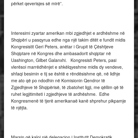
përket qeverisjes së mirë”.
Interesimi zyartar amerikan mbi zgjedhjet e ardhëshme në
Shqipëri u pasqyrua edhe nga një takim ditët e fundit midis
Kongresistit Geri Peters, anëtar i Grupit të Çështjeve
Shqiptare në Kongres dhe ambasadorit shqiptar në
Uashington, Gilbet Galanxhi. Kongresisti Peters, pasi
vlerësoi marrëdhënjet e shkëlqyeshme midis dy vendeve,
shfaqi besimin e tij se është e rëndësishme që, në lidhje
me ato që po ndodhin në Komisionin Qendror të
Zgjedhjeve të Shqipërisë, të zbatohet ligji, me qëllim që të
ruhet legjitimiteti i zgjedhjeve të ardhëshme. Edhe
Kongresmenë të tjerë amerikanaë kanë shprehur pikpamje
të njëjta.
Marsin që kaloi një delegacion i Institutit Demokratik