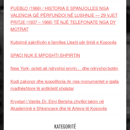
PUEBLO (1966) / HISTORIA E SPANJOLLES NGA
VALENCIA QË PËRFUNDOI NË LUSHNJE — 29 VJET
PRITJE (1937 – 1966) TË NJË TELEFONATE NGA DY
MOTRAT
Kujtojmë sakrificën e familjes Lleshi për lirinë e Kosovës
SPAÇI NUK E MPOSHTI SHPIRTIN
New York, qyteti që ndryshoi emrin… dhe ndryshoi botën
Kodi zakonor dhe isopolifonia dy nga monumentet e gjalla
madhështore të antikitetit shqiptar
Kryetari i Vatrës Dr. Elmi Berisha zhvilloi takim në
Akademinë e Shkencave dhe të Arteve të Kosovës
KATEGORITË