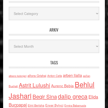
Kategoritë
ARKIV
Arkiv
TAGS
arben llalla
alfons Grishaj
Anton Cefa
asllan
albano kolonjari
Behlul
Astrit Lulushi
Aurenc Bebja
Bushati
Jashari
dalip greca
Beqir Sina
Elida
Buçpapaj
Enver Bytyci
Elmi Berisha
Ermira Babamusta