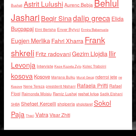
Behlul
Astrit Lulushi
Aurenc Bebja
Bushati
Jashari
dalip greca
Beqir Sina
Elida
Buçpapaj
Enver Bytyci
Elmi Berisha
Ermira Babamusta
Frank
Eugjen Merlika
Fahri Xharra
shkreli
Ilir
Gezim Llojdia
Fritz radovani
Levonja
Interviste
Kolec Traboini
Keze Kozeta Zylo
kosova
Kosove
nderroi jete
Marjana Bulku
ne
Murat Gecaj
Rafaela Prifti
Rafael
Nene Tereza
Kosove
presidenti Nishani
Floqi
Raimonda Moisiu
Ramiz Lushaj
reshat kripa
Sadik Elshani
Sokol
Shefqet Kercelli
shqiperia
shqiptaret
SHBA
Paja
Vatra
Visar Zhiti
Thaci