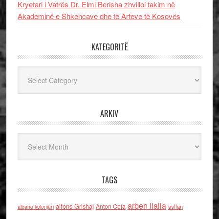
Kryetari i Vatrës Dr. Elmi Berisha zhvilloi takim në
Akademinë e Shkencave dhe të Arteve të Kosovës
KATEGORITË
Kategoritë
ARKIV
Arkiv
TAGS
arben llalla
alfons Grishaj
Anton Cefa
asllan
albano kolonjari