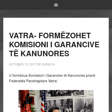
VATRA- FORMËZOHET
KOMISIONI I GARANCIVE
TË KANUNORES
OCTOBER 13, 2017
BY
DGRECA
U formëzua Komisioni i Garancive të Kanunores pranë
Federatës Panshqiptare Vatra/