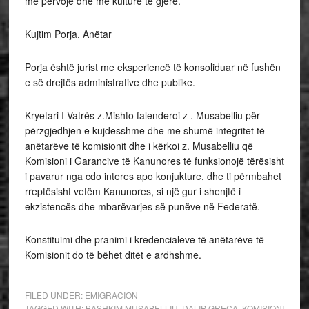
me përvojë dhe me kulturë të gjërë.
Kujtim Porja, Anëtar
Porja është jurist me eksperiencë të konsoliduar në fushën
e së drejtës administrative dhe publike.
Kryetari I Vatrës z.Mishto falenderoi z . Musabelliu për
përzgjedhjen e kujdesshme dhe me shumë integritet të
anëtarëve të komisionit dhe i kërkoi z. Musabelliu që
Komisioni i Garancive të Kanunores të funksionojë tërësisht
i pavarur nga cdo interes apo konjukture, dhe ti përmbahet
rreptësisht vetëm Kanunores, si një gur i shenjtë i
ekzistencës dhe mbarëvarjes së punëve në Federatë.
Konstituimi dhe pranimi i kredencialeve të anëtarëve të
Komisionit do të bëhet ditët e ardhshme.
FILED UNDER:
EMIGRACION
TAGGED WITH:
BASHKIM MUSABELLIU
,
DALIP GRECA
,
KOMISIONI