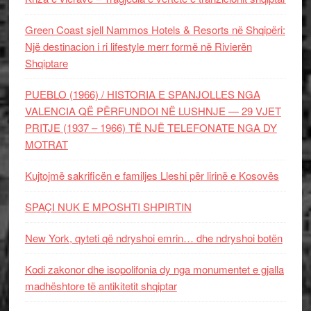
Green Coast sjell Nammos Hotels & Resorts në Shqipëri:
Një destinacion i ri lifestyle merr formë në Rivierën
Shqiptare
PUEBLO (1966) / HISTORIA E SPANJOLLES NGA
VALENCIA QË PËRFUNDOI NË LUSHNJE — 29 VJET
PRITJE (1937 – 1966) TË NJË TELEFONATE NGA DY
MOTRAT
Kujtojmë sakrificën e familjes Lleshi për lirinë e Kosovës
SPAÇI NUK E MPOSHTI SHPIRTIN
New York, qyteti që ndryshoi emrin… dhe ndryshoi botën
Kodi zakonor dhe isopolifonia dy nga monumentet e gjalla
madhështore të antikitetit shqiptar