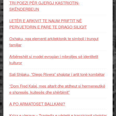
TRI POEZI PËR GJERGJ KASTRIOTIN-
SKËNDERBEUN
LETËR E ARKIVIT TE NAUM PRIFTIT NË
PERVJETORIN E PARE TE DRAGO SILIQIT
Oxhaku, nga elementi arkitektonik te simboli i trungut
familjar
Arbëreshët si model evropian i mbrojtjes së identitetit
kulturor
Sali Shijaku, “Diego Rivera” shqiptar i artit tonë kombëtar
“Dom Fred Kalaj, mes altarit dhe atdheut si hermeneutikë
e shpresës, kujtesës dhe shërbimit”
A PO ARMATOSET BALLKANI?
Kriza e vlerave – Tragjedia e vërtetë e tranzicionit shqiptar