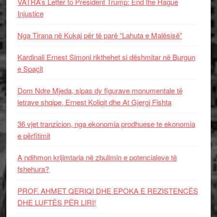
VATRA’s Letter to President Trump: End the Hague
Injustice
Nga Tirana në Kukaj për të parë “Lahuta e Malësisë”
Kardinali Ernest Simoni rikthehet si dëshmitar në Burgun
e Spaçit
Dom Ndre Mjeda, sipas dy figurave monumentale të
letrave shqipe, Ernest Koliqit dhe At Gjergj Fishta
36 vjet tranzicion, nga ekonomia prodhuese te ekonomia
e përfitimit
A ndihmon krijimtaria në zbulimin e potencialeve të
fshehura?
PROF. AHMET QERIQI DHE EPOKA E REZISTENCЁS
DHE LUFTЁS PЁR LIRI!