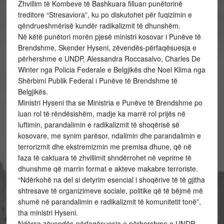
Zhvillim të Kombeve të Bashkuara filluan punëtorinë
treditore “Stresaviora”, ku po diskutohet për fuqizimin e
qëndrueshmërisë kundër radikalizmit të dhunshëm.
Në këtë punëtori morën pjesë ministri kosovar i Punëve të
Brendshme, Skender Hyseni, zëvendës-përfaqësuesja e
përhershme e UNDP, Alessandra Roccasalvo, Charles De
Winter nga Policia Federale e Belgjikës dhe Noel Klima nga
Shërbimi Publik Federal i Punëve të Brendshme të
Belgjikës.
Ministri Hyseni tha se Ministria e Punëve të Brendshme po
luan rol të rëndësishëm, madje ka marrë rol prijës në
luftimin, parandalimin e radikalizmit të shoqërisë së
kosovare, me synim parësor, ndalimin dhe parandalimin e
terrorizmit dhe ekstremizmin me premisa dhune, që në
faza të caktuara të zhvillimit shndërrohet në veprime të
dhunshme që marrin format e akteve makabre terroriste.
“Ndërkohë na del si detyrim esencial i shoqërive të të gjitha
shtresave të organizimeve sociale, politike që të bëjmë më
shumë në parandalimin e radikalizmit të komunitetit tonë”,
tha ministri Hyseni.
Ndërsa zëvendës-përfaqësuesja e përhershme e UNDP,