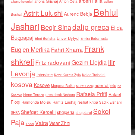
arben llalla
alfons Grishaj
Anton Cefa
asllan
albano kolonjari
Behlul
Astrit Lulushi
Aurenc Bebja
Bushati
Jashari
dalip greca
Beqir Sina
Elida
Buçpapaj
Enver Bytyci
Elmi Berisha
Ermira Babamusta
Frank
Eugjen Merlika
Fahri Xharra
shkreli
Ilir
Gezim Llojdia
Fritz radovani
Levonja
Interviste
Kolec Traboini
Keze Kozeta Zylo
kosova
Kosove
nderroi jete
Marjana Bulku
ne
Murat Gecaj
Rafaela Prifti
Rafael
Nene Tereza
Kosove
presidenti Nishani
Floqi
Raimonda Moisiu
Ramiz Lushaj
reshat kripa
Sadik Elshani
Sokol
Shefqet Kercelli
shqiperia
shqiptaret
SHBA
Paja
Vatra
Visar Zhiti
Thaci