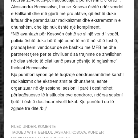
Alessandra Roccasalvo, tha se Kosova është ndër vendet
e Ballkanit dhe më gjerë më pro aktive, që është duke
luftuar dhe parandaluar radikalizmin dhe ekstremizmin e
dhunshëm, dhe kjo nuk është një kompliment.
“Një avantazh për Kosovën është se si një vend i vogël,
policia është duke bërë një punë të mirë në këtë fushë,
prandaj kemi vendosur që së bashku me MPB-në dhe
partnerët tjerë për të zhvilluar disa trajnime që zhvillohen
në disa shtete të cilat kanë pasur çështje të ngjashme”,
theksoi Roccasalvo.
Kjo punëtori synon që të fuqizojë qëndrueshmërinë karshi
radikalizmit dhe ekstremizmit të dhunshëm, është
organizuar në dy sesione, sesioni i parë i destinohet
përfaqësuesve të institucioneve qendrore, ndërsa sesioni
tjetër i është destinuar nivelit lokal. Kjo punëtori do të
zgjasë tre ditë./b.j/
FILED UNDER:
KOMENTE
TAGGED WITH:
BEHLUL JASHARI
,
KOSOVA
,
KUNDER
RADIKALIZMIT
,
Q ENDRUSHMERI