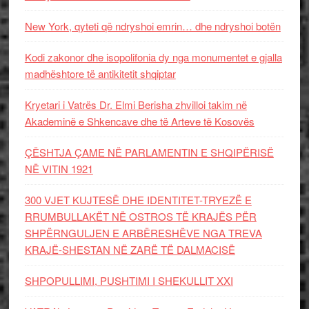
New York, qyteti që ndryshoi emrin… dhe ndryshoi botën
Kodi zakonor dhe isopolifonia dy nga monumentet e gjalla
madhështore të antikitetit shqiptar
Kryetari i Vatrës Dr. Elmi Berisha zhvilloi takim në
Akademinë e Shkencave dhe të Arteve të Kosovës
ÇËSHTJA ÇAME NË PARLAMENTIN E SHQIPËRISË
NË VITIN 1921
300 VJET KUJTESË DHE IDENTITET-TRYEZË E
RRUMBULLAKËT NË OSTROS TË KRAJËS PËR
SHPËRNGULJEN E ARBËRESHËVE NGA TREVA
KRAJË-SHESTAN NË ZARË TË DALMACISË
SHPOPULLIMI, PUSHTIMI I SHEKULLIT XXI