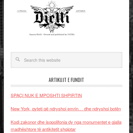
ARTIKUJT E FUNDIT
SPAÇI NUK E MPOSHTI SHPIRTIN
New York, qyteti që ndryshoi emrin… dhe ndryshoi botën
Kodi zakonor dhe isopolifonia dy nga monumentet e gjalla
madhështore të antikitetit shqiptar