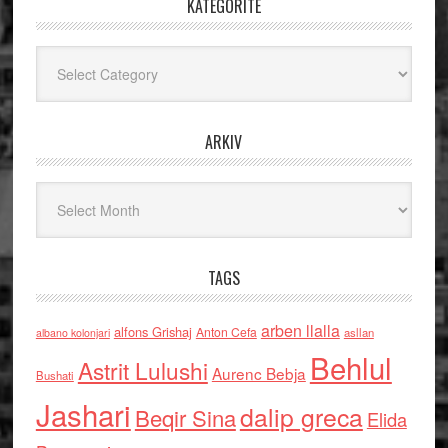
KATEGORITË
Kategoritë
ARKIV
Arkiv
TAGS
arben llalla
alfons Grishaj
Anton Cefa
asllan
albano kolonjari
Behlul
Astrit Lulushi
Aurenc Bebja
Bushati
Jashari
dalip greca
Beqir Sina
Elida