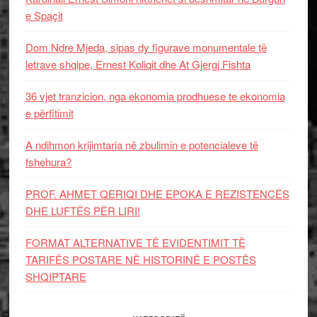
e Spaçit
Dom Ndre Mjeda, sipas dy figurave monumentale të
letrave shqipe, Ernest Koliqit dhe At Gjergj Fishta
36 vjet tranzicion, nga ekonomia prodhuese te ekonomia
e përfitimit
A ndihmon krijimtaria në zbulimin e potencialeve të
fshehura?
PROF. AHMET QERIQI DHE EPOKA E REZISTENCЁS
DHE LUFTЁS PЁR LIRI!
FORMAT ALTERNATIVE TË EVIDENTIMIT TË
TARIFËS POSTARE NË HISTORINË E POSTËS
SHQIPTARE