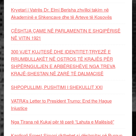
Kryetari i Vatrës Dr. Elmi Berisha zhvilloi takim në
Akademinë e Shkencave dhe të Arteve të Kosovës
ÇËSHTJA ÇAME NË PARLAMENTIN E SHQIPËRISË
NË VITIN 1921
300 VJET KUJTESË DHE IDENTITET-TRYEZË E
RRUMBULLAKËT NË OSTROS TË KRAJËS PËR
SHPËRNGULJEN E ARBËRESHËVE NGA TREVA
KRAJË-SHESTAN NË ZARË TË DALMACISË
SHPOPULLIMI, PUSHTIMI I SHEKULLIT XXI
VATRA’s Letter to President Trump: End the Hague
Injustice
Nga Tirana në Kukaj për të parë “Lahuta e Malësisë”
Kardinali Ernest Simoni rikthehet si dëshmitar në Burgun