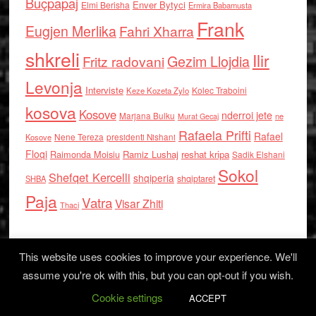
Buçpapaj
Enver Bytyci
Elmi Berisha
Ermira Babamusta
Frank
Eugjen Merlika
Fahri Xharra
shkreli
Ilir
Gezim Llojdia
Fritz radovani
Levonja
Interviste
Kolec Traboini
Keze Kozeta Zylo
kosova
Kosove
nderroi jete
Marjana Bulku
ne
Murat Gecaj
Rafaela Prifti
Rafael
Nene Tereza
Kosove
presidenti Nishani
Floqi
Raimonda Moisiu
Ramiz Lushaj
reshat kripa
Sadik Elshani
Sokol
Shefqet Kercelli
shqiperia
shqiptaret
SHBA
Paja
Vatra
Visar Zhiti
Thaci
This website uses cookies to improve your experience. We'll
assume you're ok with this, but you can opt-out if you wish.
Cookie settings
Log in
ACCEPT