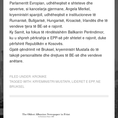
Parlamentit Evropian, udhëheqësit e shteteve dhe
qeverive, si kancelarja gjermane, Angela Merkel,
kryeministri spanjoll, udhëheqësit e institucioneve të
Rumanisë, Bullgarisë, Hungarisë, Kroacisë, Irlandës dhe të
vendeve tjera të BE-së e rajonit.
Ky Samit, ka fokus të rëndësishëm Ballkanin Perëndimor,
ku u shpreh përkrahja e EPP-së për shtetet e rajonit, duke
përfshirë Republikën e Kosovës.
Gjatë qëndrimit në Bruksel, kryeministri Mustafa do të
takojë personalitete dhe drejtues të BE-së dhe vendeve
anëtare.
FILED UNDER:
KRONIKE
TAGGED WITH:
KRYEMINISTRI MUSTAFA
,
LIDERET E EPP
,
NE
BRUKSEL