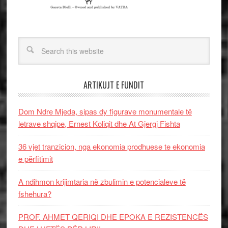
ARTIKUJT E FUNDIT
Dom Ndre Mjeda, sipas dy figurave monumentale të
letrave shqipe, Ernest Koliqit dhe At Gjergj Fishta
36 vjet tranzicion, nga ekonomia prodhuese te ekonomia
e përfitimit
A ndihmon krijimtaria në zbulimin e potencialeve të
fshehura?
PROF. AHMET QERIQI DHE EPOKA E REZISTENCЁS