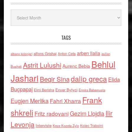
Arkiv
TAGS
arben llalla
alfons Grishaj
Anton Cefa
asllan
albano kolonjari
Behlul
Astrit Lulushi
Aurenc Bebja
Bushati
Jashari
dalip greca
Beqir Sina
Elida
Buçpapaj
Enver Bytyci
Elmi Berisha
Ermira Babamusta
Frank
Eugjen Merlika
Fahri Xharra
shkreli
Ilir
Gezim Llojdia
Fritz radovani
Levonja
Interviste
Kolec Traboini
Keze Kozeta Zylo