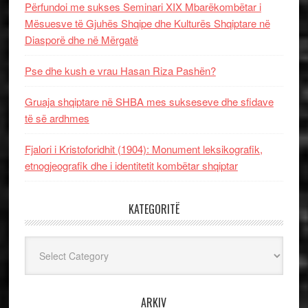
Përfundoi me sukses Seminari XIX Mbarëkombëtar i
Mësuesve të Gjuhës Shqipe dhe Kulturës Shqiptare në
Diasporë dhe në Mërgatë
Pse dhe kush e vrau Hasan Riza Pashën?
Gruaja shqiptare në SHBA mes sukseseve dhe sfidave
të së ardhmes
Fjalori i Kristoforidhit (1904): Monument leksikografik,
etnogjeografik dhe i identitetit kombëtar shqiptar
KATEGORITË
Kategoritë
ARKIV