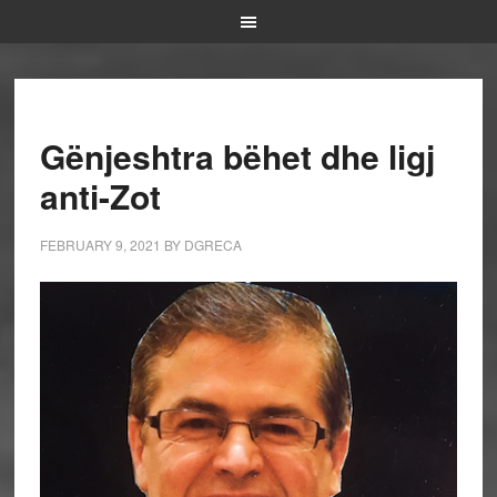
Gënjeshtra bëhet dhe ligj
anti-Zot
FEBRUARY 9, 2021
BY
DGRECA