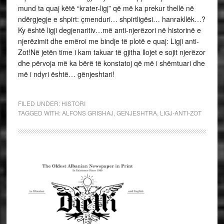
FILED UNDER:
HISTORI
TAGGED WITH:
ALFONS GRISHAJ
,
GENJESHTRA
,
LIGJ-ANTI-ZOT