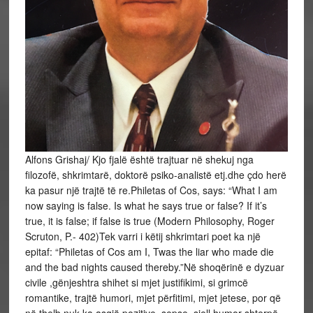
Alfons Grishaj/ Kjo fjalë është trajtuar në shekuj nga filozofë, shkrimtarë, doktorë psiko-analistë etj.dhe çdo herë ka pasur një trajtë të re.Philetas of Cos, says: “What I am now saying is false. Is what he says true or false? If it’s true, it is false; if false is true (Modern Philosophy, Roger Scruton, P.- 402)Tek varri i këtij shkrimtari poet ka një epitaf: “Philetas of Cos am I, Twas the liar who made die and the bad nights caused thereby.”Në shoqërinë e dyzuar civile ,gënjeshtra shihet si mjet justifikimi, si grimcë romantike, trajtë humori, mjet përfitimi, mjet jetese, por që në thelb nuk ka asgjë pozitive, sepse, sjell humor shterpë (si të një “mikut” tim…), zhgënjim, pabesi, vuajtje…deri dhe krim.Disa hiqen sikur bëjnë bëma patriotike, por në prapavijën e këtyre bëmave është interesi dhe plaçkitja, dhe kur koha ia zhvesh qëllimin, ata quhen genjështarë !!!Ka njerëz që gënjeshtrën e bëjnë të vërtetë dhe të vërtetën gënjeshtër.Sot gënjeshtra na paraqitet me eufemizma:1-Gënjeshtra quhet “zbukurim!”.2- Shëmtia, “Bukuri e egër!”. 3- Dhuna, “Demonstrim paqësor!” 3- Vrasja, “Konflikt natyror!” 4- Plaçkitja, “Djersë arti!” 5-Polici,“Gjeneral!” 6-Nevojtorja, “Shkarkim poetik!” 7- Shkrepsja, “Televizor me ngjyra!” 8-Kastraveci, “Shkop magjik!” 9-Bukuria, “Aksident natyre!” 10- Grindaveci, “Llafolog modern!” 10- Shkarravina, “Posmodernizëm!”. 11- Nallbani, “ Qëndistar!”. 12- Çobani i dhive, “Kritik letrar”.13- Mashtruesi ordiner , “Vizionar!”.14- Gomari, “ Kalë i rracës arabe!” etj…etj )Do të sjell tre ilustrime të thjeshta për të definuar kur gënjeshtra bëhet krim, kur e vërteta quhet gënjeshtër, dhe kur ajo bëhet ligj:1-Kur pushtetari e kthen gënjeshtrën në pabesi dhe krim: Në fëmijërinë time pata lexuar një libër të vogël që quhej “Simboli Al”. Mendohej që njeriu i parë që zbuloi metalin e butë të aluminit jetoi në kohën e perandorisë romake. Zbuluesi zanatçi bëri një kupë prej alumini e luçidoi dhe ia dërgoi dhuratë perandorit të Romës. Kur Perandori e pa, u mahnit, metal i lehtë, i bukur, i paparë më parë. I premtoi zbuluesit që do ta mbante afër dhe të punonte nën mbikqyrjen e tij, por e gënjeu. Ai, pasi e vrau, ia shkuli zemrën nga gjoksi, e mbushi kupën e lehtë dhe të shkëlqyer me të duke e groposur së bashku zbuluesin dhe misterin Al. Perandori mendonte që shpikësi i metalit do bëhej i famshëm dhe më i pasur se ai dhe mbase do i rrezikonte një ditë fronin, prandaj dhe e gënjeu mjeshtrin me fjalë të bukura deri sa i mori jetën, duke varrosur dhe shpikjen e tij.(a)- Një herë e një kohë, në spitalin e burgut Tiranë u njoha me një person me emrin Ali. Pas një informacioni të gënjeshtërt(nga një “mik”, anëtar partie), Aliu kish vrarë gruan në mënyrë mizore. Pas krimit ai u arrestua dhe u dërgua në psikiatri në pavionin 7 të burgut. Që nga dita e arrestimit, ai nuk fliste dhe nuk hante. Sillej si një skizofren katotonik. Të gjitha përpjekjet e mjekëve për ta bërë të fliste nuk patën dobi. As presionet dhe seancat e elektroshokut nuk ndikuan që ai të hapte gojën. Kishin kaluar rreth 35 ditë që nuk kishte futur gjë në gojë përveç ujit. Një natë çohet nga shtrati dhe afrohet pranë krevatit tim. Lëviza pak jastëkun e vendosa pas shpine duke u ngritur ndenjur:- Vlla çfarë nevoje ke ?- Un’ nuk i besoj asnjenit në kët spital përveç teje…se dhe ti je i heshtun si un, – filloi “vrasësi” dhe vazhdoi më tej, – un’ kam vra grun se m’tha nji shok partie qi gruja jeme ka shku me drejtorin. Nuk ia fali vetit, prandaj jam tue u fik ngadal. Por çka m’dhem ma tepër asht se kur isha tue e kput në kmes, ajo m’ tha: “Ali, po m’vret kot se kurr n’ jet nuk t’ kam trathtu, e Zoti e vraft at’ qi t’ka rrejt se dhe sot qi po m’ vret… prap të du!”. Aliu u ndal për disa sekonda… fshiu lotët prej syve dhe vazhdoi. – Ajo ka pasë dhimbje ka pas dhimbje të madhe…, para se me dekë … theu dhe nji dru sa dora jeme tue u kap për të. Nuk m’ hjeket prej syve kur isha tue e pre në kmes, prap ishte e bukur … O Zot…! Sa do t’ ket vuejt… e un prap jetoj?! Unë nuk e shikova me çudi, sepse jeta më kishte mësuar ta jetoja kohën dhe vendin si filozof! Isha i ftohtë si akulli i mëngjezit në acar. Por në atë kohë, kjo akullnajë që më pat rrethuar nuk më pengonte që të isha logjik dhe i pajisur me një fantazi pa limit. Qe koha e paradokseve, kur krimi shtetëror ishte në çdo qelizë të jetës. Me anë të autosugjestionit ia pata ndaluar vetes sentimentalizmat, duke çimentuar flegmatizmin tim.E parafytyrova këtë skenë sikur të isha i pranishëm.Dhe pse isha i ftohtë, më theri në shpirt duke parë vdekjen e dhimbshme të asaj nuseje të re si shtojzovalle, që sikur të ishte Alfred Hitchcok nuk do ishte në gjendje të ma sillte aq të gjallë figurën e saj sa ma solli nënqenia ime. U çova në këmbë duke i thënë:- Ali ke bërë një mëkat të madh! Nuk e di… nuk e di…por ti nuk je budallë … që me vra me thashetheme të rreme njeriun më të dashur? A mos vallë ky miku jot anëtar partie, e ka ngacmu gruan tënde për vete dhe ka pas frikë se po të tregon ty e prandaj të futi në këtë qorrsokak, sepse tek unë nuk ka pikë kuptimi tjetër…? – Jo more burr, se e kam shok! – U përgjigj ai. Nuk munda me e dëgju më, sepse m’u duk se ishte dhe viktimë e indoktrinimit. Në atë kohë po të dyshoje tek“shokët” e Partisë qe dhe krim, kur vetë Partia e Punës ishte nëna e krimit. -Shko të lutem tek shtrati e mundohu të mbledhësh veten, – iu drejtova, duke i lënë të kuptojë se biseda jonë kish kryer. Aliu m’i nguli sytë e lodhur, uli kokën duke çapluar tek shtrati i vet. Më vështroi dhe njëherë sikur do të hetonte çfarë mendoja dhe pa u shtrirë u mblodh kruspull, duke humbur në botën e pendimit, dyshimit… apo, mbase mendonte sedo ish mëmirë të ndëshkonte gënjeshtarin se gruan e tij…?! Nuk pata dëshirë ta zgjasja bisedën. Biles as të nesërmën, as ditën tjetër nuk i fola. Kisha dëgjuar e jetuar shumë ngjarje të vështira, por kjo më dukej krejt pa kuptim. Siç duket ajo qe biseda më e shkurtër e jetës, por që m’u ngulit thellë deri më sot, e të cilën vendosa ta ndaj me lexuesin.Pas dy ditësh, Aliu u çua në këmbë me hodhi një vështrim…(sikur do më thoshte lamtumirë…) dhe me ato pak fuqi që i kishin mbetur u gjuajt me kokë në qoshe të murit, duke dhënë shpirt!E dija se do të vdiste, por nuk e kisha menduar se ajo qe zgjidhja e tij më e shpejtë. Agronit, shokut tjetër të dhomës,me të përjetuar atë skenë me gjak,i ra të fikët. Ia mbylla sytë dhe u luta për të dhe të shoqen…, dy shpirtëra, viktimë e monstrës gënjeshtër. U luta që ta falnin njëri-tjetrin dhe të bashkoheshin në amshim! Kur erdhën policët dhe “doktorët” u shprehen pothujse njësoj: “ Një qen më pak!” Unë i korigjova:-Jo! Një shpirt më pak që i shpëtoi jetës së gënjeshtërt…! Qenjtë porsa erdhën!. Ato fjalë më kushtuan pak, por asnjëherë nuk u pendova. Tash unë jam i sigurt që çifti i sakrifikuar nga fabrikimi i gënjeshtarit (anëtarë partie) është nën kujdesin e Zotit, dhe gjithashtu besoj se gënjeshtari i truar do ta ketë kaluar një ferr mbi tokë dhe ende digjet në flakët e ferrit, sepse atje ku ka përfunduar, nuk ka parti që ta mbrojë!2-Kur Injoranti dhe shpirtligu e quan të vërtetën, gënjeshtër :Në vitin 1917, në Fatima të Portugalisë, Virgjëresha Mariu shfaqet tre fëmijëve:Lucia dos Santos, Francisco dos Santos dhe Jacinta Marto. Ajo uparaqitet e madhërishme e rrethuar me aureolë më brilante se vetë dielli. Virgjëresha Mari kish veshur një mantel të qëndisur anash me ar dhe mbi duart e mbledhura në gjoks i shndrisnin rruzaret. Ajo i kërkoi fëmijëve që ta donin Trininë e Shenjtë dhe të luteshin përditë me rruzare për të pushuar lufta dhe të kthehej paqja në botë.Kalvari i fëmijëve filloi në momentin që Jancinta i tregoi prindërve… Dhe pse besimtarët shkonin në Kishë dhe besonin në Jezu Krishtin, tregimin e fëmijëve e morën si gënjeshtër. I vetmi që i besoi fëmijët ishte Father Ferreira. Lucia u zgjodh nga Zoja e Bekuar si përçuesja e porosive . Shenjtorja Mari i kërkoi Lucias që të mësonte për të lexuar dhe shkruar për të kuptuar misionin e shenjtë që ajo do të përçonte. Megjithatë shumë njerëz përfshirë dhe Ipeshkvin , Kryetarine Bashkisë…, i quanin fëmijët gënjeshtarë. Lucia nuk dorëzohej : “ Zonja që kemi parë është e vërtetë! ”Duke parë mosbesimin e njerëzve , Lucia i kërkoi Nënës së Krishtit të bënte një mrekulli sepse njerëzit nuk i besonin dhe i quanin gënjeshtarë. St.Mari u premtoi fëmijëve një mrekulli. Lucia u tregoi “besimtarëve” dhe jobesimtarëve që Engjëlli që fliste me ta do të bënte një mrekulli.Me 13 Tetor 1917, u mblodhën në Fatima mbi 70 000 mijë vetë. I pranishëm ishte dhe Kryetari i Bashkisë(që ishte dhe mosbesuesi më i madh i fëmijëve) së bashku me Ipeshkvin, i cili i“torturoi” fëmijët me pyetje dyshimi. Sepse ai mendonte sesi ishte e mundur që Zoja nuk i qe shfaqur atij, njeriut të devotshëm të Kishës, por i ishte shfaqur fëmijëve?! Me 13 Tetor “dilema” mori fund. Atë ditë ishin mbledhur gazetarë, fotografë, reporterë. Mrekullia ndodhi…, dielli lëvizi në pozicione të ndryshme ku dukej sikur do e përpinte tokën. Disa u lebetitën, disa u gjunjëzuan duke u lutur, disa ia dhanë vrapit! Pra, u desh të ndodhte “Mrekullia e Diellit” që njerëzia të besonin fëmijët, që deri atë ditë vuanin mbi supet e tyre epitetin “gënjeshtarë”, dhe nga të “tillë”, u kurorëzuan me lule!Kur ishim të vegjël, prindërit na mësonin se gënjeshtra është e shëmtuar… se i kishte këmbët e shkurtëra. Ndërsa mësues dhe mësuese ndëshkonin duart e fëmijëve me shkop, kur fëmijët nuk justifikonin të thënat sipas logjikës të rriturit,apo kur tek “zojusha” apo “zoti”, tingëllonte gënjeshtër, si në rastin e ngjarjes në Fatima. Me këtë lloj ndëshkimi primitiv, mësuesit përpiqeshinta ndalonin me dhunë fenomenin që dëmtonte në rritje e sipër formimin psikomotor të fëmijës, (sepse ata nuk e kuptuan kurrë se dhuna është gënjeshtra e paqes), kur në të shumtën e rasteve ndodh e kundërta: fëmijët që ballafaqohen me dhunën fitojnë instiktivisht refleksin negativ të dhunës.3-Kur politikani e bën gënjeshtrën ligj anti-ZotPara se të zgjidhej President, Joe Biden, e quante firmos