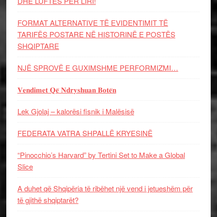
DHE LUFTЁS PЁR LIRI!
FORMAT ALTERNATIVE TË EVIDENTIMIT TË
TARIFËS POSTARE NË HISTORINË E POSTËS
SHQIPTARE
NJË SPROVË E GUXIMSHME PERFORMIZMI…
𝐕𝐞𝐧𝐝𝐢𝐦𝐞𝐭 𝐐𝐞̈ 𝐍𝐝𝐫𝐲𝐬𝐡𝐮𝐚𝐧 𝐁𝐨𝐭𝐞̈𝐧
Lek Gjolaj – kalorësi fisnik i Malësisë
FEDERATA VATRA SHPALLË KRYESINË
“Pinocchio’s Harvard” by Tertini Set to Make a Global
Slice
A duhet që Shqipëria të ribëhet një vend i jetueshëm për
të gjithë shqiptarët?