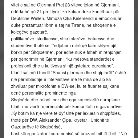
vitet e saj ne Gjermani Prej 23 viteve jeton në Gjermani,
ndërkohë që 21 prej tyre i ka kaluar duke kontribuar për
Deutsche Wellen. Mimoza Cika Kelemendi e emocionuar
duke prezantuar librin e saj në Tiranë, në shoqërinë e
kolegëve gazetarë,
politikanëve, studiuesve, shkrimtarëve, botuesve dhe
studentëve thotë se ““ndjehem mirë që kam shlyer një
borxh për Shqipërinë”, por edhe nuk e fsheh mirënjohjen
për qëndrimin në Gjermani, “ku mësova standardet e
profesionit dhe u kultivova si një qytetare europiane”.
Libri i saj më i fundit “Shansi gjerman dhe shqiptarët” është
një përmbledhje e intervistave më të mira që ajo ka
zhvilluar për mikrofonin e DW-së, ku të ftuar të saj kanë
qenë personalite prominente nga
Shqipëria dhe rajoni, por dhe nga kancelaritë europiane.
Libër me vlerë referenciale për komunitetin e gazetarëve
.Ky botim ka një vlerë të dyfishtë për lexuesin shqipfolës,
thotë për DW, Aleksandër Çipa, kryetar i Unionit të
Gazetarëve të Shqipërisë,
bashkëorganizator i ceremonisë së prezantimit të librit. “Një