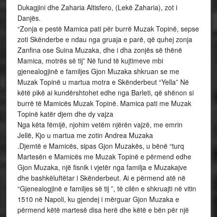
Dukagjini dhe Zaharia Altisfero, (Lekë Zaharia), zot i
Danjës.
“Zonja e pestë Mamica pati për burrë Muzak Topinë, sepse
zoti Skënderbe e ndau nga gruaja e parë, që quhej zonja
Zanfina ose Suina Muzaka, dhe i dha zonjës së thënë
Mamica, motrës së tij” Në fund të kujtimeve mbi
gjenealogjinë e familjes Gjon Muzaka shkruan se me
Muzak Topinë u martua motra e Skënderbeut “Yella” Në
këtë pikë ai kundërshtohet edhe nga Barleti, që shënon si
burrë të Mamicës Muzak Topinë. Mamica pati me Muzak
Topinë katër djem dhe dy vajza
Nga këta fëmijë, njohim vetëm njërën vajzë, me emrin
Jellë, Kjo u martua me zotin Andrea Muzaka
.Djemtë e Mamicës, sipas Gjon Muzakës, u bënë “turq
Martesën e Mamicës me Muzak Topinë e përmend edhe
Gjon Muzaka, një fisnik i vjetër nga familja e Muzakajve
dhe bashkëluftëtar i Skënderbeut. Ai e përmend atë në
“Gjenealogjinë e familjes së tij ”, të cilën e shkruajti në vitin
1510 në Napoli, ku gjendej i mërguar Gjon Muzaka e
përmend këtë martesë disa herë dhe këtë e bën për një