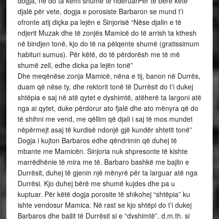
dogja, ne do ta kemi shumë të nderuarPër të bërë këtë
djalë për vete, dogja e porosiste Barbaron se mund t’i
ofronte atij diçka pa lejën e Sinjorisë “Nëse djalin e të
ndjerit Muzak dhe të zonjës Mamicë do të arrish ta kthesh
në bindjen tonë, kjo do të na pëlqente shumë (gratissimum
habituri sumus). Për këtë, do të përdorësh me të më
shumë zell, edhe dicka pa lejën tonë”
Dhe meqënëse zonja Mamicë, nëna e tij, banon në Durrës,
duam që nëse ty, dhe rektorit tonë të Durrësit do t’i dukej
shtëpia e saj në atë qytet e dyshimtë, atëherë ta largoni atë
nga ai qytet, duke përdorur ato fjalë dhe ato mënyra që do
të shihni me vend, me qëllim që djali i saj të mos mundet
nëpërmejt asaj të kurdisë ndonjë gjë kundër shtetit tonë”
Dogja i kujton Barbaros edhe qëndrimin që duhej të
mbante me Mamicën. Sinjoria nuk shpresonte të kishte
marrëdhënie të mira me të. Barbaro bashkë me bajlin e
Durrësit, duhej të gjenin një mënyrë për ta larguar atë nga
Durrësi. Kjo duhej bërë me shumë kujdes dhe pa u
kuptuar. Për këtë dogja porosite të shikohej “shtëpia” ku
ishte vendosur Mamica. Në rast se kjo shtëpi do t’i dukej
Barbaros dhe bajlit të Durrësit si e “dyshimtë”, d.m.th. si