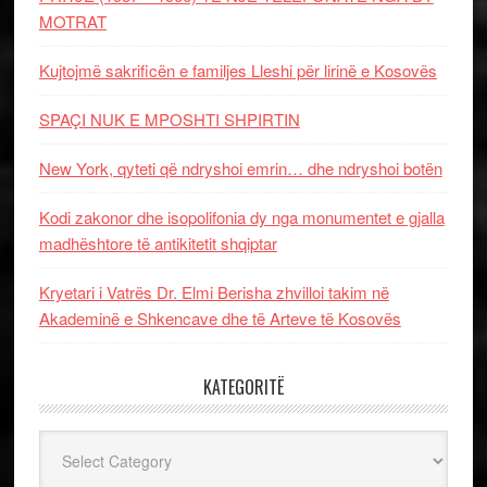
MOTRAT
Kujtojmë sakrificën e familjes Lleshi për lirinë e Kosovës
SPAÇI NUK E MPOSHTI SHPIRTIN
New York, qyteti që ndryshoi emrin… dhe ndryshoi botën
Kodi zakonor dhe isopolifonia dy nga monumentet e gjalla
madhështore të antikitetit shqiptar
Kryetari i Vatrës Dr. Elmi Berisha zhvilloi takim në
Akademinë e Shkencave dhe të Arteve të Kosovës
KATEGORITË
Kategoritë