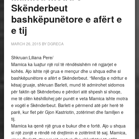
Skënderbeut
bashkëpunëtore e afërt e
e tij
MARCH 26, 2015
BY
DGRECA
Shkruan:Liliana Pere/
Mamica ka luajtur një rol të rëndësishëm në ngjarjet e
kohës. Ajo ishte një grua e mençur dhe u shqua edhe si
bashkëpunëtore e afërt e Skënderbeut. “Mendja e ndritur e
kësaj gruaje, shkruan Barleti, mund të admirohet sidomos
për faktin që Skënderbeu e përdori atë shpesh si shoqe,
me të cilën këshillohej për punët e veta Mamica ishte motra
e vogël e Skënderbeut. Barleti e përmend atë për herë të
parë, kur flet për Gjon Kastriotin, zotërimet dhe familjen e
tij.
Mamica ka qenë një grua e bukur dhe e fortë. Ajo u shqua
si një zonjë e rëndë në drejtimin e zotërimit të saj. Mamica,