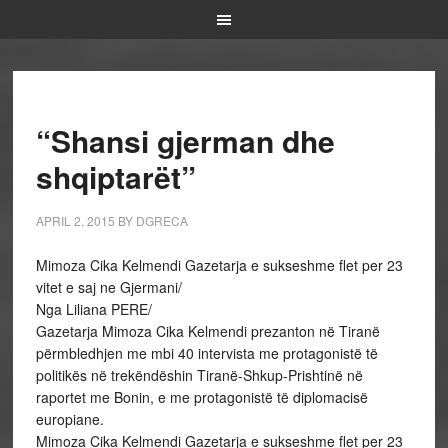
“Shansi gjerman dhe
shqiptarët”
APRIL 2, 2015
BY
DGRECA
Mimoza Cika Kelmendi Gazetarja e sukseshme flet per 23
vitet e saj ne Gjermani/
Nga Liliana PERE/
Gazetarja Mimoza Cika Kelmendi prezanton në Tiranë
përmbledhjen me mbi 40 intervista me protagonistë të
politikës në trekëndëshin Tiranë-Shkup-Prishtinë në
raportet me Bonin, e me protagonistë të diplomacisë
europiane.
Mimoza Cika Kelmendi Gazetarja e sukseshme flet per 23