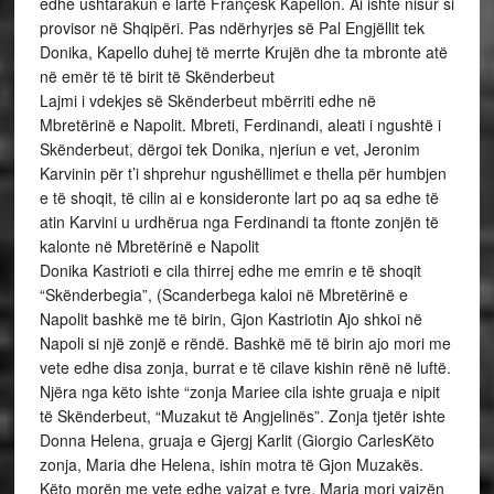
edhe ushtarakun e lartë Françesk Kapellon. Ai ishte nisur si
provisor në Shqipëri. Pas ndërhyrjes së Pal Engjëllit tek
Donika, Kapello duhej të merrte Krujën dhe ta mbronte atë
në emër të të birit të Skënderbeut
Lajmi i vdekjes së Skënderbeut mbërriti edhe në
Mbretërinë e Napolit. Mbreti, Ferdinandi, aleati i ngushtë i
Skënderbeut, dërgoi tek Donika, njeriun e vet, Jeronim
Karvinin për t’i shprehur ngushëllimet e thella për humbjen
e të shoqit, të cilin ai e konsideronte lart po aq sa edhe të
atin Karvini u urdhërua nga Ferdinandi ta ftonte zonjën të
kalonte në Mbretërinë e Napolit
Donika Kastrioti e cila thirrej edhe me emrin e të shoqit
“Skënderbegia”, (Scanderbega kaloi në Mbretërinë e
Napolit bashkë me të birin, Gjon Kastriotin Ajo shkoi në
Napoli si një zonjë e rëndë. Bashkë më të birin ajo mori me
vete edhe disa zonja, burrat e të cilave kishin rënë në luftë.
Njëra nga këto ishte “zonja Mariee cila ishte gruaja e nipit
të Skënderbeut, “Muzakut të Angjelinës”. Zonja tjetër ishte
Donna Helena, gruaja e Gjergj Karlit (Giorgio CarlesKëto
zonja, Maria dhe Helena, ishin motra të Gjon Muzakës.
Këto morën me vete edhe vajzat e tyre. Maria mori vajzën