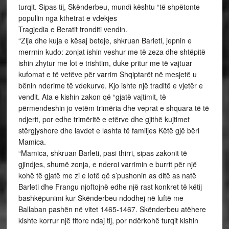
turqit. Sipas tij, Skënderbeu, mundi kështu “të shpëtonte
popullin nga kthetrat e vdekjes
Tragjedia e Beratit tronditi vendin.
“Zija dhe kuja e kësaj beteje, shkruan Barleti, jepnin e
merrnin kudo: zonjat ishin veshur me të zeza dhe shtëpitë
ishin zhytur me lot e trishtim, duke pritur me të vajtuar
kufomat e të vetëve për varrim Shqiptarët në mesjetë u
bënin nderime të vdekurve. Kjo ishte një traditë e vjetër e
vendit. Ata e kishin zakon që “gjatë vajtimit, të
përmendeshin jo vetëm trimëria dhe veprat e shquara të të
ndjerit, por edhe trimëritë e etërve dhe gjithë kujtimet
stërgjyshore dhe lavdet e lashta të familjes Këtë gjë bëri
Mamica.
“Mamica, shkruan Barleti, pasi thirri, sipas zakonit të
gjindjes, shumë zonja, e nderoi varrimin e burrit për një
kohë të gjatë me zi e lotë që s’pushonin as ditë as natë
Barleti dhe Frangu njoftojnë edhe një rast konkret të këtij
bashkëpunimi kur Skënderbeu ndodhej në luftë me
Ballaban pashën në vitet 1465-1467. Skënderbeu atëhere
kishte korrur një fitore ndaj tij, por ndërkohë turqit kishin