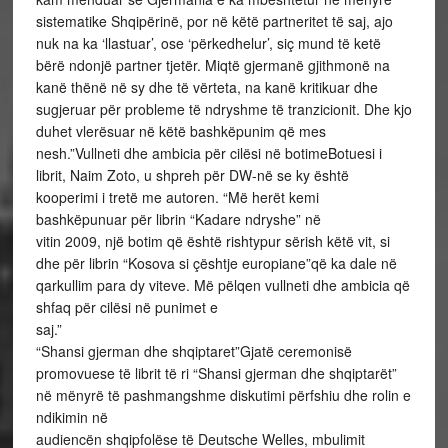
sistematike Shqipërinë, por në këtë partneritet të saj, ajo
nuk na ka ‘llastuar’, ose ‘përkedhelur’, siç mund të ketë
bërë ndonjë partner tjetër. Miqtë gjermanë gjithmonë na
kanë thënë në sy dhe të vërteta, na kanë kritikuar dhe
sugjeruar për probleme të ndryshme të tranzicionit. Dhe kjo
duhet vlerësuar në këtë bashkëpunim që mes
nesh.”Vullneti dhe ambicia për cilësi në botimeBotuesi i
librit, Naim Zoto, u shpreh për DW-në se ky është
kooperimi i tretë me autoren. “Më herët kemi
bashkëpunuar për librin “Kadare ndryshe” në
vitin 2009, një botim që është rishtypur sërish këtë vit, si
dhe për librin “Kosova si çështje europiane”që ka dale në
qarkullim para dy viteve. Më pëlqen vullneti dhe ambicia që
shfaq për cilësi në punimet e
saj.”
“Shansi gjerman dhe shqiptaret”Gjatë ceremonisë
promovuese të librit të ri “Shansi gjerman dhe shqiptarët”
në mënyrë të pashmangshme diskutimi përfshiu dhe rolin e
ndikimin në
audiencën shqipfolëse të Deutsche Welles, mbulimit