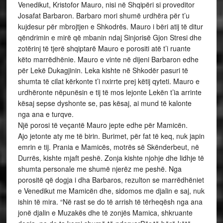
Venedikut, Kristofor Mauro, nisi në Shqipëri si proveditor
Josafat Barbaron. Barbaro mori shumë urdhëra për t’u
kujdesur për mbrojtjen e Shkodrës. Mauro i bëri atij të ditur
qëndrimin e mirë që mbanin ndaj Sinjorisë Gjon Stresi dhe
zotërinj të tjerë shqiptarë Mauro e porositi atë t’i ruante
këto marrëdhënie. Mauro e vinte në dijeni Barbaron edhe
për Lekë Dukagjinin. Leka kishte në Shkodër pasuri të
shumta të cilat kërkonte t’i nxirrte prej këtij qyteti. Mauro e
urdhëronte nëpunësin e tij të mos lejonte Lekën t’ia arrinte
kësaj sepse dyshonte se, pas kësaj, ai mund të kalonte
nga ana e turqve.
Një porosi të veçantë Mauro jepte edhe për Mamicën.
Ajo jetonte aty me të birin. Burimet, për fat të keq, nuk japin
emrin e tij. Prania e Mamicës, motrës së Skënderbeut, në
Durrës, kishte mjaft peshë. Zonja kishte njohje dhe lidhje të
shumta personale me shumë njerëz me peshë. Nga
porositë që dogja i dha Barbaros, rezulton se marrëdhëniet
e Venedikut me Mamicën dhe, sidomos me djalin e saj, nuk
ishin të mira. “Në rast se do të arrish të tërheqësh nga ana
jonë djalin e Muzakës dhe të zonjës Mamica, shkruante