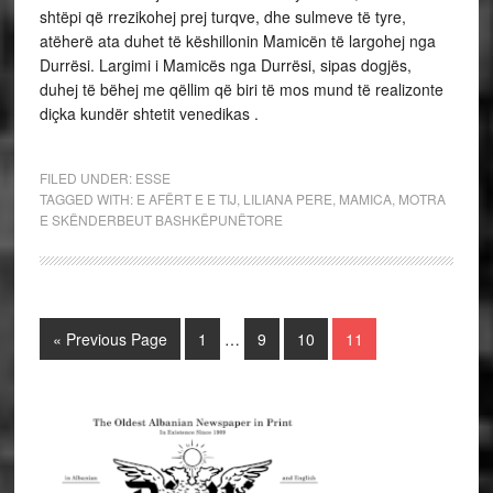
shtëpi që rrezikohej prej turqve, dhe sulmeve të tyre,
atëherë ata duhet të këshillonin Mamicën të largohej nga
Durrësi. Largimi i Mamicës nga Durrësi, sipas dogjës,
duhej të bëhej me qëllim që biri të mos mund të realizonte
diçka kundër shtetit venedikas .
FILED UNDER:
ESSE
TAGGED WITH:
E AFËRT E E TIJ
,
LILIANA PERE
,
MAMICA
,
MOTRA
E SKËNDERBEUT BASHKËPUNËTORE
« Previous Page
1
…
9
10
11