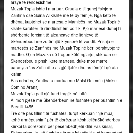
arsye të rëndësishme:
Muzak Topia ishte i martuar. Gruaja e tij quhej “sinjora
Zanfina ose Suina Ai kishte me të dy fëmijë. Nga këto të
dhëna, kuptohet se martesa e Mamicës me Muzak Topinë
kishte karakter të rëndësishëm politik. Kjo martesë duhej t’i
shërbente forcimit të aleancave dhe lidhjeve të
Skënderbeut me zotërinjtë kryesorë të vendit. Prishja e
martesës së Zanfinës me Muzak Topinë bëri përshtypje të
madhe. Gjon Muzaka që tregon këtë ngjarje, shkruan se
Skënderbeu e prishi këtë martesë, duke mos marrë
parasysh “as Zotin dhe as gjë tjetër dhe as fëmijët që ata
kishin
Pas ndarjes, Zanfina u martua me Moisi Golemin (Moise
Comino Aranitj
Muzak Topia pati një fund tragjik në luftë.
Ai mori pjesë me Skënderbeun në fushatën për pushtimin e
Beratit 1455.
Tre ditë pas fillimit të fushatës, turqit kërkuan “një muaj
kohë armëpushim” për të dorëzuar kështjellënSkënderbeu
kërkoi ta dorëzonin për pesëmbëdhjetë ditë Pas kësaj,
Skënderbeu la, në fushën përreth kështjellës, si komandant