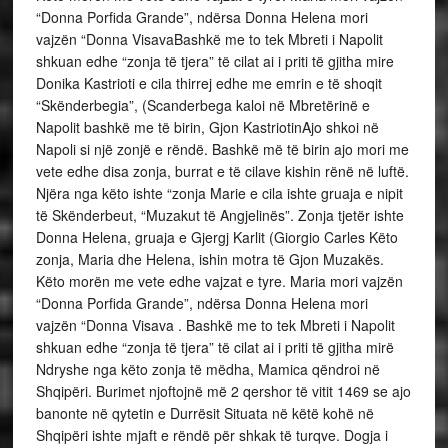
“Donna Porfida Grande”, ndërsa Donna Helena mori
vajzën “Donna VisavaBashkë me to tek Mbreti i Napolit
shkuan edhe “zonja të tjera” të cilat ai i priti të gjitha mire
Donika Kastrioti e cila thirrej edhe me emrin e të shoqit
“Skënderbegia”, (Scanderbega kaloi në Mbretërinë e
Napolit bashkë me të birin, Gjon KastriotinAjo shkoi në
Napoli si një zonjë e rëndë. Bashkë më të birin ajo mori me
vete edhe disa zonja, burrat e të cilave kishin rënë në luftë.
Njëra nga këto ishte “zonja Marie e cila ishte gruaja e nipit
të Skënderbeut, “Muzakut të Angjelinës”. Zonja tjetër ishte
Donna Helena, gruaja e Gjergj Karlit (Giorgio Carles Këto
zonja, Maria dhe Helena, ishin motra të Gjon Muzakës.
Këto morën me vete edhe vajzat e tyre. Maria mori vajzën
“Donna Porfida Grande”, ndërsa Donna Helena mori
vajzën “Donna Visava . Bashkë me to tek Mbreti i Napolit
shkuan edhe “zonja të tjera” të cilat ai i priti të gjitha mirë
Ndryshe nga këto zonja të mëdha, Mamica qëndroi në
Shqipëri. Burimet njoftojnë më 2 qershor të vitit 1469 se ajo
banonte në qytetin e Durrësit Situata në këtë kohë në
Shqipëri ishte mjaft e rëndë për shkak të turqve. Dogja i