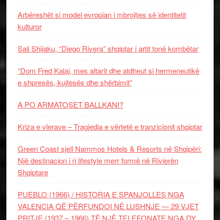
Arbëreshët si model evropian i mbrojtjes së identitetit
kulturor
Sali Shijaku, “Diego Rivera” shqiptar i artit tonë kombëtar
“Dom Fred Kalaj, mes altarit dhe atdheut si hermeneutikë
e shpresës, kujtesës dhe shërbimit”
A PO ARMATOSET BALLKANI?
Kriza e vlerave – Tragjedia e vërtetë e tranzicionit shqiptar
Green Coast sjell Nammos Hotels & Resorts në Shqipëri:
Një destinacion i ri lifestyle merr formë në Rivierën
Shqiptare
PUEBLO (1966) / HISTORIA E SPANJOLLES NGA
VALENCIA QË PËRFUNDOI NË LUSHNJE — 29 VJET
PRITJE (1937 – 1966) TË NJË TELEFONATE NGA DY