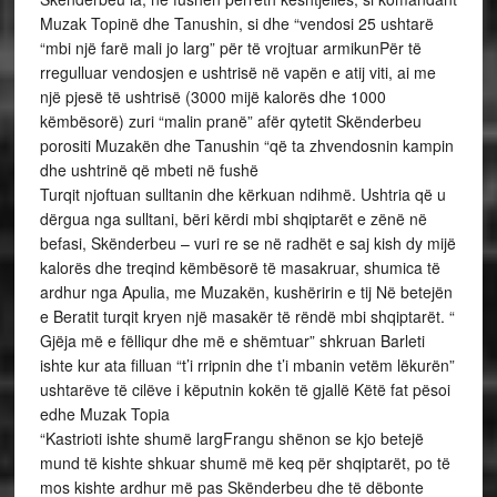
Muzak Topinë dhe Tanushin, si dhe “vendosi 25 ushtarë
“mbi një farë mali jo larg” për të vrojtuar armikunPër të
rregulluar vendosjen e ushtrisë në vapën e atij viti, ai me
një pjesë të ushtrisë (3000 mijë kalorës dhe 1000
këmbësorë) zuri “malin pranë” afër qytetit Skënderbeu
porositi Muzakën dhe Tanushin “që ta zhvendosnin kampin
dhe ushtrinë që mbeti në fushë
Turqit njoftuan sulltanin dhe kërkuan ndihmë. Ushtria që u
dërgua nga sulltani, bëri kërdi mbi shqiptarët e zënë në
befasi, Skënderbeu – vuri re se në radhët e saj kish dy mijë
kalorës dhe treqind këmbësorë të masakruar, shumica të
ardhur nga Apulia, me Muzakën, kushëririn e tij Në betejën
e Beratit turqit kryen një masakër të rëndë mbi shqiptarët. “
Gjëja më e fëlliqur dhe më e shëmtuar” shkruan Barleti
ishte kur ata filluan “t’i rripnin dhe t’i mbanin vetëm lëkurën”
ushtarëve të cilëve i këputnin kokën të gjallë Këtë fat pësoi
edhe Muzak Topia
“Kastrioti ishte shumë largFrangu shënon se kjo betejë
mund të kishte shkuar shumë më keq për shqiptarët, po të
mos kishte ardhur më pas Skënderbeu dhe të dëbonte