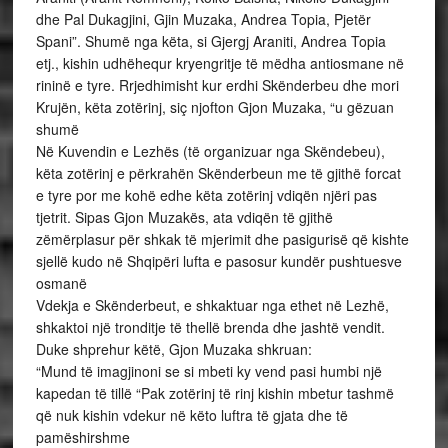
dhe Pal Dukagjini, Gjin Muzaka, Andrea Topia, Pjetër
Spani”. Shumë nga këta, si Gjergj Araniti, Andrea Topia
etj., kishin udhëhequr kryengritje të mëdha antiosmane në
rininë e tyre. Rrjedhimisht kur erdhi Skënderbeu dhe mori
Krujën, këta zotërinj, siç njofton Gjon Muzaka, “u gëzuan
shumë
Në Kuvendin e Lezhës (të organizuar nga Skëndebeu),
këta zotërinj e përkrahën Skënderbeun me të gjithë forcat
e tyre por me kohë edhe këta zotërinj vdiqën njëri pas
tjetrit. Sipas Gjon Muzakës, ata vdiqën të gjithë
zëmërplasur për shkak të mjerimit dhe pasigurisë që kishte
sjellë kudo në Shqipëri lufta e pasosur kundër pushtuesve
osmanë
Vdekja e Skënderbeut, e shkaktuar nga ethet në Lezhë,
shkaktoi një tronditje të thellë brenda dhe jashtë vendit.
Duke shprehur këtë, Gjon Muzaka shkruan:
“Mund të imagjinoni se si mbeti ky vend pasi humbi një
kapedan të tillë “Pak zotërinj të rinj kishin mbetur tashmë
që nuk kishin vdekur në këto luftra të gjata dhe të
pamëshirshme