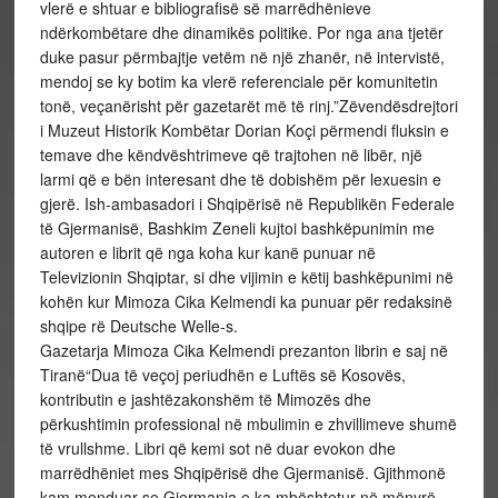
vlerë e shtuar e bibliografisë së marrëdhënieve
ndërkombëtare dhe dinamikës politike. Por nga ana tjetër
duke pasur përmbajtje vetëm në një zhanër, në intervistë,
mendoj se ky botim ka vlerë referenciale për komunitetin
tonë, veçanërisht për gazetarët më të rinj.”Zëvendësdrejtori
i Muzeut Historik Kombëtar Dorian Koçi përmendi fluksin e
temave dhe këndvështrimeve që trajtohen në libër, një
larmi që e bën interesant dhe të dobishëm për lexuesin e
gjerë. Ish-ambasadori i Shqipërisë në Republikën Federale
të Gjermanisë, Bashkim Zeneli kujtoi bashkëpunimin me
autoren e librit që nga koha kur kanë punuar në
Televizionin Shqiptar, si dhe vijimin e këtij bashkëpunimi në
kohën kur Mimoza Cika Kelmendi ka punuar për redaksinë
shqipe rë Deutsche Welle-s.
Gazetarja Mimoza Cika Kelmendi prezanton librin e saj në
Tiranë“Dua të veçoj periudhën e Luftës së Kosovës,
kontributin e jashtëzakonshëm të Mimozës dhe
përkushtimin professional në mbulimin e zhvillimeve shumë
të vrullshme. Libri që kemi sot në duar evokon dhe
marrëdhëniet mes Shqipërisë dhe Gjermanisë. Gjithmonë
kam menduar se Gjermania e ka mbështetur në mënyrë