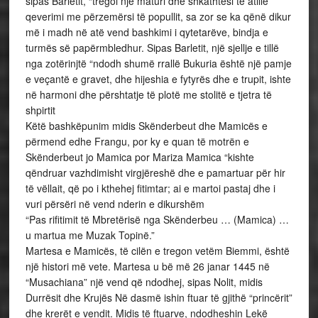
sipas Barletit, “tregoi një maturi dhe shkathtësi të atillë
qeverimi me përzemërsi të popullit, sa zor se ka qënë dikur
më i madh në atë vend bashkimi i qytetarëve, bindja e
turmës së papërmbledhur. Sipas Barletit, një sjellje e tillë
nga zotërinjtë “ndodh shumë rrallë Bukuria është një pamje
e veçantë e gravet, dhe hijeshia e fytyrës dhe e trupit, ishte
në harmoni dhe përshtatje të plotë me stolitë e tjetra të
shpirtit
Këtë bashkëpunim midis Skënderbeut dhe Mamicës e
përmend edhe Frangu, por ky e quan të motrën e
Skënderbeut jo Mamica por Mariza Mamica “kishte
qëndruar vazhdimisht virgjëreshë dhe e pamartuar për hir
të vëllait, që po i kthehej fitimtar; ai e martoi pastaj dhe i
vuri përsëri në vend nderin e dikurshëm
“Pas rifitimit të Mbretërisë nga Skënderbeu … (Mamica) …
u martua me Muzak Topinë.”
Martesa e Mamicës, të cilën e tregon vetëm Biemmi, është
një histori më vete. Martesa u bë më 26 janar 1445 në
“Musachiana” një vend që ndodhej, sipas Nolit, midis
Durrësit dhe Krujës Në dasmë ishin ftuar të gjithë “princërit”
dhe krerët e vendit. Midis të ftuarve, ndodheshin Lekë