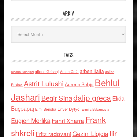
ARKIV
Arkiv
TAGS
arben llalla
alfons Grishaj
Anton Cefa
asllan
albano kolonjari
Behlul
Astrit Lulushi
Aurenc Bebja
Bushati
Jashari
dalip greca
Beqir Sina
Elida
Buçpapaj
Enver Bytyci
Elmi Berisha
Ermira Babamusta
Frank
Eugjen Merlika
Fahri Xharra
shkreli
Ilir
Gezim Llojdia
Fritz radovani