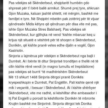
Pas vdekjes së Skënderbeut, shqiptarët humbën çdo
shpresë për t’i bërë ballë armikut. Shumë prej tyre, shkruan
Gjon Muzaka, kaluan jashtë shtetit, në mërgim, bashkë me
familjet e tyre. Në Shqipëri mbetën pak zotërinj për të vijuar
qëndresën Midis këtyre që qëndruan për disa vite më pas,
ishte Gjon Muzaka Stres Balshaetj. Pas vdekjes së
Skënderbeut, kur gjithçka në vend “kishte mbaruar keq u
krijua një situatë e vështirë për të shoqen e Skënderbeut,
Donikën, që kishte pranë vetes edhe djalin e vogël, Gjon
Kastriotin.
Sinjoria u lajmërua për vdekjen e Skënderbeut nga bajli i
Durrësit. Ai i bënte të ditur Sinjorisë tronditjen e thellë në të
cilin kishte rënë vendi (in magno tumultu et trepidatione)
pas vdekjes së burrit “të madhërishëm Skënderbeut
Më 13 shkurt 1468 Sinjoria dërgoi pranë Donikës
kryepeshkopin e Durrësit, Pal Engjëllin. Pali kishte qenë një
mik i veçantë, i besuar i Skënderbeut. Ai i kishte shërbyer
Skënderbeut, vite me radhë, si këshilltar dhe ambasador i
tij Pal Engjelli u porosit ta këshillonte Donikën të mbronte
Krujën bashkë me Sinjorinë. Sinjoria dërgoi tek Donika