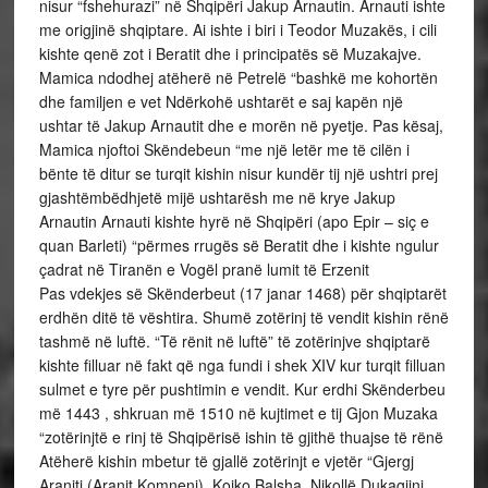
nisur “fshehurazi” në Shqipëri Jakup Arnautin. Arnauti ishte
me origjinë shqiptare. Ai ishte i biri i Teodor Muzakës, i cili
kishte qenë zot i Beratit dhe i principatës së Muzakajve.
Mamica ndodhej atëherë në Petrelë “bashkë me kohortën
dhe familjen e vet Ndërkohë ushtarët e saj kapën një
ushtar të Jakup Arnautit dhe e morën në pyetje. Pas kësaj,
Mamica njoftoi Skëndebeun “me një letër me të cilën i
bënte të ditur se turqit kishin nisur kundër tij një ushtri prej
gjashtëmbëdhjetë mijë ushtarësh me në krye Jakup
Arnautin Arnauti kishte hyrë në Shqipëri (apo Epir – siç e
quan Barleti) “përmes rrugës së Beratit dhe i kishte ngulur
çadrat në Tiranën e Vogël pranë lumit të Erzenit
Pas vdekjes së Skënderbeut (17 janar 1468) për shqiptarët
erdhën ditë të vështira. Shumë zotërinj të vendit kishin rënë
tashmë në luftë. “Të rënit në luftë” të zotërinjve shqiptarë
kishte filluar në fakt që nga fundi i shek XIV kur turqit filluan
sulmet e tyre për pushtimin e vendit. Kur erdhi Skënderbeu
më 1443 , shkruan më 1510 në kujtimet e tij Gjon Muzaka
“zotërinjtë e rinj të Shqipërisë ishin të gjithë thuajse të rënë
Atëherë kishin mbetur të gjallë zotërinjt e vjetër “Gjergj
Araniti (Aranit Komneni), Koiko Balsha, Nikollë Dukagjini