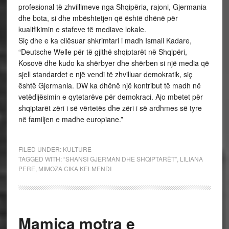
profesional të zhvillimeve nga Shqipëria, rajoni, Gjermania
dhe bota, si dhe mbështetjen që është dhënë për
kualifikimin e stafeve të mediave lokale.
Siç dhe e ka cilësuar shkrimtari i madh Ismali Kadare,
“Deutsche Welle për të gjithë shqiptarët në Shqipëri,
Kosovë dhe kudo ka shërbyer dhe shërben si një media që
sjell standardet e një vendi të zhvilluar demokratik, siç
është Gjermania. DW ka dhënë një kontribut të madh në
vetëdijësimin e qytetarëve për demokraci. Ajo mbetet për
shqiptarët zëri i së vërtetës dhe zëri i së ardhmes së tyre
në familjen e madhe europiane.”
FILED UNDER:
KULTURE
TAGGED WITH:
“SHANSI GJERMAN DHE SHQIPTARËT”
,
LILIANA
PERE
,
MIMOZA CIKA KELMENDI
Mamica motra e