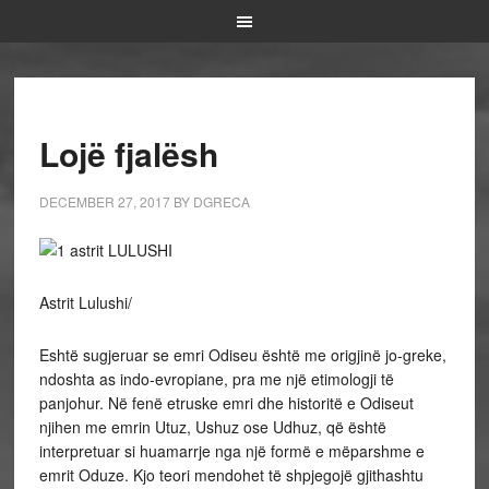
Lojë fjalësh
DECEMBER 27, 2017
BY
DGRECA
Astrit Lulushi/
Eshtë sugjeruar se emri Odiseu është me origjinë jo-greke,
ndoshta as indo-evropiane, pra me një etimologji të
panjohur. Në fenë etruske emri dhe historitë e Odiseut
njihen me emrin Utuz, Ushuz ose Udhuz, që është
interpretuar si huamarrje nga një formë e mëparshme e
emrit Oduze. Kjo teori mendohet të shpjegojë gjithashtu