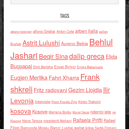
TAGS
arben llalla
alfons Grishaj
Anton Cefa
asllan
albano kolonjari
Behlul
Astrit Lulushi
Aurenc Bebja
Bushati
Jashari
dalip greca
Beqir Sina
Elida
Buçpapaj
Enver Bytyci
Elmi Berisha
Ermira Babamusta
Frank
Eugjen Merlika
Fahri Xharra
shkreli
Ilir
Gezim Llojdia
Fritz radovani
Levonja
Interviste
Kolec Traboini
Keze Kozeta Zylo
kosova
Kosove
nderroi jete
Marjana Bulku
ne
Murat Gecaj
Rafaela Prifti
Rafael
Nene Tereza
Kosove
presidenti Nishani
Floqi
Raimonda Moisiu
Ramiz Lushaj
reshat kripa
Sadik Elshani