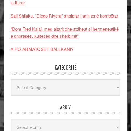
kulturor
Sali Shijaku, “Diego Rivera” shqiptar i artit tonë kombëtar
“Dom Fred Kalaj, mes altarit dhe atdheut si hermeneutikë
e shpresës, kujtesës dhe shërbimit”
A PO ARMATOSET BALLKANI?
KATEGORITË
Kategoritë
ARKIV
Arkiv