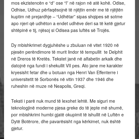
mos ekzistencën e “d” ose “l” në rajon në atë kohë. Odise,
Odhise, Udhuz përfaqësojnë të njëjtin emër me të njëjtën
kuptim në prejardhje – “Udhëtar” sipas shqipes së sotme
apo njeri që udhëton a endet udhëve deri sa të ketë gjetur
shtëpinë e tij, njësoj si Odisea pas luftës së Trojës.
Dy mbishkrimet dygjuhëshe u zbuluan në vitet 1920 në
pjesën perëndimore të murit lindor të tempullit te Delphit
në Dreros të Kretës. Tekstet janë në alfabetin arkaik dhe
datojnë nga fundi i shekullit VII pes. Ato jane me karakter
kryesisht fetar dhe u botuan nga Henri Van Effenterre i
universitetit të Sorbonës në vitin 1937 dhe 1946 dhe
ruheshin në muze në Neapolis, Greqi.
Teksti i parë nuk mund të lexohet lehtë. Me siguri me
teknologjinë moderne pjesa greke do të jepte më shumë,
por mbishkrimi humbi gjatë okupimit të ishullit në Luftën e
Dytë Botërore, dhe pavarësisht nga kërkimet, nuk është
gjetur.