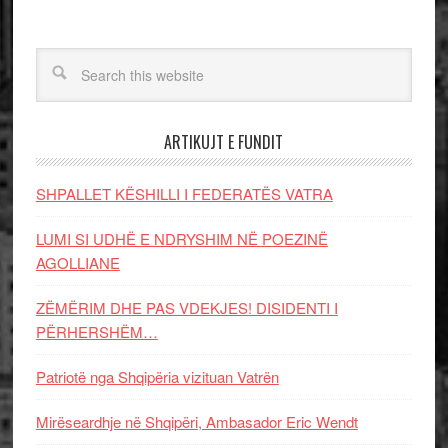
ARTIKUJT E FUNDIT
SHPALLET KËSHILLI I FEDERATËS VATRA
LUMI SI UDHË E NDRYSHIM NË POEZINË
AGOLLIANE
ZËMËRIM DHE PAS VDEKJES! DISIDENTI I
PËRHERSHËM…
Patriotë nga Shqipëria vizituan Vatrën
Mirëseardhje në Shqipëri, Ambasador Eric Wendt