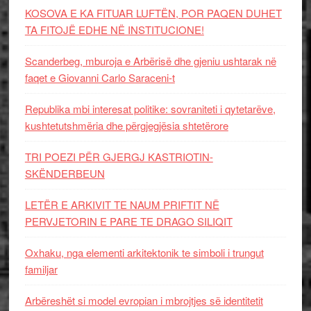
KOSOVA E KA FITUAR LUFTËN, POR PAQEN DUHET
TA FITOJË EDHE NË INSTITUCIONE!
Scanderbeg, mburoja e Arbërisë dhe gjeniu ushtarak në
faqet e Giovanni Carlo Saraceni-t
Republika mbi interesat politike: sovraniteti i qytetarëve,
kushtetutshmëria dhe përgjegjësia shtetërore
TRI POEZI PËR GJERGJ KASTRIOTIN-
SKËNDERBEUN
LETËR E ARKIVIT TE NAUM PRIFTIT NË
PERVJETORIN E PARE TE DRAGO SILIQIT
Oxhaku, nga elementi arkitektonik te simboli i trungut
familjar
Arbëreshët si model evropian i mbrojtjes së identitetit