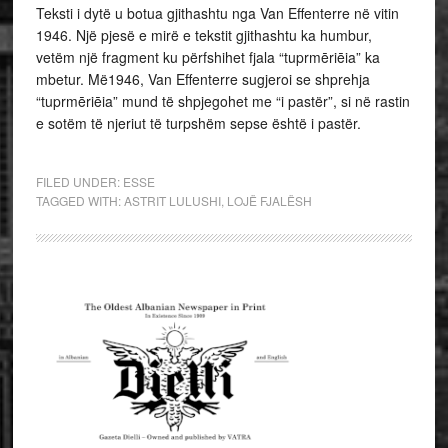
Teksti i dytë u botua gjithashtu nga Van Effenterre në vitin
1946. Një pjesë e mirë e tekstit gjithashtu ka humbur,
vetëm një fragment ku përfshihet fjala “tuprmēriēia” ka
mbetur. Më1946, Van Effenterre sugjeroi se shprehja
“tuprmēriēia” mund të shpjegohet me “i pastër”, si në rastin
e sotëm të njeriut të turpshëm sepse është i pastër.
FILED UNDER:
ESSE
TAGGED WITH:
ASTRIT LULUSHI
,
LOJË FJALËSH