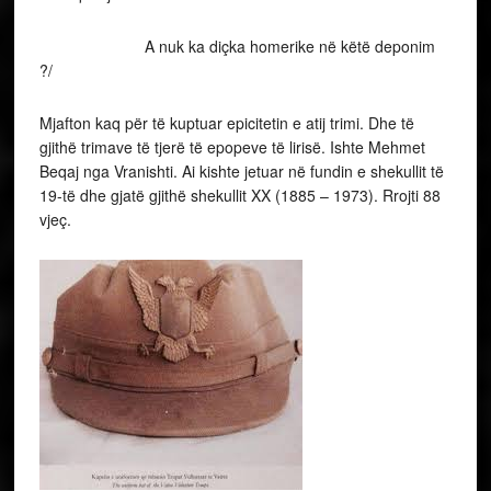
A nuk ka diçka homerike në këtë deponim
?/
Mjafton kaq për të kuptuar epicitetin e atij trimi. Dhe të
gjithë trimave të tjerë të epopeve të lirisë. Ishte Mehmet
Beqaj nga Vranishti. Ai kishte jetuar në fundin e shekullit të
19-të dhe gjatë gjithë shekullit XX (1885 – 1973). Rrojti 88
vjeç.