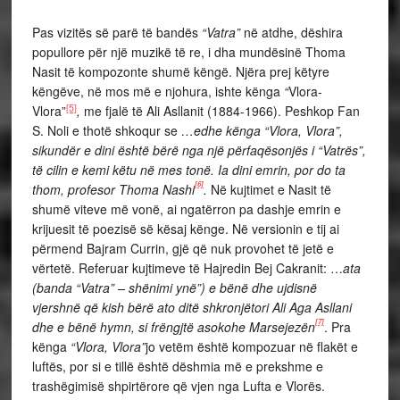
Pas vizitës së parë të bandës
“Vatra”
në atdhe, dëshira
popullore për një muzikë të re, i dha mundësinë Thoma
Nasit të kompozonte shumë këngë. Njëra prej këtyre
këngëve, në mos më e njohura, ishte kënga
“
Vlora-
[5]
Vlora”
,
me fjalë të Ali Asllanit (1884-1966). Peshkop Fan
S. Noli e thotë shkoqur se
…edhe kënga “Vlora, Vlora”,
sikundër e dini është bërë nga një përfaqësonjës i “Vatrës”,
të cilin e kemi këtu në mes tonë. Ia dini emrin, por do ta
[6]
thom, profesor Thoma Nashi
.
Në kujtimet e Nasit të
shumë viteve më vonë, ai ngatërron pa dashje emrin e
krijuesit të poezisë së kësaj kënge. Në versionin e tij ai
përmend Bajram Currin, gjë që nuk provohet të jetë e
vërtetë. Referuar kujtimeve të Hajredin Bej Cakranit: …
ata
(banda “Vatra” – shënimi ynë”) e bënë dhe ujdisnë
vjershnë që kish bërë ato ditë shkronjëtori Ali Aga Asllani
[7]
dhe e bënë hymn, si frëngjtë asokohe Marsejezën
. Pra
kënga
“Vlora, Vlora”
jo vetëm është kompozuar në flakët e
luftës, por si e tillë është dëshmia më e prekshme e
trashëgimisë shpirtërore që vjen nga Lufta e Vlorës.