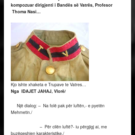
kompozuar dirigjenti i Bandës së Vatrës, Profesor
Thoma Nasi…
Kjo ishte xhaketa e Trupave te Vatres…
Nga IDAJET JAHAJ, Vlorë/
Një dialog: – Na folë pak për luftën,- e pyetën
Mehmetin./
– Për cilën luftë?- iu përgjigj ai, me
buzëqeshjen karakteristike./