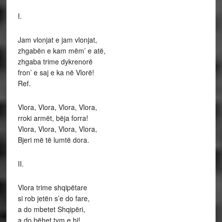
I.
Jam vlonjat e jam vlonjat,
zhgabën e kam mëm’ e atë,
zhgaba trime dykrenorë
fron’ e saj e ka në Vlorë!
Ref.
Vlora, Vlora, Vlora, Vlora,
rroki armët, bëja forra!
Vlora, Vlora, Vlora, Vlora,
Bjeri më të lumtë dora.
II.
Vlora trime shqipëtare
si rob jetën s’e do fare,
a do mbetet Shqipëri,
a do bëhet tym e hi!