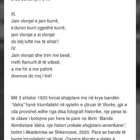
III.
Jam vlonjat e jam burrë,
s’duron burri zgjedhë kurrë,
jam vlonjat e si vlonjat
do bëj luftë me të shtat’!
IV.
Jam vlonjat dhe trim me besë,
rreth flamurit di të vdesë,
a me hir a me pahirë
doemos do rroj i lirë!
Më 3 shtator 1920 forcat shqiptare me në krye bandën
“Vatra”
hynë triumfalisht në qytetin e çliruar të Vlorës, gjё e
cila provohet edhe nga disa fotografi historike, njё pjesё tё
tё cilave i botojmё pёr herё tё parё nё librin
“Banda
Kombёtare Vatra, njё histori unikale shqiptaro-amerikane”,
botim i Akademisё sё Shkencave, 2020. Para se banda të
hynte triumfalisht në Vlorë,
Gazet’e Korçës
e datës 4