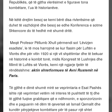
Republikës, që të gjitha vlerësimet e figurave tona
kombëtare, t’ua lë historianëve.
Në këtë drejtim besoj se kemi bërë disa rivlerësime që
duhet të vazhdojnë dhe besoj se edhe Konferenca e sotme
Shkencore do të hedhë më shumë dritë.
Meqë Profesor Pëllumb Xhufi përmendi sot ‘Lëvizjen
esadiste’, le të mos harrojmë se kur flasim për Luftën e
Vlorës dhe për vitin 1920 si një vit shpëtimtar dhe të bekuar
në historinë e kombit tonë, midis Kongresit të Lushnjes dhe
fillimit të Luftës së Vlorës, kemi një ngjarje tjetër të
rëndësishme:
aktin shtetformues të Avni Rustemit në
Paris.
Të gjithë e dimë shumë mirë se veprimtaria e Esat Pashës
ishte një veprimtari vetëm në interes të pushtetit të tij dhe
të gjithë fuqive grabitqare që e ndihmonin, e sponzorizonin
dhe e paguanin në dëm të qeverisë së Ismail Qemalit dhe
kundër përpjekjeve kombëtare për të pasur një shtet