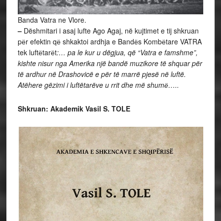
Banda Vatra ne Vlore.
–
Dëshmitari i asaj lufte Ago Agaj, në kujtimet e tij shkruan
pёr efektin qё shkaktoi ardhja e Bandёs Kombёtare VATRA
tek luftёtarёt
:… pa le kur u dëgjua, që “Vatra e famshme”,
kishte nisur nga Amerika një bandë muzikore të shquar për
të ardhur në Drashovicë e për të marrë pjesë në luftë.
Atëhere gëzimi i luftëtarëve u rrit dhe më shumё…..
Shkruan: Akademik Vasil S. TOLE