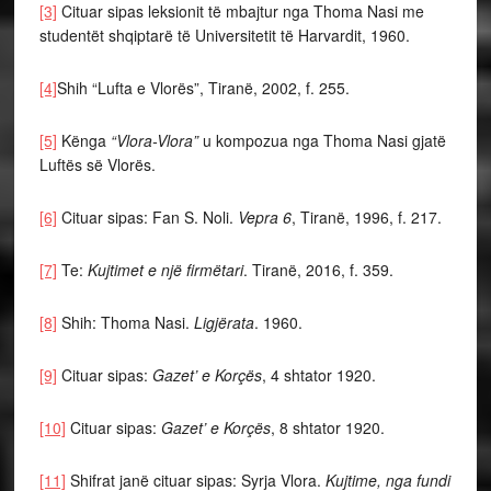
[3]
Cituar sipas leksionit të mbajtur nga Thoma Nasi me
studentët shqiptarë të Universitetit të Harvardit, 1960.
[4]
Shih “Lufta e Vlorës”, Tiranë, 2002, f. 255.
[5]
Kënga
“Vlora-Vlora”
u kompozua nga Thoma Nasi gjatë
Luftës së Vlorës.
[6]
Cituar sipas: Fan S. Noli.
Vepra 6
, Tiranë, 1996, f. 217.
[7]
Te:
Kujtimet e një firmëtari
. Tiranë, 2016, f. 359.
[8]
Shih: Thoma Nasi.
Ligjërata
. 1960.
[9]
Cituar sipas:
Gazet’ e Korçës
, 4 shtator 1920.
[10]
Cituar sipas:
Gazet’ e Korçës
, 8 shtator 1920.
[11]
Shifrat janë cituar sipas: Syrja Vlora.
Kujtime, nga fundi