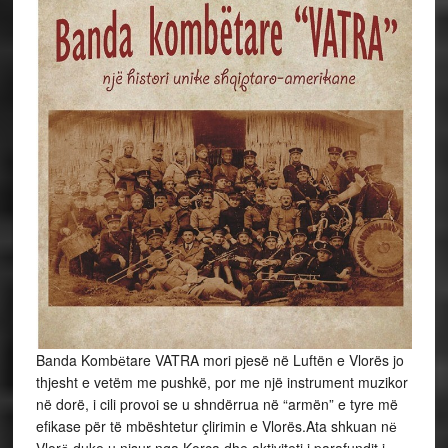
Banda Kombёtare VATRA mori pjesë në Luftën e Vlorës jo
thjesht e vetëm me pushkë, por me një instrument muzikor
në dorë, i cili provoi se u shndërrua në “armën” e tyre më
efikase për të mbështetur çlirimin e Vlorës.Ata shkuan nё