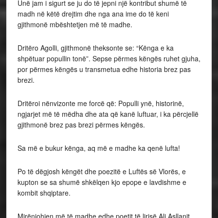
Unë jam i sigurt se ju do të jepni një kontribut shumë të
madh në këtë drejtim dhe nga ana ime do të keni
gjithmonë mbështetjen më të madhe.
Dritëro Agolli, gjithmonë theksonte se: “Kënga e ka
shpëtuar popullin tonë”. Sepse përmes këngës ruhet gjuha,
por përmes këngës u transmetua edhe historia brez pas
brezi.
Dritëroi nënvizonte me forcë që: Populli ynë, historinë,
ngjarjet më të mëdha dhe ata që kanë luftuar, i ka përcjellë
gjithmonë brez pas brezi përmes këngës.
Sa më e bukur kënga, aq më e madhe ka qenë lufta!
Po të dëgjosh këngët dhe poezitë e Luftës së Vlorës, e
kupton se sa shumë shkëlqen kjo epope e lavdishme e
kombit shqiptare.
Mirënjohjen më të madhe edhe poetit të lirisë Ali Asllanit,