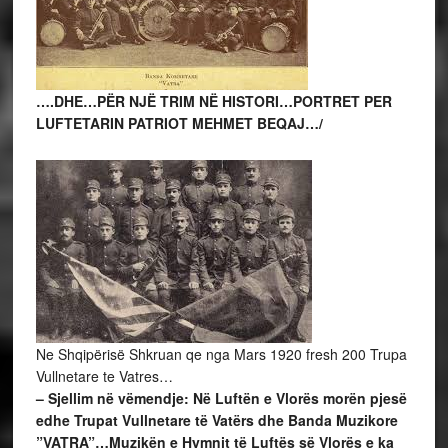
….DHE…PËR NJË TRIM NË HISTORI…PORTRET PER
LUFTETARIN PATRIOT MEHMET BEQAJ…/
Ne Shqipërisë Shkruan qe nga Mars 1920 fresh 200 Trupa
Vullnetare te Vatres…
– Sjellim në vëmendje: Në Luftën e Vlorës morën pjesë
edhe Trupat Vullnetare të Vatërs dhe Banda Muzikore
”VATRA”…Muzikën e Hymnit të Luftës së Vlorës e ka