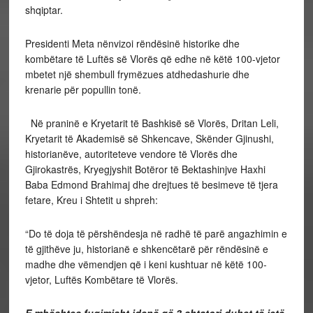
shqiptar.
Presidenti Meta nënvizoi rëndësinë historike dhe
kombëtare të Luftës së Vlorës që edhe në këtë 100-vjetor
mbetet një shembull frymëzues atdhedashurie dhe
krenarie për popullin tonë.
Në praninë e Kryetarit të Bashkisë së Vlorës, Dritan Leli,
Kryetarit të Akademisë së Shkencave, Skënder Gjinushi,
historianëve, autoriteteve vendore të Vlorës dhe
Gjirokastrës, Kryegjyshit Botëror të Bektashinjve Haxhi
Baba Edmond Brahimaj dhe drejtues të besimeve të tjera
fetare, Kreu i Shtetit u shpreh:
“Do të doja të përshëndesja në radhë të parë angazhimin e
të gjithëve ju, historianë e shkencëtarë për rëndësinë e
madhe dhe vëmendjen që i keni kushtuar në këtë 100-
vjetor, Luftës Kombëtare të Vlorës.
E mbështes fuqimisht idenë që 3 shtatori duhet të jetë