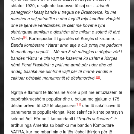
shtator 1920, u kujtonte lexuesve të saj se
: …triumfi
panegjerik i kësaj bande u tregua në Drashovicë, ku me
marshet e saj patriotike u dha fuqi të reja luanëve vlonjatë
dhe të tjerëve vetëdashës, të cilët me hovet e tyre
shtrënguan armikun e djeshëm dhe mikun e sotmë të lërë
[9]
Vlorën
. Korrespodenti i gazetës së Korçës shkruante:
…
Banda kombëtare “Vatra” arrin atje e cila pritej me padurim
të madh nga populli… Më ora 8 në mëngjes u dëgjua zëri i
bandës “Vatra” e cila vajti në kazermë ku ushtri e Korçës
nënë Ferid Frashërin e priti me armë për nder dhe që
andej, bashkë me ushtrinë vajti për të marrë vendin e
[10]
caktuar përballë monumentit të dëshmorëve
.
Ngritja e flamurit të fitores në Vlorë u prit me entuziazëm të
papërshkrueshëm popullor dhe u bekua me gjakun e 175
[11]
dëshmorëve, të 422 të plagosurve
dhe të sakrificave të
panumërta të popullit vlonjat. Këto sakrifica kishte parasysh
kolonel Aqif Përmeti, komandanti i
“Trupës vullnetare”
tё
ardhur nga Amerika sё bashku me bandёn Kombёtare
VATRA, kur me mbarimin e luftës lëshoi thirrjen për të