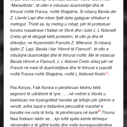
“Marseiëzës”, të cilën e mbuluan duartrokitjet dhe të
thirurat rroftë Franca, rroftë Shqipëria. Si mbaroj Banda del
Z. Llambi Lapi dhe mban fjalë dyke çpjeguar shkakun e
metingut. Thotë se, ky meting u mbajt, për të protestuar
kondra masakrave t’Italisë në Vlorë dhe i lutet z. L Kolonelit
Cretiu që të dërgojë këtë protestim, të cilin ja dha të
shkrojtur, ne Kryeministri Francës Z. Milerand. Si mbaroj
fjalën Z. Lapi, Banda i bie “Himnit të Flamurit”, të cilin e
mbulojnë duartrokitjet dhe të thirurat rroftë. Me të mbaruar
Banda Himnin e Flamurit, z. L Kolonel Cretin shkoj për në
Francë në mest të duartrokitjeve dhe të thirurat e popullit
[1]
rroftë Franca rroftë Shqipëria, rroftë L Kolloneli Kretin
.
Pas Korçёs, Faik Konica e përshkruan kështu këtë
segment të udhëtimit të tyre: ….
në rrethet e Vlorës u
bashkuan me kryengritësit heroike që leftojin për çlirimin e
vendit, edhe topat e italianëve përcuallnë marshet e
[2]
bandës me nota të forta, të përshkruara në kartë
.
Thoma
Nasi thekson faktin se:…
k
jo luftë epike kishte tërhequr
vëmendjen e të gjithë botës dhe midis korrespondentëve