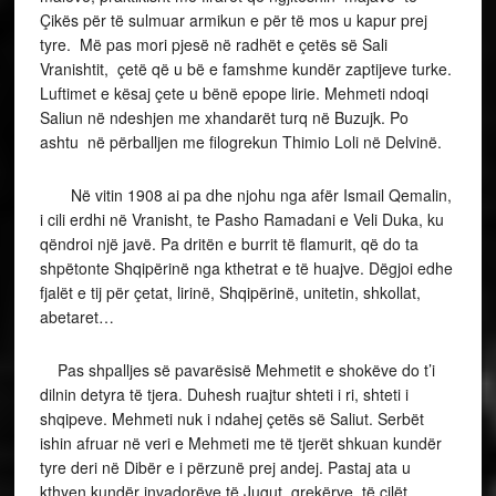
Çikës për të sulmuar armikun e për të mos u kapur prej
tyre. Më pas mori pjesë në radhët e çetës së Sali
Vranishtit, çetë që u bë e famshme kundër zaptijeve turke.
Luftimet e kësaj çete u bënë epope lirie. Mehmeti ndoqi
Saliun në ndeshjen me xhandarët turq në Buzujk. Po
ashtu në përballjen me filogrekun Thimio Loli në Delvinë.
Në vitin 1908 ai pa dhe njohu nga afër Ismail Qemalin,
i cili erdhi në Vranisht, te Pasho Ramadani e Veli Duka, ku
qëndroi një javë. Pa dritën e burrit të flamurit, që do ta
shpëtonte Shqipërinë nga kthetrat e të huajve. Dëgjoi edhe
fjalët e tij për çetat, lirinë, Shqipërinë, unitetin, shkollat,
abetaret…
Pas shpalljes së pavarësisë Mehmetit e shokëve do t’i
dilnin detyra të tjera. Duhesh ruajtur shteti i ri, shteti i
shqipeve. Mehmeti nuk i ndahej çetës së Saliut. Serbët
ishin afruar në veri e Mehmeti me të tjerët shkuan kundër
tyre deri në Dibër e i përzunë prej andej. Pastaj ata u
kthyen kundër invadorëve të Jugut, grekërve, të cilët