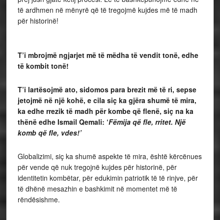
të ardhmen në mënyrë që të tregojmë kujdes më të madh
për historinë!
T’i mbrojmë ngjarjet më të mëdha të vendit tonë, edhe
të kombit tonë!
T’i lartësojmë ato, sidomos para brezit më të ri, sepse
jetojmë në një kohë, e cila siç ka gjëra shumë të mira,
ka edhe rrezik të madh për kombe që flenë, siç na ka
thënë edhe Ismail Qemali: ‘
Fëmija që fle, rritet. Një
komb që fle, vdes!’
Globalizimi, siç ka shumë aspekte të mira, është kërcënues
për vende që nuk tregojnë kujdes për historinë, për
identitetin kombëtar, për edukimin patriotik të të rinjve, për
të dhënë mesazhin e bashkimit në momentet më të
rëndësishme.