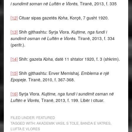
i sundimit soman në Luftën e Vlorës,
Tiranë, 2013, f. 335
[12]
Cituar sipas gazetës
Koha
, Korçë, 7 gusht 1920.
[13]
Shih gjithashtu: Syrja Vlora.
Kujtime, nga fundi i
sundimit osman në Luftën e Vlorës.
Tiranë, 2013, f. 334
(perifr.).
[14]
Shih: gazeta
Koha,
datë 11 shtator 1920, f. 3 (shkrim).
[15]
Shih gjithashtu: Enver Memishaj.
Emblema e një
Epopeje.
Tiranë, 2010, f. 367-368.
[16]
Syrja Vlora.
Kujtime, nga fundi i sundimit osman në
Luftën e Vlorës,
Tiranë, 2013, f. 199. Libër i cituar.
FILED UNDER:
FEATURED
TAGGED WITH:
AKADEMIK VASIL S TOLE
,
BANDA E VATRES
,
LUFTA E VLORES