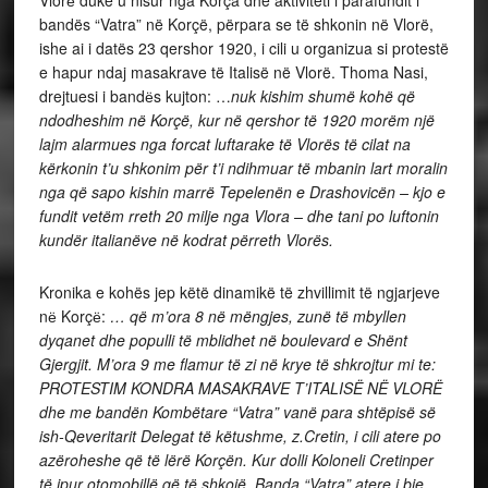
Vlorё duke u nisur nga Korça dhe aktiviteti i parafundit i
bandës “Vatra” në Korçë, përpara se të shkonin në Vlorë,
ishe ai i datës 23 qershor 1920, i cili u organizua si protestë
e hapur ndaj masakrave të Italisë në Vlorë. Thoma Nasi,
drejtuesi i bandёs kujton: …
nuk kishim shumë kohë që
ndodheshim në Korçë, kur në qershor të 1920 morëm një
lajm alarmues nga forcat luftarake të Vlorës të cilat na
kërkonin t’u shkonim për t’i ndihmuar të mbanin lart moralin
nga që sapo kishin marrë Tepelenën e Drashovicën – kjo e
fundit vetëm rreth 20 milje nga Vlora – dhe tani po luftonin
kundër italianëve në kodrat përreth Vlorës.
Kronika e kohës jep këtë dinamikë të zhvillimit të ngjarjeve
nё Korçё:
… që m’ora 8 në mëngjes, zunë të mbyllen
dyqanet dhe populli të mblidhet në boulevard e Shënt
Gjergjit. M’ora 9 me flamur të zi në krye të shkrojtur mi te:
PROTESTIM KONDRA MASAKRAVE T’ITALISË NË VLORË
dhe me bandën Kombëtare “Vatra” vanë para shtëpisë së
ish-Qeveritarit Delegat të këtushme, z.Cretin, i cili atere po
azëroheshe që të lërë Korçën. Kur dolli Koloneli Cretinper
të ipur otomobillë që të shkojë, Banda “Vatra” atere i bie