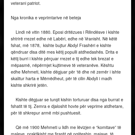
veterani patriot.
Nga kronika e veprimtarive në beteja
Lindi në vitin 1880. Eposi dritëzues i Rilindësve i kishte
shtrirë rrezet edhe në Labëri, edhe në Vranisht. Në këtë
fshat, më 1878, kishte bujtur Abdyl Frashëri e kishte
qëndruar disa ditë mes këtij populli atdhedashës. Drita e
këtij burri i kishte përçuar rrezet e tij edhe tek brezat e
mëpasmë, nëpërmjet kujtimeve të veteranëve. Kështu
edhe Mehmeti, kishte dëgjuar për ‘të dhe në zemër i ishte
skalitur harta e Mëmëdheut, për të cilin Abdyli i madh
kishte shkrirë jetën.
Kishte dëgjuar se turqit kishin torturuar disa nga burrat e
fshatit të tij. Zemra e djaloshit hovte për veprime atdhetare,
për të shkrepur armë mbi pushtuesit.
Që më 1900 Mehmeti u lidh me lëvizjen e “komitave” të
maleve, praktikisht me firarët që ngjiteshin majave të