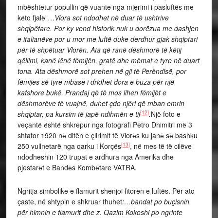
mbështetur popullin që vuante nga mjerimi i pasluftës me
kёto fjalё”…
Vlora sot ndodhet në duar të ushtrive
shqipëtare. Por ky vend historik nuk u dorëzua me dashjen
e italianëve por u mor me luftë duke derdhur gjak shqiptari
për të shpëtuar Vlorën. Ata që ranë dëshmorë të këtij
qëllimi, kanë lënë fëmijën, gratë dhe mëmat e tyre në duart
tona. Ata dëshmorë sot prehen në gji të Perëndisë, por
fëmijes së tyre mbase i dridhet dora e buza për një
kafshore bukë. Prandaj që të mos lihen fëmijët e
dëshmorëve të vuajnë, duhet çdo njëri që mban emrin
[12]
shqiptar, pa kursim të japë ndihmën e tij
.
Njё foto e
veçantё ёshtё shkrepur nga fotografi Petro Dhimitri mё 3
shtator 1920 nё ditën e çlirimit të Vlorёs ku janё sё bashku
[13]
250 vullnetarë nga qarku i Korçës
, në mes të të cilëve
ndodheshin 120 trupat e ardhura nga Amerika dhe
pjestarёt e Bandёs Kombёtare VATRA.
Ngritja simbolike e flamurit shenjoi fitoren e luftës. Për ato
çaste, në shtypin e shkruar thuhet
:…bandat po buçisnin
për himnin e flamurit dhe z. Qazim Kokoshi po ngrinte