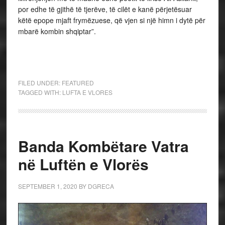
por edhe të gjithë të tjerëve, të cilët e kanë përjetësuar
këtë epope mjaft frymëzuese, që vjen si një himn i dytë për
mbarë kombin shqiptar”.
FILED UNDER:
FEATURED
TAGGED WITH:
LUFTA E VLORES
Banda Kombёtare Vatra
nё Luftёn e Vlorёs
SEPTEMBER 1, 2020
BY
DGRECA