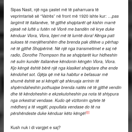
Sipas Nasit, një nga çastet më të paharruara të
veprimtarisë së “Vatrës” në front më 1920 ishte kur: …
pas
largimit të italianëve, ‘të gjithë shqiptarët që kishin marrë
pjesë në luftë u futën në Vlorë me bandën në krye duke
kënduar Vlora, Vlora, bjeri më të lumtë dora!
Kënga pati
sukses të menjëhershëm dhe brenda pak ditëve u përhap
në të gjithë Shqipërinë. Në një nga transmetimet e saj në
radio, Dorothe Thompson tha se shqiptarët kur hidheshin
në sulm kundër italianëve këndonin këngën Vlora, Vlora.
Kjo këngë është bërë një nga klasiket shqiptare dhe ende
këndohet sot. Gjëja që më ka habitur e befasuar më
shumë është se si këngët që shkruaja arrinin të
shpërndaheshin pothuajse brenda natës në të gjithë vendin
dhe të këndoheshin e ekzekutoheshin pa nota të shtypura
nga orkestrat vendase. Kudo që vizitonim qytete të
mëdhenj a të vegjël, popullata vendase do të na
[8]
përshëndeste duke kënduar këto këngë!
Kush nuk i di vargjet e saj?