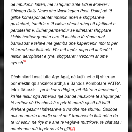
që mbulonin luftën, më i shquari ishte Edsel Mowrer i
Chicago Daily News dhe Washington Post. Dukej që të
gjithë korrespondentët mbanin anën e shqiptarëve
guximtarë, trimëria e të cilëve përshkruhej në njoftimet e
përditëshme. Duhet përmendur se luftëtarët shqiptarë
kishin hedhur gunat e tyre të leshta e të rënda mbi
barrikadat e telave me gjëmba dhe kapërcenin mbi to për
të terrorizuar italianët. Për më tepër, sapo që italianët i
nisnin aeroplanët e tyre, shqiptarët i rrëzonin shumë
[3]
syresh
.
Dëshmitari i asaj lufte Ago Agaj, në kujtimet e tij shkruan
pёr efektin qё shkaktoi ardhja e Bandёs Kombёtare VATRA
tek luftёtarёt
:… pa le kur u dëgjua, që “Vatra e famshme”,
kishte nisur nga Amerika një bandë muzikore të shquar për
të ardhur në Drashovicë e për të marrë pjesë në luftë.
Atëhere gëzimi i luftëtarëve u rrit dhe më shumё. Sadoqë
nuk ua merrte mendja se si do t’ trembeshin italianët e do
të viheshin në ikje me anë të veglave muzikore, të cilat ata i
admironon më tepër se c’do gjë
[4]
.