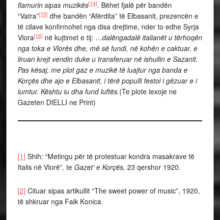
[14]
flamurin sipas muzikës
. Bëhet fjalë për bandën
[15]
“Vatra”
dhe bandën “Afërdita” të Elbasanit, prezencën e
të cilave konfirmohet nga disa drejtime, nder to edhe Syrja
[16]
Vlora
në kujtimet e tij: …
dalëngadalë italianët u tërhoqën
nga toka e Vlorës dhe, më së fundi, në kohën e caktuar, e
liruan krejt vendin duke u transferuar në ishullin e Sazanit.
Pas kësaj, me plot gaz e muzikë të luajtur nga banda e
Korçës dhe ajo e Elbasanit, i tërë populli festoi i gëzuar e i
lumtur. Kështu iu dha fund luftës.
(Te plote lexoje ne
Gazeten DIELLI ne Print)
[1]
Shih: “Metingu për të protestuar kondra masakrave të
Italis në Vlorë”
,
te
Gazet’ e Korçës,
23 qershor 1920.
[2]
Cituar sipas artikullit “The sweet power of music”, 1920,
të shkruar nga Faik Konica.