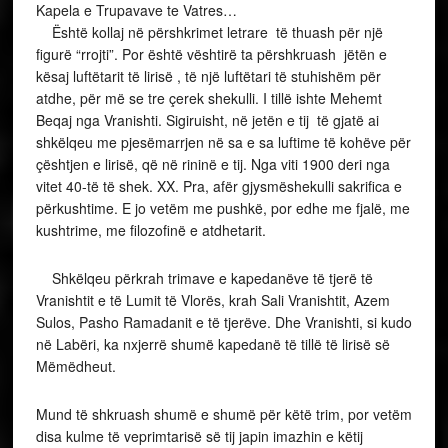
Kapela e Trupavave te Vatres…
Është kollaj në përshkrimet letrare të thuash për një
figurë “rrojti”. Por është vështirë ta përshkruash jëtën e
kësaj luftëtarit të lirisë , të një luftëtari të stuhishëm për
atdhe, për më se tre çerek shekulli. I tillë ishte Mehemt
Beqaj nga Vranishti. Sigiruisht, në jetën e tij të gjatë ai
shkëlqeu me pjesëmarrjen në sa e sa luftime të kohëve për
çështjen e lirisë, që në rininë e tij. Nga viti 1900 deri nga
vitet 40-të të shek. XX. Pra, afër gjysmëshekulli sakrifica e
përkushtime. E jo vetëm me pushkë, por edhe me fjalë, me
kushtrime, me filozofinë e atdhetarit.
Shkëlqeu përkrah trimave e kapedanëve të tjerë të
Vranishtit e të Lumit të Vlorës, krah Sali Vranishtit, Azem
Sulos, Pasho Ramadanit e të tjerëve. Dhe Vranishti, si kudo
në Labëri, ka nxjerrë shumë kapedanë të tillë të lirisë së
Mëmëdheut.
Mund të shkruash shumë e shumë për këtë trim, por vetëm
disa kulme të veprimtarisë së tij japin imazhin e këtij