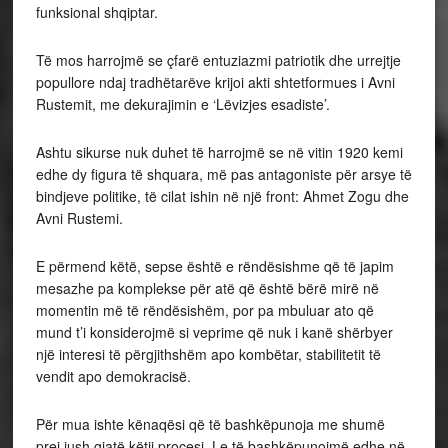
funksional shqiptar.
Të mos harrojmë se çfarë entuziazmi patriotik dhe urrejtje
popullore ndaj tradhëtarëve krijoi akti shtetformues i Avni
Rustemit, me dekurajimin e ‘Lëvizjes esadiste’.
Ashtu sikurse nuk duhet të harrojmë se në vitin 1920 kemi
edhe dy figura të shquara, më pas antagoniste për arsye të
bindjeve politike, të cilat ishin në një front: Ahmet Zogu dhe
Avni Rustemi.
E përmend këtë, sepse është e rëndësishme që të japim
mesazhe pa komplekse për atë që është bërë mirë në
momentin më të rëndësishëm, por pa mbuluar ato që
mund t’i konsiderojmë si veprime që nuk i kanë shërbyer
një interesi të përgjithshëm apo kombëtar, stabilitetit të
vendit apo demokracisë.
Për mua ishte kënaqësi që të bashkëpunoja me shumë
prej jush gjatë këtij procesi. Le të bashkëpunojmë edhe në