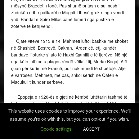
mësynë Brgedetin tonë. Pas shumë pritash e sulmesh i
zhdukën edhe palikarët e Megali-idhesë greke nga vendi
ynë. Bandat e Spiro Milos panë lemeri nga pushka e
zotërve të këtij vendi.
Gjatë viteve 1913 e 14 Mehmeti luftoi bashkë me shokët
në Shashicë, Bestrovë, Cakran, Ardenicë, etj. kundër
bandave filoturke si ato të Haxhi Qamilit e të tjerëve. Në një
nga këto luftime u plagos rëndë vëllai i tij, Merke Beqaj. Atë
çuan për kurim në Francë, por nuk mundi të shpëtojë. Atje
e varrosën. Mehmeti, më pas, shkoi sërish në Qafën e
Macukullit kundër serbëve.
Epopeja e 1920-ës e gjeti në këmbë luftëtarin tashmë të
hekurt e veteran. Vranishti dërgoi në atë luftë mbi 200
This website uses cookies to improve your experience. We'll
luftëtarë, me Sali Vranishtin në krye. Midis tyre u dallua
edhe Mehmet Beqaj. Luftoi në Drashovicë, në Vreshtat e
assume you're ok with this, but you can opt-out if you wish.
Mëdha, në lagjet e Vlorës, deri sa e shporrën
Cookie settings
ACCEPT
edhe pushtuesin italian. Trimat lebër shkruan epope të
artë dhe shembulli i tyre bëri jehonë në botë.