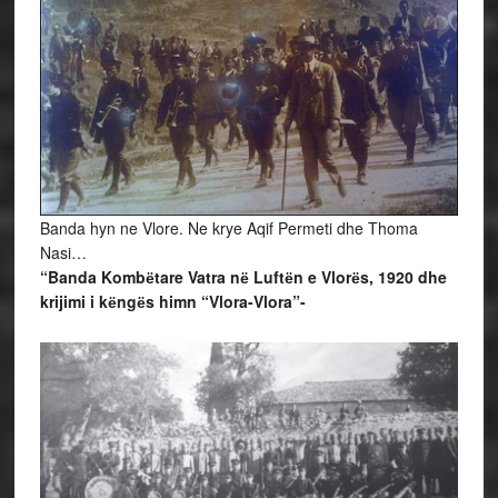
Banda hyn ne Vlore. Ne krye Aqif Permeti dhe Thoma
Nasi…
“Banda Kombёtare Vatra nё Luftёn e Vlorёs, 1920 dhe
krijimi i kёngёs himn “Vlora-Vlora”-