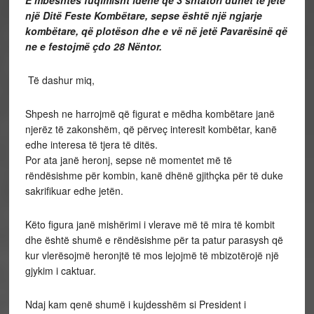
një Ditë Feste Kombëtare, sepse është një ngjarje
kombëtare, që plotëson dhe e vë në jetë Pavarësinë që
ne e festojmë çdo 28 Nëntor.
Të dashur miq,
Shpesh ne harrojmë që figurat e mëdha kombëtare janë
njerëz të zakonshëm, që përveç interesit kombëtar, kanë
edhe interesa të tjera të ditës.
Por ata janë heronj, sepse në momentet më të
rëndësishme për kombin, kanë dhënë gjithçka për të duke
sakrifikuar edhe jetën.
Këto figura janë mishërimi i vlerave më të mira të kombit
dhe është shumë e rëndësishme për ta patur parasysh që
kur vlerësojmë heronjtë të mos lejojmë të mbizotërojë një
gjykim i caktuar.
Ndaj kam qenë shumë i kujdesshëm si President i