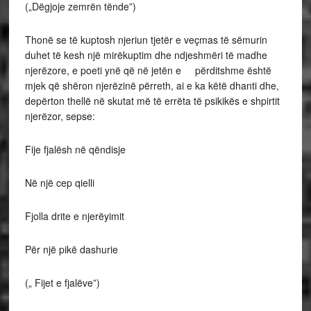
(„Dëgjoje zemrën tënde”)
Thonë se të kuptosh njeriun tjetër e veçmas të sëmurin
duhet të kesh një mirëkuptim dhe ndjeshmëri të madhe
njerëzore, e poeti ynë që në jetën e përditshme është
mjek që shëron njerëzinë përreth, ai e ka këtë dhanti dhe,
depërton thellë në skutat më të errëta të psikikës e shpirtit
njerëzor, sepse:
Fije fjalësh në qëndisje
Në një cep qielli
Fjolla drite e njerëyimit
Për një pikë dashurie
(„ Fijet e fjalëve”)