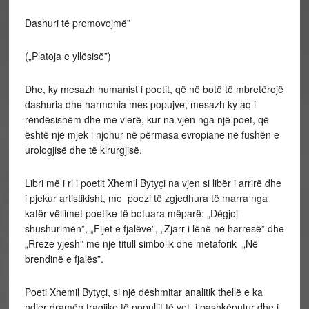
Dashuri të promovojmë”
(„Platoja e yllësisë”)
Dhe, ky mesazh humanist i poetit, që në botë të mbretërojë
dashuria dhe harmonia mes popujve, mesazh ky aq i
rëndësishëm dhe me vlerë, kur na vjen nga një poet, që
është një mjek i njohur në përmasa evropiane në fushën e
urologjisë dhe të kirurgjisë.
Libri më i ri i poetit Xhemil Bytyçi na vjen si libër i arrirë dhe
i pjekur artistikisht, me poezi të zgjedhura të marra nga
katër vëllimet poetike të botuara mëparë: „Dëgjoj
shushurimën”, „Fijet e fjalëve”, „Zjarr i lënë në harresë” dhe
„Rreze yjesh” me një titull simbolik dhe metaforik „Në
brendinë e fjalës”.
Poeti Xhemil Bytyçi, si një dëshmitar analitik thellë e ka
ndier dramën tragjike të popullit të vet, i pashkëputur dhe i