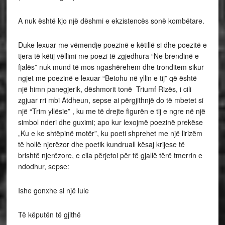
A nuk është kjo një dëshmi e ekzistencës sonë kombëtare.
Duke lexuar me vëmendje poezinë e këtillë si dhe poezitë e
tjera të këtij vëllimi me poezi të zgjedhura “Ne brendinë e
fjalës” nuk mund të mos ngashërehem dhe tronditem sikur
ngjet me poezinë e lexuar “Betohu në yllin e tij” që është
një himn panegjerik, dëshmorit tonë Triumf Rizës, i cili
zgjuar rri mbi Atdheun, sepse ai përgjithnjë do të mbetet si
një “Trim yllësie” , ku me të drejte figurën e tij e ngre në një
simbol nderi dhe guximi; apo kur lexojmë poezinë prekëse
„Ku e ke shtëpinë motër”, ku poeti shprehet me një lirizëm
të hollë njerëzor dhe poetik kundruall kësaj krijese të
brishtë njerëzore, e cila përjetoi për të gjallë tërë tmerrin e
ndodhur, sepse:
Ishe gonxhe si një lule
Të këputën të gjithë