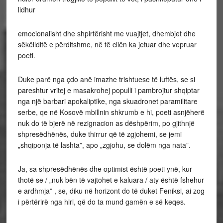
lidhur
emocionalisht dhe shpirtërisht me vuajtjet, dhembjet dhe
sëkëllditë e përditshme, në të cilën ka jetuar dhe vepruar
poeti.
Duke parë nga çdo anë imazhe trishtuese të luftës, se si
pareshtur vritej e masakrohej populli i pambrojtur shqiptar
nga një barbari apokaliptike, nga skuadronet paramilitare
serbe, qe në Kosovë mbillnin shkrumb e hi, poeti asnjëherë
nuk do të bjerë në rezignacion as dëshpërim, po gjithnjë
shpresëdhënës, duke thirrur që të zgjohemi, se jemi
„shqiponja të lashta”, apo „zgjohu, se dolëm nga nata”.
Ja, sa shpresëdhënës dhe optimist është poeti ynë, kur
thotë se / „nuk bën të vajtohet e kaluara / aty është fshehur
e ardhmja” , se, diku në horizont do të duket Feniksi, ai zog
i përtërirë nga hiri, që do ta mund gamën e së keqes.