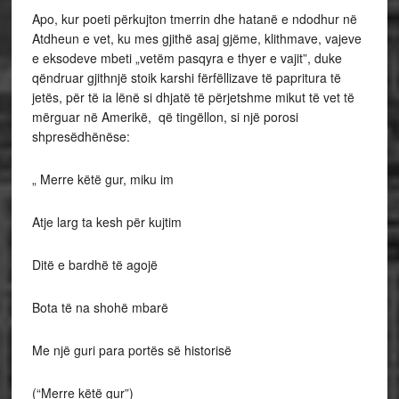
Apo, kur poeti përkujton tmerrin dhe hatanë e ndodhur në
Atdheun e vet, ku mes gjithë asaj gjëme, klithmave, vajeve
e eksodeve mbeti „vetëm pasqyra e thyer e vajit”, duke
qëndruar gjithnjë stoik karshi fërfëllizave të papritura të
jetës, për të ia lënë si dhjatë të përjetshme mikut të vet të
mërguar në Amerikë, që tingëllon, si një porosi
shpresëdhënëse:
„ Merre këtë gur, miku im
Atje larg ta kesh për kujtim
Ditë e bardhë të agojë
Bota të na shohë mbarë
Me një guri para portës së historisë
(“Merre këtë gur”)