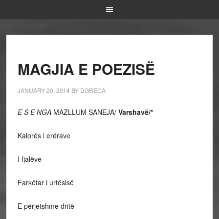
MAGJIA E POEZISË
JANUARY 20, 2014
BY
DGRECA
E S E NGA
MAZLLUM SANEJA/
Varshavë/*
Kalorës i erërave
I fjalëve
Farkëtar i urtësisë
E përjetshme dritë