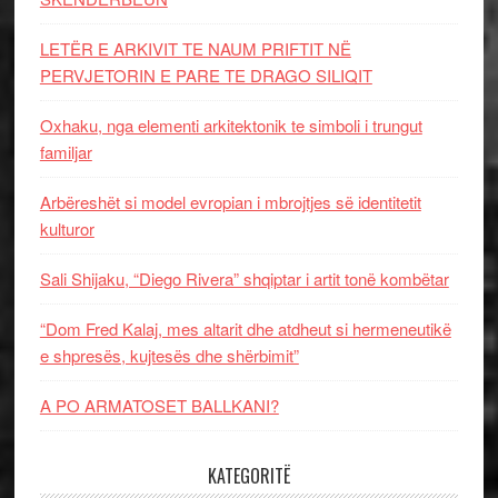
LETËR E ARKIVIT TE NAUM PRIFTIT NË
PERVJETORIN E PARE TE DRAGO SILIQIT
Oxhaku, nga elementi arkitektonik te simboli i trungut
familjar
Arbëreshët si model evropian i mbrojtjes së identitetit
kulturor
Sali Shijaku, “Diego Rivera” shqiptar i artit tonë kombëtar
“Dom Fred Kalaj, mes altarit dhe atdheut si hermeneutikë
e shpresës, kujtesës dhe shërbimit”
A PO ARMATOSET BALLKANI?
KATEGORITË