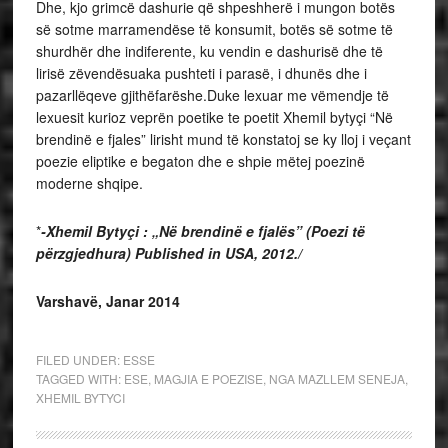
Dhe, kjo grimcë dashurie që shpeshherë i mungon botës
së sotme marramendëse të konsumit, botës së sotme të
shurdhër dhe indiferente, ku vendin e dashurisë dhe të
lirisë zëvendësuaka pushteti i parasë, i dhunës dhe i
pazarllëqeve gjithëfarëshe.Duke lexuar me vëmendje të
lexuesit kurioz veprën poetike te poetit Xhemil bytyçi “Në
brendinë e fjales” lirisht mund të konstatoj se ky lloj i veçant
poezie eliptike e begaton dhe e shpie mëtej poezinë
moderne shqipe.
*
-Xhemil Bytyçi : „Në brendinë e fjalës” (Poezi të
përzgjedhura)
Published in USA, 2012./
Varshavë,
Janar 2014
FILED UNDER:
ESSE
TAGGED WITH:
ESE
,
MAGJIA E POEZISE
,
NGA MAZLLEM SENEJA
,
XHEMIL BYTYCI