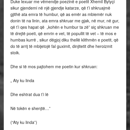
Duke lexuar me vëmendje poezinë e poetit Xhemil Bytyçi
sikur gjendemi në një gjendje katarze, që t’i shkruajmë
gjithë ata emra të humbur, që as emër as mbiemër nuk
donin të na linin, ata emra shkruar me gjak, në mur, në gur,
që t’i qes hapat që „kohën e humbur ta zë” siç shkruan me
të drejtë poeti, që emrin e vet, të popullit të vet – të mos e
humbas kurrë , sikur dëgjoj diku thellë klithmën e poetit, që
do të arrij të mbijetojë fal guximit, dinjitetit dhe heroizmit
stoik.
Dhe si të mos pajtohem me poetin kur shkruan:
„ Aty ku linda
Dhe eshtrat dua t’i lë
Në tokën e shenjtë…”
(“Aty ku linda”)