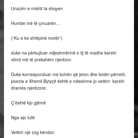
Unazën e mishit ta shqyen
Humbe më të çmuarën…
(“Ku e ke shtëpinë motër”)
duke na përkujtuar ndjeshmërinë e tij të madhe karshi
vlimit më të prekshëm njerëzor.
Duke korresponduar me kohën që jeton dhe botën përreth,
poezia e Xhemil Bytyçit është e ndieshme jo vetëm karshi
dramës njerëzore:
Ç’është kjo gjëmë
Nga ajo tufë
Vetëm një zog këndon