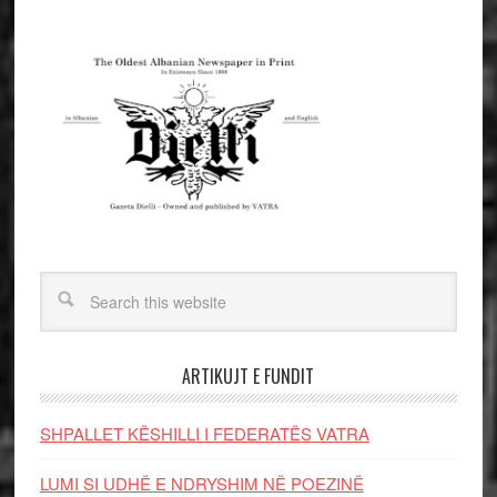
ARTIKUJT E FUNDIT
SHPALLET KËSHILLI I FEDERATËS VATRA
LUMI SI UDHË E NDRYSHIM NË POEZINË