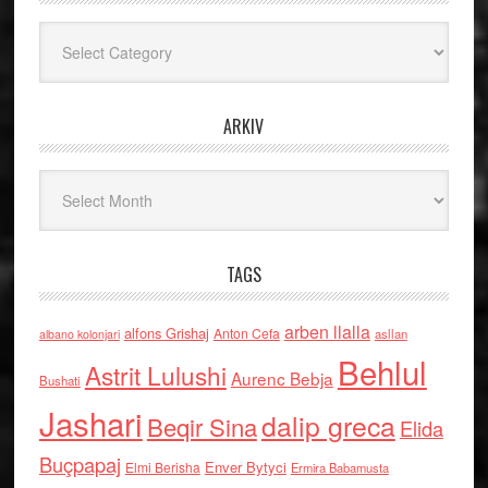
Kategoritë
ARKIV
Arkiv
TAGS
arben llalla
alfons Grishaj
Anton Cefa
asllan
albano kolonjari
Behlul
Astrit Lulushi
Aurenc Bebja
Bushati
Jashari
dalip greca
Beqir Sina
Elida
Buçpapaj
Enver Bytyci
Elmi Berisha
Ermira Babamusta