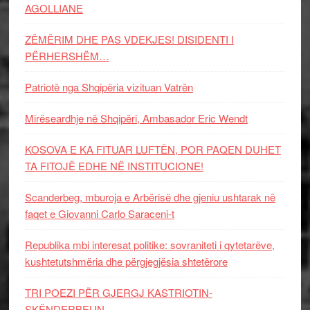
AGOLLIANE
ZËMËRIM DHE PAS VDEKJES! DISIDENTI I
PËRHERSHËM…
Patriotë nga Shqipëria vizituan Vatrën
Mirëseardhje në Shqipëri, Ambasador Eric Wendt
KOSOVA E KA FITUAR LUFTËN, POR PAQEN DUHET
TA FITOJË EDHE NË INSTITUCIONE!
Scanderbeg, mburoja e Arbërisë dhe gjeniu ushtarak në
faqet e Giovanni Carlo Saraceni-t
Republika mbi interesat politike: sovraniteti i qytetarëve,
kushtetutshmëria dhe përgjegjësia shtetërore
TRI POEZI PËR GJERGJ KASTRIOTIN-
SKËNDERBEUN