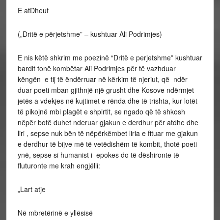
E atDheut
(„Dritë e përjetshme” – kushtuar Ali Podrimjes)
E nis këtë shkrim me poezinë “Dritë e perjetshme” kushtuar
bardit tonë kombëtar Ali Podrimjes për të vazhduar
këngën e tij të ëndërruar në kërkim të njeriut, që ndër
duar poeti mban gjithnjë një grusht dhe Kosove ndërmjet
jetës a vdekjes në kujtimet e rënda dhe të trishta, kur lotët
të pikojnë mbi plagët e shpirtit, se ngado që të shkosh
nëpër botë duhet nderuar gjakun e derdhur për atdhe dhe
liri , sepse nuk bën të nëpërkëmbet liria e fituar me gjakun
e derdhur të bijve më të vetëdishëm të kombit, thotë poeti
ynë, sepse si humanist i epokes do të dëshironte të
fluturonte me krah engjëlli:
„Lart atje
Në mbretërinë e yllësisë