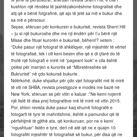
kushton një rëndësi të jashtëzakonëshme fotografisë dhe
atij që e bënë fotgrafinë, që ajo të jetë sa më e bukur dhe
sa më e përsosur.
Sepse, shkruan për konkursin e bukurisë, revista Sherri Hill
– ju si një bukuroshe dhe me nji ëndërr për t’u bërë një
Misse dhe fituar kurorën e bukurisë, bëheni!? vetem :
“Duke pasur një fotograf të shkëlqyer, një mjeshtër të vërtet
të fotografisë, tek i cili keni besim dhe që e di çfarë do të
thotë një fotografi e mirë në “pageant look” e cila është
çelësi për marrjen e kurorës së “Mbretëreshës së
Bukrurisë” në çdo kokursë bukurie .
Ndërkohë, duke shpallur për çdo vjet fotografët më të mirë
të viti në SHBA, revista prestigjoze e modës me bazë në
New York, shkruan se për vitin e kaluar :”Ne kemi nxjerrë
një listë të disa prej fotografëve më të mirë në vitin 2015.
Por, shton revista duke pasur kaq shumë fotografë e
fotogarfi të tyre të mahnitshme, është e pamundur që të
përfshijmë të gjithë ata, që konkuruan, por ne e kemi
“ngushtuar” listën e tyre, deri në atë që ne e quajm 10
fotografët mjeshtër të fotografisë së bukur, për disa që ne