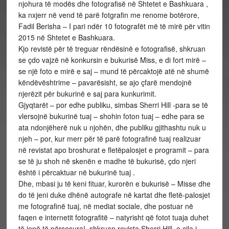
njohura të modës dhe fotografisë në Shtetet e Bashkuara ,
ka nxjerr në vend të parë fotgrafin me renome botërore,
Fadil Berisha – I pari ndër 10 fotografët më të mirë për vitin
2015 në Shtetet e Bashkuara.
Kjo revistë për të treguar rëndësinë e fotografisë, shkruan
se çdo vajzë në konkursin e bukurisë Miss, e di fort mirë –
se një foto e mirë e saj – mund të përcaktojë atë në shumë
këndëvështrime – pavarësisht, se ajo çfarë mendojnë
njerëzit për bukurinë e saj para kunkurimit.
Gjyqtarët – por edhe publiku, simbas Sherri Hill -para se të
vlersojnë bukurinë tuaj – shohin foton tuaj – edhe para se
ata ndonjëherë nuk u njohën, dhe publiku gjithashtu nuk u
njeh – por, kur merr për të parë fotografinë tuaj realizuar
në revistat apo broshurat e fletëpalosjet e programit – para
se të ju shoh në skenën e madhe të bukurisë, çdo njeri
është i përcaktuar në bukurinë tuaj .
Dhe, mbasi ju të keni fituar, kurorën e bukurisë – Misse dhe
do të jeni duke dhënë autografe në kartat dhe fletë-palosjet
me fotografinë tuaj, në mediat sociale, dhe postuar në
faqen e internetit fotografitë – natyrisht që fotot tuaja duhet
të jenë të përsosura!, shkruan revista Sherri Hill, e cila i