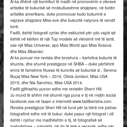
Ai ka dhënë një kontribut të madh në promovimin e vlerave
artistike të bukurisë së mrekullueshme shqiptare, në botën
artistike amerikane, duke promovuar kudo bukurinë e
vajzave shqiptare Miss-eve dhe bukuritë natyrore të vendit
tonë .
Fadili, është fotografi zyrtar dhe eskluzivë për çdo vajzë që
është në kërkim të një Top modele së vlersimit më të lartë,
ose një Miss Universe, apo Miss World apo Miss Kosova
dhe Miss Albanian.
Ai ka punuar me revista dhe broshura – kartolina bukurie të
shumta, dhe shumë prestigjoze në SHBA – duke përfshirë
emra të famshme fituese të kurorës së bukurisë si ; Serena
Buçaj Miss New York – 2016, Olivia Jordani, Miss USA
2015, dhe Nia Sanchez, Miss USA 2014.
Fadili gjithashtu punon edhe me revistën Sherri Hill.
Ju mund të shihni më shumë nga puna e tij në rrejtin social
facebook ose në faqen e internetit www.fadilberisha.com.
Revista prestigjoze Sheri Hill në fund për ta bërë me joshse
fotografinë edhe më të bukur, duke pasur një fotograf i cili
është i njohur me madhështin e tij, të fotografisë së
mahnitshme – natyrisht, që do të jetë e veçantë, edhe për