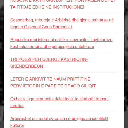
TA FITOJË EDHE NË INSTITUCIONE!
Scanderbeg, mburoja e Arbërisë dhe gjeniu ushtarak në
faqet e Giovanni Carlo Saraceni-t
Republika mbi interesat politike: sovraniteti i qytetarëve,
kushtetutshmëria dhe përgjegjësia shtetërore
TRI POEZI PËR GJERGJ KASTRIOTIN-
SKËNDERBEUN
LETËR E ARKIVIT TE NAUM PRIFTIT NË
PERVJETORIN E PARE TE DRAGO SILIQIT
Oxhaku, nga elementi arkitektonik te simboli i trungut
familjar
Arbëreshët si model evropian i mbrojtjes së identitetit
kulturor