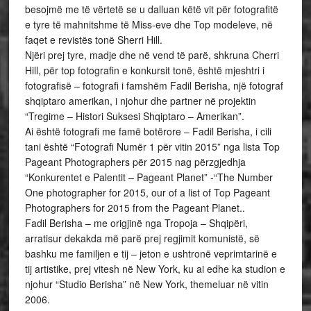
besojmë me të vërtetë se u dalluan këtë vit për fotografitë
e tyre të mahnitshme të Miss-eve dhe Top modeleve, në
faqet e revistës tonë Sherri Hill.
Njëri prej tyre, madje dhe në vend të parë, shkruna Cherri
Hill, për top fotografin e konkursit tonë, është mjeshtri i
fotografisë – fotografi i famshëm Fadil Berisha, një fotograf
shqiptaro amerikan, i njohur dhe partner në projektin
“Tregime – Histori Suksesi Shqiptaro – Amerikan”.
Ai është fotografi me famë botërore – Fadil Berisha, i cili
tani është “Fotografi Numër 1 për vitin 2015” nga lista Top
Pageant Photographers për 2015 nag përzgjedhja
“Konkurentet e Palentit – Pageant Planet” -“The Number
One photographer for 2015, our of a list of Top Pageant
Photographers for 2015 from the Pageant Planet..
Fadil Berisha – me origjinë nga Tropoja – Shqipëri,
arratisur dekakda më parë prej regjimit komunistë, së
bashku me familjen e tij – jeton e ushtronë veprimtarinë e
tij artistike, prej vitesh në New York, ku ai edhe ka studion e
njohur “Studio Berisha” në New York, themeluar në vitin
2006.