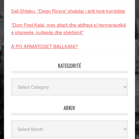
Sali Shijaku, “Diego Rivera” shqiptar i artit tonë kombëtar
“Dom Fred Kalaj, mes altarit dhe atdheut si hermeneutikë
e shpresës, kujtesës dhe shërbimit”
A PO ARMATOSET BALLKANI?
KATEGORITË
Kategoritë
ARKIV
Arkiv