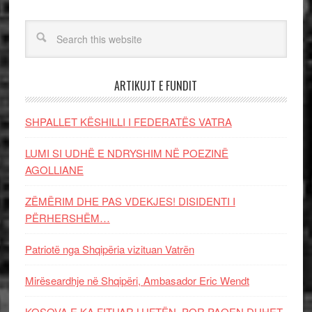
ARTIKUJT E FUNDIT
SHPALLET KËSHILLI I FEDERATËS VATRA
LUMI SI UDHË E NDRYSHIM NË POEZINË
AGOLLIANE
ZËMËRIM DHE PAS VDEKJES! DISIDENTI I
PËRHERSHËM…
Patriotë nga Shqipëria vizituan Vatrën
Mirëseardhje në Shqipëri, Ambasador Eric Wendt
KOSOVA E KA FITUAR LUFTËN, POR PAQEN DUHET