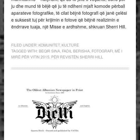
ju dhe mund të bëjë që ju të ndiheni mjaft komode përball
aparateve fotografike, të cilat bëjnë fotografi që janë çelësi
e suksesit tuj për krijimin e fotove që bëjnë realizimin e
ëndrrave tuaja, një Misse e ardhshme, shkruan Sherri Hill.
FILED UNDER:
KOMUNITET
,
KULTURE
TAGGED WITH:
BEQIR SINA
,
FADIL BERISHA
,
FOTOGRAFI
,
MË I
MIRË PËR VITIN 2015
,
PËR REVISTËN SHERRI HILL