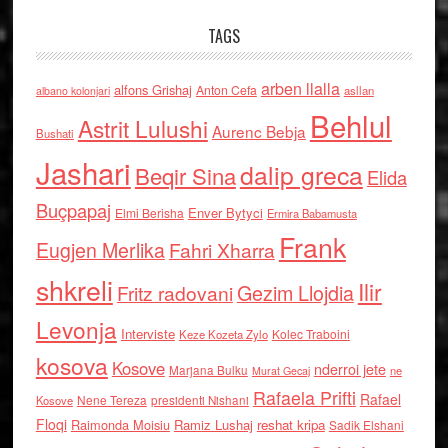
TAGS
arben llalla
alfons Grishaj
Anton Cefa
asllan
albano kolonjari
Behlul
Astrit Lulushi
Aurenc Bebja
Bushati
Jashari
dalip greca
Beqir Sina
Elida
Buçpapaj
Enver Bytyci
Elmi Berisha
Ermira Babamusta
Frank
Eugjen Merlika
Fahri Xharra
shkreli
Ilir
Gezim Llojdia
Fritz radovani
Levonja
Interviste
Kolec Traboini
Keze Kozeta Zylo
kosova
Kosove
nderroi jete
Marjana Bulku
ne
Murat Gecaj
Rafaela Prifti
Rafael
Nene Tereza
Kosove
presidenti Nishani
Floqi
Raimonda Moisiu
Ramiz Lushaj
reshat kripa
Sadik Elshani