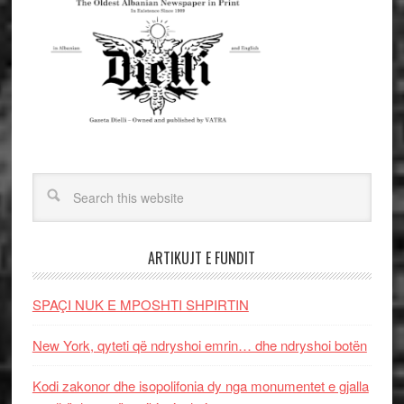
ARTIKUJT E FUNDIT
SPAÇI NUK E MPOSHTI SHPIRTIN
New York, qyteti që ndryshoi emrin… dhe ndryshoi botën
Kodi zakonor dhe isopolifonia dy nga monumentet e gjalla