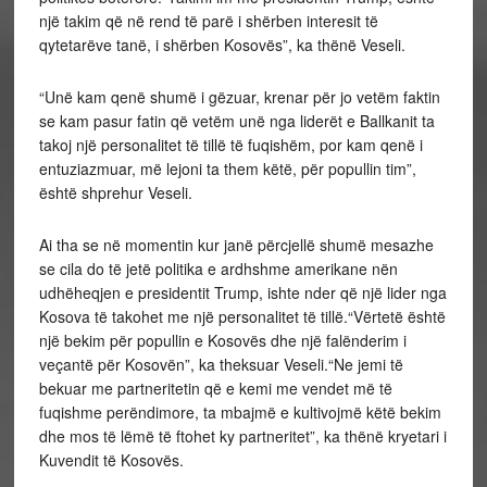
një takim që në rend të parë i shërben interesit të
qytetarëve tanë, i shërben Kosovës”, ka thënë Veseli.
“Unë kam qenë shumë i gëzuar, krenar për jo vetëm faktin
se kam pasur fatin që vetëm unë nga liderët e Ballkanit ta
takoj një personalitet të tillë të fuqishëm, por kam qenë i
entuziazmuar, më lejoni ta them këtë, për popullin tim”,
është shprehur Veseli.
Ai tha se në momentin kur janë përcjellë shumë mesazhe
se cila do të jetë politika e ardhshme amerikane nën
udhëheqjen e presidentit Trump, ishte nder që një lider nga
Kosova të takohet me një personalitet të tillë.“Vërtetë është
një bekim për popullin e Kosovës dhe një falënderim i
veçantë për Kosovën”, ka theksuar Veseli.“Ne jemi të
bekuar me partneritetin që e kemi me vendet më të
fuqishme perëndimore, ta mbajmë e kultivojmë këtë bekim
dhe mos të lëmë të ftohet ky partneritet”, ka thënë kryetari i
Kuvendit të Kosovës.