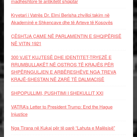
madhështore të antikitetit shqiptar
Kryetari i Vatrës Dr. Elmi Berisha zhvilloi takim në
Akademinë e Shkencave dhe të Arteve të Kosovës
ÇËSHTJA ÇAME NË PARLAMENTIN E SHQIPËRISË
NË VITIN 1921
300 VJET KUJTESË DHE IDENTITET-TRYEZË E
RRUMBULLAKËT NË OSTROS TË KRAJËS PËR
SHPËRNGULJEN E ARBËRESHËVE NGA TREVA
KRAJË-SHESTAN NË ZARË TË DALMACISË
SHPOPULLIMI, PUSHTIMI I SHEKULLIT XXI
VATRA’s Letter to President Trump: End the Hague
Injustice
Nga Tirana në Kukaj për të parë “Lahuta e Malësisë”