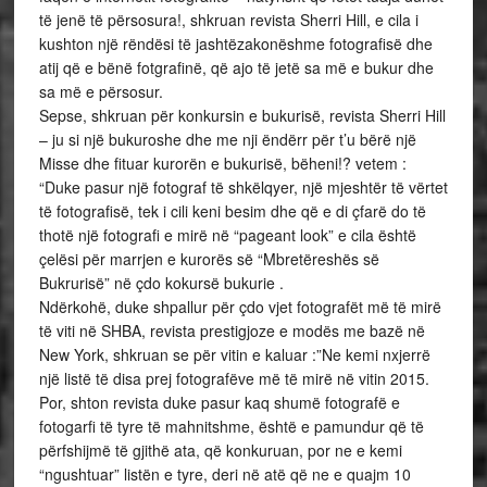
të jenë të përsosura!, shkruan revista Sherri Hill, e cila i
kushton një rëndësi të jashtëzakonëshme fotografisë dhe
atij që e bënë fotgrafinë, që ajo të jetë sa më e bukur dhe
sa më e përsosur.
Sepse, shkruan për konkursin e bukurisë, revista Sherri Hill
– ju si një bukuroshe dhe me nji ëndërr për t’u bërë një
Misse dhe fituar kurorën e bukurisë, bëheni!? vetem :
“Duke pasur një fotograf të shkëlqyer, një mjeshtër të vërtet
të fotografisë, tek i cili keni besim dhe që e di çfarë do të
thotë një fotografi e mirë në “pageant look” e cila është
çelësi për marrjen e kurorës së “Mbretëreshës së
Bukrurisë” në çdo kokursë bukurie .
Ndërkohë, duke shpallur për çdo vjet fotografët më të mirë
të viti në SHBA, revista prestigjoze e modës me bazë në
New York, shkruan se për vitin e kaluar :”Ne kemi nxjerrë
një listë të disa prej fotografëve më të mirë në vitin 2015.
Por, shton revista duke pasur kaq shumë fotografë e
fotogarfi të tyre të mahnitshme, është e pamundur që të
përfshijmë të gjithë ata, që konkuruan, por ne e kemi
“ngushtuar” listën e tyre, deri në atë që ne e quajm 10