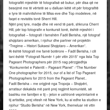
fotografët mjeshtër të fotografisë së bukur, për disa që ne
besojmë me të vërtetë se u dalluan këtë vit për fotografitë
e tyre të mahnitshme të Miss-eve dhe Top modeleve, në
faqet e revistës tonë Sherri Hill.
Njëri prej tyre, madje dhe në vend të parë, shkruna Cherri
Hill, për top fotografin e konkursit tonë, është mjeshtri i
fotografisë – fotografi i famshëm Fadil Berisha, një fotograf
shqiptaro amerikan, i njohur dhe partner në projektin
“Tregime – Histori Suksesi Shqiptaro – Amerikan”.
Ai është fotografi me famë botërore – Fadil Berisha, i cili
tani është “Fotografi Numër 1 për vitin 2015” nga lista Top
Pageant Photographers për 2015 nag përzgjedhja
“Konkurentet e Palentit – Pageant Planet” -“The Number
One photographer for 2015, our of a list of Top Pageant
Photographers for 2015 from the Pageant Planet..
Fadil Berisha – me origjinë nga Tropoja – Shqipëri,
arratisur dekakda më parë prej regjimit komunistë, së
bashku me familjen e tij – jeton e ushtronë veprimtarinë e
tij artistike, prej vitesh në New York, ku ai edhe ka studion e
njohur “Studio Berisha” në New York, themeluar në vitin