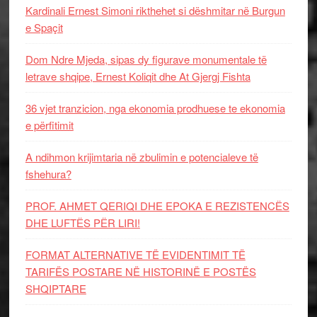
Kardinali Ernest Simoni rikthehet si dëshmitar në Burgun
e Spaçit
Dom Ndre Mjeda, sipas dy figurave monumentale të
letrave shqipe, Ernest Koliqit dhe At Gjergj Fishta
36 vjet tranzicion, nga ekonomia prodhuese te ekonomia
e përfitimit
A ndihmon krijimtaria në zbulimin e potencialeve të
fshehura?
PROF. AHMET QERIQI DHE EPOKA E REZISTENCЁS
DHE LUFTЁS PЁR LIRI!
FORMAT ALTERNATIVE TË EVIDENTIMIT TË
TARIFËS POSTARE NË HISTORINË E POSTËS
SHQIPTARE