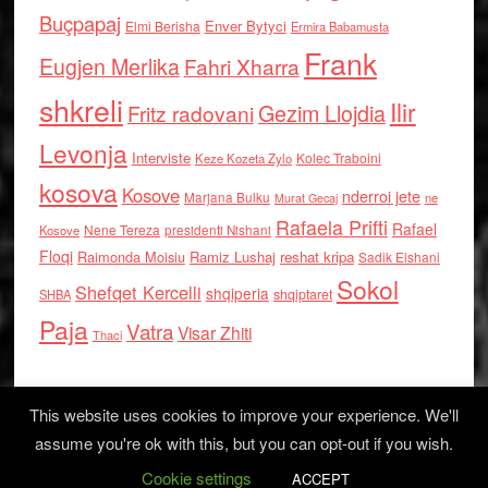
Buçpapaj
Enver Bytyci
Elmi Berisha
Ermira Babamusta
Frank
Eugjen Merlika
Fahri Xharra
shkreli
Ilir
Gezim Llojdia
Fritz radovani
Levonja
Interviste
Kolec Traboini
Keze Kozeta Zylo
kosova
Kosove
nderroi jete
Marjana Bulku
ne
Murat Gecaj
Rafaela Prifti
Rafael
Nene Tereza
Kosove
presidenti Nishani
Floqi
Raimonda Moisiu
Ramiz Lushaj
reshat kripa
Sadik Elshani
Sokol
Shefqet Kercelli
shqiperia
shqiptaret
SHBA
Paja
Vatra
Visar Zhiti
Thaci
This website uses cookies to improve your experience. We'll
assume you're ok with this, but you can opt-out if you wish.
Cookie settings
Log in
ACCEPT