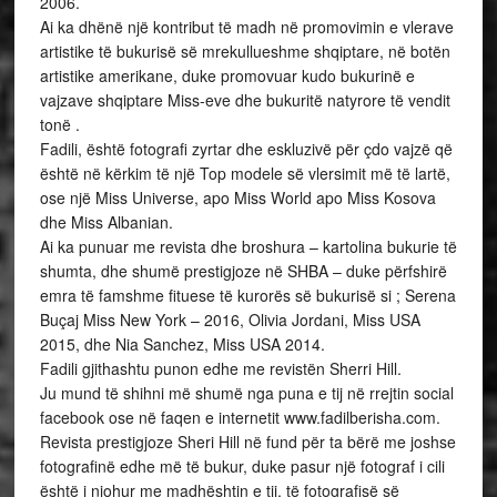
2006.
Ai ka dhënë një kontribut të madh në promovimin e vlerave
artistike të bukurisë së mrekullueshme shqiptare, në botën
artistike amerikane, duke promovuar kudo bukurinë e
vajzave shqiptare Miss-eve dhe bukuritë natyrore të vendit
tonë .
Fadili, është fotografi zyrtar dhe eskluzivë për çdo vajzë që
është në kërkim të një Top modele së vlersimit më të lartë,
ose një Miss Universe, apo Miss World apo Miss Kosova
dhe Miss Albanian.
Ai ka punuar me revista dhe broshura – kartolina bukurie të
shumta, dhe shumë prestigjoze në SHBA – duke përfshirë
emra të famshme fituese të kurorës së bukurisë si ; Serena
Buçaj Miss New York – 2016, Olivia Jordani, Miss USA
2015, dhe Nia Sanchez, Miss USA 2014.
Fadili gjithashtu punon edhe me revistën Sherri Hill.
Ju mund të shihni më shumë nga puna e tij në rrejtin social
facebook ose në faqen e internetit www.fadilberisha.com.
Revista prestigjoze Sheri Hill në fund për ta bërë me joshse
fotografinë edhe më të bukur, duke pasur një fotograf i cili
është i njohur me madhështin e tij, të fotografisë së