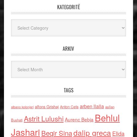
KATEGORITË
Kategoritë
ARKIV
Arkiv
TAGS
arben llalla
alfons Grishaj
Anton Cefa
asllan
albano kolonjari
Behlul
Astrit Lulushi
Aurenc Bebja
Bushati
Jashari
dalip greca
Beqir Sina
Elida