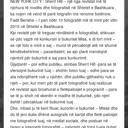
NEW YORK CITY : Sherri Hill – një nga revistat më të
njohura të modës dhe fotografisë në Shtetet e Bashkuara ,
ka nxjerr në vend të parë fotgrafin me renome botërore,
Fadil Berisha – I pari ndër 10 fotografët më të mirë për vitin
2015 në Shtetet e Bashkuara.
Kjo revistë për të treguar rëndësinë e fotografisë, shkruan
se çdo vajzë në konkursin e bukurisë Miss, e di fort mirë –
se një foto e mirë e saj – mund të përcaktojë atë në shumë
këndëvështrime – pavarësisht, se ajo çfarë mendojnë
njerëzit për bukurinë e saj para kunkurimit.
Gjyqtarët – por edhe publiku, simbas Sherri Hill -para se të
vlersojnë bukurinë tuaj – shohin foton tuaj – edhe para se
ata ndonjëherë nuk u njohën, dhe publiku gjithashtu nuk u
njeh – por, kur merr për të parë fotografinë tuaj realizuar
në revistat apo broshurat e fletëpalosjet e programit – para
se të ju shoh në skenën e madhe të bukurisë, çdo njeri
është i përcaktuar në bukurinë tuaj .
Dhe, mbasi ju të keni fituar, kurorën e bukurisë – Misse dhe
do të jeni duke dhënë autografe në kartat dhe fletë-palosjet
me fotografinë tuaj, në mediat sociale, dhe postuar në
faqen e internetit fotografitë – natyrisht që fotot tuaja duhet