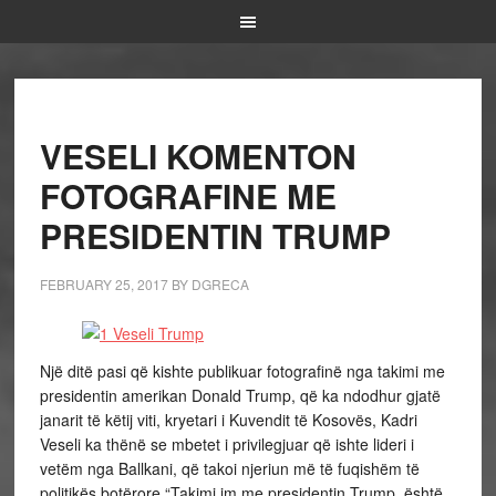
VESELI KOMENTON
FOTOGRAFINE ME
PRESIDENTIN TRUMP
FEBRUARY 25, 2017
BY
DGRECA
Një ditë pasi që kishte publikuar fotografinë nga takimi me
presidentin amerikan Donald Trump, që ka ndodhur gjatë
janarit të këtij viti, kryetari i Kuvendit të Kosovës, Kadri
Veseli ka thënë se mbetet i privilegjuar që ishte lideri i
vetëm nga Ballkani, që takoi njeriun më të fuqishëm të
politikës botërore.“Takimi im me presidentin Trump, është