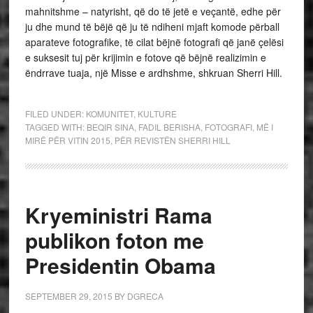
mahnitshme – natyrisht, që do të jetë e veçantë, edhe për
ju dhe mund të bëjë që ju të ndiheni mjaft komode përball
aparateve fotografike, të cilat bëjnë fotografi që janë çelësi
e suksesit tuj për krijimin e fotove që bëjnë realizimin e
ëndrrave tuaja, një Misse e ardhshme, shkruan Sherri Hill.
FILED UNDER:
KOMUNITET
,
KULTURE
TAGGED WITH:
BEQIR SINA
,
FADIL BERISHA
,
FOTOGRAFI
,
MË I
MIRË PËR VITIN 2015
,
PËR REVISTËN SHERRI HILL
Kryeministri Rama
publikon foton me
Presidentin Obama
SEPTEMBER 29, 2015
BY
DGRECA