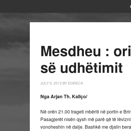
Mesdheu : ori
së udhëtimit
JULY 6, 2013
BY
DGRECA
Nga Arjan Th. Kallço/
Në orën 21.00 trageti mbëriti në portin e Bri
Pasagjerët nisën qysh më parë që të lëvizni
vonoheshin në dalje. Bashkë me djalin berat