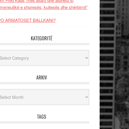
m Fred Kalaj, mes altarit dhe atdheut si
meneutikë e shpresës, kujtesës dhe shërbimit”
PO ARMATOSET BALLKANI?
KATEGORITË
egoritë
ARKIV
iv
TAGS