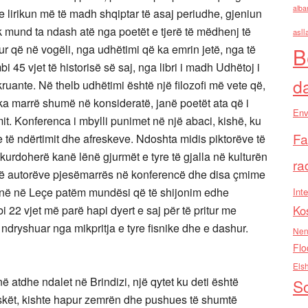
alba
e lirikun më të madh shqiptar të asaj periudhe, gjeniun
k mund ta ndash atë nga poetët e tjerë të mëdhenj të
asll
r që në vogëli, nga udhëtimi që ka emrin jetë, nga të
B
 45 vjet të historisë së saj, nga libri i madh Udhëtoj i
d
ruante. Në thelb udhëtimi është një filozofi më vete që,
a marrë shumë në konsideratë, janë poetët ata që i
Env
mit. Konferenca i mbylli punimet në një abaci, kishë, ku
Fa
 të ndërtimit dhe afreskeve. Ndoshta midis piktorëve të
 kurdoherë kanë lënë gjurmët e tyre të gjalla në kulturën
ra
i të autorëve pjesëmarrës në konferencë dhe disa çmime
 tonë në Leçe patëm mundësi që të shijonim edhe
Inte
 22 vjet më parë hapi dyert e saj për të pritur me
Ko
ndryshuar nga mikpritja e tyre fisnike dhe e dashur.
Nen
Flo
Els
në atdhe ndalet në Brindizi, një qytet ku deti është
So
reskët, kishte hapur zemrën dhe pushues të shumtë