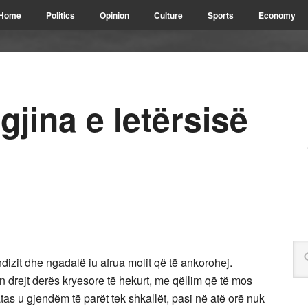
Home
Politics
Opinion
Culture
Sports
Economy
gjina e letërsisë
ndizit dhe ngadalë iu afrua molit që të ankorohej.
n drejt derës kryesore të hekurt, me qëllim që të mos
as u gjendëm të parët tek shkallët, pasi në atë orë nuk