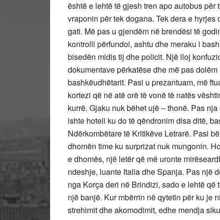
është e lehtë të gjesh tren apo autobus për 
vraponin për tek dogana. Tek dera e hyrjes di
gati. Më pas u gjendëm në brendësi të godi
kontrolli përfundoi, ashtu dhe meraku i bashk
bisedën midis tij dhe policit. Një lloj konfuz
dokumentave përkatëse dhe më pas dolëm për t’
bashkëudhëtarit. Pasi u prezantuam, më ftu
kortezi që në atë orë të vonë të natës vësht
kurrë. Gjaku nuk bëhet ujë – thonë. Pas nja
ishte hoteli ku do të qëndronim disa ditë, ba
Ndërkombëtare të Kritikëve Letrarë. Pasi bë
dhomën time ku surprizat nuk mungonin. Hotel
e dhomës, një letër që më uronte mirëseard
ndeshje, luante Italia dhe Spanja. Pas një
nga Korça deri në Brindizi, sado e lehtë që 
një banjë. Kur mbërrin në qytetin për ku je 
strehimit dhe akomodimit, edhe mendja sikur