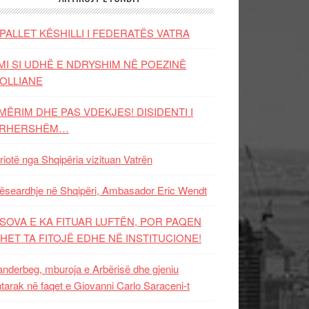
PALLET KËSHILLI I FEDERATËS VATRA
MI SI UDHË E NDRYSHIM NË POEZINË
OLLIANE
MËRIM DHE PAS VDEKJES! DISIDENTI I
ËRHERSHËM…
riotë nga Shqipëria vizituan Vatrën
ëseardhje në Shqipëri, Ambasador Eric Wendt
SOVA E KA FITUAR LUFTËN, POR PAQEN
HET TA FITOJË EDHE NË INSTITUCIONE!
nderbeg, mburoja e Arbërisë dhe gjeniu
tarak në faqet e Giovanni Carlo Saraceni-t