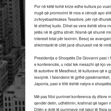
Por në këtë kohë krize edhe kultura po vua
rrugë që promovimi të mos e cënojë apo shk
zv/kryebashkiakes Tessitore, për një dhuratë
të shtrihej kudo. Dihet se vera është stina më
jetës në të gjitha stinët. Nismë që shumë m
interesit total për leximin. Besoj se avang
shkrimtarët të cilët janë dhuruesit më të mirë t
Presidentja e Shoqatës De Giovanni pasi i f
e konferencës, u ndal tek mesazhi që kjo vepr
të autorëve të Mesdheut, të kulturave që e gj
lexojmë. I falenderoi të gjithë pjesëmarrësi
Japonia, pasi e tillë është natyra e shoqatës
Më pas filloi punimet konferenca dy ditore m
qendër detin, udhëtimin, krahinat që lagen 
Ditën e dytë të punimeve më takoi të flisja p