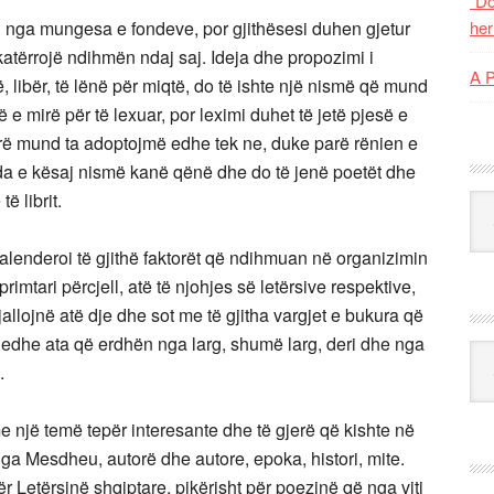
“Do
n nga mungesa e fondeve, por gjithësesi duhen gjetur
her
atërrojë ndihmën ndaj saj. Ideja dhe propozimi i
A 
, libër, të lënë për miqtë, do të ishte një nismë që mund
 e mirë për të lexuar, por leximi duhet të jetë pjesë e
irë mund ta adoptojmë edhe tek ne, duke parë rënien e
arda e kësaj nismë kanë qënë dhe do të jenë poetët dhe
ë librit.
Kat
alenderoi të gjithë faktorët që ndihmuan në organizimin
imtari përcjell, atë të njohjes së letërsive respektive,
allojnë atë dje dhe sot me të gjitha vargjet e bukura që
t, edhe ata që erdhën nga larg, shumë larg, deri dhe nga
Ark
.
e një temë tepër interesante dhe të gjerë që kishte në
nga Mesdheu, autorë dhe autore, epoka, histori, mite.
ër Letërsinë shqiptare, pikërisht për poezinë që nga viti