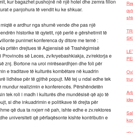
mit, kur bagazhet pushojnë në një hotel dhe zemra fillon
Rep
turat e panjohura të vendit ku ke shkuar.
qyt
sht
 miqtë e ardhur nga shumë vende dhe pas një
TR
ndrën historike të qytetit, një perlë e gërshetimit të
SK
villonte punimet konferenca dy ditore me temë :
 Na pritën drejtues të Agjensisë së Trashëgimisë
LE
i Provincës së Leces, zv/kryebashkiakja, zv/rektorja e
PE
sisë znj. Bortone na uroi mirëseardhjen dhe foli për
in e traditave të kulturës kombëtare në kuadrin
Oxh
rë lidhëse për të gjithë popujt. Më tej u ndal edhe tek
tru
 të mundur realizimin e konferencës. Përshëndetën
Arb
ksin tek roli i madh i kulturës dhe mundësisë që ajo të
iden
jt, si dhe inkuadrimin e politikave të drejta për
me që dua ta nxjerr në pah, ishte edhe e zv.rektores
Sal
dhe universiteti që përfaqësonte kishte kontributin e
ko