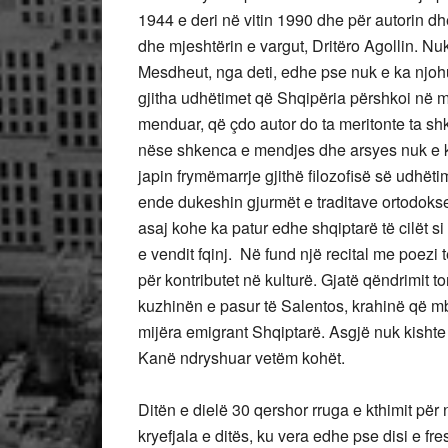
1944 e deri në vitin 1990 dhe për autorin dh
dhe mjeshtërin e vargut, Dritëro Agollin. Nu
Mesdheut, nga deti, edhe pse nuk e ka njohu
gjitha udhëtimet që Shqipëria përshkoi në mbi
menduar, që çdo autor do ta meritonte ta shk
nëse shkenca e mendjes dhe arsyes nuk e k
japin frymëmarrje gjithë filozofisë së udhëti
ende dukeshin gjurmët e traditave ortodokse
asaj kohe ka patur edhe shqiptarë të cilët si
e vendit fqinj. Në fund një recital me poez
për kontributet në kulturë. Gjatë qëndrimit
kuzhinën e pasur të Salentos, krahinë që mbi
mijëra emigrant Shqiptarë. Asgjë nuk kishte 
Kanë ndryshuar vetëm kohët.
Ditën e dielë 30 qershor rruga e kthimit për 
kryefjala e ditës, ku vera edhe pse disi e f