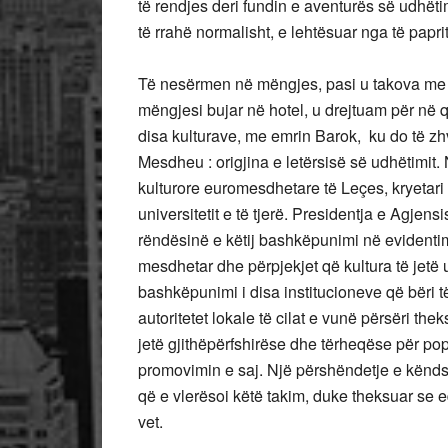
të rendjes deri fundin e aventurës së udhëti
të rrahë normalisht, e lehtësuar nga të papri
Të nesërmen në mëngjes, pasi u takova me
mëngjesi bujar në hotel, u drejtuam për në qe
disa kulturave, me emrin Barok, ku do të zh
Mesdheu : origjina e letërsisë së udhëtimit.
kulturore euromesdhetare të Leçes, kryetari 
universitetit e të tjerë. Presidentja e Agjen
rëndësinë e këtij bashkëpunimi në evidentim
mesdhetar dhe përpjekjet që kultura të jetë u
bashkëpunimi i disa institucioneve që bëri
autoritetet lokale të cilat e vunë përsëri the
jetë gjithëpërfshirëse dhe tërheqëse për popu
promovimin e saj. Një përshëndetje e këndsh
që e vlerësoi këtë takim, duke theksuar se e
vet.