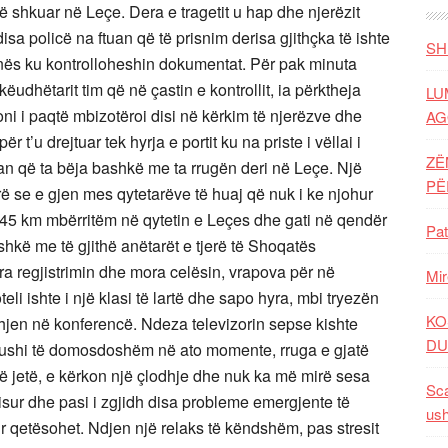
të shkuar në Leçe. Dera e tragetit u hap dhe njerëzit
sa policë na ftuan që të prisnim derisa gjithçka të ishte
SH
nës ku kontrolloheshin dokumentat. Për pak minuta
ëudhëtarit tim që në çastin e kontrollit, ia përktheja
LU
ioni i paqtë mbizotëroi disi në kërkim të njerëzve dhe
AG
u drejtuar tek hyrja e portit ku na priste i vëllai i
ZË
an që ta bëja bashkë me ta rrugën deri në Leçe. Një
P
irë se e gjen mes qytetarëve të huaj që nuk i ke njohur
 45 km mbërritëm në qytetin e Leçes dhe gati në qendër
Pat
shkë me të gjithë anëtarët e tjerë të Shoqatës
ra regjistrimin dhe mora celësin, vrapova për në
Mir
i ishte i një klasi të lartë dhe sapo hyra, mbi tryezën
KO
hjen në konferencë. Ndeza televizorin sepse kishte
DU
 dushi të domosdoshëm në ato momente, rruga e gjatë
të jetë, e kërkon një çlodhje dhe nuk ka më mirë sesa
Sca
nisur dhe pasi i zgjidh disa probleme emergjente të
ush
 qetësohet. Ndjen një relaks të këndshëm, pas stresit