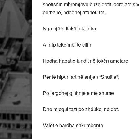
shëtisnin mbrëmjeve buzë detit, përgjatë shët
përballë, ndodhej atdheu im.
Nga njëra Itakë tek tjetra
Ai rrip toke mbi të cilin
Hodha hapat e fundit në tokën amëtare
Për të hipur lart në anijen “Shuttle”,
Po largohej gjithnjë e më shumë
Dhe mjegulltazi po zhdukej në det.
Valët e bardha shkumbonin