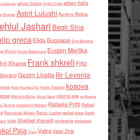
arben llalla
alfons Grishaj
Anton Cefa
no kolonjari
Astrit Lulushi
Aurenc Bebja
an Bushati
ehlul Jashari
Beqir Sina
alip greca
Elida Buçpapaj
Elmi Berisha
Eugjen Merlika
er Bytyci
Ermira Babamusta
Frank shkreli
hri Xharra
Fritz
Ilir Levonja
Gezim Llojdia
dovani
kosova
rviste
Kolec Traboini
Keze Kozeta Zylo
sove
nderroi jete
Marjana Bulku
ne Kosove
Murat Gecaj
Rafaela Prifti
Rafael
e Tereza
presidenti Nishani
qi
Raimonda Moisiu
Ramiz Lushaj
reshat kripa
Sadik
Shefqet Kercelli
shqiperia
hani
shqiptaret
SHBA
kol Paja
Vatra
Visar Zhiti
Thaci