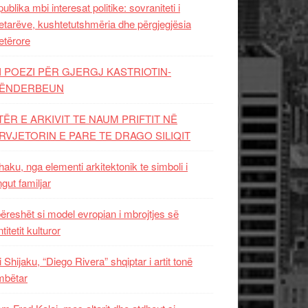
ublika mbi interesat politike: sovraniteti i
etarëve, kushtetutshmëria dhe përgjegjësia
etërore
I POEZI PËR GJERGJ KASTRIOTIN-
ËNDERBEUN
TËR E ARKIVIT TE NAUM PRIFTIT NË
RVJETORIN E PARE TE DRAGO SILIQIT
aku, nga elementi arkitektonik te simboli i
ngut familjar
ëreshët si model evropian i mbrojtjes së
titetit kulturor
i Shijaku, “Diego Rivera” shqiptar i artit tonë
mbëtar