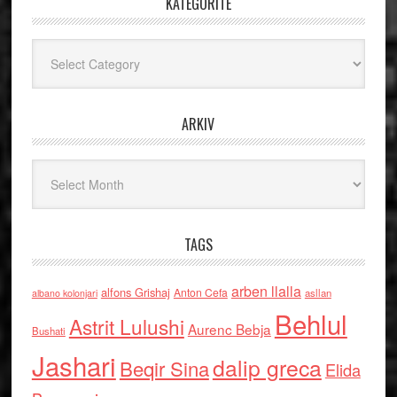
KATEGORITË
Kategoritë
ARKIV
Arkiv
TAGS
arben llalla
alfons Grishaj
Anton Cefa
asllan
albano kolonjari
Behlul
Astrit Lulushi
Aurenc Bebja
Bushati
Jashari
dalip greca
Beqir Sina
Elida