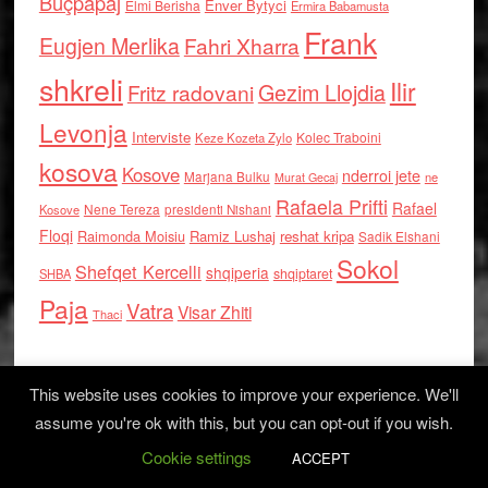
Buçpapaj
Enver Bytyci
Elmi Berisha
Ermira Babamusta
Frank
Eugjen Merlika
Fahri Xharra
shkreli
Ilir
Gezim Llojdia
Fritz radovani
Levonja
Interviste
Kolec Traboini
Keze Kozeta Zylo
kosova
Kosove
nderroi jete
Marjana Bulku
ne
Murat Gecaj
Rafaela Prifti
Rafael
Nene Tereza
Kosove
presidenti Nishani
Floqi
Raimonda Moisiu
Ramiz Lushaj
reshat kripa
Sadik Elshani
Sokol
Shefqet Kercelli
shqiperia
shqiptaret
SHBA
Paja
Vatra
Visar Zhiti
Thaci
This website uses cookies to improve your experience. We'll
assume you're ok with this, but you can opt-out if you wish.
Cookie settings
Log in
ACCEPT