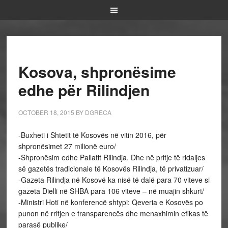
Kosova, shpronësime
edhe për Rilindjen
OCTOBER 18, 2015
BY
DGRECA
-Buxheti i Shtetit të Kosovës në vitin 2016, për
shpronësimet 27 milionë euro/
-Shpronësim edhe Pallatit Rilindja. Dhe në pritje të ridaljes
së gazetës tradicionale të Kosovës Rilindja, të privatizuar/
-Gazeta Rilindja në Kosovë ka nisë të dalë para 70 viteve si
gazeta Dielli në SHBA para 106 viteve – në muajin shkurt/
-Ministri Hoti në konferencë shtypi: Qeveria e Kosovës po
punon në rritjen e transparencës dhe menaxhimin efikas të
parasë publike/