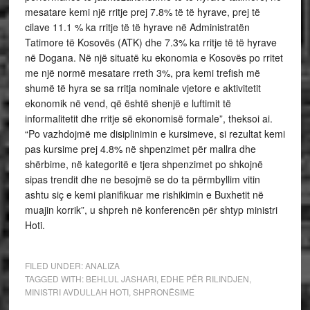
mesatare kemi një rritje prej 7.8% të të hyrave, prej të
cilave 11.1 % ka rritje të të hyrave në Administratën
Tatimore të Kosovës (ATK) dhe 7.3% ka rritje të të hyrave
në Dogana. Në një situatë ku ekonomia e Kosovës po rritet
me një normë mesatare rreth 3%, pra kemi trefish më
shumë të hyra se sa rritja nominale vjetore e aktivitetit
ekonomik në vend, që është shenjë e luftimit të
informalitetit dhe rritje së ekonomisë formale”, theksoi ai.
“Po vazhdojmë me disiplinimin e kursimeve, si rezultat kemi
pas kursime prej 4.8% në shpenzimet për mallra dhe
shërbime, në kategoritë e tjera shpenzimet po shkojnë
sipas trendit dhe ne besojmë se do ta përmbyllim vitin
ashtu siç e kemi planifikuar me rishikimin e Buxhetit në
muajin korrik”, u shpreh në konferencën për shtyp ministri
Hoti.
FILED UNDER:
ANALIZA
TAGGED WITH:
BEHLUL JASHARI
,
EDHE PËR RILINDJEN
,
MINISTRI AVDULLAH HOTI
,
SHPRONËSIME