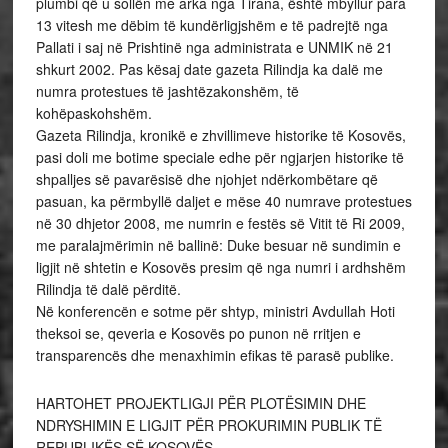
plumbi që u sollën me arka nga Tirana, është mbyllur para
13 vitesh me dëbim të kundërligjshëm e të padrejtë nga
Pallati i saj në Prishtinë nga administrata e UNMIK në 21
shkurt 2002. Pas kësaj date gazeta Rilindja ka dalë me
numra protestues të jashtëzakonshëm, të
kohëpaskohshëm.
Gazeta Rilindja, kronikë e zhvillimeve historike të Kosovës,
pasi doli me botime speciale edhe për ngjarjen historike të
shpalljes së pavarësisë dhe njohjet ndërkombëtare që
pasuan, ka përmbyllë daljet e mëse 40 numrave protestues
në 30 dhjetor 2008, me numrin e festës së Vitit të Ri 2009,
me paralajmërimin në ballinë: Duke besuar në sundimin e
ligjit në shtetin e Kosovës presim që nga numri i ardhshëm
Rilindja të dalë përditë.
Në konferencën e sotme për shtyp, ministri Avdullah Hoti
theksoi se, qeveria e Kosovës po punon në rritjen e
transparencës dhe menaxhimin efikas të parasë publike.
HARTOHET PROJEKTLIGJI PËR PLOTËSIMIN DHE
NDRYSHIMIN E LIGJIT PËR PROKURIMIN PUBLIK TË
REPUBLIKËS SË KOSOVËS