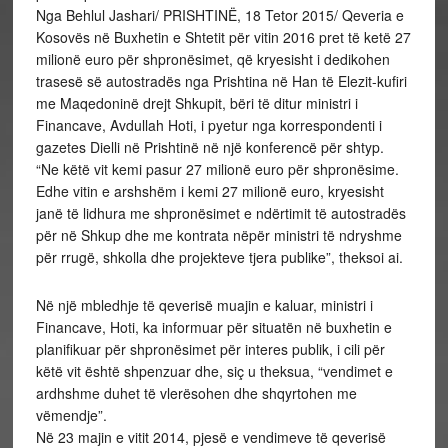
Nga Behlul Jashari/ PRISHTINË, 18 Tetor 2015/ Qeveria e
Kosovës në Buxhetin e Shtetit për vitin 2016 pret të ketë 27
milionë euro për shpronësimet, që kryesisht i dedikohen
trasesë së autostradës nga Prishtina në Han të Elezit-kufiri
me Maqedoninë drejt Shkupit, bëri të ditur ministri i
Financave, Avdullah Hoti, i pyetur nga korrespondenti i
gazetes Dielli në Prishtinë në një konferencë për shtyp.
“Ne këtë vit kemi pasur 27 milionë euro për shpronësime.
Edhe vitin e arshshëm i kemi 27 milionë euro, kryesisht
janë të lidhura me shpronësimet e ndërtimit të autostradës
për në Shkup dhe me kontrata nëpër ministri të ndryshme
për rrugë, shkolla dhe projekteve tjera publike”, theksoi ai.
Në një mbledhje të qeverisë muajin e kaluar, ministri i
Financave, Hoti, ka informuar për situatën në buxhetin e
planifikuar për shpronësimet për interes publik, i cili për
këtë vit është shpenzuar dhe, siç u theksua, “vendimet e
ardhshme duhet të vlerësohen dhe shqyrtohen me
vëmendje”.
Në 23 majin e vitit 2014, pjesë e vendimeve të qeverisë