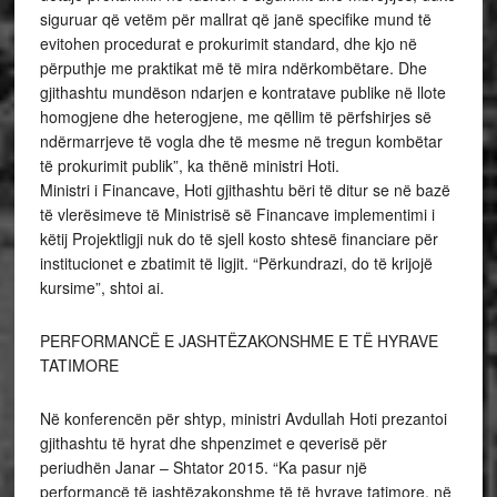
siguruar që vetëm për mallrat që janë specifike mund të
evitohen procedurat e prokurimit standard, dhe kjo në
përputhje me praktikat më të mira ndërkombëtare. Dhe
gjithashtu mundëson ndarjen e kontratave publike në llote
homogjene dhe heterogjene, me qëllim të përfshirjes së
ndërmarrjeve të vogla dhe të mesme në tregun kombëtar
të prokurimit publik”, ka thënë ministri Hoti.
Ministri i Financave, Hoti gjithashtu bëri të ditur se në bazë
të vlerësimeve të Ministrisë së Financave implementimi i
këtij Projektligji nuk do të sjell kosto shtesë financiare për
institucionet e zbatimit të ligjit. “Përkundrazi, do të krijojë
kursime”, shtoi ai.
PERFORMANCË E JASHTËZAKONSHME E TË HYRAVE
TATIMORE
Në konferencën për shtyp, ministri Avdullah Hoti prezantoi
gjithashtu të hyrat dhe shpenzimet e qeverisë për
periudhën Janar – Shtator 2015. “Ka pasur një
performancë të jashtëzakonshme të të hyrave tatimore, në