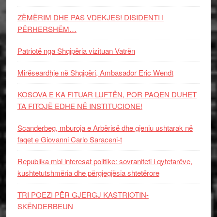
ZËMËRIM DHE PAS VDEKJES! DISIDENTI I
PËRHERSHËM…
Patriotë nga Shqipëria vizituan Vatrën
Mirëseardhje në Shqipëri, Ambasador Eric Wendt
KOSOVA E KA FITUAR LUFTËN, POR PAQEN DUHET
TA FITOJË EDHE NË INSTITUCIONE!
Scanderbeg, mburoja e Arbërisë dhe gjeniu ushtarak në
faqet e Giovanni Carlo Saraceni-t
Republika mbi interesat politike: sovraniteti i qytetarëve,
kushtetutshmëria dhe përgjegjësia shtetërore
TRI POEZI PËR GJERGJ KASTRIOTIN-
SKËNDERBEUN