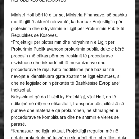
Ministri Hoti bëri të ditur se, Ministria Financave, së bashku
me të gjithë akterët relevantë, ka hartuar Projektligjin për
plotësimin dhe ndryshimin e Ligjit për Prokurimin Publik të
Republikës së Kosovës.
“Projektligji për plotësimin dhe ndryshimin e Ligjit për
Prokurimin Publik avancon prokurimin publik, duke e bërë
procesin më efikas përmes freskimit të procedurave
ekzistuese dhe inkuadrimit të mekanizmave dhe
procedurave të reja. Këto modifikime janë bazuar në
nevojat e identifikuara gjatë zbatimit të ligjit ekzistues, si
dhe në legjislacionin përkatës të Bashkësisë Evropiane”,
theksoi ai.
Ndryshimet që do t’i sjell ky Projektligj, vijoi Hoti, do të
ndikojnë në rritjen e efikasitetit, transparencës, cilësisë së
punëve dhe materiale që prokurohen, në shmangien e
procedurave të komplikuara dhe në shtimin e vlerës së
parasë.
“Krahasuar me ligjin aktual, Projektligji rregullon më në
detaje prokurimin në fushën e sigurimit dhe mbrojtjes, duke