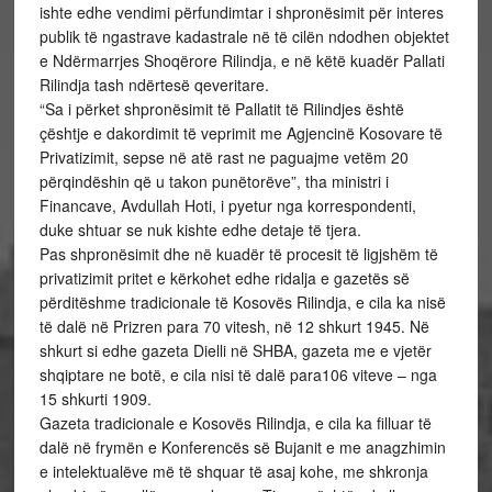
ishte edhe vendimi përfundimtar i shpronësimit për interes
publik të ngastrave kadastrale në të cilën ndodhen objektet
e Ndërmarrjes Shoqërore Rilindja, e në këtë kuadër Pallati
Rilindja tash ndërtesë qeveritare.
“Sa i përket shpronësimit të Pallatit të Rilindjes është
çështje e dakordimit të veprimit me Agjencinë Kosovare të
Privatizimit, sepse në atë rast ne paguajme vetëm 20
përqindëshin që u takon punëtorëve”, tha ministri i
Financave, Avdullah Hoti, i pyetur nga korrespondenti,
duke shtuar se nuk kishte edhe detaje të tjera.
Pas shpronësimit dhe në kuadër të procesit të ligjshëm të
privatizimit pritet e kërkohet edhe ridalja e gazetës së
përditëshme tradicionale të Kosovës Rilindja, e cila ka nisë
të dalë në Prizren para 70 vitesh, në 12 shkurt 1945. Në
shkurt si edhe gazeta Dielli në SHBA, gazeta me e vjetër
shqiptare ne botë, e cila nisi të dalë para106 viteve – nga
15 shkurti 1909.
Gazeta tradicionale e Kosovës Rilindja, e cila ka filluar të
dalë në frymën e Konferencës së Bujanit e me anagzhimin
e intelektualëve më të shquar të asaj kohe, me shkronja