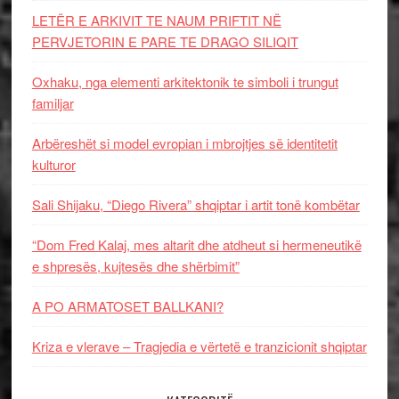
LETËR E ARKIVIT TE NAUM PRIFTIT NË
PERVJETORIN E PARE TE DRAGO SILIQIT
Oxhaku, nga elementi arkitektonik te simboli i trungut
familjar
Arbëreshët si model evropian i mbrojtjes së identitetit
kulturor
Sali Shijaku, “Diego Rivera” shqiptar i artit tonë kombëtar
“Dom Fred Kalaj, mes altarit dhe atdheut si hermeneutikë
e shpresës, kujtesës dhe shërbimit”
A PO ARMATOSET BALLKANI?
Kriza e vlerave – Tragjedia e vërtetë e tranzicionit shqiptar