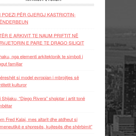
I POEZI PËR GJERGJ KASTRIOTIN-
ËNDERBEUN
TËR E ARKIVIT TE NAUM PRIFTIT NË
RVJETORIN E PARE TE DRAGO SILIQIT
aku, nga elementi arkitektonik te simboli i
ngut familjar
ëreshët si model evropian i mbrojtjes së
titetit kulturor
i Shijaku, “Diego Rivera” shqiptar i artit tonë
mbëtar
m Fred Kalaj, mes altarit dhe atdheut si
meneutikë e shpresës, kujtesës dhe shërbimit”