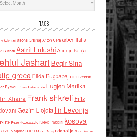
TAGS
arben llalla
alfons Grishaj
Anton Cefa
no kolonjari
Astrit Lulushi
Aurenc Bebja
an Bushati
ehlul Jashari
Beqir Sina
alip greca
Elida Buçpapaj
Elmi Berisha
Eugjen Merlika
er Bytyci
Ermira Babamusta
Frank shkreli
hri Xharra
Fritz
Ilir Levonja
Gezim Llojdia
dovani
kosova
rviste
Kolec Traboini
Keze Kozeta Zylo
sove
nderroi jete
Marjana Bulku
ne Kosove
Murat Gecaj