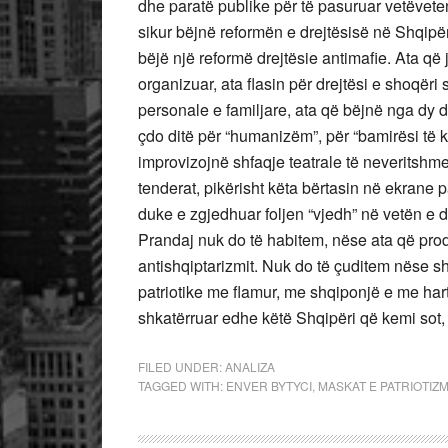
dhe paratë publike për të pasuruar vetëveten,
sikur bëjnë reformën e drejtësisë në Shqipër
bëjë një reformë drejtësie antimafie. Ata që
organizuar, ata flasin për drejtësi e shoqër
personale e familjare, ata që bëjnë nga dy
çdo ditë për “humanizëm”, për “bamirësi të 
improvizojnë shfaqje teatrale të neveritshme
tenderat, pikërisht këta bërtasin në ekrane
duke e zgjedhuar foljen “vjedh” në vetën e dy
Prandaj nuk do të habitem, nëse ata që prodh
antishqiptarizmit. Nuk do të çuditem nëse
patriotike me flamur, me shqiponjë e me hart
shkatërruar edhe këtë Shqipëri që kemi sot
FILED UNDER:
ANALIZA
TAGGED WITH:
ENVER BYTYCI
,
MASKAT E PATRIOTIZM