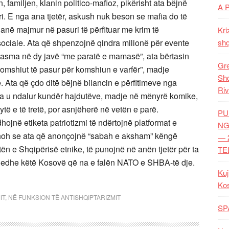
 familjen, klanin politico-mafioz, pikërisht ata bëjnë
A 
i. E nga ana tjetër, askush nuk beson se mafia do të
 janë majmur në pasuri të përfituar me krim të
Kri
i sociale. Ata që shpenzojnë qindra milionë për evente
shq
 dasma në dy javë “me paratë e mamasë”, ata bërtasin
Gre
komshiut të pasur për komshiun e varfër”, madje
Shq
. Ata që çdo ditë bëjnë bilancin e përfitimeve nga
Riv
 pa u ndalur kundër hajdutëve, madje në mënyrë komike,
të e të tretë, por asnjëherë në vetën e parë.
PU
ojnë etiketa patriotizmi të ndërtojnë platformat e
NG
 shoh se ata që anonçojnë “sabah e aksham” këngë
— 
ën e Shqipërisë etnike, të punojnë në anën tjetër për ta
TE
, edhe këtë Kosovë që na e falën NATO e SHBA-të dje.
Kuj
Ko
IT
,
NË FUNKSION TË ANTISHQIPTARIZMIT
SP