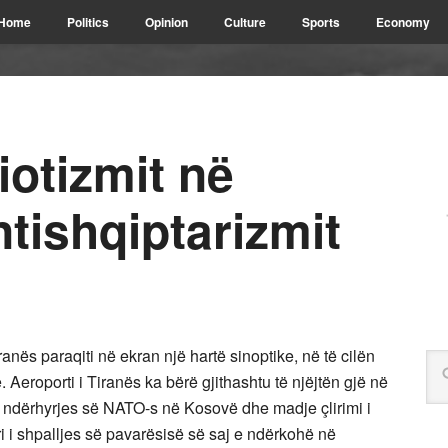
Home
Politics
Opinion
Culture
Sports
Economy
iotizmit në
ntishqiptarizmit
anës paraqiti në ekran një hartë sinoptike, në të cilën
ë. Aeroporti i Tiranës ka bërë gjithashtu të njëjtën gjë në
ori i ndërhyrjes së NATO-s në Kosovë dhe madje çlirimi i
ri i shpalljes së pavarësisë së saj e ndërkohë në