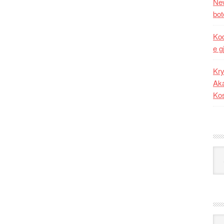
New
bot
Kod
e g
Kry
Aka
Ko
Kat
Ark