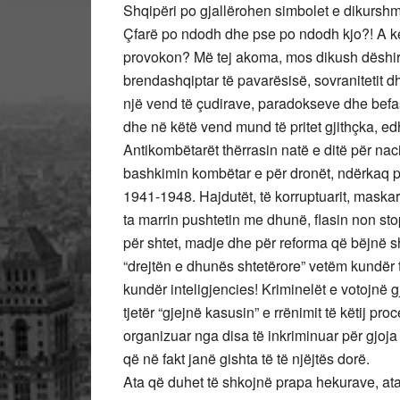
Shqipëri po gjallërohen simbolet e dikurshm
Çfarë po ndodh dhe pse po ndodh kjo?! A ke
provokon? Më tej akoma, mos dikush dëshiron
brendashqiptar të pavarësisë, sovranitetit d
një vend të çudirave, paradokseve dhe befa
dhe në këtë vend mund të pritet gjithçka, edh
Antikombëtarët thërrasin natë e ditë për nac
bashkimin kombëtar e për dronët, ndërkaq p
1941-1948. Hajdutët, të korruptuarit, maskar
ta marrin pushtetin me dhunë, flasin non stop
për shtet, madje dhe për reforma që bëjnë sht
“drejtën e dhunës shtetërore” vetëm kundër t
kundër inteligjencies! Kriminelët e votojnë 
tjetër “gjejnë kasusin” e rrënimit të këtij p
organizuar nga disa të inkriminuar për gjoja 
që në fakt janë gishta të të njëjtës dorë.
Ata që duhet të shkojnë prapa hekurave, a