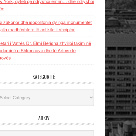
 York, qyteti që ndryshoi emrin… dhe ndryshoi
ën
i zakonor dhe isopolifonia dy nga monumentet
jalla madhështore të antikitetit shqiptar
etari i Vatrës Dr. Elmi Berisha zhvilloi takim në
deminë e Shkencave dhe të Arteve të
sovës
KATEGORITË
egoritë
ARKIV
iv