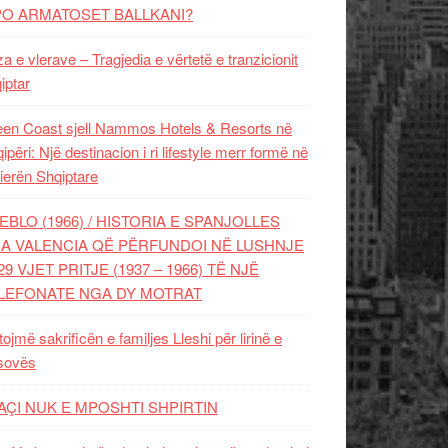
PO ARMATOSET BALLKANI?
za e vlerave – Tragjedia e vërtetë e tranzicionit
iptar
en Coast sjell Nammos Hotels & Resorts në
ipëri: Një destinacion i ri lifestyle merr formë në
ierën Shqiptare
EBLO (1966) / HISTORIA E SPANJOLLES
A VALENCIA QË PËRFUNDOI NË LUSHNJE
29 VJET PRITJE (1937 – 1966) TË NJË
LEFONATE NGA DY MOTRAT
tojmë sakrificën e familjes Lleshi për lirinë e
sovës
AÇI NUK E MPOSHTI SHPIRTIN