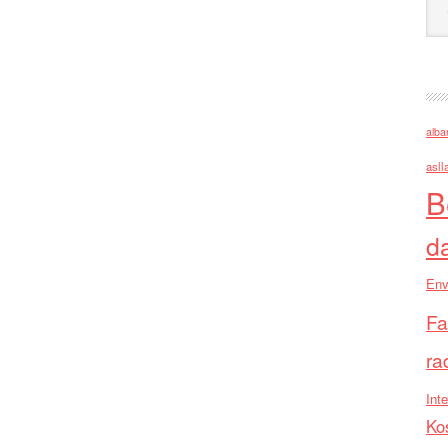
alba
asll
B
d
Env
Fa
ra
Inte
Ko