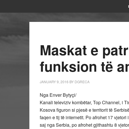
Maskat e patr
funksion të a
JANUARY 9, 2016
BY
DGRECA
Nga Enver Bytyçi/
Kanali televiziv kombëtar, Top Channel, i Tir
Kosova figuron si pjesë e territorit të Serbis
faqen e tij të internetit. Po afrohet 17 vjet
saj nga Serbia, po afrohet gjithashtu 8 vjeto