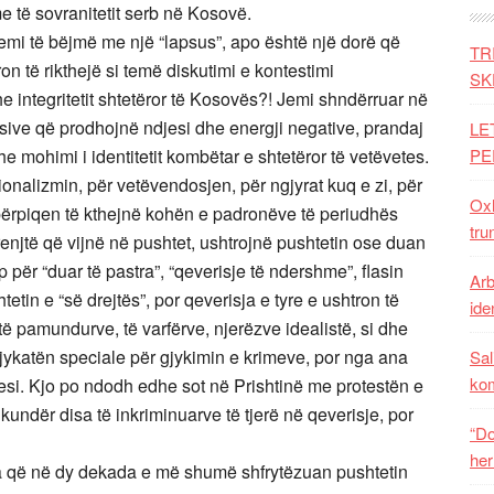
e të sovranitetit serb në Kosovë.
mi të bëjmë me një “lapsus”, apo është një dorë që
TR
 të rikthejë si temë diskutimi e kontestimi
SK
he integritetit shtetëror të Kosovës?! Jemi shndërruar në
sive që prodhojnë ndjesi dhe energji negative, prandaj
LE
e mohimi i identitetit kombëtar e shtetëror të vetëvetes.
PE
ionalizmin, për vetëvendosjen, për ngjyrat kuq e zi, për
Oxh
ërpiqen të kthejnë kohën e padronëve të periudhës
tru
enjtë që vijnë në pushtet, ushtrojnë pushtetin ose duan
 për “duar të pastra”, “qeverisje të ndershme”, flasin
Arb
etin e “së drejtës”, por qeverisja e tyre e ushtron të
iden
ë pamundurve, të varfërve, njerëzve idealistë, si dhe
gjykatën speciale për gjykimin e krimeve, por nga ana
Sal
ko
rocesi. Kjo po ndodh edhe sot në Prishtinë me protestën e
kundër disa të inkriminuarve të tjerë në qeverisje, por
“Do
her
ta që në dy dekada e më shumë shfrytëzuan pushtetin