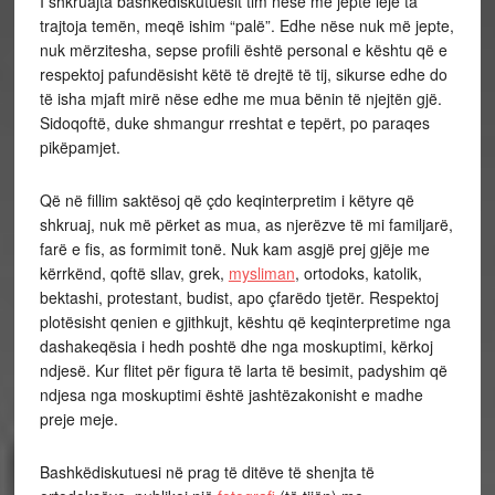
I shkruajta bashkëdiskutuesit tim nëse më jepte leje ta
trajtoja temën, meqë ishim “palë”. Edhe nëse nuk më jepte,
nuk mërzitesha, sepse profili është personal e kështu që e
respektoj pafundësisht këtë të drejtë të tij, sikurse edhe do
të isha mjaft mirë nëse edhe me mua bënin të njejtën gjë.
Sidoqoftë, duke shmangur rreshtat e tepërt, po paraqes
pikëpamjet.
Që në fillim saktësoj që çdo keqinterpretim i këtyre që
shkruaj, nuk më përket as mua, as njerëzve të mi familjarë,
farë e fis, as formimit tonë. Nuk kam asgjë prej gjëje me
kërrkënd, qoftë sllav, grek,
mysliman
, ortodoks, katolik,
bektashi, protestant, budist, apo çfarëdo tjetër. Respektoj
plotësisht qenien e gjithkujt, kështu që keqinterpretime nga
dashakeqësia i hedh poshtë dhe nga moskuptimi, kërkoj
ndjesë. Kur flitet për figura të larta të besimit, padyshim që
ndjesa nga moskuptimi është jashtëzakonisht e madhe
preje meje.
Bashkëdiskutuesi në prag të ditëve të shenjta të