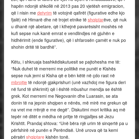
hapën ndonjë shkollë në 2013 pas 20 vjetësh emigracion,
që i nisin me
detyrim
të votojnë qafirët (figurative edhe kjo
fjalë) në Himarë dhe në trojet etnike të
shqiptar
ëve, që nuk
u dhanë një abetare, që i kthejnë pavarësisht moshës në
kufi sepse nuk kanë emrat e vendlindjes në gjuhën e
hidhërimit (ende figurative), që i shfarosën çamët e nuk po
shohin dritë të bardhë”.
Këtu, i shkruaja bashkëdiskutuesit se pajtohesha me të:
“Nuk duhet të merremi me politikë me punët e Kishës
sepse nuk jemi si Kisha që e bën këtë në çdo rast në
mbrojtje
të ndonjë gjakprishuri (unë vazhdoj me figura deri
në fund të shkrimit) që i është mbushur mendja se është
grek. Kot merremi me Negovanin dhe Luarasin, se ata
donin të na jepnin shqipen e nënës, më mirë me grekun që
na vret me rrënjë e me degë”. Diskutimi mori kritika aq më
tepër në ditët e mëdha në pritje të ringjalljes së Jezu
Krishtit. Prandaj shtova: “Unë bëra një urim të sinqertë pa u
përfshirë në punën e Perëndisë. Unë urova që ta kemi
përsëri
shqiptare
kishën tonë.