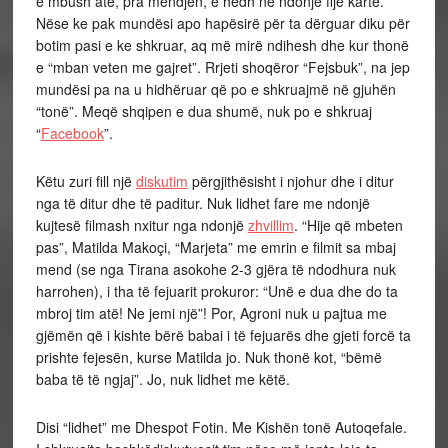
e mbush atë, pra mendjen, e hedh në ndonjë fije kartë.
Nëse ke pak mundësi apo hapësirë për ta dërguar diku për
botim pasi e ke shkruar, aq më mirë ndihesh dhe kur thonë
e “mban veten me gajret”. Rrjeti shoqëror “Fejsbuk”, na jep
mundësi pa na u hidhëruar që po e shkruajmë në gjuhën
“tonë”. Meqë shqipen e dua shumë, nuk po e shkruaj
“
Facebook
”.
Këtu zuri fill një
diskutim
përgjithësisht i njohur dhe i ditur
nga të ditur dhe të paditur. Nuk lidhet fare me ndonjë
kujtesë filmash nxitur nga ndonjë
zhvillim
. “Hije që mbeten
pas”, Matilda Makoçi, “Marjeta” me emrin e filmit sa mbaj
mend (se nga Tirana asokohe 2-3 gjëra të ndodhura nuk
harrohen), i tha të fejuarit prokuror: “Unë e dua dhe do ta
mbroj tim atë! Ne jemi një”! Por, Agroni nuk u pajtua me
gjëmën që i kishte bërë babai i të fejuarës dhe gjeti forcë ta
prishte fejesën, kurse Matilda jo. Nuk thonë kot, “bëmë
baba të të ngjaj”. Jo, nuk lidhet me këtë.
Disi “lidhet” me Dhespot Fotin. Me Kishën tonë Autoqefale.