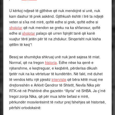
U kërkoj ndjesë të gjithëve që nuk mendojnë si unë, nuk
kam dashur të prek askënd. Gjithkush është i lirë ta ndjejë
veten si s’ka më mirë, qoftë edhe si grek, qoftë edhe si
shqiptar
që nuk mendon se greku na ka shfarosur, qoftë
edhe si
shqiptar
palaço që urren fqinjët tanë që kanë
vuajtur tërë jetën për të na zhdukur. Sinqerisht nuk kisha
qëllim të keq”!
Besoj se shumëçka shkruaj unë nuk janë sajesa të miat.
Normal, që na tregon
historia
. Edhe nëse ka qenë e
njëanshme, e keqtreguar, e keqbërë, përderisa dikush
tjetër nuk na ka vërtetuar të kundërtën. Në fakt, më duhet
të vendos këtu një pjesëz
interviste
që bëra këtë muaj me
drejtoreshën e Arkivit Qendror të Shtetit, Nevila Nika për
RTK-në në Prishtinë dhe gazetën “Illyria” në SHBA. Ja ç’më
tregoi zonja Nika, që për mua ishte befasi e mirë,
përkundër mosvlerësimit të nxitur prej fshehjes së historisë,
përfshi ortodoksinë: