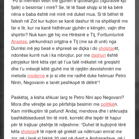
“Po si merresh vesh me gjuhën e qoftëlargut (figurative kjo
fjalë) o besimtar i mirë? Se, të të flasë shqip si të ka bërë
nëna e baba është më mirë më duket mua. Si të bëhet të
falesh në Zot kur kujton se kanë dashur të na shpëlajnë me
far e fè, kur na kanë hidhëruar gjuhën e këngën, vajin dhe
shpirtin? Nuk kam gjë hiç me Hirësinë e Tij, Fortlumturinë
Anastas
, përkundrazi origjina e Tij (me sa di unë) nga
Durrësi më jep besë e shpresë se diçka i do
shqiptar
ët,
ndonëse kurrë nuk i ka mbrojtur, por me
dashuri
është
përpjekur tërë këta vjet që t’ua falë mëkatet në greqisht
dhe t’u mësojë këtë gjuhë me të njejtën devotshmëri me
metoda
moderne
e jo si vite me radhë duke helmuar Petro
Ninin, Negovanin e tanët peshkopë të dëlirë”!
Paskëtaj, a kisha shkuar larg te Petro Nini apo Negovani?
Mora dhe vërejtje se po përfshija besimin me
politikë
n.
Kam mirëkuptim të pafund! Andaj, mendova dhe i shkruajta
bashkëbiseduesit tim të mirë, korrekt dhe tepër të hapur
për të trajtuar çështje të ndjeshme: “Duhet të kujtojmë tërë
këta
shqiptar
ë të mjerë që grekët ua ndërruan emrat me
zor, që i lanë si fakirë 20 vjet në dyert e Ambasadave, që i