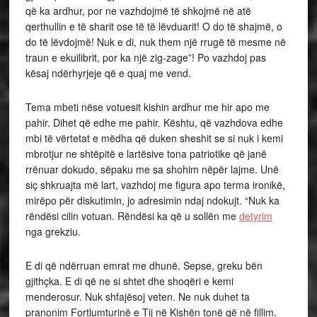
që ka ardhur, por ne vazhdojmë të shkojmë në atë
qerthullin e të sharit ose të të lëvduarit! O do të shajmë, o
do të lëvdojmë! Nuk e di, nuk them një rrugë të mesme në
traun e ekuilibrit, por ka një zig-zage”! Po vazhdoj pas
kësaj ndërhyrjeje që e quaj me vend.
Tema mbeti nëse votuesit kishin ardhur me hir apo me
pahir. Dihet që edhe me pahir. Kështu, që vazhdova edhe
mbi të vërtetat e mëdha që duken sheshit se si nuk i kemi
mbrotjur ne shtëpitë e lartësive tona patriotike që janë
rrënuar dokudo, sëpaku me sa shohim nëpër lajme. Unë
siç shkruajta më lart, vazhdoj me figura apo terma ironikë,
mirëpo për diskutimin, jo adresimin ndaj ndokujt. “Nuk ka
rëndësi cilin votuan. Rëndësi ka që u sollën me
detyrim
nga grekziu.
E di që ndërruan emrat me dhunë. Sepse, greku bën
gjithçka. E di që ne si shtet dhe shoqëri e kemi
menderosur. Nuk shfajësoj veten. Ne nuk duhet ta
pranonim Fortlumturinë e Tij në Kishën tonë që në fillim.