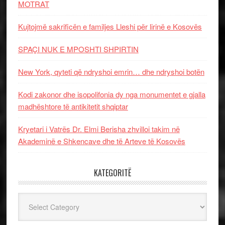
MOTRAT
Kujtojmë sakrificën e familjes Lleshi për lirinë e Kosovës
SPAÇI NUK E MPOSHTI SHPIRTIN
New York, qyteti që ndryshoi emrin… dhe ndryshoi botën
Kodi zakonor dhe isopolifonia dy nga monumentet e gjalla
madhështore të antikitetit shqiptar
Kryetari i Vatrës Dr. Elmi Berisha zhvilloi takim në
Akademinë e Shkencave dhe të Arteve të Kosovës
KATEGORITË
Kategoritë