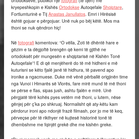
ortodoksëve, publikoi një
fotografi
(të tijën) me
kryepeshkopin e Kishës
Ortodokse
Autoqefale
Shqiptare
,
Fortlumturinë e Tij
Anastas Janullatos
. Emri i Hirësisë
është gojuar e përgojuar. Unë nuk po bëj këtë. Mos ma
thoni se nuk qëndron hiç!
Në
fotografi
komentova: “O vëlla, Zoti të dhëntë hare e
gëzim e ta dëgjoftë brengën që kemi të gjithë ne
ortodoksët për mungesën e shqiptarisë në Kishën Tonë
Autoqefale”! E di që menjëherë do të më hidheni e më
kuturisni se këto fjalë janë të hidhura, të pavend apo
ironike a ngacmuese. Duke më vënë përballë origjinën time
nga Vunoi i Himarës së Vlorës, fare mirë mund të më thoni
se përse e flas, sipas jush, ashtu fjalën e mirë. Unë
përgjatë tërë kohës pyes vetëm më thoni, u lutem, nëse
gënjej për ç’ka po shkruaj. Normalisht që aty-këtu kam
përdorur ironi apo ndonjë frazë filmash, por jo me të keq,
përveçse për të rikthyer në kujtesë historinë tonë të
dhembshme me fqinjët grekë dhe me kishën greke.