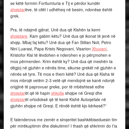
se këtë formim Fortlumturia e Tij e përdor kundër
shqiptar
ëve, të cilët i udhëheq në besim, ndonëse është
grek.
Pra, të ndajmë gjërat. Unë dua që Kishën ta kemi
shqiptare
. Kam gabim këtu? Unë dua që ikonat të jenë në
shqip. Mbaj faj këtu? Unë dua që Fan Stilian Noli, Petro
Nini Luarasi, Papa Kristo Negovani, Visarion
Xhuvani
,
Kristofor Kisi të lëvdohen e nderohen e jo përçmohen e
mos përmenden. Krim është ky? Unë dua që meshën ta
dëgjoj në gjuhën e nënës time, sikurse grekët në gjuhën e
nënës së tyre. Të mos e them këtë? Unë dua që Kisha të
mos mbrojë vetëm 2-3 vetë që mendojnë se kanë ndonjë
origjinë të paprovuar greke, por të mbështesë edhe
shqiptar
ët që të hapin
shkolla
shqipe në Greqi dhe
shqiptar
ët ortodoksë që të kenë Kishë Autoqefale në
gjuhën shqipe në Greqi. E rëndë është kjo kërkesë?”
E falenderova me zemër e sinqeritet bashkëbiseduesin tim
për mirëkuptimin dhe diskutimin! I thash që shkrimin do t’ia