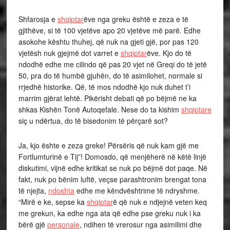
Shfarosja e
shqiptar
ëve nga greku është e zeza e të
gjithëve, si të 100 vjetëve apo 20 vjetëve më parë. Edhe
asokohe kështu thuhej, që nuk na gjeti gjë, por pas 120
vjetësh nuk gjejmë dot varret e
shqiptar
ëve. Kjo do të
ndodhë edhe me cilindo që pas 20 vjet në Greqi do të jetë
50, pra do të humbë gjuhën, do të asimilohet, normale si
rrjedhë historike. Që, të mos ndodhë kjo nuk duhet t’i
marrim gjërat lehtë. Pikërisht debati që po bëjmë ne ka
shkas Kishën Tonë Autoqefale. Nese do ta kishim
shqiptare
siç u ndërtua, do të bisedonim të përçarë sot?
Ja, kjo ështe e zeza greke! Përsëris që nuk kam gjë me
Fortlumturinë e Tij”! Domosdo, që menjëherë në këtë linjë
diskutimi, vijnë edhe kritikat se nuk po bëjmë dot paqe. Në
fakt, nuk po bënim luftë, veçse parashtronim brengat tona
të njejta,
ndoshta
edhe me këndvështrime të ndryshme.
“Mirë e ke, sepse ka
shqiptar
ë që nuk e ndjejnë veten keq
me grekun, ka edhe nga ata që edhe pse greku nuk i ka
bërë gjë
personale
, ndihen të vrerosur nga asimilimi dhe