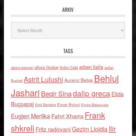
ARKIV
Arkiv
TAGS
arben llalla
alfons Grishaj
Anton Cefa
asllan
albano kolonjari
Behlul
Astrit Lulushi
Aurenc Bebja
Bushati
Jashari
dalip greca
Beqir Sina
Elida
Buçpapaj
Enver Bytyci
Elmi Berisha
Ermira Babamusta
Frank
Eugjen Merlika
Fahri Xharra
shkreli
Ilir
Gezim Llojdia
Fritz radovani