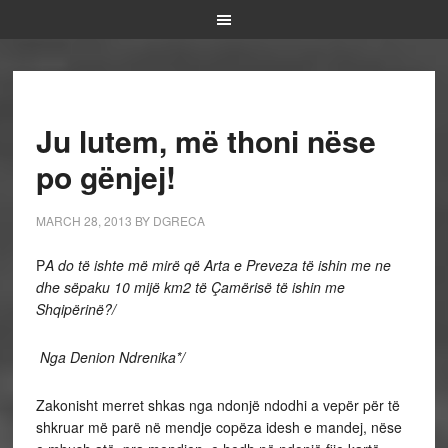
Ju lutem, më thoni nëse
po gënjej!
MARCH 28, 2013
BY
DGRECA
P
A do të ishte më mirë që Arta e Preveza të ishin me ne
dhe sëpaku 10 mijë km2 të Çamërisë të ishin me
Shqipërinë?/
Nga Denion Ndrenika*/
Zakonisht merret shkas nga ndonjë ndodhi a vepër për të
shkruar më parë në mendje copëza idesh e mandej, nëse