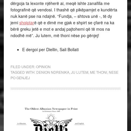
dërgoja ta lexonte njëherë ai, meqë ishte zanafilla me
fotografinë që vendosi. I thashë që pikëpamjet e kundërta
nuk kanë pse na ndajnë. “Fundja, – shtova unë -, të dy
jemi
shqiptar
ë që e dimë me gjak e shpirt se çfarë na ka
bërë greku jetë e mot e andaj pajtohemi që të mos na
ndodhë më”. Ju lutem, më thoni nëse po gënjej!
E dergoi per Diellin, Sali Bollati
FILED UNDER:
OPINION
TAGGED WITH:
DENION NDRENIKA
,
JU LUTEM
,
ME THONI
,
NESE
PO GENJEJ