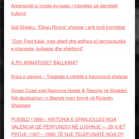
Arbëreshët si model evropian i mbrojtjes së identitetit
kulturor
Sali Shijaku, “Diego Rivera” shqiptar i artit tonë kombëtar
“Dom Fred Kalaj, mes altarit dhe atdheut si hermeneutikë
e shpresës, kujtesës dhe shërbimit”
A PO ARMATOSET BALLKANI?
Kriza e vlerave – Tragjedia e vërtetë e tranzicionit shqiptar
Green Coast sjell Nammos Hotels & Resorts në Shqipëri:
Një destinacion i ri lifestyle merr formë në Rivierën
Shqiptare
PUEBLO (1966) / HISTORIA E SPANJOLLES NGA
VALENCIA QË PËRFUNDOI NË LUSHNJE — 29 VJET
PRITJE (1937 – 1966) TË NJË TELEFONATE NGA DY