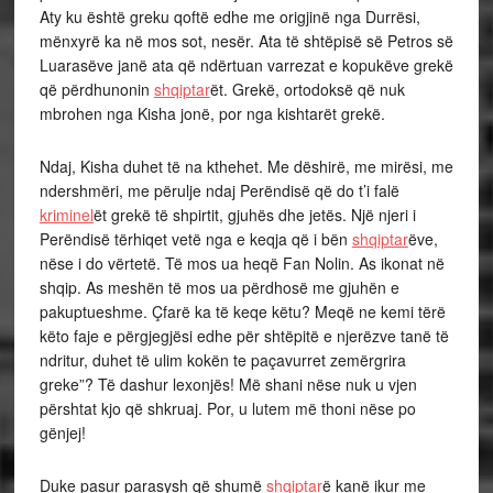
Aty ku është greku qoftë edhe me origjinë nga Durrësi,
mënxyrë ka në mos sot, nesër. Ata të shtëpisë së Petros së
Luarasëve janë ata që ndërtuan varrezat e kopukëve grekë
që përdhunonin
shqiptar
ët. Grekë, ortodoksë që nuk
mbrohen nga Kisha jonë, por nga kishtarët grekë.
Ndaj, Kisha duhet të na kthehet. Me dëshirë, me mirësi, me
ndershmëri, me përulje ndaj Perëndisë që do t’i falë
kriminel
ët grekë të shpirtit, gjuhës dhe jetës. Një njeri i
Perëndisë tërhiqet vetë nga e keqja që i bën
shqiptar
ëve,
nëse i do vërtetë. Të mos ua heqë Fan Nolin. As ikonat në
shqip. As meshën të mos ua përdhosë me gjuhën e
pakuptueshme. Çfarë ka të keqe këtu? Meqë ne kemi tërë
këto faje e përgjegjësi edhe për shtëpitë e njerëzve tanë të
ndritur, duhet të ulim kokën te paçavurret zemërgrira
greke”? Të dashur lexonjës! Më shani nëse nuk u vjen
përshtat kjo që shkruaj. Por, u lutem më thoni nëse po
gënjej!
Duke pasur parasysh që shumë
shqiptar
ë kanë ikur me