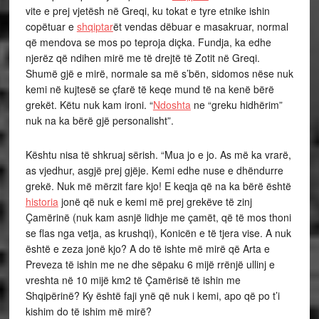
vite e prej vjetësh në Greqi, ku tokat e tyre etnike ishin
copëtuar e
shqiptar
ët vendas dëbuar e masakruar, normal
që mendova se mos po teproja diçka. Fundja, ka edhe
njerëz që ndihen mirë me të drejtë të Zotit në Greqi.
Shumë gjë e mirë, normale sa më s’bën, sidomos nëse nuk
kemi në kujtesë se çfarë të keqe mund të na kenë bërë
grekët. Këtu nuk kam ironi. “
Ndoshta
ne “greku hidhërim”
nuk na ka bërë gjë personalisht”.
Kështu nisa të shkruaj sërish. “Mua jo e jo. As më ka vrarë,
as vjedhur, asgjë prej gjëje. Kemi edhe nuse e dhëndurre
grekë. Nuk më mërzit fare kjo! E keqja që na ka bërë është
historia
jonë që nuk e kemi më prej grekëve të zinj
Çamërinë (nuk kam asnjë lidhje me çamët, që të mos thoni
se flas nga vetja, as krushqi), Konicën e të tjera vise. A nuk
është e zeza jonë kjo? A do të ishte më mirë që Arta e
Preveza të ishin me ne dhe sëpaku 6 mijë rrënjë ullinj e
vreshta në 10 mijë km2 të Çamërisë të ishin me
Shqipërinë? Ky është faji ynë që nuk i kemi, apo që po t’i
kishim do të ishim më mirë?