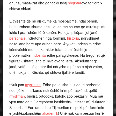
dhuna, masakrat dhe genocidi ndaj
shqiptar
ëve të tjerë”-
shtova shkurt.
E thjeshtë që në disktume ka mospajtime, ndaj bëhen.
Lumturohem shumë nga kjo, aq më shumë që mirëkuptimi
ishte i pranishëm tërë kohën. Fundja, pikëpamjet janë
personale
, ndërtohen nga formimi,
historia
, ndryshimet
nëse janë bërë apo duhen bërë. Aty-këtu ndeshim edhe
këndvështrime me karakter fetar, fatmirësisht jo
problematike,
ndoshta
edhe paragjykuese. Na tregohet që
figurat kishtare janë të niveleve të larta. Absolutisht që
janë, vetëm një gomar flet ndryshe e për sa e njoh veten,
unë nuk jam. Kështu, që shtova fjalitë e fundit.
“Nuk jam
mysliman
. Edhe po të isha nuk do të përbënte
ndonjë krim, sikurse nuk është krim për askënd, qoftë
mysliman
, budist, ortodoks, katolik apo bektashi. Mua më
vjen mirë që ti (i drejtohem bashkëdiskutuesit tim) diskuton.
Sinqerisht! Fortlumturia e Tij meriton respekt për formimin
e jashtëzakonshëm
akademik
! Unë nuk kam besuar kurrë