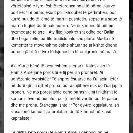
vërtetësinë e tyre, është referenca ndaj të përndjekurve
politikë: “Të përndjekurit politikë duhet të përkrahen, por
kurrë nuk do të lëmë të marrin pushtetin, sepse ata sapo të
marrin fuqinë do të hakmerren. Ne nuk mund të bëhemi
hyzmeqarë të tyre”. Aty flitej konkretisht edhe për Ballin
dhe Legalitetin, partite tradicionale shqiptare. Madje në
komentet të movonshme është shtuar se ai kishte dhënë
porosi që bijtë e tyre të lejoheshin të emigronin në masë.
Ajo ç’ka e bënë të besueshëm skenarin Katovician të
Ramiz Alisë janë porositë e tij për ish pronarët. Ai
udhëzonte byroistët: “Të shpronësuarve do t’u japim letër
në dorë që t’u njihet prona, por asnjëherë nuk do t’ua japim
pronën. Në ato porosi ishte edhe parashikimi i rikthimit të
komunistëve në pushtet, por jo më të varfër, por të pasur
dhe me prona. Startegjia ishte : “Për dy-tre legjislatura ish
klasa jonë komuniste-proletare do të kthehet në klasë
kapitaliste.”
Të gjitha këto porosi të Ramiz Alisë u denoncuan në