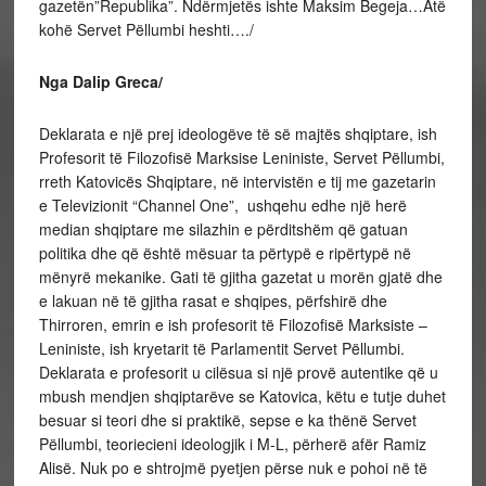
gazetën”Republika”. Ndërmjetës ishte Maksim Begeja…Atë
kohë Servet Pëllumbi heshti…./
Nga Dalip Greca/
Deklarata e një prej ideologëve të së majtës shqiptare, ish
Profesorit të Filozofisë Marksise Leniniste, Servet Pëllumbi,
rreth Katovicës Shqiptare, në intervistën e tij me gazetarin
e Televizionit “Channel One”, ushqehu edhe një herë
median shqiptare me silazhin e përditshëm që gatuan
politika dhe që është mësuar ta përtypë e ripërtypë në
mënyrë mekanike. Gati të gjitha gazetat u morën gjatë dhe
e lakuan në të gjitha rasat e shqipes, përfshirë dhe
Thirroren, emrin e ish profesorit të Filozofisë Marksiste –
Leniniste, ish kryetarit të Parlamentit Servet Pëllumbi.
Deklarata e profesorit u cilësua si një provë autentike që u
mbush mendjen shqiptarëve se Katovica, këtu e tutje duhet
besuar si teori dhe si praktikë, sepse e ka thënë Servet
Pëllumbi, teoriecieni ideologjik i M-L, përherë afër Ramiz
Alisë. Nuk po e shtrojmë pyetjen përse nuk e pohoi në të