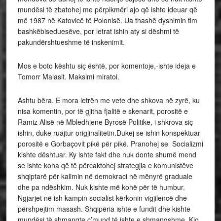
mundësi të zbatohej me përpikmëri ajo që ishte ideuar që
më 1987 në Katovicë të Polonisë. Ua thashë dyshimin tim
bashkëbiseduesëve, por letrat ishin aty si dëshmi të
pakundërshtueshme të inskenimit.
Mos e boto kështu siç është, por komentoje,-ishte ideja e
Tomorr Malasit. Maksimi miratoi.
Ashtu bëra. E mora letrën me vete dhe shkova në zyrë, ku
nisa komentin, por të gjitha fjalitë e skenarit, porositë e
Ramiz Alisë në Mbledhjene Byrosë Politike, i shkrova siç
ishin, duke ruajtur origjinalitetin.Dukej se ishin konspektuar
porositë e Gorbaçovit pikë për pikë. Pranohej se Socializmi
kishte dështuar. Ky ishte fakt dhe nuk donte shumë mend
se ishte koha që të përcaktohej strategjia e komunistëve
shqiptarë për kalimin në demokraci në mënyrë graduale
dhe pa ndëshkim. Nuk kishte më kohë për të humbur.
Ngjarjet në ish kampin socialist kërkonin vigjilencë dhe
përshpejtim masash. Shqipëria ishte e fundit dhe kishte
mundësi të shmangte c’mund të ishte e shmangshme. Kjo