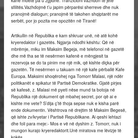
kanë mbetë pa u zgjidhë. Tranzicioni vazhdon të jetë
sfilitës.Vazhdojmë t’u japim përparësi sherreve dhe nuk
pranojmë dialogun; pranojmë të takohen shqiptarët me
serbët, por jo pozita me opozitën në Tiranë!
Artikullin në Republika e kam shkruar unë, në atë kohë
kryeredaktor i gazetës. Ngjarja ndodhi kështu: Që në
mbrëmje, miku im Maksim Begeja, më telefonoi në gazetë
dhe më tha se të nesërmen kafenë e mëngjesit ta
rezervoja se do ta pinim me një mik, që kishte diçka për
gazetën. Të nesërmen u takuam në një kafe përballë Kafe
Europa. Maksimi shoqërohej nga Tomorr Malasi, një ndër
politikanët e spikatur të Partisë Demokratike. Gjatë pirjes
së kafesë, z. Malasi më pyeti nëse mund ta botoja në
Republika një dokument që mbahej secret, por që ai e
kishte me vete? S’dija ç’të thoja sepse nuk e kisha parë
ende dokumentin. Vështrova në drejtim të Maksim Begesë,
që ishte zv/kryetar i Partisë Republikane. Ai qeshi lehtazi
dhe foli para meje:- Mos e vë në dyshim z. Tomorr, nuk i
mungon kurajo kryeredaktorit.Unë miratova me lëvizje të
kokës.