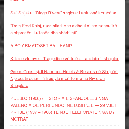
Sali Shijaku, “Diego Rivera” shqiptar i artit tonë kombëtar
“Dom Fred Kalaj, mes altarit dhe atdheut si hermeneutikë
e shpresës, kujtesës dhe shërbimit”
A PO ARMATOSET BALLKANI?
Kriza e vlerave – Tragjedia e vërtetë e tranzicionit shqiptar
Green Coast sjell Nammos Hotels & Resorts në Shqipëri:
Një destinacion i ri lifestyle merr formë në Rivierën
Shqiptare
PUEBLO (1966) / HISTORIA E SPANJOLLES NGA
VALENCIA QË PËRFUNDOI NË LUSHNJE — 29 VJET
PRITJE (1937 – 1966) TË NJË TELEFONATE NGA DY
MOTRAT