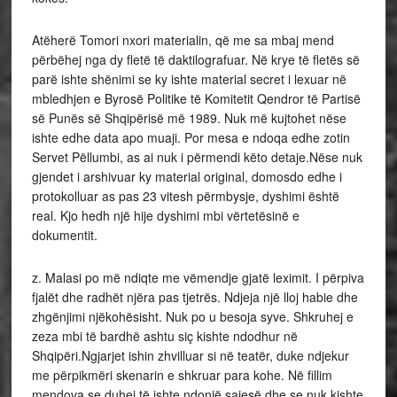
Atëherë Tomori nxori materialin, që me sa mbaj mend
përbëhej nga dy fletë të daktilografuar. Në krye të fletës së
parë ishte shënimi se ky ishte material secret i lexuar në
mbledhjen e Byrosë Politike të Komitetit Qendror të Partisë
së Punës së Shqipërisë më 1989. Nuk më kujtohet nëse
ishte edhe data apo muaji. Por mesa e ndoqa edhe zotin
Servet Pëllumbi, as ai nuk i përmendi këto detaje.Nëse nuk
gjendet i arshivuar ky material original, domosdo edhe i
protokolluar as pas 23 vitesh përmbysje, dyshimi është
real. Kjo hedh një hije dyshimi mbi vërtetësinë e
dokumentit.
z. Malasi po më ndiqte me vëmendje gjatë leximit. I përpiva
fjalët dhe radhët njëra pas tjetrës. Ndjeja një lloj habie dhe
zhgënjimi njëkohësisht. Nuk po u besoja syve. Shkruhej e
zeza mbi të bardhë ashtu siç kishte ndodhur në
Shqipëri.Ngjarjet ishin zhvilluar si në teatër, duke ndjekur
me përpikmëri skenarin e shkruar para kohe. Në fillim
mendova se duhej të ishte ndonjë sajesë dhe se nuk kishte