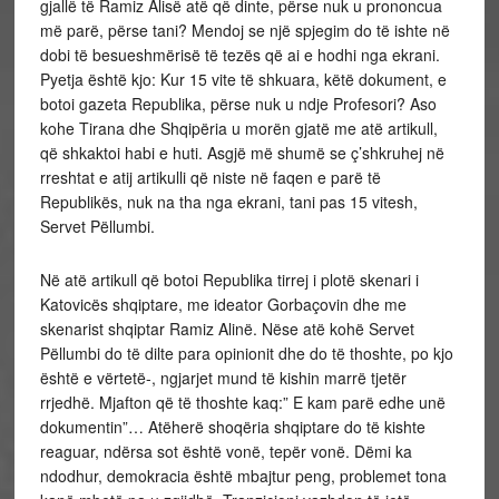
gjallë të Ramiz Alisë atë që dinte, përse nuk u prononcua
më parë, përse tani? Mendoj se një spjegim do të ishte në
dobi të besueshmërisë të tezës që ai e hodhi nga ekrani.
Pyetja është kjo: Kur 15 vite të shkuara, këtë dokument, e
botoi gazeta Republika, përse nuk u ndje Profesori? Aso
kohe Tirana dhe Shqipëria u morën gjatë me atë artikull,
që shkaktoi habi e huti. Asgjë më shumë se ç’shkruhej në
rreshtat e atij artikulli që niste në faqen e parë të
Republikës, nuk na tha nga ekrani, tani pas 15 vitesh,
Servet Pëllumbi.
Në atë artikull që botoi Republika tirrej i plotë skenari i
Katovicës shqiptare, me ideator Gorbaçovin dhe me
skenarist shqiptar Ramiz Alinë. Nëse atë kohë Servet
Pëllumbi do të dilte para opinionit dhe do të thoshte, po kjo
është e vërtetë-, ngjarjet mund të kishin marrë tjetër
rrjedhë. Mjafton që të thoshte kaq:” E kam parë edhe unë
dokumentin”… Atëherë shoqëria shqiptare do të kishte
reaguar, ndërsa sot është vonë, tepër vonë. Dëmi ka
ndodhur, demokracia është mbajtur peng, problemet tona