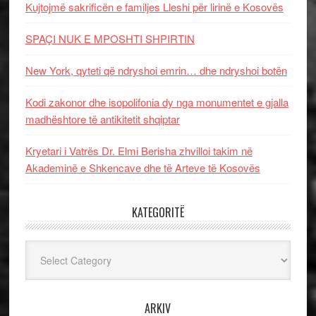
Kujtojmë sakrificën e familjes Lleshi për lirinë e Kosovës
SPAÇI NUK E MPOSHTI SHPIRTIN
New York, qyteti që ndryshoi emrin… dhe ndryshoi botën
Kodi zakonor dhe isopolifonia dy nga monumentet e gjalla
madhështore të antikitetit shqiptar
Kryetari i Vatrës Dr. Elmi Berisha zhvilloi takim në
Akademinë e Shkencave dhe të Arteve të Kosovës
KATEGORITË
Kategoritë
ARKIV