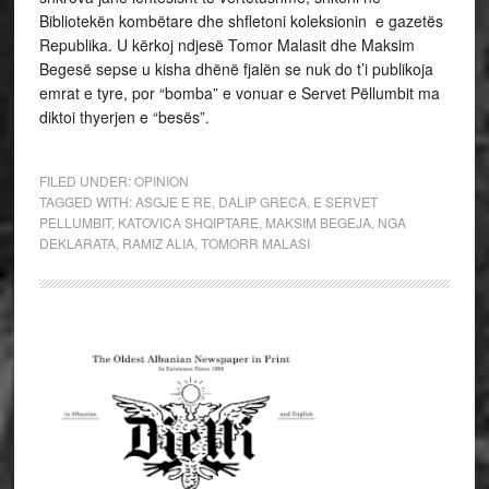
Bibliotekën kombëtare dhe shfletoni koleksionin e gazetës
Republika. U kërkoj ndjesë Tomor Malasit dhe Maksim
Begesë sepse u kisha dhënë fjalën se nuk do t’i publikoja
emrat e tyre, por “bomba” e vonuar e Servet Pëllumbit ma
diktoi thyerjen e “besës”.
FILED UNDER:
OPINION
TAGGED WITH:
ASGJE E RE
,
DALIP GRECA
,
E SERVET
PELLUMBIT
,
KATOVICA SHQIPTARE
,
MAKSIM BEGEJA
,
NGA
DEKLARATA
,
RAMIZ ALIA
,
TOMORR MALASI