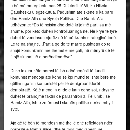
u bë më emergjente pas 25 Dhjetorit 1989, ku Nikola
Çaushesku u egzekutua. Padushim atë skenë e ka parë
dhe Ramiz Alia dhe Byroja Politike. Dhe Ramiz Alia
udhëzonte: “Do të nxisim dhe dotë krijojmë parti sa më
shumë, por këto duhen kontrolluar nga ne. Në krye të tyre
duhet të vendosen njerëz që të përkrahin strategjinë tonë.
Le të na shajnë…Partia që do të marrë pushtetin do të
shajë komunizmin me themel e me çati, në mënyrë që të
fitojë simpatinë e perëndimorëve”.
Duke lexuar këto porosi të ish udhëheqësit të fundit
komunist mendoja atë kohë se kjo mund të ishte bërë me
qëllim nga ish komunistët për të denigruar liderët
demokratë. Këtë mendim ende e kam edhe sot, ndryshe
duhet të pranojmë faktin që parashtron z. Pëllumbi, se
Ramiz Alia, ishte zotëruesi i skenës politike derisa mbylli
sytë.
Ajo që të bën të mendosh më thellë e të reflektosh ndër
porositë e Ramiz Alisë, dhe të mos mëdyshesh në