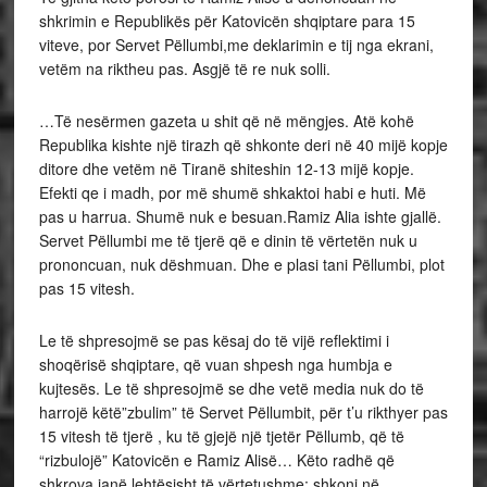
shkrimin e Republikës për Katovicën shqiptare para 15
viteve, por Servet Pëllumbi,me deklarimin e tij nga ekrani,
vetëm na riktheu pas. Asgjë të re nuk solli.
…Të nesërmen gazeta u shit që në mëngjes. Atë kohë
Republika kishte një tirazh që shkonte deri në 40 mijë kopje
ditore dhe vetëm në Tiranë shiteshin 12-13 mijë kopje.
Efekti qe i madh, por më shumë shkaktoi habi e huti. Më
pas u harrua. Shumë nuk e besuan.Ramiz Alia ishte gjallë.
Servet Pëllumbi me të tjerë që e dinin të vërtetën nuk u
prononcuan, nuk dëshmuan. Dhe e plasi tani Pëllumbi, plot
pas 15 vitesh.
Le të shpresojmë se pas kësaj do të vijë reflektimi i
shoqërisë shqiptare, që vuan shpesh nga humbja e
kujtesës. Le të shpresojmë se dhe vetë media nuk do të
harrojë këtë”zbulim” të Servet Pëllumbit, për t’u rikthyer pas
15 vitesh të tjerë , ku të gjejë një tjetër Pëllumb, që të
“rizbulojë” Katovicën e Ramiz Alisë… Këto radhë që
shkrova janë lehtësisht të vërtetushme; shkoni në