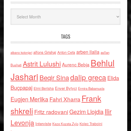
Arkiv
TAGS
arben llalla
alfons Grishaj
Anton Cefa
asllan
albano kolonjari
Behlul
Astrit Lulushi
Aurenc Bebja
Bushati
Jashari
dalip greca
Beqir Sina
Elida
Buçpapaj
Enver Bytyci
Elmi Berisha
Ermira Babamusta
Frank
Eugjen Merlika
Fahri Xharra
shkreli
Ilir
Gezim Llojdia
Fritz radovani
Levonja
Interviste
Kolec Traboini
Keze Kozeta Zylo