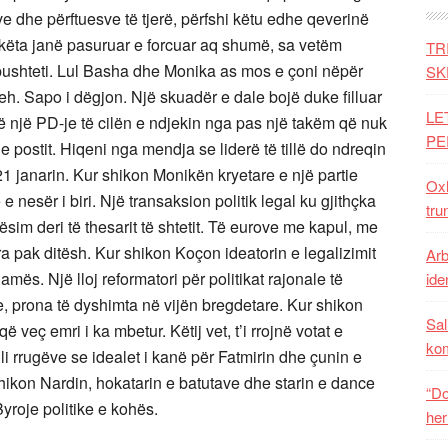
ve dhe përftuesve të tjerë, përfshi këtu edhe qeverinë
 këta janë pasuruar e forcuar aq shumë, sa vetëm
TR
 pushteti. Lul Basha dhe Monika as mos e çoni nëpër
SK
eh. Sapo i dëgjon. Një skuadër e dale bojë duke filluar
LE
 një PD-je të cilën e ndjekin nga pas një takëm që nuk
PE
 postit. Hiqeni nga mendja se liderë të tillë do ndreqin
21 janarin. Kur shikon Monikën kryetare e një partie
Oxh
 nesër i biri. Një transaksion politik legal ku gjithçka
tru
im deri të thesarit të shtetit. Të eurove me kapul, me
ra pak ditësh. Kur shikon Koçon ideatorin e legalizimit
Arb
ës. Një lloj reformatori për politikat rajonale të
iden
e, prona të dyshimta në vijën bregdetare. Kur shikon
Sal
ë veç emri i ka mbetur. Këtij vet, t’i rrojnë votat e
ko
li rrugëve se idealet i kanë për Fatmirin dhe çunin e
 shikon Nardin, hokatarin e batutave dhe starin e dance
“Do
Byroje politike e kohës.
her