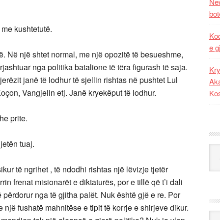
New
bot
 me kushtetutë.
Kod
e g
kë. Në një shtet normal, me një opozitë të besueshme,
rjashtuar nga politika batalione të tëra figurash të saja.
Kry
ëzit janë të lodhur të sjellin rishtas në pushtet Lul
Aka
çon, Vangjelin etj. Janë kryekëput të lodhur.
Ko
he prite.
etën tuaj.
Kat
r të ngrihet , të ndodhi rishtas një lëvizje tjetër
in frenat misionarët e diktaturës, por e tillë që t’i dali
ë përdorur nga të gjitha palët. Nuk është gjë e re. Por
e një fushatë mahnitëse e tipit të korrje e shirjeve dikur.
Ark