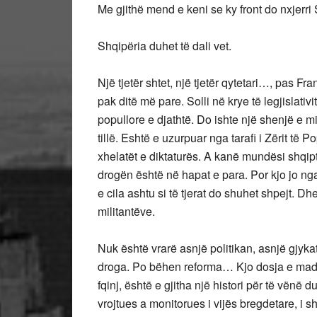
Me gjithë mend e keni se ky front do nxjer
Shqipëria duhet të dali vet.
Një tjetër shtet, një tjetër qytetari…, pas Fr
pak ditë më pare. Solli në krye të legjislati
popullore e djathtë. Do ishte një shenjë e mi
tillë. Eshtë e uzurpuar nga tarafi i Zërit të 
xhelatët e diktaturës. A kanë mundësi shqipt
drogën është në hapat e para. Por kjo jo nga
e cila ashtu si të tjerat do shuhet shpejt. 
militantëve.
Nuk është vrarë asnjë politikan, asnjë gjyka
droga. Po bëhen reforma… Kjo dosja e madh
fqinj, është e gjitha një histori për të vënë d
vrojtues a monitorues i vijës bregdetare, i sh