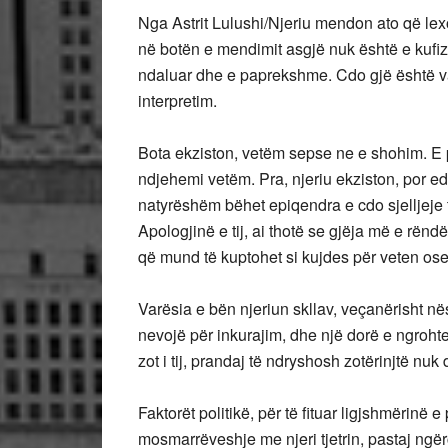
Nga Astrit Lulushi/
Njeriu mendon ato që lex
në botën e mendimit asgjë nuk është e kufiz
ndaluar dhe e paprekshme. Cdo gjë është va
interpretim.
Bota ekziston, vetëm sepse ne e shohim. E p
ndjehemi vetëm. Pra, njeriu ekziston, por edhe
natyrëshëm bëhet epiqendra e cdo sjelljeje t
Apologjinë e tij, ai thotë se gjëja më e rënd
që mund të kuptohet si kujdes për veten ose
Varësia e bën njeriun skllav, veçanërisht në
nevojë për inkurajim, dhe një dorë e ngrohte 
zot i tij, prandaj të ndryshosh zotërinjtë nuk d
Faktorët politikë, për të fituar ligjshmërinë e
mosmarrëveshje me njeri tjetrin, pastaj ngërc