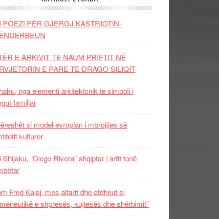
I POEZI PËR GJERGJ KASTRIOTIN-
ËNDERBEUN
TËR E ARKIVIT TE NAUM PRIFTIT NË
RVJETORIN E PARE TE DRAGO SILIQIT
aku, nga elementi arkitektonik te simboli i
ngut familjar
ëreshët si model evropian i mbrojtjes së
titetit kulturor
i Shijaku, “Diego Rivera” shqiptar i artit tonë
mbëtar
m Fred Kalaj, mes altarit dhe atdheut si
meneutikë e shpresës, kujtesës dhe shërbimit”