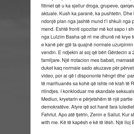
fitimet që u ka sjellur droga, grupeve, qarqe
aktuale. Kush ka paranë, ka pushtetin. Dhe
ndonjë plan nga jashtë mund t’i shkuli nga
mend. Eshtë fronti opozitar më kot sapo i sh
nga Lulzim Basha që rri me dhunë në krye të
e kanë për gjë ta quajnë normale uzurpimin e
vendin. E ndjekin ai soj që bëri Gërdecin a 
familjare. Një rrotacion mes babait, mamasë e
duket kaq normale sado akuzave për përvetës
video, por ai që i dispononte hëngri dhe’ pa
të marihuanës sa kohë që ishte në krah të Ram
rilindjes. I konkloduar me skandale seksual
Mediun, kryetarin e përjetshëm të një partie q
demokratëve. Atyre që sot hanë fara lulediel
Fahriut. Apo atë tjetrin, Zenin e Saliut. Kur
with me. Kë të kapësh e kë të lësh. Një lloj 