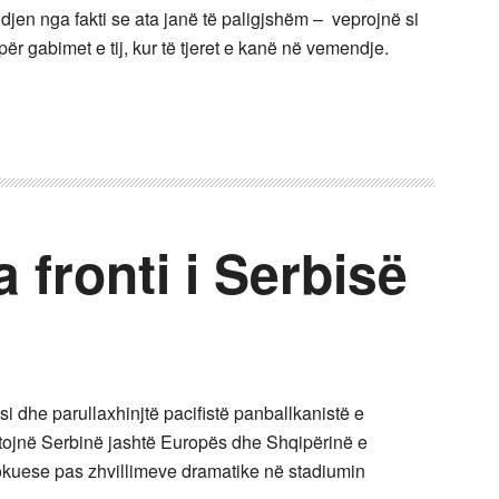
jen nga fakti se ata janë të paligjshëm –
veprojnë si
për gabimet e tij, kur të tjeret e kanë në vemendje.
 fronti i Serbisë
, si dhe parullaxhinjtë pacifistë panballkanistë e
tojnë Serbinë jashtë Europës dhe Shqipërinë e
okuese pas zhvillimeve dramatike në stadiumin