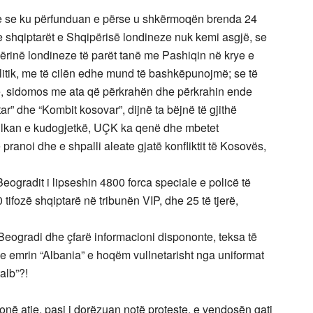
dhe se ku përfunduan e përse u shkërmoqën brenda 24
me shqiptarët e Shqipërisë londineze nuk kemi asgjë, se
përinë londineze të parët tanë me Pashiqin në krye e
politik, me të cilën edhe mund të bashkëpunojmë; se të
stë, sidomos me ata që përkrahën dhe përkrahin ende
r” dhe “Kombit kosovar”, dijnë ta bëjnë të gjithë
Ballkan e kudogjetkë, UÇK ka qenë dhe mbetet
pranoi dhe e shpalli aleate gjatë konfliktit të Kosovës,
Beogradit i lipseshin 4800 forca speciale e policë të
tifozë shqiptarë në tribunën VIP, dhe 25 të tjerë,
 Beogradi dhe çfarë informacioni dispononte, teksa të
e emrin “Albania” e hoqëm vullnetarisht nga uniformat
alb”?!
onë atje, pasi i dorëzuan notë proteste, e vendosën gati