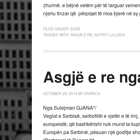
zhurmë. e bëjnë vetëm për të larguar vemend
njeriu tinzar që
përpiqet të mos bjerë në sy 
FILED UNDER:
ESSE
TAGGED WITH:
ASGJE E RE
,
ASTRIT LULUSHI
Asgjë e re nga
OCTOBER 26, 2014
BY
DGRECA
Nga Sulejman GJANA*/
Veglat e Serbisë, serbofilët e vjetër e të rinj
europeistë, që bashkërisht nuk mund ta kup
Europën pa Serbinë, pësuan një goditje sh