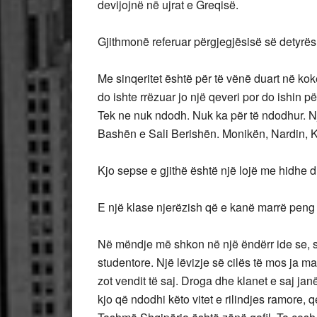
devijojnë në ujrat e Greqisë.
Gjithmonë referuar përgjegjësisë së detyrës
Me sinqeritet është për të vënë duart në ko
do ishte rrëzuar jo një qeveri por do ishin pë
Tek ne nuk ndodh. Nuk ka për të ndodhur. Njer
Bashën e Sali Berishën. Monikën, Nardin, Ko
Kjo sepse e gjithë është një lojë me hidhe d
E një klase njerëzish që e kanë marrë peng j
Në mëndje më shkon në një ëndërr ide se, siku
studentore. Një lëvizje së cilës të mos ja marr
zot vendit të saj. Droga dhe klanet e saj jan
kjo që ndodhi këto vitet e rilindjes ramore, q