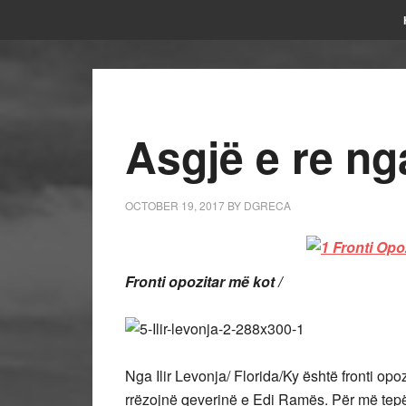
Asgjë e re ng
OCTOBER 19, 2017
BY
DGRECA
Fronti opozitar më kot /
Nga Ilir Levonja/ Florida/Ky është fronti op
rrëzojnë qeverinë e Edi Ramës. Për më tep