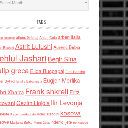
TAGS
arben llalla
alfons Grishaj
Anton Cefa
no kolonjari
Astrit Lulushi
Aurenc Bebja
an Bushati
ehlul Jashari
Beqir Sina
alip greca
Elida Buçpapaj
Elmi Berisha
Eugjen Merlika
er Bytyci
Ermira Babamusta
Frank shkreli
hri Xharra
Fritz
Ilir Levonja
Gezim Llojdia
dovani
kosova
rviste
Kolec Traboini
Keze Kozeta Zylo
sove
nderroi jete
Marjana Bulku
ne Kosove
Murat Gecaj