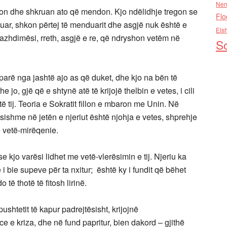
Nen
on dhe shkruan ato që mendon. Kjo ndëlidhje tregon se
Flo
uar, shkon përtej të menduarit dhe asgjë nuk është e
Els
zhdimësi, rreth, asgjë e re, që ndryshon vetëm në
So
arë nga jashtë ajo as që duket, dhe kjo na bën të
 jo, gjë që e shtynë atë të krijojë thelbin e vetes, i cili
ë tij. Teoria e Sokratit fillon e mbaron me Unin. Në
ësishme në jetën e njeriut është njohja e vetes, shprehje
 vetë-mirëqenie.
se kjo varësi
lidhet me vetë-vlerësimin e tij. Njeriu ka
i bie supeve për ta nxitur;
është ky i fundit që bëhet
o të thotë të fitosh lirinë.
 pushtetit të kapur padrejtësisht, krijojnë
e e kriza, dhe në fund papritur, bien dakord – gjithë