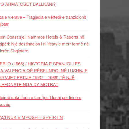
PO ARMATOSET BALLKANI?
za e vlerave – Tragjedia e vërtetë e tranzicionit
iptar
en Coast sjell Nammos Hotels & Resorts në
ipëri: Një destinacion i ri lifestyle merr formë në
ierën Shqiptare
EBLO (1966) / HISTORIA E SPANJOLLES
A VALENCIA QË PËRFUNDOI NË LUSHNJE
29 VJET PRITJE (1937 – 1966) TË NJË
LEFONATE NGA DY MOTRAT
tojmë sakrificën e familjes Lleshi për lirinë e
sovës
AÇI NUK E MPOSHTI SHPIRTIN