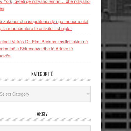
 York, qyteti që ndryshoi emrin… dhe ndryshoi
ën
i zakonor dhe isopolifonia dy nga monumentet
jalla madhështore të antikitetit shqiptar
etari i Vatrës Dr. Elmi Berisha zhvilloi takim në
deminë e Shkencave dhe të Arteve të
sovës
KATEGORITË
egoritë
ARKIV
iv