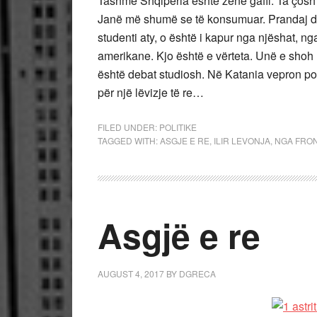
Tashmë Shqipëria është zënë gafil. Ta çosh 
Janë më shumë se të konsumuar. Prandaj duhe
studenti aty, o është i kapur nga njëshat, nga
amerikane. Kjo është e vërteta. Unë e shoh 
është debat studiosh. Në Katania vepron poli
për një lëvizje të re…
FILED UNDER:
POLITIKE
TAGGED WITH:
ASGJE E RE
,
ILIR LEVONJA
,
NGA FRON
Asgjë e re
AUGUST 4, 2017
BY
DGRECA