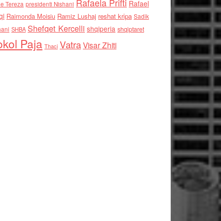
Rafaela Prifti
Rafael
e Tereza
presidenti Nishani
qi
Raimonda Moisiu
Ramiz Lushaj
reshat kripa
Sadik
Shefqet Kercelli
shqiperia
hani
shqiptaret
SHBA
kol Paja
Vatra
Visar Zhiti
Thaci