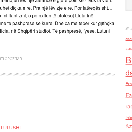
mendjen tek një aleancë e gjerë politike? Nuk ia vlen.
t diçka e re. Pra një lëvizje e re. Por fatkeqësisht…
 militantizmi, o po nxiton të plotësoj Llotarinë
më të pashpresë se kurrë. Dhe ca më tepër kur gjithçka
cia, në Shqipëri studiot. Të pashpresë, fyese. Lutuni
alba
asll
B
TI OPOZITAR
d
Env
Fa
ra
Inte
Ko