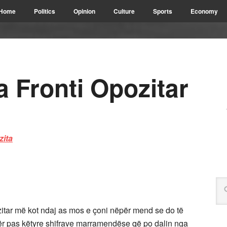
Home
Politics
Opinion
Culture
Sports
Economy
a Fronti Opozitar
ozitar më kot ndaj as mos e çoni nëpër mend se do të
ër pas këtyre shifrave marramendëse që po dalin nga