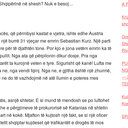
ri Shqipërinë në shesh? Nuk e besoj…
A 
Kri
shq
ancës, që përmbysi kastat e vjetra, ishte edhe Austria
Gre
vit një burrë 31 vjeçar me emrin Sebastian Kurz. Një parti
Shq
re për të djathtën tone. Por kjo e jona vetëm emrin ka të
Riv
Popullit. Nga ata që përpilonin dikur dosje. Pra nga
arët ta kurojnë veten e tyre. Sigurisht që kanë! Lufta me
PU
NG
 ne, nga vendi fqinj. Nga ne, e gjitha është një zhurmë,
— 
Dhe ne do të vazhdojmë në atë llumin e poteres mes
TE
Kuj
tës, asnjë shtetar. E si mund të mendosh se po luftohet
Ko
e e përgjimeve të prokurorisë së Katanias në shtetin
uart në kokë. Mjafton të kujtosh një fakt, se si një oficer
SP
tetit shqiptar kujdeset që trafikantët e drogës të mos