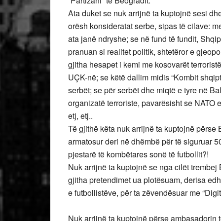
“Partizani” të Beogradit.
Ata duket se nuk arrijnë ta kuptojnë sesi 
orësh konsideratat serbe, sipas të cilave: 
ata janë ndryshe; se në fund të fundit, Shqi
pranuan si realitet politik, shtetëror e gjeo
gjitha hesapet i kemi me kosovarët terrori
UÇK-në; se këtë dallim midis “Kombit shqipta
serbët; se për serbët dhe miqtë e tyre në 
organizatë terroriste, pavarësisht se NATO e 
etj, etj..
Të gjithë këta nuk arrijnë ta kuptojnë përse 
armatosur deri në dhëmbë për të siguruar 50 
pjestarë të kombëtares sonë të futbollit?!
Nuk arrijnë ta kuptojnë se nga cilët trembej
gjitha pretendimet ua plotësuam, derisa edh
e futbollistëve, për ta zëvendësuar me “Digit
Nuk arrijnë ta kuptojnë përse ambasadorin t