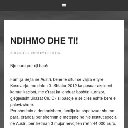
NDIHMO DHE TI!
AUGUST 27, 2013
BY
DGRECA
Nje euro per nji hap!/
Familja Bejta ne Austri, bene te ditur se vajza e tyre
Kosovarja, me daten 3. Shtator 2012 ka pesuar aksident
komunikacioni, me c’rast ka lenduar boshtin kurrizor,
gjegjesisht unazat C6, C7 si pasoje e se ciles eshte bere e
palevizshme.
Per sherimin e deritanishem, familja ka shpenzuar shume
para, prandaj per sherimin e metejme ne nje institut special
ne Austri, per tretman 3 mujor nevojiten rreth 44.000 Euro,