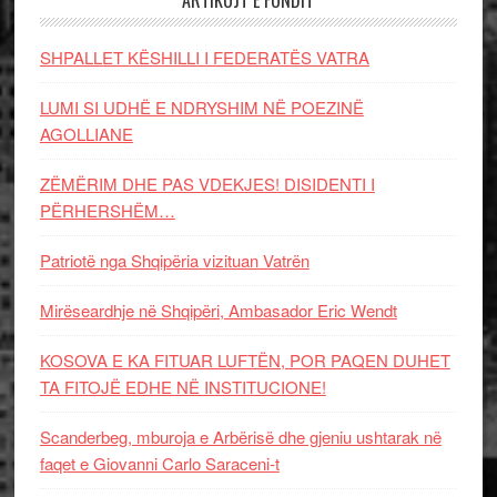
ARTIKUJT E FUNDIT
SHPALLET KËSHILLI I FEDERATËS VATRA
LUMI SI UDHË E NDRYSHIM NË POEZINË
AGOLLIANE
ZËMËRIM DHE PAS VDEKJES! DISIDENTI I
PËRHERSHËM…
Patriotë nga Shqipëria vizituan Vatrën
Mirëseardhje në Shqipëri, Ambasador Eric Wendt
KOSOVA E KA FITUAR LUFTËN, POR PAQEN DUHET
TA FITOJË EDHE NË INSTITUCIONE!
Scanderbeg, mburoja e Arbërisë dhe gjeniu ushtarak në
faqet e Giovanni Carlo Saraceni-t