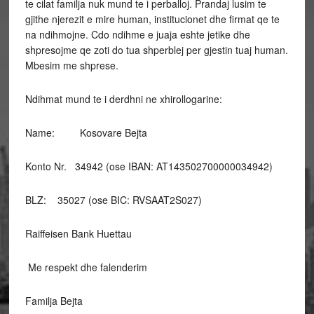
te cilat familja nuk mund te i perballoj. Prandaj lusim te
gjithe njerezit e mire human, institucionet dhe firmat qe te
na ndihmojne. Cdo ndihme e juaja eshte jetike dhe
shpresojme qe zoti do tua shperblej per gjestin tuaj human.
Mbesim me shprese.
Ndihmat mund te i derdhni ne xhirollogarine:
Name: Kosovare Bejta
Konto Nr. 34942 (ose IBAN: AT143502700000034942)
BLZ: 35027 (ose BIC: RVSAAT2S027)
Raiffeisen Bank Huettau
Me respekt dhe falenderim
Familja Bejta