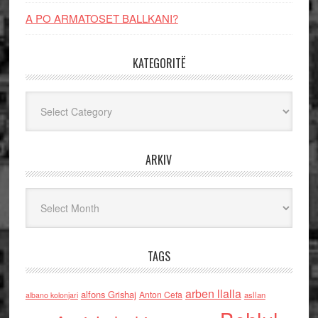
A PO ARMATOSET BALLKANI?
KATEGORITË
Kategoritë
ARKIV
Arkiv
TAGS
arben llalla
alfons Grishaj
Anton Cefa
asllan
albano kolonjari