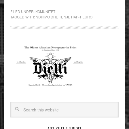
FILED UNDER:
KOMUNITET
TAGGED WITH:
NDIHMO DHE TI
,
NJE HAP-1 EURO