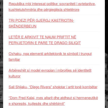
Republika mbi interesat politike: sovraniteti i qytetarëve,
kushtetutshmëria dhe përgjegjësia shtetërore
TRI POEZI PËR GJERGJ KASTRIOTIN-
SKËNDERBEUN
LETËR E ARKIVIT TE NAUM PRIFTIT NË
PERVJETORIN E PARE TE DRAGO SILIQIT
Oxhaku, nga elementi arkitektonik te simboli i trungut
familjar
Arbëreshët si model evropian i mbrojtjes së identitetit
kulturor
Sali Shijaku, “Diego Rivera” shqiptar i artit tonë kombëtar
“Dom Fred Kalaj, mes altarit dhe atdheut si hermeneutikë
e shpresës, kujtesës dhe shërbimit”