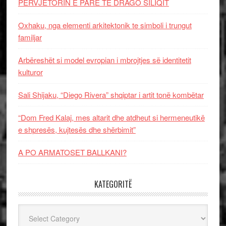
PERVJETORIN E PARE TE DRAGO SILIQIT
Oxhaku, nga elementi arkitektonik te simboli i trungut
familjar
Arbëreshët si model evropian i mbrojtjes së identitetit
kulturor
Sali Shijaku, “Diego Rivera” shqiptar i artit tonë kombëtar
“Dom Fred Kalaj, mes altarit dhe atdheut si hermeneutikë
e shpresës, kujtesës dhe shërbimit”
A PO ARMATOSET BALLKANI?
KATEGORITË
Kategoritë