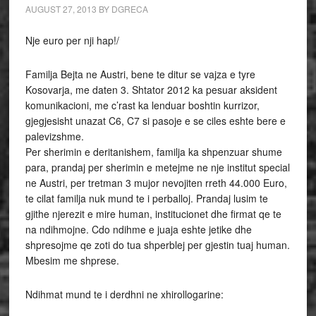
AUGUST 27, 2013
BY
DGRECA
Nje euro per nji hap!/
Familja Bejta ne Austri, bene te ditur se vajza e tyre
Kosovarja, me daten 3. Shtator 2012 ka pesuar aksident
komunikacioni, me c’rast ka lenduar boshtin kurrizor,
gjegjesisht unazat C6, C7 si pasoje e se ciles eshte bere e
palevizshme.
Per sherimin e deritanishem, familja ka shpenzuar shume
para, prandaj per sherimin e metejme ne nje institut special
ne Austri, per tretman 3 mujor nevojiten rreth 44.000 Euro,
te cilat familja nuk mund te i perballoj. Prandaj lusim te
gjithe njerezit e mire human, institucionet dhe firmat qe te
na ndihmojne. Cdo ndihme e juaja eshte jetike dhe
shpresojme qe zoti do tua shperblej per gjestin tuaj human.
Mbesim me shprese.
Ndihmat mund te i derdhni ne xhirollogarine: