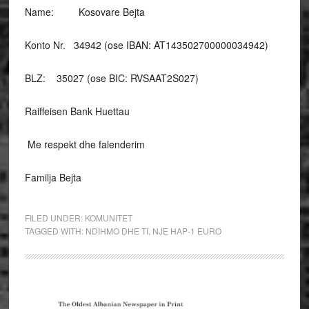
Name: Kosovare Bejta
Konto Nr. 34942 (ose IBAN: AT143502700000034942)
BLZ: 35027 (ose BIC: RVSAAT2S027)
Raiffeisen Bank Huettau
Me respekt dhe falenderim
Familja Bejta
FILED UNDER:
KOMUNITET
TAGGED WITH:
NDIHMO DHE TI
,
NJE HAP-1 EURO