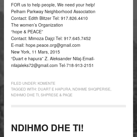
FOR us to help people, We need your help!
Pelham Parkway Neighborhood Association
Contact: Edith Blitzer Tel: 917.826.4410
The women’s Organization
“hope & PEACE”
Contact: Mimoza Dajçi Tel: 917.645.7452
E-mail: hope.peace.org@gmail.com
New York, 11 Mars, 2015
“Duart e hapura” Z. Aleksander Nilaj-Email-
nilajaleks72@gmail.com Tel-718-913-2151
FILED UNDER:
KOMENTE
TAGGED WITH:
DUART E HAPURA
,
NDIHME SHQIPERISE
,
NDIHMO DHE TI
,
SHPRESE & PAQE
NDIHMO DHE TI!