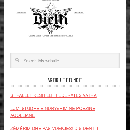
ARTIKUJT E FUNDIT
SHPALLET KËSHILLI I FEDERATËS VATRA
LUMI SI UDHË E NDRYSHIM NË POEZINË
AGOLLIANE
ZËMËRIM DHE PAS VDEKJES! DISIDENTI I