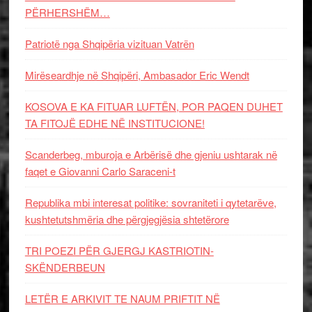
PËRHERSHËM…
Patriotë nga Shqipëria vizituan Vatrën
Mirëseardhje në Shqipëri, Ambasador Eric Wendt
KOSOVA E KA FITUAR LUFTËN, POR PAQEN DUHET
TA FITOJË EDHE NË INSTITUCIONE!
Scanderbeg, mburoja e Arbërisë dhe gjeniu ushtarak në
faqet e Giovanni Carlo Saraceni-t
Republika mbi interesat politike: sovraniteti i qytetarëve,
kushtetutshmëria dhe përgjegjësia shtetërore
TRI POEZI PËR GJERGJ KASTRIOTIN-
SKËNDERBEUN
LETËR E ARKIVIT TE NAUM PRIFTIT NË