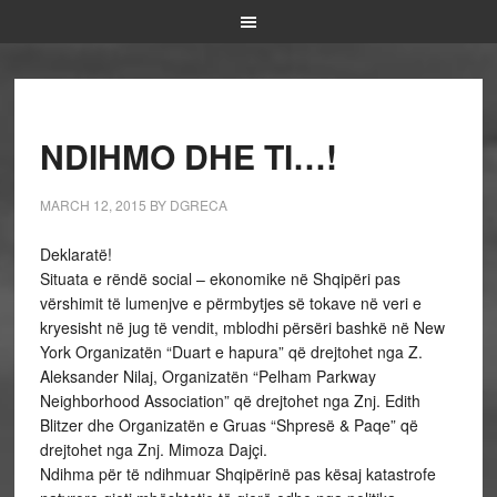
NDIHMO DHE TI…!
MARCH 12, 2015
BY
DGRECA
Deklaratë!
Situata e rëndë social – ekonomike në Shqipëri pas
vërshimit të lumenjve e përmbytjes së tokave në veri e
kryesisht në jug të vendit, mblodhi përsëri bashkë në New
York Organizatën “Duart e hapura” që drejtohet nga Z.
Aleksander Nilaj, Organizatën “Pelham Parkway
Neighborhood Association” që drejtohet nga Znj. Edith
Blitzer dhe Organizatën e Gruas “Shpresë & Paqe” që
drejtohet nga Znj. Mimoza Dajçi.
Ndihma për të ndihmuar Shqipërinë pas kësaj katastrofe