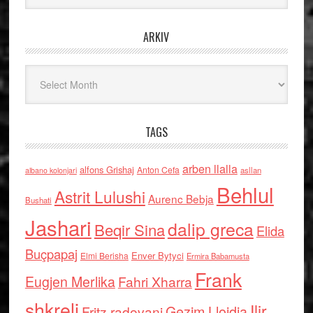
ARKIV
Arkiv
TAGS
arben llalla
alfons Grishaj
Anton Cefa
asllan
albano kolonjari
Behlul
Astrit Lulushi
Aurenc Bebja
Bushati
Jashari
dalip greca
Beqir Sina
Elida
Buçpapaj
Enver Bytyci
Elmi Berisha
Ermira Babamusta
Frank
Eugjen Merlika
Fahri Xharra
shkreli
Ilir
Gezim Llojdia
Fritz radovani