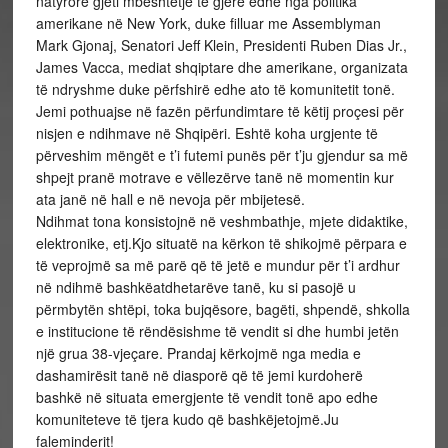
natyrore gjeti mbështetje të gjerë edhe nga politika
amerikane në New York, duke filluar me Assemblyman
Mark Gjonaj, Senatori Jeff Klein, Presidenti Ruben Dias Jr.,
James Vacca, mediat shqiptare dhe amerikane, organizata
të ndryshme duke përfshirë edhe ato të komunitetit tonë.
Jemi pothuajse në fazën përfundimtare të këtij proçesi për
nisjen e ndihmave në Shqipëri. Eshtë koha urgjente të
përveshim mëngët e t’i futemi punës për t’ju gjendur sa më
shpejt pranë motrave e vëllezërve tanë në momentin kur
ata janë në hall e në nevoja për mbijetesë.
Ndihmat tona konsistojnë në veshmbathje, mjete didaktike,
elektronike, etj.Kjo situatë na kërkon të shikojmë përpara e
të veprojmë sa më parë që të jetë e mundur për t’i ardhur
në ndihmë bashkëatdhetarëve tanë, ku si pasojë u
përmbytën shtëpi, toka bujqësore, bagëti, shpendë, shkolla
e institucione të rëndësishme të vendit si dhe humbi jetën
një grua 38-vjeçare. Prandaj kërkojmë nga media e
dashamirësit tanë në diasporë që të jemi kurdoherë
bashkë në situata emergjente të vendit tonë apo edhe
komuniteteve të tjera kudo që bashkëjetojmë.Ju
faleminderit!