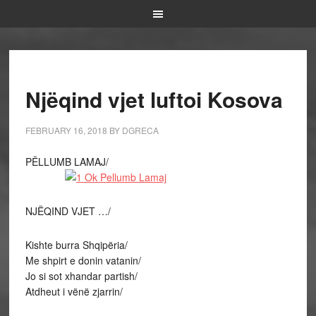
Njëqind vjet luftoi Kosova
FEBRUARY 16, 2018
BY
DGRECA
PËLLUMB LAMAJ/
NJËQIND VJET …/
Kishte burra Shqipëria/
Me shpirt e donin vatanin/
Jo si sot xhandar partish/
Atdheut i vënë zjarrin/