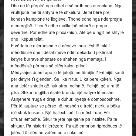
Dhe ne të përpirë nga ethet e së ardhmes europiane. Nga
vrulli jonë me të shtyra e të shkelura. Jemi bërë prej
kohësh kampionë të llogjeve. Thonë edhe nga ndërprejrja
e energjisë. Thonë edhe mallkojnë mbarë e prapa
qeverinë. Por edhe atë pinxaxhiun. Atë që u ngjit në shtyllë
dhe i këputi telat.
E vërteta e mjerueshme e nënave tona. Eshtë fakt i
mëndësisë dhe i dështimeve ndër dekada. I pikërisht
këtyre burrave shtetarë që shahen nga mamaja. I
mëndësisë përmes së cilës kalon prindi.
Mëdyshjes duhet apo jo të jetojë me fëmijën? Fëmijët kanë
për detyrë t’i gjënden. Se i ka rritur. U ka bërë kokën. Nga
ana tjetër shtetin që nuk ofron ndihmë. Fqinjët që u raftë
pika. Shkurt e gjitha është brenda një natyre lëmoshe.
Asnjëherë rruga e drejt, e duhur, pyetja e domosdoshme.
Për të kuptuar se përse në moshën e tretë, njeriu u bëka
një shuk leckash. Një hallexhi për t’u mëshiruar. Për t’i
ofruar lëmoshë. Sikur të jetë një qënie pa instikte. Pa të
shkuar. Pa histori njerëzore. Pa atë embrion riprodhues të
jetës. Të cilën ne vetëm po e shkojmë.