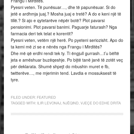
Frangu i Mirditës.
Pyesni veten. Të punësuar…, dhe të papunësuar. Si do
jetë e ardhmja juaj.? Mosha juaj e tretë? A do e keni një të
tillë.? Si ajo e qytetarëve nëpër botë? Plot pavarsi
pensionimi. Plot pavarsi banimi. Paguarje faturash? Nga
farmacia deri tek telat e korentit?
Pyesni veten, vetëm një herë. Po pyeteni seriozisht. Apo do
ta kemi më zi se e nënës nga Frangu i Mirditës?
Dhe më që erdhi rendi tek ty. Ti ëngjull gurrash…t’u bëftë
jeta e amëshuar buzëqeshje. Po bijtë tanë janë të zotët veç
për deklarata. Shumë shpejt do mbushin muret e fb,
twitterëve…, me mjerimin tend. Lavdia e mossuksesit të
tyre.
FILED UNDER:
FEATURED
TAGGED WITH:
ILIR LEVONAJ
,
NJËQIND
,
VJEÇE DO EDHE DRITA