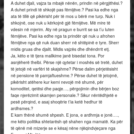
A duhet djali, vajza ta mbajë nënën, prindin në përgjithësi.?
A duhet prindi të shkojë pas fëmijëve.? Pasi ka edhe nga
ata të tillë që pikërisht për të mos u bërë me turp. Nuk i
shkojnë, ose nuk u kërkojnë gjë fëmijëve. Më mire të
vdesin në mjerim. Aty në pragun e burrit se sa t’u luten
fëmijëve. Pasi ka edhe nga ta prindër që nuk u afrohen
fëmijëve nga që nuk duan sherr në shtëpinë e tyre. Sherr
midis gruas dhe djalit. Midis vajzës dhe dhëndrrit etj.
Ja, këto e të tjera mallkime janë bisedat tona. Por
asnjëherë thelbi. Përse një qytetar i moshës së tretë, duhet
të jetojë në varfëri të skajshme? Përse dalim përjetësisht
në pensione të pamjaftueshme.? Përse duhet të jetojmë,
pikërisht atëhere kur kemi nevojë më shumë, për
komoditet, qetësi dhe paqje…, përgojimin dhe bërjen boz
faqe njerëzimit skamjen personale.? Sikur nëntëdhjetë e
pesë përqind, e asaj shoqërie t’ia ketë hedhur të
ardhsmes.?
E kam thënë shumë shpesh. E jona, e ardhmja e jonë….,
me këto politika shtetarësh që shahen nga mamatë. Ka për
të qënë më mizerje se e kësaj nëne njëqindvjeçare nga