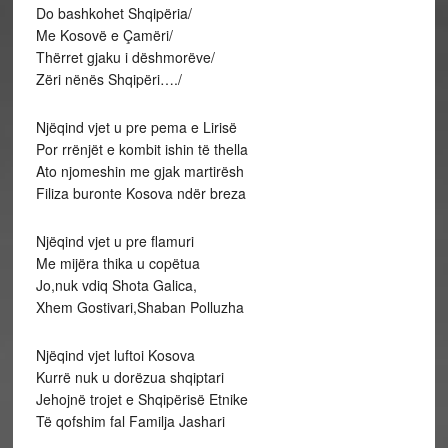
Do bashkohet Shqipëria/
Me Kosovë e Çamëri/
Thërret gjaku i dëshmorëve/
Zëri nënës Shqipëri…./
Njëqind vjet u pre pema e Lirisë
Por rrënjët e kombit ishin të thella
Ato njomeshin me gjak martirësh
Filiza buronte Kosova ndër breza
Njëqind vjet u pre flamuri
Me mijëra thika u copëtua
Jo,nuk vdiq Shota Galica,
Xhem Gostivari,Shaban Polluzha
Njëqind vjet luftoi Kosova
Kurrë nuk u dorëzua shqiptari
Jehojnë trojet e Shqipërisë Etnike
Të qofshim fal Familja Jashari