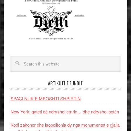
ARTIKUJT E FUNDIT
SPAÇI NUK E MPOSHTI SHPIRTIN
New York, qyteti që ndryshoi emrin… dhe ndryshoi botën
Kodi zakonor dhe isopolifonia dy nga monumentet e gjalla