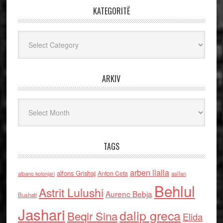
KATEGORITË
Kategoritë
ARKIV
Arkiv
TAGS
arben llalla
alfons Grishaj
Anton Cefa
asllan
albano kolonjari
Behlul
Astrit Lulushi
Aurenc Bebja
Bushati
Jashari
dalip greca
Beqir Sina
Elida