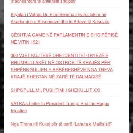
madhështore të antikitetit shqiptar
Kryetari i Vatrës Dr. Elmi Berisha zhvilloi takim në
Akademinë e Shkencave dhe të Arteve të Kosovës
ÇËSHTJA ÇAME NË PARLAMENTIN E SHQIPËRISË
NË VITIN 1921
300 VJET KUJTESË DHE IDENTITET-TRYEZË E
RRUMBULLAKËT NË OSTROS TË KRAJËS PËR
SHPËRNGULJEN E ARBËRESHËVE NGA TREVA
KRAJË-SHESTAN NË ZARË TË DALMACISË
SHPOPULLIMI, PUSHTIMI I SHEKULLIT XXI
VATRA’s Letter to President Trump: End the Hague
Injustice
Nga Tirana në Kukaj për të parë “Lahuta e Malësisë”