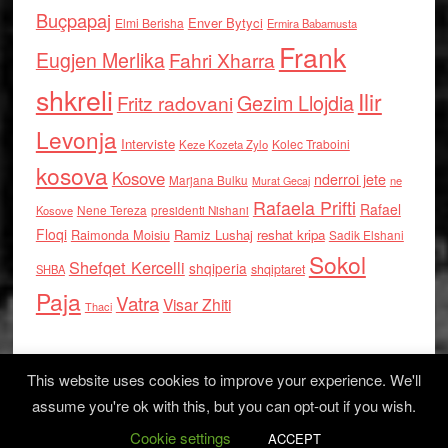
Buçpapaj
Enver Bytyci
Elmi Berisha
Ermira Babamusta
Frank
Eugjen Merlika
Fahri Xharra
shkreli
Ilir
Gezim Llojdia
Fritz radovani
Levonja
Interviste
Kolec Traboini
Keze Kozeta Zylo
kosova
Kosove
nderroi jete
Marjana Bulku
ne
Murat Gecaj
Rafaela Prifti
Rafael
Nene Tereza
Kosove
presidenti Nishani
Floqi
Raimonda Moisiu
Ramiz Lushaj
reshat kripa
Sadik Elshani
Sokol
Shefqet Kercelli
shqiperia
shqiptaret
SHBA
Paja
Vatra
Visar Zhiti
Thaci
This website uses cookies to improve your experience. We'll
assume you're ok with this, but you can opt-out if you wish.
Cookie settings
Log in
ACCEPT