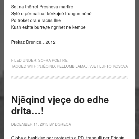
Sot na thërret Presheva martire
Sytë e përmalluar kërkojnë trungun nënë
Po troket ora e racës Ilire
Kush është burrë,të ngrihet në këmbë
Prekaz Drenicë…2012
FILED UNDER:
SOFRA POETIKE
TAGGED WITH:
NJËQIND
,
PELLUMB LAMAJ
,
VJET LUFTOI KOSOVA
Njëqind vjeçe do edhe
drita…!
DECEMBER 11, 2015
BY
DGRECA
Gjoba e bashkise per protesetn e PD, trangulli per Erjonin,