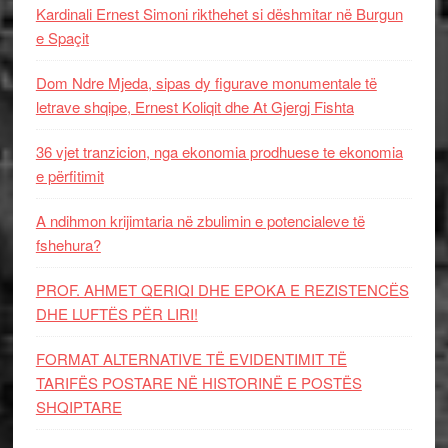
Kardinali Ernest Simoni rikthehet si dëshmitar në Burgun
e Spaçit
Dom Ndre Mjeda, sipas dy figurave monumentale të
letrave shqipe, Ernest Koliqit dhe At Gjergj Fishta
36 vjet tranzicion, nga ekonomia prodhuese te ekonomia
e përfitimit
A ndihmon krijimtaria në zbulimin e potencialeve të
fshehura?
PROF. AHMET QERIQI DHE EPOKA E REZISTENCЁS
DHE LUFTЁS PЁR LIRI!
FORMAT ALTERNATIVE TË EVIDENTIMIT TË
TARIFËS POSTARE NË HISTORINË E POSTËS
SHQIPTARE