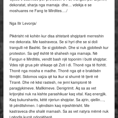
dekoratat, sharja nga mamaja dhe… vdekja e se
moshuares ne Fang te Mirdites…./
Nga Ilir Levonja/
Pikërisht në kohën kur disa shtetarë shqiptarë merreshin
me dekorata. Me kastraveca. Se si hyri dhe se si doli
trangulli në Bashki. Se si gjobitesh. Dhe si nuk gjobitesh kur
proteston. Sa qejf është të shahesh nga mamaja. Në
Fangun e Mirditës, vendit bash një toponim i butë shqiptar.
Vdes një grua për shkaqe që Zoti i di. Thonë nga të ftohtit.
Thonë nga mosha e madhe. Thonë nga që e braktisën
fëmijët. Sidomos vajza që ka ikur si shumë të tjerë në
Tiranë. Dhe në kësi rastesh, ne jemi kampionë të
paragjykimeve. Mallkimeve. Denigrimit. Aq sa as vet
krijonjësi nuk na kishte parashikuar kaq vital. Kaq energjik.
Kaq bukursharës, këtë njeriun shqiptar. Sa ajrin, qiellin…,
të përditshmen. I qëndisim kaq mjeshtërisht. Me
kastraveca dhe shalë mamash. Sa as vet natyra mëmë nuk
i qëndis kurrë ndonjëherë.