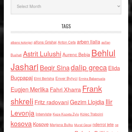
Arkiv
TAGS
arben llalla
alfons Grishaj
Anton Cefa
asllan
albano kolonjari
Behlul
Astrit Lulushi
Aurenc Bebja
Bushati
Jashari
dalip greca
Beqir Sina
Elida
Buçpapaj
Enver Bytyci
Elmi Berisha
Ermira Babamusta
Frank
Eugjen Merlika
Fahri Xharra
shkreli
Ilir
Gezim Llojdia
Fritz radovani
Levonja
Interviste
Kolec Traboini
Keze Kozeta Zylo
kosova
Kosove
nderroi jete
Marjana Bulku
ne
Murat Gecaj