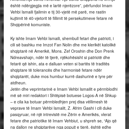
është ndërgjegjia më e lartë njerëzore”, përfundoi Imam
Vehbi Ismaili fjalimin e tij 30-vjetë më parë, me rastin
kujtimit të 40-vjetorit të fillimit të persekutimeve fetare në
Shqipërinë komuniste.
Ky ishte Imam Vehbi Ismaili, shembull fetari dhe patrioti, i
cili së bashku me Imzot Fan Nolin dhe me klerikët katolikë
shqiptarë në Amerikë, Mons. Zef Oroshin dhe Don Prenk
Ndreavshajn, ndër të tjerë, njëkohësisht si patriotë dhe
fetarë që ishin, ata e dalluan veten si bartës të traditës
shqiptare të tolerancës dhe harmonisë fetare ndër
shqiptarët, duke mos humbur kurrë dashurinë e tyre për
atdheun.
Jetën dhe veprimtarinë e Imam Vehbi Ismailit e përmblodhi
më së miri redaktori i Shtëpisë botuese Logos-A në Shkup
– e cila ka botuar përmbledhjen prej disa vëllimesh të
veprave të Imam Vehbi Ismalit, Z. Afrim Gashi i cili duke
pasqyruar, në një intrevistë me Zërin e Amerikës, vlerat
fetare dhe patriotike të Imam Vehbiut, u shpreh se, “Ajo që
na dallon ne shqiptarëve nga popujt e tjerë, është edhe