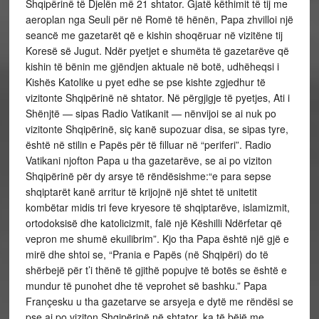
Shqipërinë të Djelën më 21 shtator. Gjatë këthimit të tij me
aeroplan nga Seuli për në Romë të hënën, Papa zhvilloi një
seancë me gazetarët që e kishin shoqëruar në vizitëne tij
Koresë së Jugut. Ndër pyetjet e shumëta të gazetarëve që
kishin të bënin me gjëndjen aktuale në botë, udhëheqsi i
Kishës Katolike u pyet edhe se pse kishte zgjedhur të
vizitonte Shqipërinë në shtator. Në përgjigje të pyetjes, Ati i
Shënjtë — sipas Radio Vatikanit — nënvijoi se ai nuk po
vizitonte Shqipërinë, siç kanë supozuar disa, se sipas tyre,
është në stilin e Papës për të filluar në “periferi”. Radio
Vatikani njofton Papa u tha gazetarëve, se ai po viziton
Shqipërinë për dy arsye të rëndësishme:“e para sepse
shqiptarët kanë arritur të krijojnë një shtet të unitetit
kombëtar midis tri feve kryesore të shqiptarëve, islamizmit,
ortodoksisë dhe katolicizmit, falë një Këshilli Ndërfetar që
vepron me shumë ekuilibrim”. Kjo tha Papa është një gjë e
mirë dhe shtoi se, “Prania e Papës (në Shqipëri) do të
shërbejë për t’i thënë të gjithë popujve të botës se është e
mundur të punohet dhe të veprohet së bashku.” Papa
Françesku u tha gazetarve se arsyeja e dytë me rëndësi se
pse ai po viziton Shqipërinë në shtator, ka të bëjë me