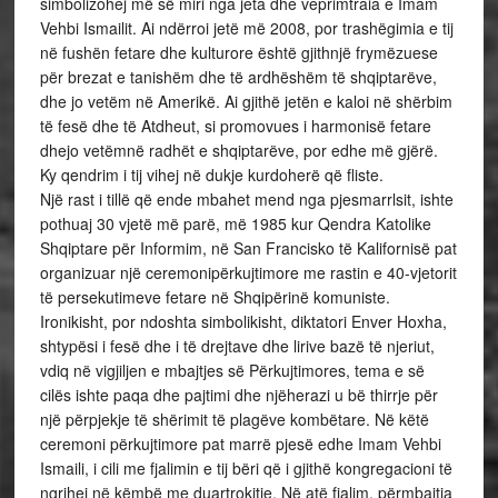
simbolizohej më së miri nga jeta dhe veprimtraia e Imam
Vehbi Ismailit. Ai ndërroi jetë më 2008, por trashëgimia e tij
në fushën fetare dhe kulturore është gjithnjë frymëzuese
për brezat e tanishëm dhe të ardhëshëm të shqiptarëve,
dhe jo vetëm në Amerikë. Ai gjithë jetën e kaloi në shërbim
të fesë dhe të Atdheut, si promovues i harmonisë fetare
dhejo vetëmnë radhët e shqiptarëve, por edhe më gjërë.
Ky qendrim i tij vihej në dukje kurdoherë që fliste.
Një rast i tillë që ende mbahet mend nga pjesmarrlsit, ishte
pothuaj 30 vjetë më parë, më 1985 kur Qendra Katolike
Shqiptare për Informim, në San Francisko të Kalifornisë pat
organizuar një ceremonipërkujtimore me rastin e 40-vjetorit
të persekutimeve fetare në Shqipërinë komuniste.
Ironikisht, por ndoshta simbolikisht, diktatori Enver Hoxha,
shtypësi i fesë dhe i të drejtave dhe lirive bazë të njeriut,
vdiq në vigjiljen e mbajtjes së Përkujtimores, tema e së
cilës ishte paqa dhe pajtimi dhe njëherazi u bë thirrje për
një përpjekje të shërimit të plagëve kombëtare. Në këtë
ceremoni përkujtimore pat marrë pjesë edhe Imam Vehbi
Ismaili, i cili me fjalimin e tij bëri që i gjithë kongregacioni të
ngrihej në këmbë me duartrokitje. Në atë fjalim, përmbajtja