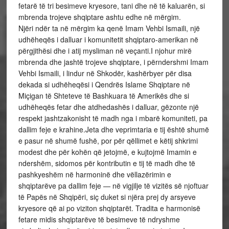
fetarë të tri besimeve kryesore, tani dhe në të kaluarën, si
mbrenda trojeve shqiptare ashtu edhe në mërgim.
Njëri ndër ta në mërgim ka qenë Imam Vehbi Ismaili, një
udhëheqës i dalluar i komunitetit shqiptaro-amerikan në
përgjithësi dhe i atij mysliman në veçanti.I njohur mirë
mbrenda dhe jashtë trojeve shqiptare, i përndershmi Imam
Vehbi Ismaili, i lindur në Shkodër, kashërbyer për disa
dekada si udhëheqësi i Qendrës Islame Shqiptare në
Miçigan të Shteteve të Bashkuara të Amerikës dhe si
udhëheqës fetar dhe atdhedashës i dalluar, gëzonte një
respekt jashtzakonisht të madh nga i mbarë komuniteti, pa
dallim feje e krahine.Jeta dhe veprimtaria e tij është shumë
e pasur në shumë fushë, por për qëllimet e këtij shkrimi
modest dhe për kohën që jetojmë, e kujtojmë Imamin e
ndershëm, sidomos për kontributin e tij të madh dhe të
pashkyeshëm në harmoninë dhe vëllazërimin e
shqiptarëve pa dallim feje — në vigjilje të vizitës së njoftuar
të Papës në Shqipëri, siç duket si njëra prej dy arsyeve
kryesore që ai po viziton shqiptarët. Tradita e harmonisë
fetare midis shqiptarëve të besimeve të ndryshme