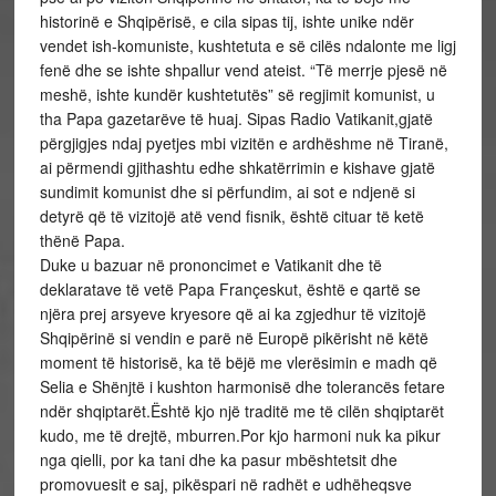
historinë e Shqipërisë, e cila sipas tij, ishte unike ndër
vendet ish-komuniste, kushtetuta e së cilës ndalonte me ligj
fenë dhe se ishte shpallur vend ateist. “Të merrje pjesë në
meshë, ishte kundër kushtetutës” së regjimit komunist, u
tha Papa gazetarëve të huaj. Sipas Radio Vatikanit,gjatë
përgjigjes ndaj pyetjes mbi vizitën e ardhëshme në Tiranë,
ai përmendi gjithashtu edhe shkatërrimin e kishave gjatë
sundimit komunist dhe si përfundim, ai sot e ndjenë si
detyrë që të vizitojë atë vend fisnik, është cituar të ketë
thënë Papa.
Duke u bazuar në prononcimet e Vatikanit dhe të
deklaratave të vetë Papa Françeskut, është e qartë se
njëra prej arsyeve kryesore që ai ka zgjedhur të vizitojë
Shqipërinë si vendin e parë në Europë pikërisht në këtë
moment të historisë, ka të bëjë me vlerësimin e madh që
Selia e Shënjtë i kushton harmonisë dhe tolerancës fetare
ndër shqiptarët.Është kjo një traditë me të cilën shqiptarët
kudo, me të drejtë, mburren.Por kjo harmoni nuk ka pikur
nga qielli, por ka tani dhe ka pasur mbështetsit dhe
promovuesit e saj, pikëspari në radhët e udhëheqsve