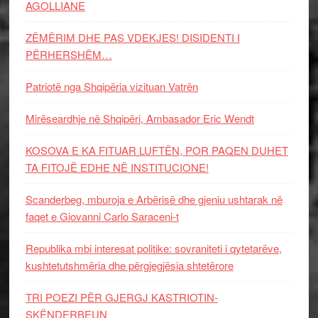
AGOLLIANE
ZËMËRIM DHE PAS VDEKJES! DISIDENTI I
PËRHERSHËM…
Patriotë nga Shqipëria vizituan Vatrën
Mirëseardhje në Shqipëri, Ambasador Eric Wendt
KOSOVA E KA FITUAR LUFTËN, POR PAQEN DUHET
TA FITOJË EDHE NË INSTITUCIONE!
Scanderbeg, mburoja e Arbërisë dhe gjeniu ushtarak në
faqet e Giovanni Carlo Saraceni-t
Republika mbi interesat politike: sovraniteti i qytetarëve,
kushtetutshmëria dhe përgjegjësia shtetërore
TRI POEZI PËR GJERGJ KASTRIOTIN-
SKËNDERBEUN