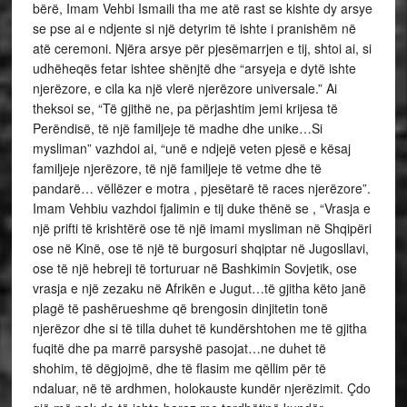
bërë, Imam Vehbi Ismaili tha me atë rast se kishte dy arsye
se pse ai e ndjente si një detyrim të ishte i pranishëm në
atë ceremoni. Njëra arsye për pjesëmarrjen e tij, shtoi ai, si
udhëheqës fetar ishtee shënjtë dhe “arsyeja e dytë ishte
njerëzore, e cila ka një vlerë njerëzore universale.” Ai
theksoi se, “Të gjithë ne, pa përjashtim jemi krijesa të
Perëndisë, të një familjeje të madhe dhe unike…Si
mysliman” vazhdoi ai, “unë e ndjejë veten pjesë e kësaj
familjeje njerëzore, të një familjeje të vetme dhe të
pandarë… vëllëzer e motra , pjesëtarë të races njerëzore”.
Imam Vehbiu vazhdoi fjalimin e tij duke thënë se , “Vrasja e
një prifti të krishtërë ose të një imami mysliman në Shqipëri
ose në Kinë, ose të një të burgosuri shqiptar në Jugosllavi,
ose të një hebreji të torturuar në Bashkimin Sovjetik, ose
vrasja e një zezaku në Afrikën e Jugut…të gjitha këto janë
plagë të pashërueshme që brengosin dinjitetin tonë
njerëzor dhe si të tilla duhet të kundërshtohen me të gjitha
fuqitë dhe pa marrë parsyshë pasojat…ne duhet të
shohim, të dëgjojmë, dhe të flasim me qëllim për të
ndaluar, në të ardhmen, holokauste kundër njerëzimit. Çdo