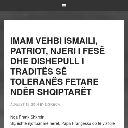
IMAM VEHBI ISMAILI,
PATRIOT, NJERI I FESË
DHE DISHEPULL I
TRADITËS SË
TOLERANËS FETARE
NDËR SHQIPTARËT
AUGUST 19, 2014
BY
DGRECA
Nga Frank Shkreli/
Siç është njoftuar më heret, Papa Françesku do të vizitojë