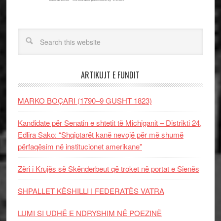
ARTIKUJT E FUNDIT
MARKO BOÇARI (1790–9 GUSHT 1823)
Kandidate për Senatin e shtetit të Michiganit – Distrikti 24,
Edlira Sako: “Shqiptarët kanë nevojë për më shumë
përfaqësim në institucionet amerikane”
Zëri i Krujës së Skënderbeut që troket në portat e Sienës
SHPALLET KËSHILLI I FEDERATËS VATRA
LUMI SI UDHË E NDRYSHIM NË POEZINË