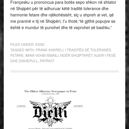
Françesku u prononcua para botës sepo shkon në shtator
në Shqipëri për të adhuruar këtë traditë tolerance dhe
harmonie fetare dhe njëkohësisht, siç u shpreh ai vet, që
me praninë e tij në Shqipëri, t’u thotë,“të gjithë popujve se
është e mundur të punohet dhe të veprohet së bashku.”
FILED UNDER:
ESSE
TAGGED WITH:
FRANK SHKRELI
,
I TRADITËS SË TOLERANËS
FETARE
,
IMAM VEHBI ISMAILI
,
NDËR SHQIPTARËT
,
NJERI I FESË
DHE DISHEPULL
,
PATRIOT