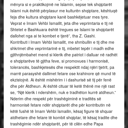
mënyra si e praktikojmë ne Islamin, sepse tek shqiptarët
Islami nuk është përplasur me kulturën shqiptare, kështuqë
feja dhe kultura shqiptare kanë bashkëjetuar mes tyre.
Veprat e Imam Vehbi Ismailit, jeta dhe veprimtaria e tij në
Shtetet e Bashkuara është tregues se Islami te shqiptarët
dallohet nga ai te kombet e tjerë”, tha Z. Gashi.
Kontributi i Imam Vehbi Ismailit, me shmbullin e tij dhe me
shkrimet dhe veprimtarinë e tij, mbetet tepër i madh edhe
gjithnjëmbahet mend si klerik dhe patriot i dalluar në radhët
e shqiptarëve të gjitha feve, si promovues i harmonisë,
tolerancës, bashkjetesës dhe respektit ndaj njëri tjetrit, pa
marrë parasyshë dallimet fetare ose krahinore që mund të
ekzistojnë. Ai është mishërim i i dashurisë së tij për fenë
dhe për Atdheun. Ai është cituar të ketë thënë me një rast
se, “Një klerik i ndershëm, nuk e tradhëton kurrë atdheun.”
Nderim dhe respekt për trashëgiminë e traditës së
harmonisë fetare ndër shqiptarët dhe për kontributin në
këtë fushë të Imam Vehbi Ismailin, kësaj figure të shquar
atdhetare dhe fetare të kombit shqiptar, të kësaj tradite dhe
trashëgimie ndër shqiptarët, për të cilën edhe Papa