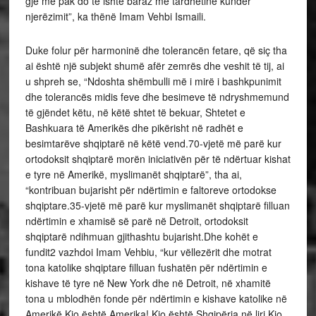
gjë më pak do të ishte baraz me tardhëtinë kundër
njerëzimit”, ka thënë Imam Vehbi Ismaili.
Duke folur për harmoninë dhe tolerancën fetare, që siç tha
ai është një subjekt shumë afër zemrës dhe veshit të tij, ai
u shpreh se, “Ndoshta shëmbulli më i mirë i bashkpunimit
dhe tolerancës midis feve dhe besimeve të ndryshmemund
të gjëndet këtu, në këtë shtet të bekuar, Shtetet e
Bashkuara të Amerikës dhe pikërisht në radhët e
besimtarëve shqiptarë në këtë vend.70-vjetë më parë kur
ortodoksit shqiptarë morën iniciativën për të ndërtuar kishat
e tyre në Amerikë, myslimanët shqiptarë”, tha ai,
“kontribuan bujarisht për ndërtimin e faltoreve ortodokse
shqiptare.35-vjetë më parë kur myslimanët shqiptarë filluan
ndërtimin e xhamisë së parë në Detroit, ortodoksit
shqiptarë ndihmuan gjithashtu bujarisht.Dhe kohët e
fundit2 vazhdoi Imam Vehbiu, “kur vëllezërit dhe motrat
tona katolike shqiptare filluan fushatën për ndërtimin e
kishave të tyre në New York dhe në Detroit, në xhamitë
tona u mblodhën fonde për ndërtimin e kishave katolike në
Amerikë.Kjo është Amerika! Kjo është Shqipëria në liri.Kjo