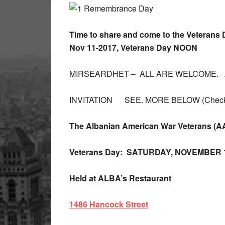
Time to share and come to the Veterans
Nov 11-2017, Veterans Day NOON
MIRSEARDHET – ALL ARE WELCOME.
INVITATION SEE. MORE BELOW (Checks p
The Albanian American War Veterans (AA
Veterans Day: SATURDAY, NOVEMBER 1
Held at ALBA’s Restaurant
1486 Hancock Street