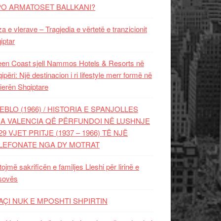
PO ARMATOSET BALLKANI?
za e vlerave – Tragjedia e vërtetë e tranzicionit
iptar
en Coast sjell Nammos Hotels & Resorts në
ipëri: Një destinacion i ri lifestyle merr formë në
ierën Shqiptare
EBLO (1966) / HISTORIA E SPANJOLLES
A VALENCIA QË PËRFUNDOI NË LUSHNJE
29 VJET PRITJE (1937 – 1966) TË NJË
LEFONATE NGA DY MOTRAT
tojmë sakrificën e familjes Lleshi për lirinë e
sovës
AÇI NUK E MPOSHTI SHPIRTIN