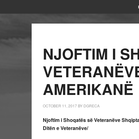
NJOFTIM I S
VETERANËVE
AMERIKANË
OCTOBER 11, 2017
BY
DGRECA
Njoftim i Shoqatës së Veteranëve Shqiptar
Ditën e Veteranëve/