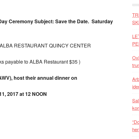
TR
 Day Ceremony Subject:
Save the Date. Saturday
SK
LE
PE
 ALBA RESTAURANT QUINCY CENTER
Oxh
ayable to ALBA Restaurant $35 )
tru
WV), host their annual dinner on
Arb
iden
1, 2017 at 12 NOON
Sal
ko
“Do
her