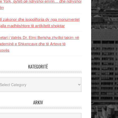
 York, qyteti që ndryshoi emrin… dhe ndryshoi
ën
i zakonor dhe isopolifonia dy nga monumentet
jalla madhështore të antikitetit shqiptar
etari i Vatrës Dr. Elmi Berisha zhvilloi takim në
deminë e Shkencave dhe të Arteve të
sovës
KATEGORITË
egoritë
ARKIV
iv