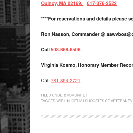
Quincy, MA 02169.
617-376-2522
****For reservations and details please s
Ron Nasson, Commander @ aawvbos@o
Call
508-668-6506
.
Virginia Kosmo. Honorary Member Record
Call
781-894-2721
.
FILED UNDER:
KOMUNITET
TAGGED WITH:
NJOFTIM I SHOQATËS SË VETERANËV