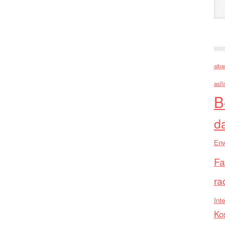
alba
asll
B
d
Env
Fa
ra
Inte
Ko