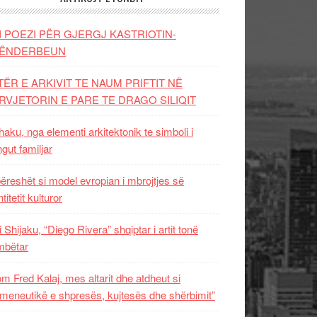
I POEZI PËR GJERGJ KASTRIOTIN-
ËNDERBEUN
TËR E ARKIVIT TE NAUM PRIFTIT NË
RVJETORIN E PARE TE DRAGO SILIQIT
aku, nga elementi arkitektonik te simboli i
ngut familjar
ëreshët si model evropian i mbrojtjes së
titetit kulturor
i Shijaku, “Diego Rivera” shqiptar i artit tonë
mbëtar
m Fred Kalaj, mes altarit dhe atdheut si
meneutikë e shpresës, kujtesës dhe shërbimit”