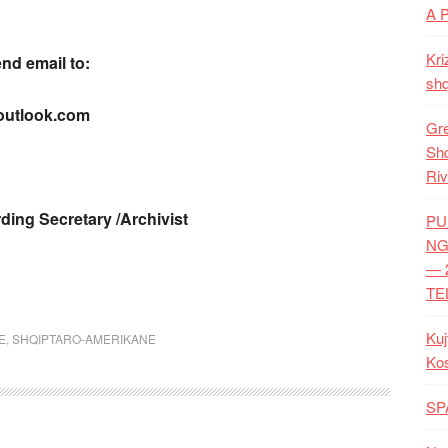
A 
Kri
end email to:
shq
utlook.com
Gre
Shq
Riv
ing Secretary /Archivist
PU
NG
— 
TE
Kuj
E
,
SHQIPTARO-AMERIKANE
Ko
SP