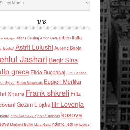
TAGS
arben llalla
alfons Grishaj
Anton Cefa
no kolonjari
Astrit Lulushi
Aurenc Bebja
an Bushati
ehlul Jashari
Beqir Sina
alip greca
Elida Buçpapaj
Elmi Berisha
Eugjen Merlika
er Bytyci
Ermira Babamusta
Frank shkreli
hri Xharra
Fritz
Ilir Levonja
Gezim Llojdia
dovani
kosova
rviste
Kolec Traboini
Keze Kozeta Zylo
sove
nderroi jete
Marjana Bulku
ne Kosove
Murat Gecaj