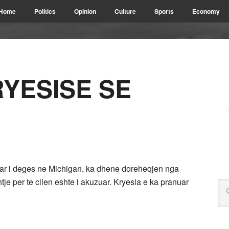
Home
Politics
Opinion
Culture
Sports
Economy
RYESISE SE
ntar i deges ne Michigan, ka dhene doreheqjen nga
htje per te cilen eshte i akuzuar. Kryesia e ka pranuar