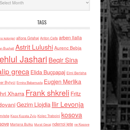
TAGS
arben llalla
alfons Grishaj
Anton Cefa
no kolonjari
Astrit Lulushi
Aurenc Bebja
an Bushati
ehlul Jashari
Beqir Sina
alip greca
Elida Buçpapaj
Elmi Berisha
Eugjen Merlika
er Bytyci
Ermira Babamusta
Frank shkreli
hri Xharra
Fritz
Ilir Levonja
Gezim Llojdia
dovani
kosova
rviste
Kolec Traboini
Keze Kozeta Zylo
sove
nderroi jete
Marjana Bulku
ne Kosove
Murat Gecaj