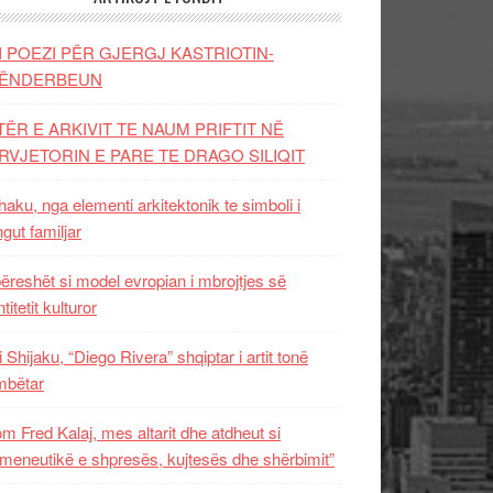
I POEZI PËR GJERGJ KASTRIOTIN-
ËNDERBEUN
TËR E ARKIVIT TE NAUM PRIFTIT NË
RVJETORIN E PARE TE DRAGO SILIQIT
aku, nga elementi arkitektonik te simboli i
ngut familjar
ëreshët si model evropian i mbrojtjes së
titetit kulturor
i Shijaku, “Diego Rivera” shqiptar i artit tonë
mbëtar
m Fred Kalaj, mes altarit dhe atdheut si
meneutikë e shpresës, kujtesës dhe shërbimit”