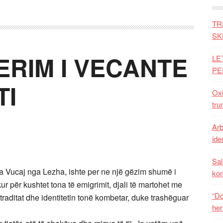
TR
SK
ERIM I VECANTE
LE
PE
TI
Oxh
tru
Arb
iden
Sal
da Vucaj nga Lezha, ishte per ne një gëzim shumë i
ko
ur për kushtet tona të emigrimit, djali të martohet me
“Do
 traditat dhe identitetin tonë kombetar, duke trashëguar
her