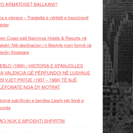
PO ARMATOSET BALLKANI?
za e vlerave – Tragjedia e vërtetë e tranzicionit
iptar
en Coast sjell Nammos Hotels & Resorts në
ipëri: Një destinacion i ri lifestyle merr formë në
ierën Shqiptare
EBLO (1966) / HISTORIA E SPANJOLLES
A VALENCIA QË PËRFUNDOI NË LUSHNJE
29 VJET PRITJE (1937 – 1966) TË NJË
LEFONATE NGA DY MOTRAT
tojmë sakrificën e familjes Lleshi për lirinë e
sovës
AÇI NUK E MPOSHTI SHPIRTIN