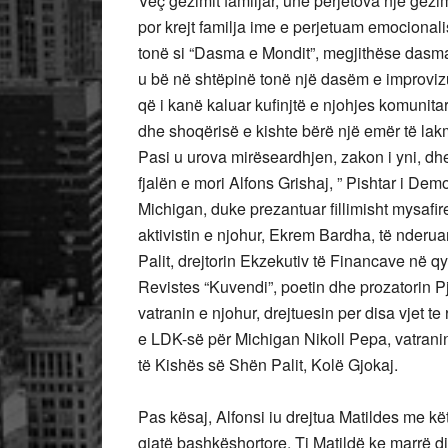
Veç gëzimit familjar, unë përjetova një gëzim
por krejt familja ime e perjetuam emocionalish
tonë si “Dasma e Mondit”, megjithëse dasma e 
u bë në shtëpinë tonë një dasëm e improvizua
që i kanë kaluar kufinjtë e njohjes komunitar
dhe shoqërisë e kishte bërë një emër të lak
Pasi u urova mirëseardhjen, zakon i yni, dh
fjalën e mori Alfons Grishaj, ” Pishtar i De
Michigan, duke prezantuar fillimisht mysafir
aktivistin e njohur, Ekrem Bardha, të nderua
Palit, drejtorin Ekzekutiv të Financave në q
Revistes “Kuvendi”, poetin dhe prozatorin Pj
vatranin e njohur, drejtuesin per disa vjet t
e LDK-së për Michigan Nikoll Pepa, vatranin
të Kishës së Shën Palit, Kolë Gjokaj.
Pas kësaj, Alfonsi iu drejtua Matildes me këto
gjatë bashkëshortore. Ti Matildë ke marrë d