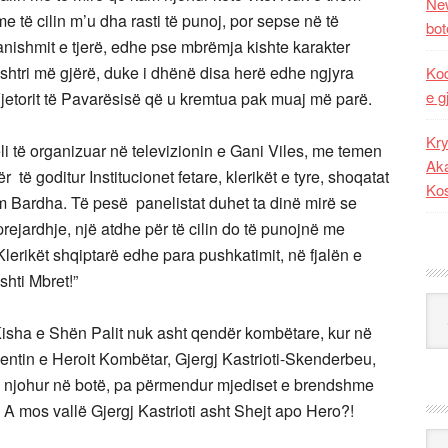
New
e të cilin m’u dha rasti të punoj, por sepse në të
bot
pranishmit e tjerë, edhe pse mbrëmja kishte karakter
 u shtri më gjërë, duke i dhënë disa herë edhe ngjyra
Kod
e g
Vjetorit të Pavarësisë që u kremtua pak muaj më parë.
Kry
li të organizuar në televizionin e Gani Viles, me temen
Aka
 të goditur Institucionet fetare, klerikët e tyre, shoqatat
Ko
em Bardha. Të pesë panelistat duhet ta dinë mirë se
 prejardhje, një atdhe për të cilin do të punojnë me
Klerikët shqiptarë edhe para pushkatimit, në fjalën e
shti Mbret!”
Kat
isha e Shën Palit nuk asht qendër kombëtare, kur në
entin e Heroit Kombëtar, Gjergj Kastrioti-Skenderbeu,
ë njohur në botë, pa përmendur mjediset e brendshme
? A mos vallë Gjergj Kastrioti asht Shejt apo Hero?!
Ark