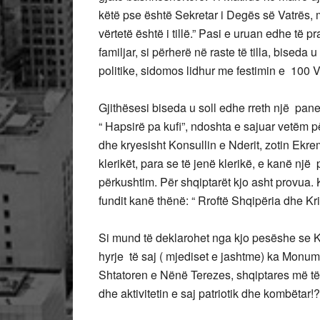
këtë pse është Sekretar i Degës së Vatrës, m
vërtetë është i tillë.” Pasi e uruan edhe të 
familjar, si përherë në raste të tilla, biseda
politike, sidomos lidhur me festimin e 100 
Gjithësesi biseda u soll edhe rreth një pane
“ Hapsirë pa kufi”, ndoshta e sajuar vetëm për
dhe kryesisht Konsullin e Nderit, zotin Ekr
klerikët, para se të jenë klerikë, e kanë një
përkushtim. Për shqiptarët kjo asht provua. 
fundit kanë thënë: “ Rroftë Shqipëria dhe Kri
Si mund të deklarohet nga kjo pesëshe se K
hyrje të saj ( mjediset e jashtme) ka Monum
Shtatoren e Nënë Terezes, shqiptares më t
dhe aktivitetin e saj patriotik dhe kombëtar!