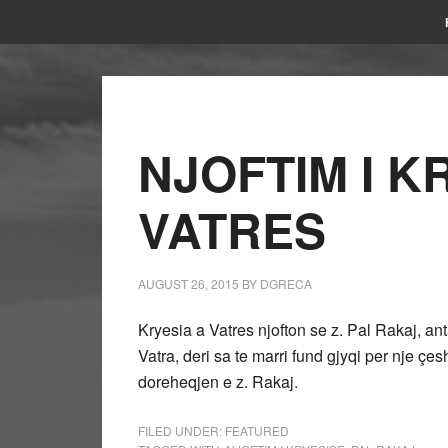
NJOFTIM I K
VATRES
AUGUST 26, 2015
BY
DGRECA
Kryesia a Vatres njofton se z. Pal Rakaj, a
Vatra, deri sa te marri fund gjyqi per nje çes
doreheqjen e z. Rakaj.
FILED UNDER:
FEATURED