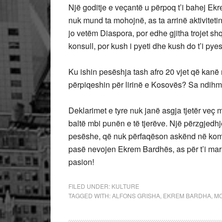
Një goditje e veçantë u përpoq t’i bahej Ek
nuk mund ta mohojnë, as ta arrinë aktivitetin
jo vetëm Diaspora, por edhe gjitha trojet sh
konsull, por kush i pyeti dhe kush do t’i py
Ku ishin pesëshja tash afro 20 vjet që kanë
përpiqeshin për lirinë e Kosovës? Sa ndihm
Deklarimet e tyre nuk janë asgja tjetër veç 
baltë mbi punën e të tjerëve. Një përzgjedhj
pesëshe, që nuk përfaqëson askënd në komun
pasë nevojen Ekrem Bardhës, as për t’i marrë
pasion!
FILED UNDER:
KULTURE
TAGGED WITH:
ALFONS GRISHA
,
EKREM BARDHA
,
MO