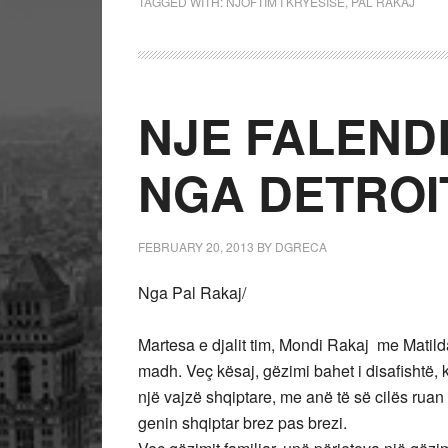
TAGGED WITH:
NJOFTIM I KRYESISE
,
PAL RAKAJ
NJE FALEND
NGA DETROI
FEBRUARY 20, 2013
BY
DGRECA
Nga Pal Rakaj/
Martesa e djalit tim, Mondi Rakaj me Matil
madh. Veç kësaj, gëzimi bahet i disafishtë, k
një vajzë shqiptare, me anë të së cilës ruan
genin shqiptar brez pas brezi.