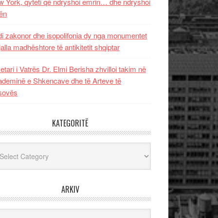
 York, qyteti që ndryshoi emrin… dhe ndryshoi
ën
i zakonor dhe isopolifonia dy nga monumentet
jalla madhështore të antikitetit shqiptar
etari i Vatrës Dr. Elmi Berisha zhvilloi takim në
deminë e Shkencave dhe të Arteve të
sovës
KATEGORITË
egoritë
ARKIV
iv