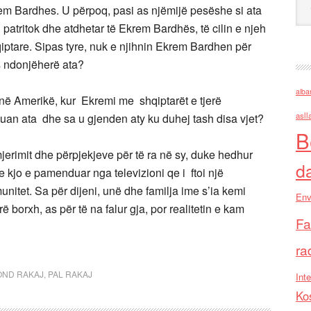
rem Bardhes. U përpoq, pasi as njëmijë pesëshe si ata
 patritok dhe atdhetar të Ekrem Bardhës, të cilin e njeh
qiptare. Sipas tyre, nuk e njihnin Ekrem Bardhen për
es ndonjëherë ata?
alba
 në Amerikë, kur Ekremi me shqiptarët e tjerë
asll
uan ata dhe sa u gjenden aty ku duhej tash disa vjet?
B
mjerimit dhe përpjekjeve për të ra në sy, duke hedhur
d
e kjo e pamenduar nga televizioni qe i ftoi një
itet. Sa për dijeni, unë dhe familja ime s’ia kemi
Env
 borxh, as për të na falur gja, por realitetin e kam
Fa
ra
ND RAKAJ
,
PAL RAKAJ
Inte
Ko