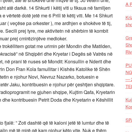
 tjetër, atë të shokëve dhe miqve të tij. Jo vetëm unë,
A 
t atë darkë. 14 Shkurti i këtij viti u fiksua në familjen
vërtetë dotë jetë me 6 Prill të këtij viti. Me 14 Shkurt
Kri
r ( veçëse pa orkester ), me ardhjen e shokëve të tij,
shq
e. Secili prej tyre, me aktivitetn në shërbim të kombit
Gre
muar prej cmirëzinjëve medioker.
Shq
e trokëllitem gotat me urimin për Mondin dhe Matilden,
Riv
mokracisë” në Shqipëri dhe Kryetar i Degës së Vatrës në
et, në prani të nuses së Mondit: Konsullin e Nderit dhe
PU
rin Don Fran Kola famullitar i Kishës Katolike të Shën
NG
ytetin e njohur Novi, Nevruz Nazarko, botuesin e
— 
etër Jaku, kontribuesin e njohur për çeshtjen shqiptare.
TE
e radioprogramit ne gjuhen shqipe, Kujtim Qafa, Kryetarin
 dhe kontribuesin Petrit Doda dhe Kryetarin e Këshillit
Kuj
Ko
SP
 fjalë: ” Zoti dashtë që të kaloni jetë të lumtur dhe të
jalin më të mirë që kam njohur këto vite. Nuk e thëm