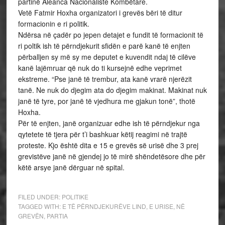
partinë Aleanca Nacionaliste Kombëtare.
Vetë Fatmir Hoxha organizatori i grevës bëri të ditur
formacionin e ri politik.
Ndërsa në çadër po jepen detajet e fundit të formacionit të
ri poltik ish të përndjekurit sfidën e parë kanë të enjten
përballjen sy më sy me deputet e kuvendit ndaj të cilëve
kanë lajëmruar që nuk do ti kursejnë edhe veprimet
ekstreme. “Pse janë të trembur, ata kanë vrarë njerëzit
tanë. Ne nuk do djegim ata do djegim makinat. Makinat nuk
janë të tyre, por janë të vjedhura me gjakun tonë”, thotë
Hoxha.
Për të enjten, janë organizuar edhe ish të përndjekur nga
qytetete të tjera për t’i bashkuar këtij reagimi në trajtë
proteste. Kjo është dita e 15 e grevës së urisë dhe 3 prej
grevistëve janë në gjendej jo të mirë shëndetësore dhe për
këtë arsye janë dërguar në spital.
FILED UNDER:
POLITIKE
TAGGED WITH:
E TË PËRNDJEKURËVE LIND
,
E URISE
,
NË
GREVËN
,
PARTIA