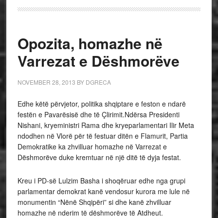
Opozita, homazhe në
Varrezat e Dëshmorëve
NOVEMBER 28, 2013
BY
DGRECA
Edhe këtë përvjetor, politika shqiptare e feston e ndarë
festën e Pavarësisë dhe të Çlirimit.Ndërsa Presidenti
Nishani, kryeministri Rama dhe kryeparlamentari Ilir Meta
ndodhen në Vlorë për të festuar ditën e Flamurit, Partia
Demokratike ka zhvilluar homazhe në Varrezat e
Dëshmorëve duke kremtuar në një ditë të dyja festat.
Kreu i PD-së Lulzim Basha i shoqëruar edhe nga grupi
parlamentar demokrat kanë vendosur kurora me lule në
monumentin “Nënë Shqipëri” si dhe kanë zhvilluar
homazhe në nderim të dëshmorëve të Atdheut.