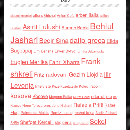
arben llalla
alfons Grishaj
Anton Cefa
asllan
albano kolonjari
Behlul
Astrit Lulushi
Aurenc Bebja
Bushati
Jashari
dalip greca
Beqir Sina
Elida
Buçpapaj
Enver Bytyci
Elmi Berisha
Ermira Babamusta
Frank
Eugjen Merlika
Fahri Xharra
shkreli
Ilir
Gezim Llojdia
Fritz radovani
Levonja
Interviste
Kolec Traboini
Keze Kozeta Zylo
kosova
Kosove
nderroi jete
Marjana Bulku
ne
Murat Gecaj
Rafaela Prifti
Rafael
Nene Tereza
Kosove
presidenti Nishani
Floqi
Raimonda Moisiu
Ramiz Lushaj
reshat kripa
Sadik Elshani
Sokol
Shefqet Kercelli
shqiperia
shqiptaret
SHBA