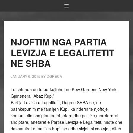
NJOFTIM NGA PARTIA
LEVIZJA E LEGALITETIT
NE SHBA
JANUARY 6, 2015
BY
DGRECA
Te shtunen do te perkujtohet ne Kew Gardens New York,
Gjenenerali Abaz Kupi/
Partija Levizja e Legalitetit, Dega e SHBA-se, ne
bashkepunim me familjen Kupi, ka nderin te njoftoje
komunitetin shqiptar, entet fetare dhe politike,mbreteroret
shqiptare, anetaret e Partise Levizja e Legalitetit, miqte dhe
dashamiret e familjes Kupi, se edhe sivjet, si cdo vjet, diten