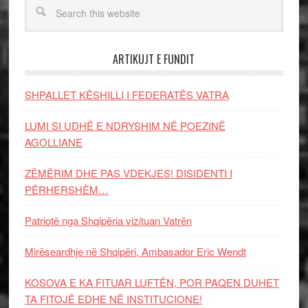
ARTIKUJT E FUNDIT
SHPALLET KËSHILLI I FEDERATËS VATRA
LUMI SI UDHË E NDRYSHIM NË POEZINË
AGOLLIANE
ZËMËRIM DHE PAS VDEKJES! DISIDENTI I
PËRHERSHËM…
Patriotë nga Shqipëria vizituan Vatrën
Mirëseardhje në Shqipëri, Ambasador Eric Wendt
KOSOVA E KA FITUAR LUFTËN, POR PAQEN DUHET
TA FITOJË EDHE NË INSTITUCIONE!