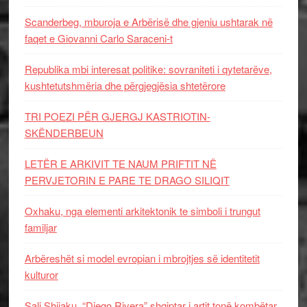
Scanderbeg, mburoja e Arbërisë dhe gjeniu ushtarak në
faqet e Giovanni Carlo Saraceni-t
Republika mbi interesat politike: sovraniteti i qytetarëve,
kushtetutshmëria dhe përgjegjësia shtetërore
TRI POEZI PËR GJERGJ KASTRIOTIN-
SKËNDERBEUN
LETËR E ARKIVIT TE NAUM PRIFTIT NË
PERVJETORIN E PARE TE DRAGO SILIQIT
Oxhaku, nga elementi arkitektonik te simboli i trungut
familjar
Arbëreshët si model evropian i mbrojtjes së identitetit
kulturor
Sali Shijaku, “Diego Rivera” shqiptar i artit tonë kombëtar