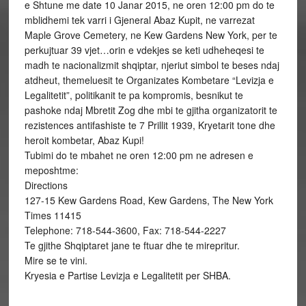
e Shtune me date 10 Janar 2015, ne oren 12:00 pm do te
mblidhemi tek varri i Gjeneral Abaz Kupit, ne varrezat
Maple Grove Cemetery, ne Kew Gardens New York, per te
perkujtuar 39 vjet…orin e vdekjes se keti udheheqesi te
madh te nacionalizmit shqiptar, njeriut simbol te beses ndaj
atdheut, themeluesit te Organizates Kombetare “Levizja e
Legalitetit”, politikanit te pa kompromis, besnikut te
pashoke ndaj Mbretit Zog dhe mbi te gjitha organizatorit te
rezistences antifashiste te 7 Prillit 1939, Kryetarit tone dhe
heroit kombetar, Abaz Kupi!
Tubimi do te mbahet ne oren 12:00 pm ne adresen e
meposhtme:
Directions
127-15 Kew Gardens Road, Kew Gardens, The New York
Times 11415
Telephone: 718-544-3600, Fax: 718-544-2227
Te gjithe Shqiptaret jane te ftuar dhe te mirepritur.
Mire se te vini.
Kryesia e Partise Levizja e Legalitetit per SHBA.