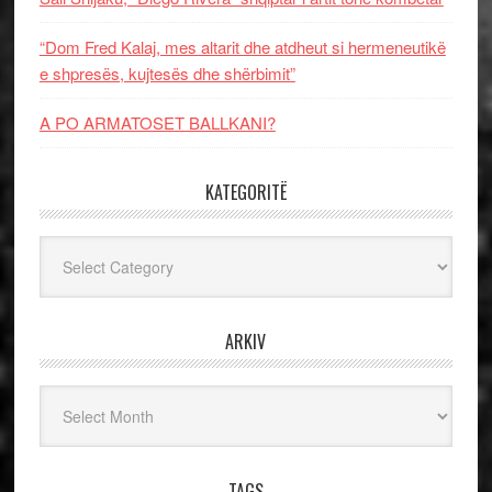
“Dom Fred Kalaj, mes altarit dhe atdheut si hermeneutikë
e shpresës, kujtesës dhe shërbimit”
A PO ARMATOSET BALLKANI?
KATEGORITË
Kategoritë
ARKIV
Arkiv
TAGS