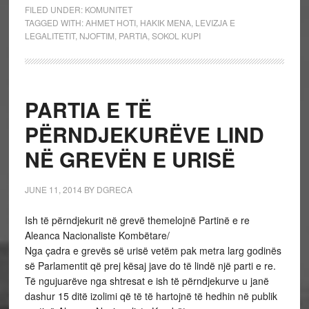
FILED UNDER:
KOMUNITET
TAGGED WITH:
AHMET HOTI
,
HAKIK MENA
,
LEVIZJA E
LEGALITETIT
,
NJOFTIM
,
PARTIA
,
SOKOL KUPI
PARTIA E TË
PËRNDJEKURËVE LIND
NË GREVËN E URISË
JUNE 11, 2014
BY
DGRECA
Ish të përndjekurit në grevë themelojnë Partinë e re
Aleanca Nacionaliste Kombëtare/
Nga çadra e grevës së urisë vetëm pak metra larg godinës
së Parlamentit që prej kësaj jave do të lindë një parti e re.
Të ngujuarëve nga shtresat e ish të përndjekurve u janë
dashur 15 ditë izolimi që të të hartojnë të hedhin në publik