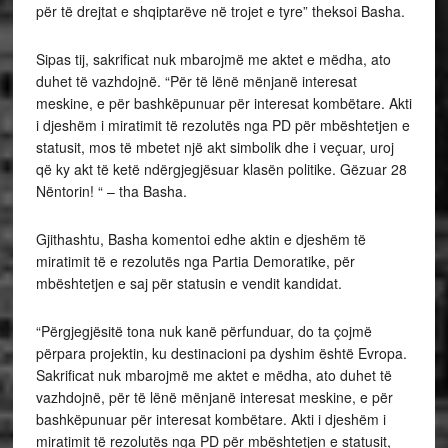
për të drejtat e shqiptarëve në trojet e tyre” theksoi Basha.
Sipas tij, sakrificat nuk mbarojmë me aktet e mëdha, ato
duhet të vazhdojnë. “Për të lënë mënjanë interesat
meskine, e për bashkëpunuar për interesat kombëtare. Akti
i djeshëm i miratimit të rezolutës nga PD për mbështetjen e
statusit, mos të mbetet një akt simbolik dhe i veçuar, uroj
që ky akt të ketë ndërgjegjësuar klasën politike. Gëzuar 28
Nëntorin! “ – tha Basha.
Gjithashtu, Basha komentoi edhe aktin e djeshëm të
miratimit të e rezolutës nga Partia Demoratike, për
mbështetjen e saj për statusin e vendit kandidat.
“Përgjegjësitë tona nuk kanë përfunduar, do ta çojmë
përpara projektin, ku destinacioni pa dyshim është Evropa.
Sakrificat nuk mbarojmë me aktet e mëdha, ato duhet të
vazhdojnë, për të lënë mënjanë interesat meskine, e për
bashkëpunuar për interesat kombëtare. Akti i djeshëm i
miratimit të rezolutës nga PD për mbështetjen e statusit,