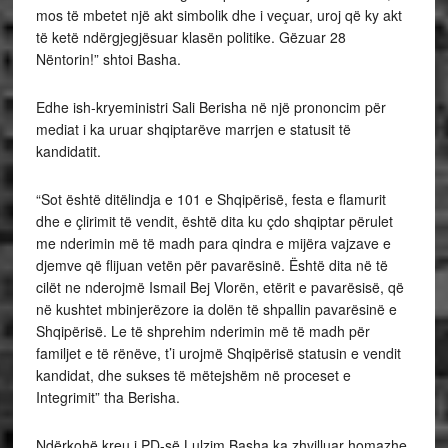
mos të mbetet një akt simbolik dhe i veçuar, uroj që ky akt
të ketë ndërgjegjësuar klasën politike. Gëzuar 28
Nëntorin!” shtoi Basha.
Edhe ish-kryeministri Sali Berisha në një prononcim për
mediat i ka uruar shqiptarëve marrjen e statusit të
kandidatit.
“Sot është ditëlindja e 101 e Shqipërisë, festa e flamurit
dhe e çlirimit të vendit, është dita ku çdo shqiptar përulet
me nderimin më të madh para qindra e mijëra vajzave e
djemve që flijuan vetën për pavarësinë. Është dita në të
cilët ne nderojmë Ismail Bej Vlorën, etërit e pavarësisë, që
në kushtet mbinjerëzore ia dolën të shpallin pavarësinë e
Shqipërisë. Le të shprehim nderimin më të madh për
familjet e të rënëve, t’i urojmë Shqipërisë statusin e vendit
kandidat, dhe sukses të mëtejshëm në proceset e
Integrimit” tha Berisha.
Ndërkohë kreu i PD-së Lulzim Basha ka zhvilluar homazhe