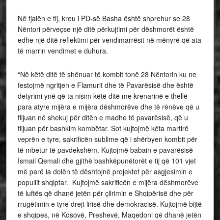
Në fjalën e tij, kreu i PD-së Basha është shprehur se 28
Nëntori përveçse një ditë përkujtimi për dëshmorët është
edhe një ditë reflektimi për vendimarrësit në mënyrë që ata
të marrin vendimet e duhura.
“Në këtë ditë të shënuar të kombit tonë 28 Nëntorin ku ne
festojmë ngritjen e Flamurit dhe të Pavarësisë dhe është
detyrimi ynë që ta nisim këtë ditë me krenarinë e thellë
para atyre mijëra e mijëra dëshmorëve dhe të rënëve që u
flijuan në shekuj për ditën e madhe të pavarësisë, që u
flijuan për bashkim kombëtar. Sot kujtojmë këta martirë
veprën e tyre, sakrificën sublime që i shërbyen kombit për
të mbetur të pavdekshëm. Kujtojmë babain e pavarësisë
Ismail Qemali dhe gjithë bashkëpunëtorët e tij që 101 vjet
më parë ia dolën të dështojnë projektet për asgjesimin e
popullit shqiptar. Kujtojmë sakrificën e mijëra dëshmorëve
të luftës që dhanë jetën për çlirimin e Shqipërisë dhe për
rrugëtimin e tyre drejt lirisë dhe demokracisë. Kujtojmë bijtë
e shqipes, në Kosovë, Preshevë, Maqedoni që dhanë jetën